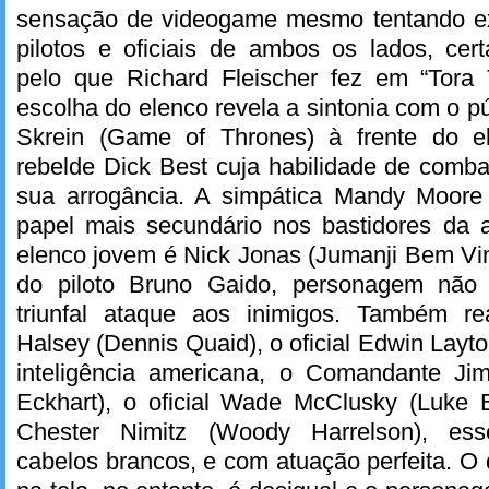
sensação de videogame mesmo tentando ex
pilotos e oficiais de ambos os lados, cer
pelo que Richard Fleischer fez em “Tora 
escolha do elenco revela a sintonia com o p
Skrein (Game of Thrones) à frente do e
rebelde Dick Best cuja habilidade de comb
sua arrogância. A simpática Mandy Moore
papel mais secundário nos bastidores da
elenco jovem é Nick Jonas (Jumanji Bem Vi
do piloto Bruno Gaido, personagem não f
triunfal ataque aos inimigos. Também re
Halsey (Dennis Quaid), o oficial Edwin Layto
inteligência americana, o Comandante Ji
Eckhart), o oficial Wade McClusky (Luke 
Chester Nimitz (Woody Harrelson), ess
cabelos brancos, e com atuação perfeita. O