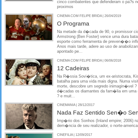
cinco combatentes que defenderam o pa?s no 
proximos
CINEMA COM FELIPE BRIDA | 26/04/2019
O Programa
Na metade da d�cada de 90, o promissor cic
Armstrong (Ben Foster) vence uma dura batal
esporte como ferramenta de preven��o infl
Anos mais tarde, adere ao uso de anaboliza
apontado pe...
CINEMA COM FELIPE BRIDA | 06/06/2018
12 Cadeiras
Na R�ssia Sovi�tica, um ex-aristocrata, Kis
batalha para uma vida mais digna. Numa visi
morte, descobre um segredo inimagin�vel ? 
d�cadas os diamantes da fam�lia em uma 
? e muit...
CINEMANIA | 28/12/2017
Nada Faz Sentido Sen�o Sent
Imp�rio dos Sonhos (Inland empire; 2006) na
dem�ncia de seu realizador, o norte-americ
CINEFILIA | 12/09/2017