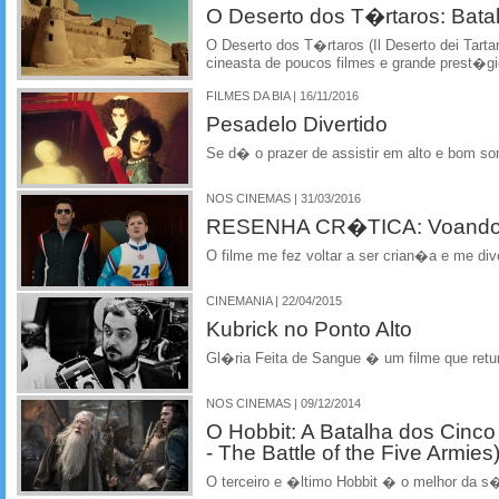
O Deserto dos T�rtaros: Bat
O Deserto dos T�rtaros (Il Deserto dei Tartari
cineasta de poucos filmes e grande prest�g
FILMES DA BIA | 16/11/2016
Pesadelo Divertido
Se d� o prazer de assistir em alto e bom s
NOS CINEMAS | 31/03/2016
RESENHA CR�TICA: Voando Al
O filme me fez voltar a ser crian�a e me dive
CINEMANIA | 22/04/2015
Kubrick no Ponto Alto
Gl�ria Feita de Sangue � um filme que retu
NOS CINEMAS | 09/12/2014
O Hobbit: A Batalha dos Cinco
- The Battle of the Five Armies
O terceiro e �ltimo Hobbit � o melhor da s�