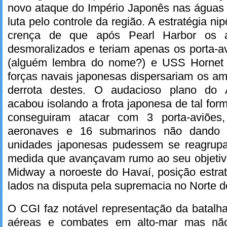
novo ataque do Império Japonês nas águas 
luta pelo controle da região. A estratégia n
crença de que após Pearl Harbor os a
desmoralizados e teriam apenas os porta-a
(alguém lembra do nome?) e USS Hornet 
forças navais japonesas dispersariam os ame
derrota destes. O audacioso plano do 
acabou isolando a frota japonesa de tal fo
conseguiram atacar com 3 porta-aviões
aeronaves e 16 submarinos não dando
unidades japonesas pudessem se reagrupa
medida que avançavam rumo ao seu objetivo
Midway a noroeste do Havaí, posição estra
lados na disputa pela supremacia no Norte d
O CGI faz notável representação da batalh
aéreas e combates em alto-mar mas nã