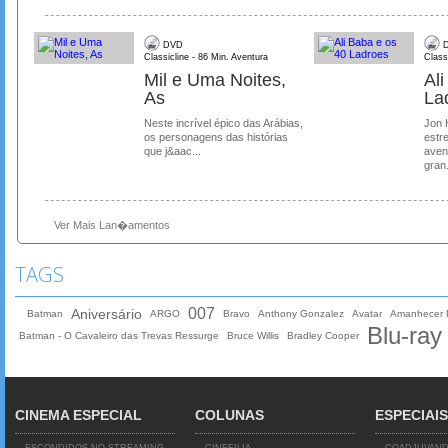
DVD
D
Classicline - 86 Min. Aventura
Class
Mil e Uma Noites,
Al
As
La
Neste incrível épico das Arábias,
Jon 
os personagens das histórias
estre
que j&aac...
aven
gran.
Ver Mais Lan�amentos
TAGS
007
Aniversário
Batman
ARGO
Bravo
Anthony Gonzalez
Avatar
Amanhecer 
Blu-ray
Batman - O Cavaleiro das Trevas Ressurge
Bruce Willis
Bradley Cooper
CINEMA ESPECIAL
COLUNAS
ESPECIAIS
ESCONDIDOS NO STREAMING
CINEFILIA
COADJUVAN