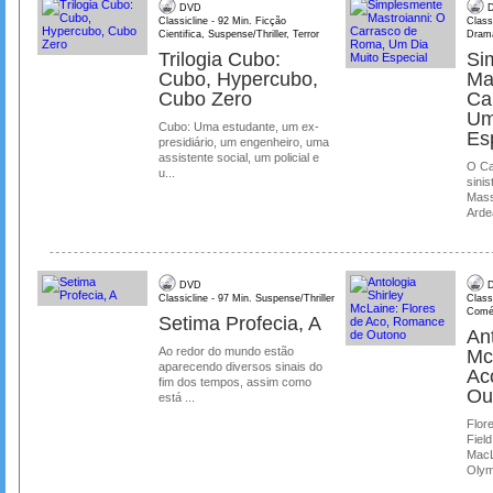
DVD
D
Classicline - 92 Min. Ficção
Class
Cientifica, Suspense/Thriller, Terror
Dram
Trilogia Cubo:
Si
Cubo, Hypercubo,
Ma
Cubo Zero
Ca
Um
Cubo: Uma estudante, um ex-
Es
presidiário, um engenheiro, uma
assistente social, um policial e
O Ca
u...
sinis
Mass
Ardea
DVD
D
Classicline - 97 Min. Suspense/Thriller
Class
Comé
Setima Profecia, A
Ant
Ao redor do mundo estão
Mc
aparecendo diversos sinais do
Ac
fim dos tempos, assim como
Ou
está ...
Flore
Field
MacL
Olymp