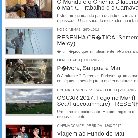
O Mundo e o Cinema Dilacerad
o Mar: O Trabalho e o Carnava
Estou me guardando para quando o carnaval 
o passado. O passado do realizador, na infan
NOS CINEMAS | 26/04/2018
RESENHA CR�TICA: Somente
Mercy)
� um �pico que simplesmente n�o deslan
FILMES DA BIA | 09/06/2017
P�lvora, Sangue e Mar
O Almirante ? Correntes Furiosas � uma ave
de alguns filmes de pirata que encantaram a
CINEMA COM RUBENS EWALD FILHO | 21/02/2017
OSCAR 2017: Fogo no Mar (Fi
Sea/Fuocoammare) - RESE
Um filme decepcionante. E como registro de
menos eficiente
CINEMA COM FELIPE BRIDA | 13/02/2017
Viagem ao Fundo do Mar