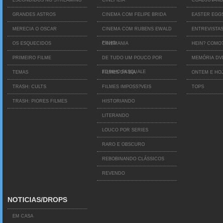
GRANDES ASTROS
CINEMA COM FELIPE BRIDA
EASTER EGG
MERECIA O OSCAR
CINEMA COM RUBENS EWALD
ENTREVISTA
FILHO
OS ESQUECIDOS
CINEMANIA
HEIN? COMO
PRIMEIRO FILME
DE TUDO UM POUCO POR
MEMÓRIA D
EDINHO PASQUALE
TEMAS
FILMES DA BIA
ONTEM E HO
TRASH: CULTS
FILMES IMPOSS?VEIS
TOPS
TRASH: PIORES FILMES
HISTORIANDO
LITERANDO
LOUCO POR SERIES
RARO E OBSCURO
REBOBINANDO CLÁSSICOS
REVENDO
NOTICIAS/DROPS
EM CASA