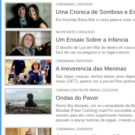
CINEMANIA | 13/02/2025
Uma Cronica de Sombras e E
Em Avenida Beira-Mar a coisa parece mais s
NA ESTANTE | 03/01/2023
Um Ensaio Sobre a Infancia
O desafio de Lya em Mar de dentro eh vasculh
facil de cair na pieguice e no lugar-comum
CINEMANIA | 06/07/2020
A Irreverencia das Meninas
Das tripas coracao, revisto tantos anos depo
rosas (1977), parece ser a psican?lise profu
CINEMA COM FELIPE BRIDA | 22/11/2019
Ondas do Pavor
Numa ilha distante, um ex-comandante da A
Mundial (Peter Cushing) mant?m escondido s
servem para ele como experimento humano.
passam a atacar turistas da regiao, criando 
CINEMANIA | 12/09/2019