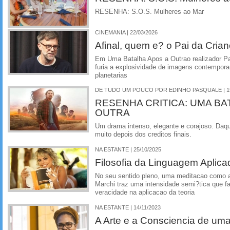
RESENHA: S.O.S. Mulheres ao Mar
CINEMANIA | 22/03/2026
Afinal, quem e? o Pai da Cria
Em Uma Batalha Apos a Outrao realizador 
furia a explosividade de imagens contempor
planetarias
DE TUDO UM POUCO POR EDINHO PASQUALE | 15
RESENHA CRITICA: UMA BA
OUTRA
Um drama intenso, elegante e corajoso. Daq
muito depois dos creditos finais.
NA ESTANTE | 25/10/2025
Filosofia da Linguagem Aplicad
No seu sentido pleno, uma meditacao como a
Marchi traz uma intensidade semi?tica que fas
veracidade na aplicacao da teoria
NA ESTANTE | 14/11/2023
A Arte e a Consciencia de uma