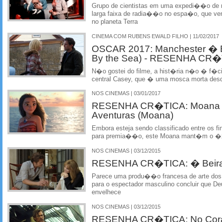
Grupo de cientistas em uma expedi��o de r
larga faixa de radia��o no espa�o, que ve
no planeta Terra
CINEMA COM RUBENS EWALD FILHO | 11/02/2017
OSCAR 2017: Manchester � B
By the Sea) - RESENHA CR
N�o gostei do filme, a hist�ria n�o � f�cil
central Casey, que � uma mosca morta des
NOS CINEMAS | 03/01/2017
RESENHA CR�TICA: Moana -
Aventuras (Moana)
Embora esteja sendo classificado entre os 
para premia��o, este Moana mant�m o �xit
NOS CINEMAS | 03/12/2015
RESENHA CR�TICA: � Beira 
Parece uma produ��o francesa de arte dos 
para o espectador masculino concluir que De
envelhece
NOS CINEMAS | 03/12/2015
RESENHA CR�TICA: No Cora