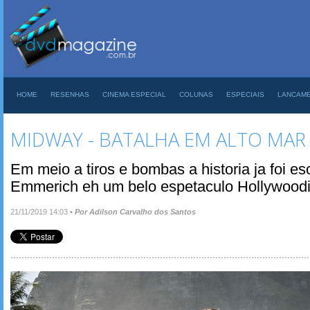
HOME
RESENHAS
CINEMA ESPECIAL
COLUNAS
ESPECIAIS
LANCAM
MIDWAY - BATALHA EM ALTO MAR
Em meio a tiros e bombas a historia ja foi esc
Emmerich eh um belo espetaculo Hollywood
21/11/2019 14:03
•
Por Adilson Carvalho dos Santos