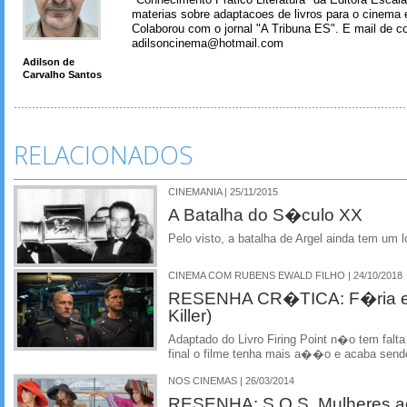
"Conhecimento Pratico Literatura" da Editora Escal
materias sobre adaptacoes de livros para o cinema e
Colaborou com o jornal "A Tribuna ES". E mail de co
adilsoncinema@hotmail.com
Adilson de
Carvalho Santos
RELACIONADOS
CINEMANIA | 25/11/2015
A Batalha do S�culo XX
Pelo visto, a batalha de Argel ainda tem um
CINEMA COM RUBENS EWALD FILHO | 24/10/2018
RESENHA CR�TICA: F�ria em
Killer)
Adaptado do Livro Firing Point n�o tem falta
final o filme tenha mais a��o e acaba sen
NOS CINEMAS | 26/03/2014
RESENHA: S.O.S. Mulheres a