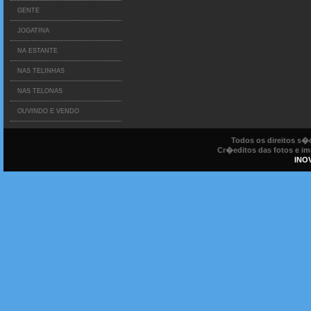
GENTE
JOGATINA
NA ESTANTE
NAS TELINHAS
NAS TELONAS
OUVINDO E VENDO
Todos os direitos s
Cr�editos das fotos e ima
INO