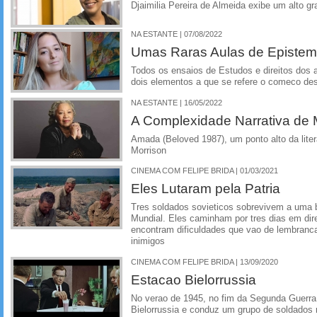
Djaimilia Pereira de Almeida exibe um alto gr
NA ESTANTE | 07/08/2022
Umas Raras Aulas de Epistem
Todos os ensaios de Estudos e direitos dos 
dois elementos a que se refere o comeco dest
NA ESTANTE | 16/05/2022
A Complexidade Narrativa de 
Amada (Beloved 1987), um ponto alto da liter
Morrison
CINEMA COM FELIPE BRIDA | 01/03/2021
Eles Lutaram pela Patria
Tres soldados sovieticos sobrevivem a uma 
Mundial. Eles caminham por tres dias em dir
encontram dificuldades que vao de lembranca
inimigos
CINEMA COM FELIPE BRIDA | 13/09/2020
Estacao Bielorrussia
No verao de 1945, no fim da Segunda Guerra
Bielorrussia e conduz um grupo de soldados r