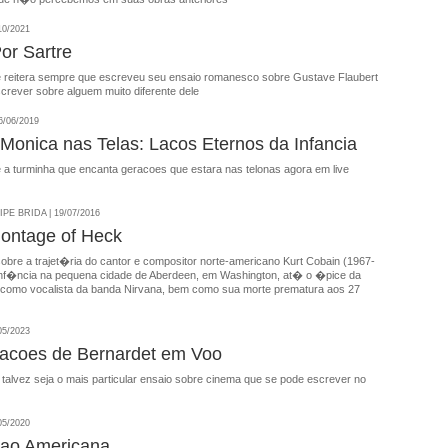
10/2021
or Sartre
e reitera sempre que escreveu seu ensaio romanesco sobre Gustave Flaubert
crever sobre alguem muito diferente dele
/06/2019
Monica nas Telas: Lacos Eternos da Infancia
 a turminha que encanta geracoes que estara nas telonas agora em live
E BRIDA | 19/07/2016
ontage of Heck
bre a trajet�ria do cantor e compositor norte-americano Kurt Cobain (1967-
inf�ncia na pequena cidade de Aberdeen, em Washington, at� o �pice da
l como vocalista da banda Nirvana, bem como sua morte prematura aos 27
05/2023
tacoes de Bernardet em Voo
talvez seja o mais particular ensaio sobre cinema que se pode escrever no
05/2020
cao Americana