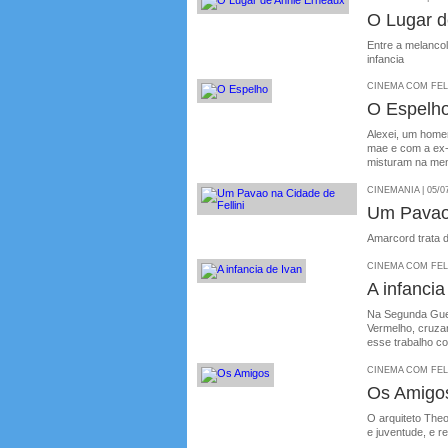
O Lugar d
Entre a melancol
infancia
CINEMA COM FELIP
O Espelh
Alexei, um homem
mae e com a ex-
misturam na men
CINEMANIA | 05/0
Um Pavao 
Amarcord trata d
CINEMA COM FELIP
A infancia
Na Segunda Guer
Vermelho, cruzan
esse trabalho co
CINEMA COM FELIP
Os Amigo
O arquiteto Theo
e juventude, e 