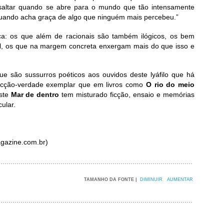
ssaltar quando se abre para o mundo que tão intensamente
quando acha graça de algo que ninguém mais percebeu.”
ça: os que além de racionais são também ilógicos, os bem
l, os que na margem concreta enxergam mais do que isso e
ue são sussurros poéticos aos ouvidos deste lyáfilo que há
ficção-verdade exemplar que em livros como
O rio do meio
este
Mar de dentro
tem misturado ficção, ensaio e memórias
ular.
gazine.com.br)
TAMANHO DA FONTE |
DIMINUIR
AUMENTAR