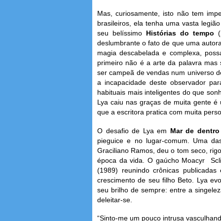
Mas, curiosamente, isto não tem impe
brasileiros, ela tenha uma vasta legiã
seu belíssimo
Histórias do tempo
deslumbrante o fato de que uma autor
magia descabelada e complexa, possa
primeiro não é a arte da palavra mas 
ser campeã de vendas num universo de
a incapacidade deste observador par
habituais mais inteligentes do que son
Lya caiu nas graças de muita gente é 
que a escritora pratica com muita perso
O desafio de Lya em
Mar de dentr
pieguice e no lugar-comum. Uma das o
Graciliano Ramos, deu o tom seco, rig
época da vida. O gaúcho Moacyr Scl
(1989) reunindo crônicas publicadas 
crescimento de seu filho Beto. Lya ev
seu brilho de sempre: entre a singelez
deleitar-se.
“Sinto-me um pouco intrusa vasculhand