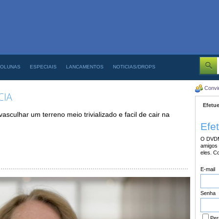
OLUNAS
ESPECIAIS
LANCAMENTOS
NOTICIAS/DROPS
Convi
CIA
Efetue
sculhar um terreno meio trivializado e facil de cair na
Efe
O DVDM
amigos 
eles. C
E-mail
Senha
Per