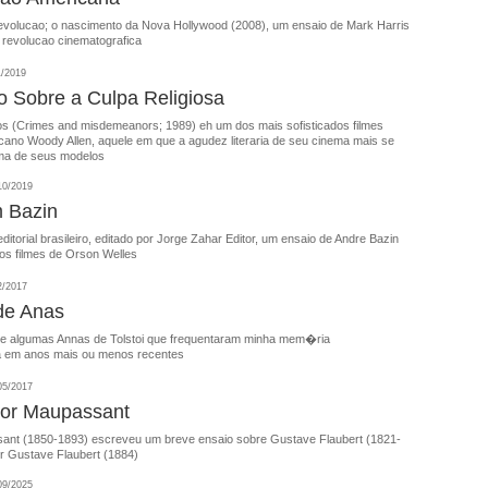
volucao; o nascimento da Nova Hollywood (2008), um ensaio de Mark Harris
 revolucao cinematografica
1/2019
 Sobre a Culpa Religiosa
s (Crimes and misdemeanors; 1989) eh um dos mais sofisticados filmes
icano Woody Allen, aquele em que a agudez literaria de seu cinema mais se
ma de seus modelos
10/2019
 Bazin
itorial brasileiro, editado por Jorge Zahar Editor, um ensaio de Andre Bazin
os filmes de Orson Welles
2/2017
de Anas
e algumas Annas de Tolstoi que frequentaram minha mem�ria
a em anos mais ou menos recentes
05/2017
por Maupassant
nt (1850-1893) escreveu um breve ensaio sobre Gustave Flaubert (1821-
r Gustave Flaubert (1884)
09/2025