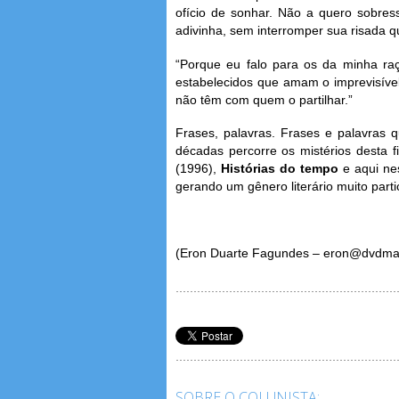
ofício de sonhar. Não a quero sobre
adivinha, sem interromper sua risada 
“Porque eu falo para os da minha ra
estabelecidos que amam o imprevisíve
não têm com quem o partilhar.”
Frases, palavras. Frases e palavras q
décadas percorre os mistérios desta 
(1996),
Histórias do tempo
e aqui n
gerando um gênero literário muito partic
(Eron Duarte Fagundes – eron@dvdma
SOBRE O COLUNISTA: