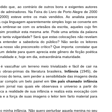
dido que, ao contrário de outros bons e exigentes autores
o de admiradores. Na Feira do Livro de Porto Alegre de 2000
(2000) esteve entre os mais vendidos. Ao analista parece
a cuja linguagem aparentemente simples logo se converte em
 ombrear-se com os artesãos da escrita, aqueles cujo fim
sim prostituir esta mesma arte. Pode uma artista da palavra
 tanta vulgaridade? Será que estas colocações não revelam
a entender a sabedoria do público? Não serão os leitores
ha nosso vão preconceito crítico? Que importa: constatar que
um deleite para quem aprecia este gênero de ficção poética
nalidade e, hoje em dia, extraordinária maturidade.
o
é vasculhar um terreno meio trivializado e fácil de cair na
bras-primas da literatura brasileira,
Infância
(1945), de
oroso do tema, sem perder a sensibilidade das imagens desta
iar compôs um belo painel em
Um país chamado infância
em jornal nas quais ele observava o universo a partir do
oca a realidade de sua infância e realiza esta evocação com
a e a força de suas imagens o leitor tem farto material para
o minha infância. Não quero perturbar aquela menina no seu