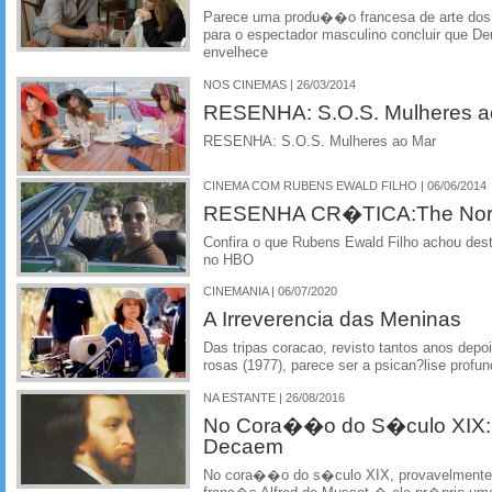
Parece uma produ��o francesa de arte dos 
para o espectador masculino concluir que De
envelhece
NOS CINEMAS | 26/03/2014
RESENHA: S.O.S. Mulheres a
RESENHA: S.O.S. Mulheres ao Mar
CINEMA COM RUBENS EWALD FILHO | 06/06/2014
RESENHA CR�TICA:The Norm
Confira o que Rubens Ewald Filho achou deste
no HBO
CINEMANIA | 06/07/2020
A Irreverencia das Meninas
Das tripas coracao, revisto tantos anos depo
rosas (1977), parece ser a psican?lise profu
NA ESTANTE | 26/08/2016
No Cora��o do S�culo XIX:
Decaem
No cora��o do s�culo XIX, provavelmente o