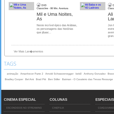
DVD
D
Classicline - 86 Min. Aventura
Class
Mil e Uma Noites,
Al
As
La
Neste incrível épico das Arábias,
Jon 
os personagens das histórias
estre
que j&aac...
aven
gran.
Ver Mais Lan�amentos
TAGS
animação
Amanhecer Parte 2
Arnold Schwarzenegger
bebê
Anthony Gonzalez
Brav
Bradley Cooper
Bel Ami
Brad Pitt
Ben Stiller
Batman - O Cavaleiro das Trevas Ressurge
CINEMA ESPECIAL
COLUNAS
ESPECIAIS
ESCONDIDOS NO STREAMING
CINEFILIA
COADJUVAN