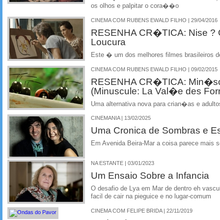
os olhos e palpitar o cora��o
CINEMA COM RUBENS EWALD FILHO | 29/04/2016
RESENHA CR�TICA: Nise ?
Loucura
Este � um dos melhores filmes brasileiros d
CINEMA COM RUBENS EWALD FILHO | 09/02/2015
RESENHA CR�TICA: Min�scul
(Minuscule: La Val�e des For
Uma alternativa nova para crian�as e adu
CINEMANIA | 13/02/2025
Uma Cronica de Sombras e E
Em Avenida Beira-Mar a coisa parece mais s
NA ESTANTE | 03/01/2023
Um Ensaio Sobre a Infancia
O desafio de Lya em Mar de dentro eh vasculh
facil de cair na pieguice e no lugar-comum
CINEMA COM FELIPE BRIDA | 22/11/2019