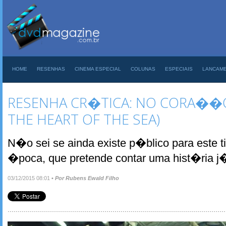
HOME
RESENHAS
CINEMA ESPECIAL
COLUNAS
ESPECIAIS
LANCAM
RESENHA CR�TICA: NO CORA��O
THE HEART OF THE SEA)
N�o sei se ainda existe p�blico para este ti
�poca, que pretende contar uma hist�ria j
03/12/2015 08:01
•
Por Rubens Ewald Filho