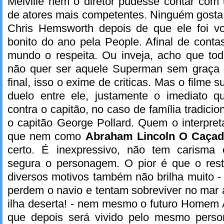
Melville nem o diretor pudesse contar com
de atores mais competentes. Ninguém gosta 
Chris Hemsworth depois de que ele foi 
bonito do ano pela People. Afinal de conta
mundo o respeita. Ou inveja, acho que to
não quer ser aquele Superman sem graça 
final, isso o exime de criticas. Mas o filme
duelo entre ele, justamente o imediato 
contra o capitão, no caso de família tradicio
o capitão George Pollard. Quem o interpre
que nem como
Abraham Lincoln O Caça
certo. É inexpressivo, não tem carisma
segura o personagem. O pior é que o res
diversos motivos também não brilha muito -
perdem o navio e tentam sobreviver no mar
ilha deserta! - nem mesmo o futuro Homem 
que depois será vivido pelo mesmo pers