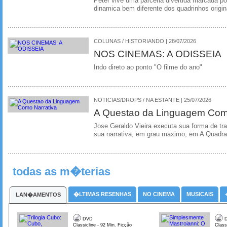
Peter vive uma parceria divertida marcada 
dinamica bem diferente dos quadrinhos origin
COLUNAS / HISTORIANDO | 28/07/2026
NOS CINEMAS: A ODISSEIA
Indo direto ao ponto "O filme do ano"
NOTICIAS/DROPS / NA ESTANTE | 25/07/2026
A Questao da Linguagem Como
Jose Geraldo Vieira executa sua forma de tr
sua narrativa, em grau maximo, em A Quadra
todas as m�terias
�LTIMAS RESENHAS
NO CINEMA
MUSICAIS
LAN�AMENTOS
DVD
D
Classicline - 92 Min. Ficção
Class