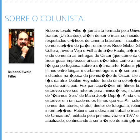
SOBRE O COLUNISTA:
Rubens Ewald Filho � jornalista formado pela Univ
Santos (UniSantos), al�m de ser o mais conhecido
respeitados cr�ticos de cinema brasileiro. Trabal
comunica��o do pa�s, entre eles Rede Globo, S
Cultura, revista Veja e Folha de S�o Paulo, al�m 
onde comenta as entregas do Oscar (que comenta 
Seus guias impressos anuais s�o tidos como a me
l�ngua portuguesa sobre a s�tima arte. Rubens j� 
filmes entre longas e curta-metragens e � sempre re
Rubens Ewald
indicados na �poca da premia��o do Oscar. Ele c
Filho
f�s da atriz Debbie Reynolds, tendo uma cole��o 
que ela participou. Fez participa��es em filmes br
escreveu diversos roteiros para miniss�ries, incl
de “�ramos Seis” de Maria Jos� Dupr�. Ainda c
escrever em um caderno os filmes que via. Ali, col
nomes dos atores, diretor, diretor de fotografia, rotei
informa��es. Rubens considera seu trabalho mais 
de Cineastas”, editado pela primeira vez em 1977 e 
atualizado, continuando a ser o �nico de seu g�ner