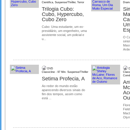
Cientifica, Suspense/Thriller, Terror
Dram
Trilogia Cubo:
Si
Cubo, Hypercubo,
Ma
Cubo Zero
Ca
Um
Cubo: Uma estudante, um ex-
Es
presidiário, um engenheiro, uma
assistente social, um policial e
O Ca
u...
sinis
Mass
Ardea
DVD
D
Classicline - 97 Min. Suspense/Thriller
Class
Comé
Setima Profecia, A
Ant
Ao redor do mundo estão
Mc
aparecendo diversos sinais do
Ac
fim dos tempos, assim como
Ou
está ...
Flore
Field
MacL
Olymp