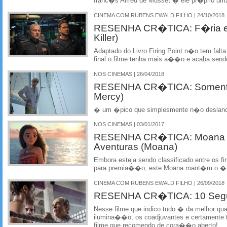
franc�s Alfred de Musset � ele pr�prio um
CINEMA COM RUBENS EWALD FILHO | 24/10/2018
RESENHA CR�TICA: F�ria em
Killer)
Adaptado do Livro Firing Point n�o tem falta
final o filme tenha mais a��o e acaba sen
NOS CINEMAS | 26/04/2018
RESENHA CR�TICA: Somente
Mercy)
� um �pico que simplesmente n�o deslan
NOS CINEMAS | 03/01/2017
RESENHA CR�TICA: Moana -
Aventuras (Moana)
Embora esteja sendo classificado entre os 
para premia��o, este Moana mant�m o �xit
CINEMA COM RUBENS EWALD FILHO | 26/09/2018
RESENHA CR�TICA: 10 Segu
Nesse filme que indico tudo � da melhor qu
ilumina��o, os coadjuvantes e certamente t
filme que recomendo de cora��o aberto!