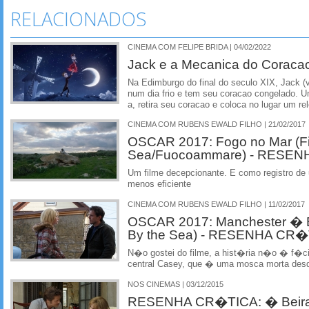
RELACIONADOS
CINEMA COM FELIPE BRIDA | 04/02/2022
Jack e a Mecanica do Coraca
Na Edimburgo do final do seculo XIX, Jack (
num dia frio e tem seu coracao congelado. Um
a, retira seu coracao e coloca no lugar um r
CINEMA COM RUBENS EWALD FILHO | 21/02/2017
OSCAR 2017: Fogo no Mar (Fi
Sea/Fuocoammare) - RESE
Um filme decepcionante. E como registro de
menos eficiente
CINEMA COM RUBENS EWALD FILHO | 11/02/2017
OSCAR 2017: Manchester � B
By the Sea) - RESENHA CR
N�o gostei do filme, a hist�ria n�o � f�cil
central Casey, que � uma mosca morta des
NOS CINEMAS | 03/12/2015
RESENHA CR�TICA: � Beira 