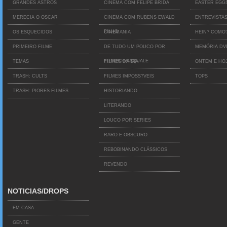
GRANDES ASTROS
CINEMA COM FELIPE BRIDA
EASTER EGG
MERECIA O OSCAR
CINEMA COM RUBENS EWALD
ENTREVISTA
FILHO
OS ESQUECIDOS
CINEMANIA
HEIN? COMO
PRIMEIRO FILME
DE TUDO UM POUCO POR
MEMÓRIA D
EDINHO PASQUALE
TEMAS
FILMES DA BIA
ONTEM E HO
TRASH: CULTS
FILMES IMPOSS?VEIS
TOPS
TRASH: PIORES FILMES
HISTORIANDO
LITERANDO
LOUCO POR SERIES
RARO E OBSCURO
REBOBINANDO CLÁSSICOS
REVENDO
NOTICIAS/DROPS
EM CASA
GENTE