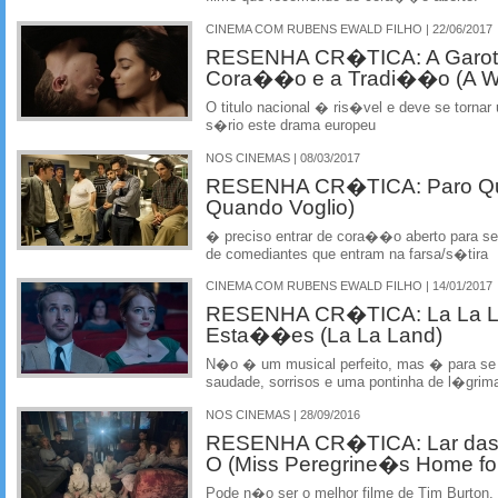
CINEMA COM RUBENS EWALD FILHO | 22/06/2017
RESENHA CR�TICA: A Garota 
Cora��o e a Tradi��o (A W
O titulo nacional � ris�vel e deve se tornar
s�rio este drama europeu
NOS CINEMAS | 08/03/2017
RESENHA CR�TICA: Paro Qu
Quando Voglio)
� preciso entrar de cora��o aberto para se
de comediantes que entram na farsa/s�tira
CINEMA COM RUBENS EWALD FILHO | 14/01/2017
RESENHA CR�TICA: La La La
Esta��es (La La Land)
N�o � um musical perfeito, mas � para se
saudade, sorrisos e uma pontinha de l�grim
NOS CINEMAS | 28/09/2016
RESENHA CR�TICA: Lar das 
O (Miss Peregrine�s Home for 
Pode n�o ser o melhor filme de Tim Burton,