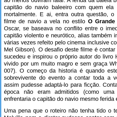
ao menos ouviram falar. A lenda da baleia 
capitão do navio baleeiro com quem ela 
mortalmente. E ai, entra outra questão, o
filme de navio a vela no estilo
O Grande
Oscar, se baseava no conflito entre o ime
capitão violento e neurótico, alias também i
várias vezes refeito pelo cinema inclusive 
Mel Gibson). O desafio deste filme é contar 
sucedeu e inspirou o próprio autor do livro
vivido por um muito magro e sem graça W
007). O começo da historia é quando es
sobrevivente do evento a contar toda a 
assim pudesse adaptá-lo para ficção. Cont
época não eram admitidos (como uma 
enfrentaria o capitão do navio mesmo ferida 
Uma pena que o roteiro não tenha tido o te