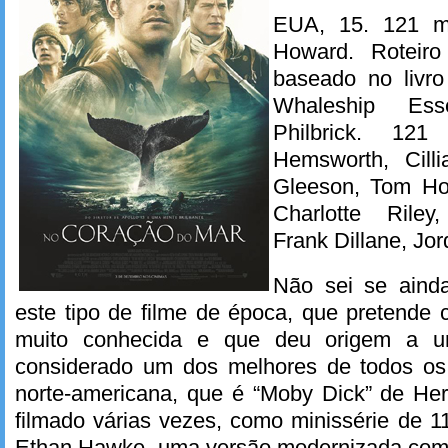
EUA, 15. 121 m
Howard. Roteiro
baseado no livro
Whaleship Ess
Philbrick. 12
Hemsworth, Cill
Gleeson, Tom Ho
Charlotte Riley
Frank Dillane, Jor
Não sei se ainda
este tipo de filme de época, que pretende c
muito conhecida e que deu origem a um
considerado um dos melhores de todos os 
norte-americana, que é “Moby Dick” de Her
filmado várias vezes, como minissérie de 1
Ethan Hawke, uma versão modernizada com