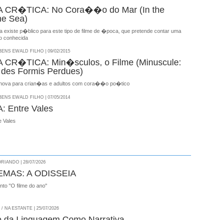
CR�TICA: No Cora��o do Mar (In the
he Sea)
 existe p�blico para este tipo de filme de �poca, que pretende contar uma
to conhecida
NS EWALD FILHO | 09/02/2015
CR�TICA: Min�sculos, o Filme (Minuscule:
des Formis Perdues)
 nova para crian�as e adultos com cora��o po�tico
NS EWALD FILHO | 07/05/2014
 Entre Vales
 Vales
RIANDO | 28/07/2026
EMAS: A ODISSEIA
onto "O filme do ano"
 NA ESTANTE | 25/07/2026
o da Linguagem Como Narrativa