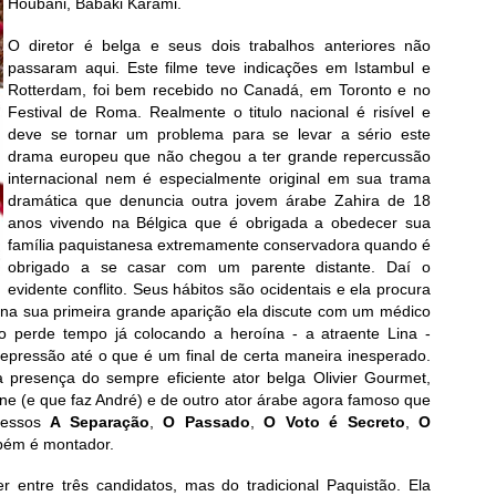
Houbani, Babaki Karami.
O diretor é belga e seus dois trabalhos anteriores não
passaram aqui. Este filme teve indicações em Istambul e
Rotterdam, foi bem recebido no Canadá, em Toronto e no
Festival de Roma. Realmente o titulo nacional é risível e
deve se tornar um problema para se levar a sério este
drama europeu que não chegou a ter grande repercussão
internacional nem é especialmente original em sua trama
dramática que denuncia outra jovem árabe Zahira de 18
anos vivendo na Bélgica que é obrigada a obedecer sua
família paquistanesa extremamente conservadora quando é
obrigado a se casar com um parente distante. Daí o
evidente conflito. Seus hábitos são ocidentais e ela procura
á na sua primeira grande aparição ela discute com um médico
o perde tempo já colocando a heroína - a atraente Lina -
epressão até o que é um final de certa maneira inesperado.
resença do sempre eficiente ator belga Olivier Gourmet,
ne (e que faz André) e de outro ator árabe agora famoso que
cessos
A Separação
,
O Passado
,
O Voto é Secreto
,
O
bém é montador.
r entre três candidatos, mas do tradicional Paquistão. Ela