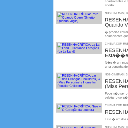
coadjuvantes e 
aberto!
NOS CINEMAS | 08
RESENHA 
Quando Vo
� preciso entra
comediantes que
CINEMA COM RUBE
RESENHA 
Esta��es
N�o � um musica
uma pontinha de
NOS CINEMAS | 28
RESENHA 
(Miss Per
Pode n�o ser o m
palpitar o cora
CINEMA COM RUBE
RESENHA 
Este � um dos me
NOS CINEMAS | 03