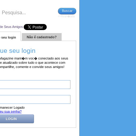
Buscar
>>Avan�ada
de Seus Amigos
Não é cadastrado?
 seu login
tue seu login
agazine mant�m voc� conectado aos seus
e atualizado sobre tudo o que acontece com
ompartilhe, comente e convide seus amigos!
manecer Logado
eu sua senha?
LOGIN