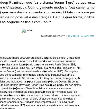
ndeep Palminder que fez o drama Young Tigre) porque esta
harie Chasseaiud). Com orçamento modesto (basicamente no
) que sem dúvida aumenta a opressão. O fato que esse pai
edida do possível e das crenças. De qualquer forma, o filme
al as sequências finais com Zahira.
TAMANHO DA FONTE |
DIMINUIR
AUMENTAR
rnalista formado pela Universidade Cat�lica de Santos (UniSantos),
ecido e um dos mais respeitados cr�ticos de cinema brasileiro.
ve�culos comunica��o do pa�s, entre eles Rede Globo, SBT,
, revista Veja e Folha de S�o Paulo, al�m de HBO, Telecine e TNT,
as do Oscar (que comenta desde a d�cada de 1980). Seus guias
idos como a melhor refer�ncia em l�ngua portuguesa sobre a
ssistiu a mais de 30 mil filmes entre longas e curta-metragens e �
 falar dos indicados na �poca da premia��o do Oscar. Ele conta
da atriz Debbie Reynolds, tendo uma cole��o particular dos filmes
ez participa��es em filmes brasileiros como ator e escreveu
miniss�ries, incluindo as duas adapta��es de “�ramos Seis” de
a crian�a, come�ou a escrever em um caderno os filmes que via.
ulo, nomes dos atores, diretor, diretor de fotografia, roteirista e
ens considera seu trabalho mais importante o “Dicion�rio de
 primeira vez em 1977 e agora revisado e atualizado, continuando a
ro no Brasil.