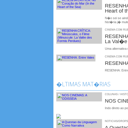
RESENHA 
Heart of t
N�o sei se ainda
hist�ria j� mui
CINEMA COM RUBE
RESENHA 
La Val�e 
Uma alternativa
CINEMA COM RUBE
RESENHA:
RESENHA: Entre
�LTIMAS MAT�RIAS
COLUNAS / HISTO
NOS CIN
Indo direto ao p
NOTICIAS/DROPS /
A Questa