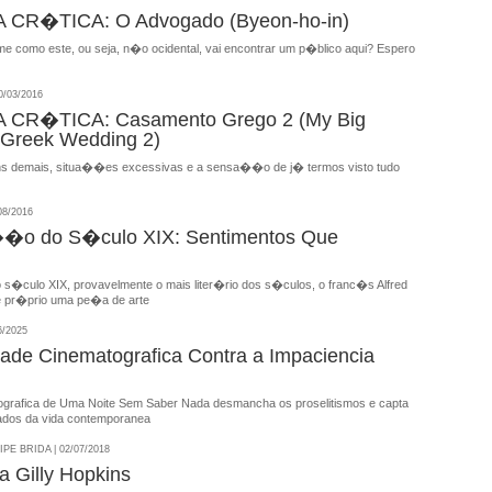
CR�TICA: O Advogado (Byeon-ho-in)
me como este, ou seja, n�o ocidental, vai encontrar um p�blico aqui? Espero
/03/2016
CR�TICA: Casamento Grego 2 (My Big
 Greek Wedding 2)
s demais, situa��es excessivas e a sensa��o de j� termos visto tudo
08/2016
�o do S�culo XIX: Sentimentos Que
�culo XIX, provavelmente o mais liter�rio dos s�culos, o franc�s Alfred
e pr�prio uma pe�a de arte
6/2025
idade Cinematografica Contra a Impaciencia
ografica de Uma Noite Sem Saber Nada desmancha os proselitismos e capta
iados da vida contemporanea
E BRIDA | 02/07/2018
a Gilly Hopkins