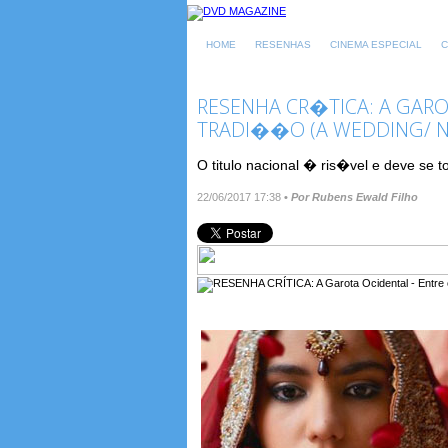
HOME
RESENHAS
CINEMA ESPECIAL
C
RESENHA CR�TICA: A GARO
TRADI��O (A WEDDING/ N
O titulo nacional � ris�vel e deve se 
22/06/2017 17:38
•
Por Rubens Ewald Filho