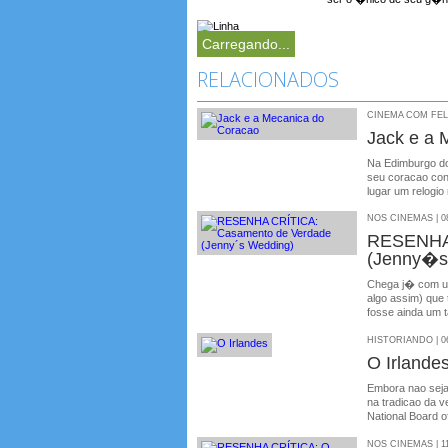
Carregando...
RELACIONADOS
CINEMA COM FELIP
Jack e a 
Na Edimburgo do 
seu coracao cong
lugar um relogi
NOS CINEMAS | 08
RESENHA
(Jenny�s
Chega j� com u
algo assim) que
fosse ainda um 
HISTORIANDO | 06
O Irlande
Embora nao seja
na tradicao da v
National Board 
NOS CINEMAS | 11