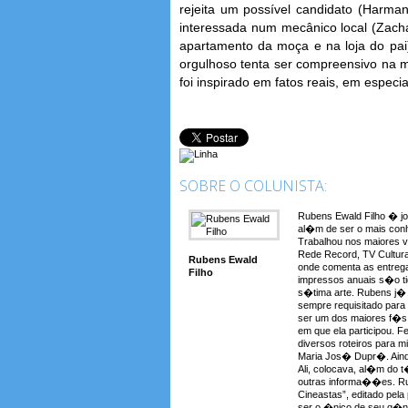
rejeita um possível candidato (Harma
interessada num mecânico local (Zac
apartamento da moça e na loja do pai
orgulhoso tenta ser compreensivo na m
foi inspirado em fatos reais, em especi
SOBRE O COLUNISTA:
Rubens Ewald Filho � jo
al�m de ser o mais conh
Trabalhou nos maiores 
Rede Record, TV Cultura
Rubens Ewald
onde comenta as entreg
Filho
impressos anuais s�o t
s�tima arte. Rubens j� a
sempre requisitado para
ser um dos maiores f�s 
em que ela participou. F
diversos roteiros para 
Maria Jos� Dupr�. Aind
Ali, colocava, al�m do t�t
outras informa��es. Rub
Cineastas”, editado pela
ser o �nico de seu g�ne