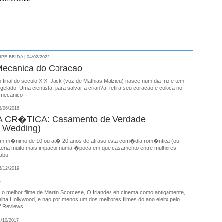
E BRIDA | 04/02/2022
Mecanica do Coracao
final do seculo XIX, Jack (voz de Mathias Malzieu) nasce num dia frio e tem
elado. Uma cientista, para salvar a crian?a, retira seu coracao e coloca no
o mecanico
/06/2016
 CR�TICA: Casamento de Verdade
 Wedding)
m m�nimo de 10 ou at� 20 anos de atraso esta com�dia rom�ntica (ou
 teria muito mais impacto numa �poca em que casamento entre mulheres
tabu
/12/2019
s
 o melhor filme de Martin Scorcese, O Irlandes eh cinema como antigamente,
elha Hollywood, e nao por menos um dos melhores filmes do ano eleito pelo
of Reviews
/10/2017