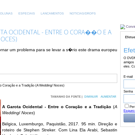
OLUNAS
ESPECIAIS
LANCAMENTOS
NOTICIAS/DROPS
Convi
TA OCIDENTAL - ENTRE O CORA��O E A
OCES)
Efetue
Efe
tornar um problema para se levar a s�rio este drama europeu
O DVDM
amigos 
eles. C
E-mail
Senha
TAMANHO DA FONTE |
DIMINUIR
AUMENTAR
A Garota Ocidental - Entre o Coração e a Tradição
(
A
Per
Esquec
Wedding
/
Noces
)
Bélgica, Luxemburgo, Paquistão, 2017. 95 min. Direção e
roteiro de Stephen Streker. Com Lina Ela Arabi, Sebastin