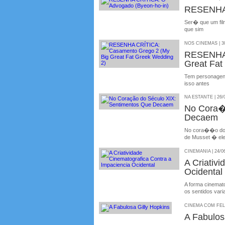
RESENHA 
Ser� que um fil
que sim
NOS CINEMAS | 30
RESENHA 
Great Fat
Tem personagen
isso antes
NA ESTANTE | 26/
No Cora�
Decaem
No cora��o do s
de Musset � el
CINEMANIA | 24/0
A Criativ
Ocidental
A forma cinemat
os sentidos var
CINEMA COM FELIP
A Fabulos