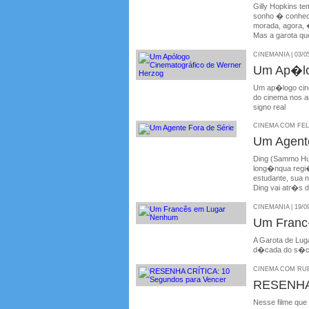
Gilly Hopkins te
sonho � conhec
morada, agora, �
Mas a garota quer
CINEMANIA | 03/0
Um Ap�lo
Um ap�logo cine
do cinema nos a
signo real
CINEMA COM FELIP
Um Agent
Ding (Sammo Hu
long�nqua regi�
estudante, sua 
Ding vai atr�s d
CINEMANIA | 19/0
Um Franc
A Garota de Lug
d�cada do s�c
CINEMA COM RUBE
RESENHA 
Nesse filme que