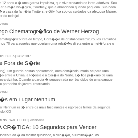
m 12 anos e � uma garota impulsiva, que vive trocando de lares adotivos. Seu
er a m�e biol�gica, Courtney, que a abandonou quando pequena. Sua nova
 a casa da fam�lia Trotters, e Gilly fica sob os cuidados da afetuosa Maime.
 de todo jei...
5/2019
go Cinematogr�fico de Werner Herzog
matogr�fico fora do tempo, Cora��o de cristal desestruturou os caminhos
nos 70 para aqueles que queriam uma rela��o direta entre a met�fora e o
E BRIDA | 03/02/2017
e Fora de S�rie
ng), um guarda-costas aposentado, com dem�ncia, muda-se para uma
o entre a China, a R�ssia e a Cor�ia do Norte. L� fica pr�ximo de uma
nova vizinha. Quando a garota � sequestrada por bandidos de uma gangue,
o paradeiro da jovem, retornando ...
9/2014
�s em Lugar Nenhum
ar Nenhum est� entre os mais fascinantes e rigorosos filmes da segunda
ulo XXI
NS EWALD FILHO | 26/09/2018
CR�TICA: 10 Segundos para Vencer
 indico tudo � da melhor qualidade, a dire��o, a ilumina��o, os