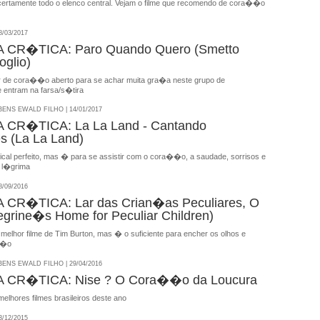
certamente todo o elenco central. Vejam o filme que recomendo de cora��o
/03/2017
CR�TICA: Paro Quando Quero (Smetto
glio)
r de cora��o aberto para se achar muita gra�a neste grupo de
 entram na farsa/s�tira
NS EWALD FILHO | 14/01/2017
CR�TICA: La La Land - Cantando
 (La La Land)
l perfeito, mas � para se assistir com o cora��o, a saudade, sorrisos e
 l�grima
/09/2016
CR�TICA: Lar das Crian�as Peculiares, O
egrine�s Home for Peculiar Children)
elhor filme de Tim Burton, mas � o suficiente para encher os olhos e
��o
NS EWALD FILHO | 29/04/2016
CR�TICA: Nise ? O Cora��o da Loucura
lhores filmes brasileiros deste ano
/12/2015