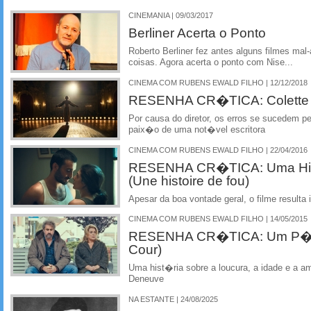
CINEMANIA | 09/03/2017
Berliner Acerta o Ponto
Roberto Berliner fez antes alguns filmes ma
coisas. Agora acerta o ponto com Nise...
CINEMA COM RUBENS EWALD FILHO | 12/12/2018
RESENHA CR�TICA: Colette 
Por causa do diretor, os erros se sucedem pe
paix�o de uma not�vel escritora
CINEMA COM RUBENS EWALD FILHO | 22/04/2016
RESENHA CR�TICA: Uma His
(Une histoire de fou)
Apesar da boa vontade geral, o filme resulta
CINEMA COM RUBENS EWALD FILHO | 14/05/2015
RESENHA CR�TICA: Um P�tio
Cour)
Uma hist�ria sobre a loucura, a idade e a am
Deneuve
NA ESTANTE | 24/08/2025