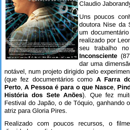
Claudio Jaborandy
Uns poucos conh
doutora Nise da 
um documentário
realizado por Leo
seu trabalho n
Inconsciente
(87)
dar uma dimensão
notável, num projeto dirigido pelo experime
(que fez documentários como
A Farra d
Perto
,
A Pessoa é para o que Nasce
,
Pin
História dos Sete Anões
). Que fez mui
Festival do Japão, o de Tóquio, ganhando 
atriz para Gloria Pires.
Realizado com poucos recursos, o film