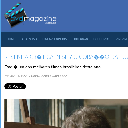
HOME
RESENHAS
CINEMA ESPECIAL
COLUNAS
ESPECIAIS
LANCAM
RESENHA CR�TICA: NISE ? O CORA��O DA L
Este � um dos melhores filmes brasileiros deste ano
29/04/2016 15:25
•
Por Rubens Ewald Filho