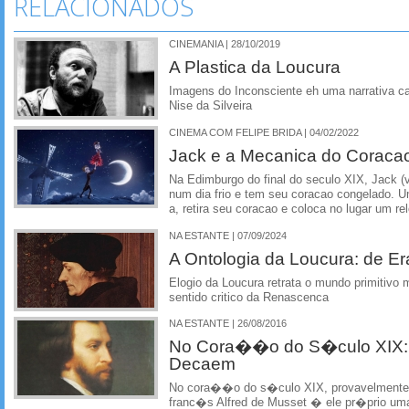
RELACIONADOS
CINEMANIA | 28/10/2019
A Plastica da Loucura
Imagens do Inconsciente eh uma narrativa car
Nise da Silveira
CINEMA COM FELIPE BRIDA | 04/02/2022
Jack e a Mecanica do Coraca
Na Edimburgo do final do seculo XIX, Jack (
num dia frio e tem seu coracao congelado. Um
a, retira seu coracao e coloca no lugar um r
NA ESTANTE | 07/09/2024
A Ontologia da Loucura: de E
Elogio da Loucura retrata o mundo primitivo
sentido critico da Renascenca
NA ESTANTE | 26/08/2016
No Cora��o do S�culo XIX:
Decaem
No cora��o do s�culo XIX, provavelmente o
franc�s Alfred de Musset � ele pr�prio um