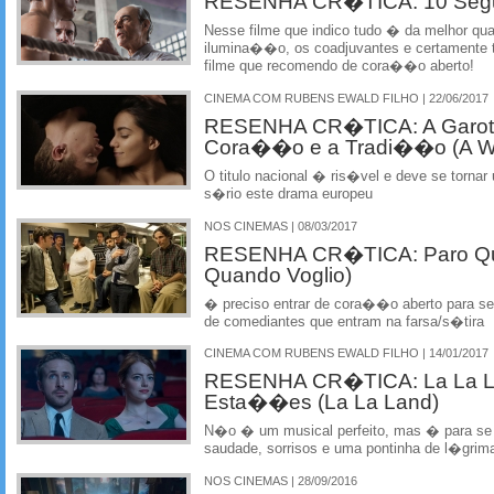
RESENHA CR�TICA: 10 Segu
Nesse filme que indico tudo � da melhor qu
ilumina��o, os coadjuvantes e certamente t
filme que recomendo de cora��o aberto!
CINEMA COM RUBENS EWALD FILHO | 22/06/2017
RESENHA CR�TICA: A Garota 
Cora��o e a Tradi��o (A W
O titulo nacional � ris�vel e deve se tornar
s�rio este drama europeu
NOS CINEMAS | 08/03/2017
RESENHA CR�TICA: Paro Qu
Quando Voglio)
� preciso entrar de cora��o aberto para se
de comediantes que entram na farsa/s�tira
CINEMA COM RUBENS EWALD FILHO | 14/01/2017
RESENHA CR�TICA: La La La
Esta��es (La La Land)
N�o � um musical perfeito, mas � para se
saudade, sorrisos e uma pontinha de l�grim
NOS CINEMAS | 28/09/2016