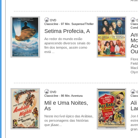
DVD
D
Classicline - 97 Min. Suspense/Thriller
Class
Comé
Setima Profecia, A
Ant
Ao redor do mundo estão
Mc
aparecendo diversos sinais do
Ac
fim dos tempos, assim como
Ou
está ...
Flore
Field
MacL
Olymp
DVD
D
Classicline - 86 Min. Aventura
Class
Mil e Uma Noites,
Al
As
La
Neste incrível épico das Arábias,
Jon 
os personagens das histórias
estre
que j&aac...
aven
gran.