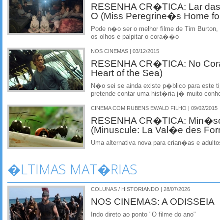
RESENHA CR�TICA: Lar das 
O (Miss Peregrine�s Home for 
Pode n�o ser o melhor filme de Tim Burton,
os olhos e palpitar o cora��o
NOS CINEMAS | 03/12/2015
RESENHA CR�TICA: No Cora
Heart of the Sea)
N�o sei se ainda existe p�blico para este t
pretende contar uma hist�ria j� muito conh
CINEMA COM RUBENS EWALD FILHO | 09/02/2015
RESENHA CR�TICA: Min�scul
(Minuscule: La Val�e des For
Uma alternativa nova para crian�as e adu
�LTIMAS MAT�RIAS
COLUNAS / HISTORIANDO | 28/07/2026
NOS CINEMAS: A ODISSEIA
Indo direto ao ponto "O filme do ano"