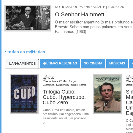
NOTICIAS/DROPS / NA ESTANTE | 19/07/2026
O Senhor Hammett
O maior escritor argentino (o mais profundo e
Ernesto Sabato nao poupa palavras em seus 
Fantasmas (1963)
todas as m�terias
�LTIMAS RESENHAS
NO CINEMA
MUSICAIS
LAN�AMENTOS
DVD
D
Classicline - 92 Min. Ficção
Class
Cientifica, Suspense/Thriller, Terror
Dram
Trilogia Cubo:
Si
Cubo, Hypercubo,
Ma
Cubo Zero
Ca
Um
Cubo: Uma estudante, um ex-
Es
presidiário, um engenheiro, uma
assistente social, um policial e
O Ca
u...
sinis
Mass
Ardea