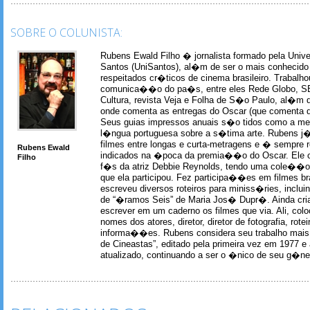
SOBRE O COLUNISTA:
Rubens Ewald Filho � jornalista formado pela Univ
Santos (UniSantos), al�m de ser o mais conhecido
respeitados cr�ticos de cinema brasileiro. Trabal
comunica��o do pa�s, entre eles Rede Globo, S
Cultura, revista Veja e Folha de S�o Paulo, al�m 
onde comenta as entregas do Oscar (que comenta 
Seus guias impressos anuais s�o tidos como a me
l�ngua portuguesa sobre a s�tima arte. Rubens j� 
filmes entre longas e curta-metragens e � sempre re
Rubens Ewald
indicados na �poca da premia��o do Oscar. Ele c
Filho
f�s da atriz Debbie Reynolds, tendo uma cole��o 
que ela participou. Fez participa��es em filmes br
escreveu diversos roteiros para miniss�ries, incl
de “�ramos Seis” de Maria Jos� Dupr�. Ainda c
escrever em um caderno os filmes que via. Ali, col
nomes dos atores, diretor, diretor de fotografia, rotei
informa��es. Rubens considera seu trabalho mais 
de Cineastas”, editado pela primeira vez em 1977 e 
atualizado, continuando a ser o �nico de seu g�ner