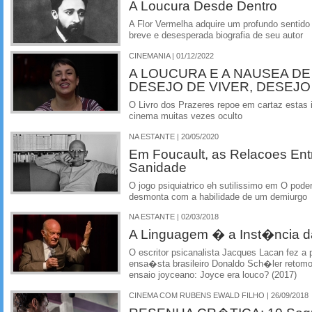
A Loucura Desde Dentro
A Flor Vermelha adquire um profundo sentid
breve e desesperada biografia de seu autor
CINEMANIA | 01/12/2022
A LOUCURA E A NAUSEA DE
DESEJO DE VIVER, DESEJ
O Livro dos Prazeres repoe em cartaz estas
cinema muitas vezes oculto
NA ESTANTE | 20/05/2020
Em Foucault, as Relacoes Ent
Sanidade
O jogo psiquiatrico eh sutilissimo em O poder
desmonta com a habilidade de um demiurgo
NA ESTANTE | 02/03/2018
A Linguagem � a Inst�ncia d
O escritor psicanalista Jacques Lacan fez a 
ensa�sta brasileiro Donaldo Sch�ler retomo
ensaio joyceano: Joyce era louco? (2017)
CINEMA COM RUBENS EWALD FILHO | 26/09/2018