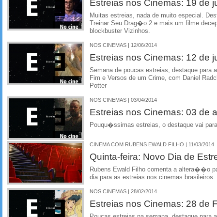
Estreias nos Cinemas: 19 de 
Muitas estreias, nada de muito especial. 
Treinar Seu Drag�o 2 e mais um filme dece
blockbuster Vizinhos.
NOS CINEMAS | 12/06/2014
Estreias nos Cinemas: 12 de 
Semana de poucas estreias, destaque para 
Fim e Versos de um Crime, com Daniel Radcli
Potter
NOS CINEMAS | 03/04/2014
Estreias nos Cinemas: 03 de ab
Pouqu�ssimas estreias, o destaque vai pa
CINEMA COM RUBENS EWALD FILHO | 11/03/2014
Quinta-feira: Novo Dia de Estr
Rubens Ewald Filho comenta a altera��o par
dia para as estreias nos cinemas brasileiros.
NOS CINEMAS | 28/02/2014
Estreias nos Cinemas: 28 de F
Poucas estreias na semana, destaque para