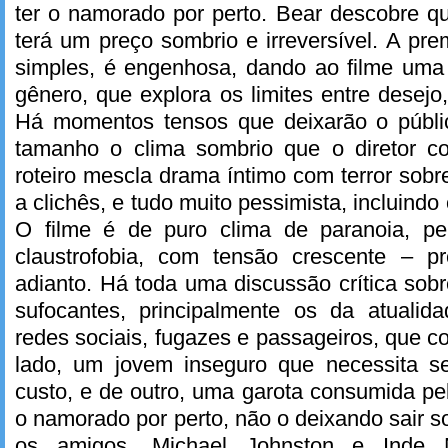
ter o namorado por perto. Bear descobre q
terá um preço sombrio e irreversível. A pr
simples, é engenhosa, dando ao filme uma 
gênero, que explora os limites entre desejo
Há momentos tensos que deixarão o públi
tamanho o clima sombrio que o diretor co
roteiro mescla drama íntimo com terror sobr
a clichês, e tudo muito pessimista, incluindo
O filme é de puro clima de paranoia, pe
claustrofobia, com tensão crescente – p
adianto. Há toda uma discussão crítica sob
sufocantes, principalmente os da atuali
redes sociais, fugazes e passageiros, que c
lado, um jovem inseguro que necessita s
custo, e de outro, uma garota consumida pe
o namorado por perto, não o deixando sair s
os amigos. Michael Johnston e Inde N