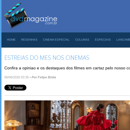
HOME
RESENHAS
CINEMA ESPECIAL
COLUNAS
ESPECIAIS
LANCAM
ESTREIAS DO MES NOS CINEMAS
Confira a opiniao e os destaques dos filmes em cartaz pelo nosso c
06/06/2026 03:35
•
Por Felipe Brida