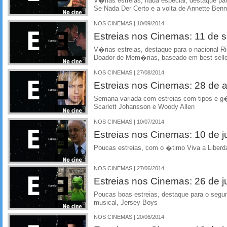
V�rias estreias, nada especial, destaque 
Se Nada Der Certo e a volta de Annette Ben
NOS CINEMAS | 10/09/2014
Estreias nos Cinemas: 11 de 
V�rias estreias, destaque para o nacional R
Doador de Mem�rias, baseado em best selle
NOS CINEMAS | 27/08/2014
Estreias nos Cinemas: 28 de 
Semana variada com estreias com tipos e g�
Scarlett Johansson e Woody Allen
NOS CINEMAS | 10/07/2014
Estreias nos Cinemas: 10 de j
Poucas estreias, com o �timo Viva a Liber
NOS CINEMAS | 27/06/2014
Estreias nos Cinemas: 26 de 
Poucas boas estreias, destaque para o segu
musical, Jersey Boys
NOS CINEMAS | 20/06/2014