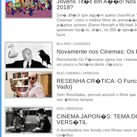
Jovens Tit�s em A��o! Nos 
2018?
Ser� dif�cil que algu�m queira classific
Cinemas” como o melhor filme de anima��o d
pr�prios autores (Aaron Horvath e Michael J
quereriam faz�-lo; ali�s, no 200.� epis�d
fazer ...
BLU-RAY | 21/03/2014
Novamente nos Cinemas: Os
Revisitando Os P�ssaros agora nos cinemas
um pouco a hist�ria deste cl�ssico.
NOS CINEMAS | 24/08/2016
RESENHA CR�TICA: O Funci
Vado)
Sem filosofadas, procure assistir o filme q
nos �ltimos tempos
DVD | 08/05/2016
CINEMA JAPON�S: TEMA D
VERS�TIL
A distribuidora nos brinda com filmes raros
cin�filos