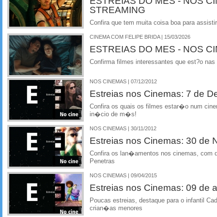
ESTREIAS DO MES - NOS C
STREAMING
Confira que tem muita coisa boa para assistir
CINEMA COM FELIPE BRIDA | 15/03/2026
ESTREIAS DO MES - NOS C
Confirma filmes interessantes que est?o nas
NOS CINEMAS | 07/12/2012
Estreias nos Cinemas: 7 de 
Confira os quais os filmes estar�o num cin
in�cio de m�s!
NOS CINEMAS | 30/11/2012
Estreias nos Cinemas: 30 de
Confira os lan�amentos nos cinemas, com de
Penetras
NOS CINEMAS | 09/04/2015
Estreias nos Cinemas: 09 de ab
Poucas estreias, destaque para o infantil C
crian�as menores