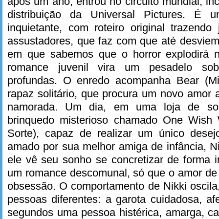
após um ano, entrou no circuito mundial, in
distribuição da Universal Pictures. É u
inquietante, com roteiro original trazendo
assustadores, que faz com que até desviem
em que sabemos que o horror explodirá n
romance juvenil vira um pesadelo sobr
profundas. O enredo acompanha Bear (Mi
rapaz solitário, que procura um novo amor
namorada. Um dia, em uma loja de so
brinquedo misterioso chamado One Wish W
Sorte), capaz de realizar um único desej
amado por sua melhor amiga de infância, Nik
ele vê seu sonho se concretizar de forma i
um romance descomunal, só que o amor de 
obsessão. O comportamento de Nikki oscila
pessoas diferentes: a garota cuidadosa, af
segundos uma pessoa histérica, amarga, ca