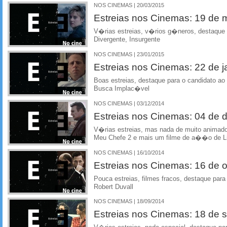
NOS CINEMAS | 20/03/2015
Estreias nos Cinemas: 19 de
V�rias estreias, v�rios g�neros, destaque 
Divergente, Insurgente
NOS CINEMAS | 23/01/2015
Estreias nos Cinemas: 22 de j
Boas estreias, destaque para o candidato a
Busca Implac�vel
NOS CINEMAS | 03/12/2014
Estreias nos Cinemas: 04 de
V�rias estreias, mas nada de muito animado
Meu Chefe 2 e mais um filme de a��o de 
NOS CINEMAS | 16/10/2014
Estreias nos Cinemas: 16 de 
Pouca estreias, filmes fracos, destaque par
Robert Duvall
NOS CINEMAS | 18/09/2014
Estreias nos Cinemas: 18 de 