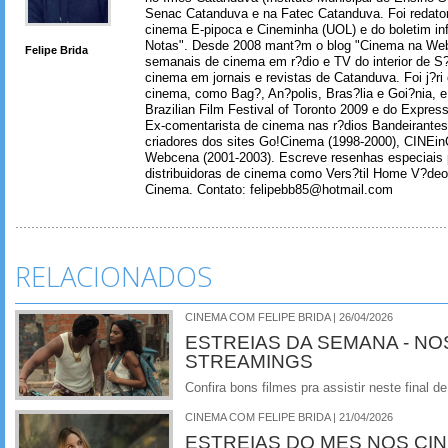
Senac Catanduva e na Fatec Catanduva. Foi redator
cinema E-pipoca e Cineminha (UOL) e do boletim in
Notas". Desde 2008 mant?m o blog "Cinema na Web
Felipe Brida
semanais de cinema em r?dio e TV do interior de S
cinema em jornais e revistas de Catanduva. Foi j?ri
cinema, como Bag?, An?polis, Bras?lia e Goi?nia, e 
Brazilian Film Festival of Toronto 2009 e do Express
Ex-comentarista de cinema nas r?dios Bandeirantes
criadores dos sites Go!Cinema (1998-2000), CINEin
Webcena (2001-2003). Escreve resenhas especiais p
distribuidoras de cinema como Vers?til Home V?deo
Cinema. Contato: felipebb85@hotmail.com
RELACIONADOS
CINEMA COM FELIPE BRIDA | 26/04/2026
ESTREIAS DA SEMANA - NO
STREAMINGS
Confira bons filmes pra assistir neste final
CINEMA COM FELIPE BRIDA | 21/04/2026
ESTREIAS DO MES NOS CI