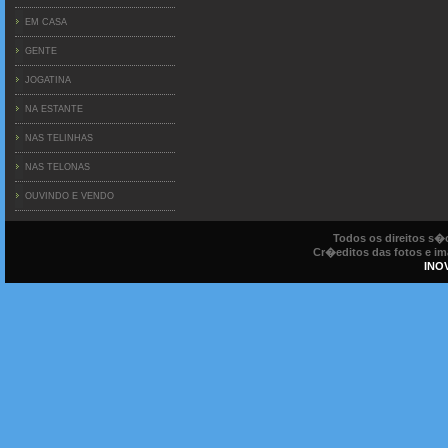
EM CASA
GENTE
JOGATINA
NA ESTANTE
NAS TELINHAS
NAS TELONAS
OUVINDO E VENDO
Todos os direitos s
Cr�editos das fotos e ima
INO