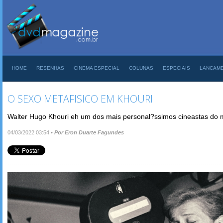
HOME
RESENHAS
CINEMA ESPECIAL
COLUNAS
ESPECIAIS
LANCAM
O SEXO METAFISICO EM KHOURI
Walter Hugo Khouri eh um dos mais personal?ssimos cineastas do
04/03/2022 03:54
•
Por Eron Duarte Fagundes