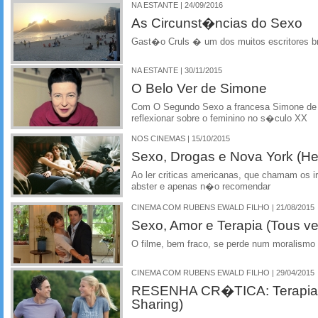
NA ESTANTE | 24/09/2016
As Circunst�ncias do Sexo
Gast�o Cruls � um dos muitos escritores bra
NA ESTANTE | 30/11/2015
O Belo Ver de Simone
Com O Segundo Sexo a francesa Simone de
reflexionar sobre o feminino no s�culo XX
NOS CINEMAS | 15/10/2015
Sexo, Drogas e Nova York (H
Ao ler criticas americanas, que chamam os 
abster e apenas n�o recomendar
CINEMA COM RUBENS EWALD FILHO | 21/08/2015
Sexo, Amor e Terapia (Tous v
O filme, bem fraco, se perde num moralismo
CINEMA COM RUBENS EWALD FILHO | 29/04/2015
RESENHA CR�TICA: Terapia d
Sharing)