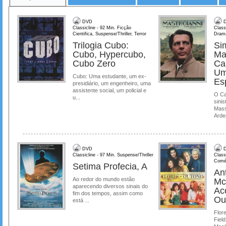
DVD
D
Classicline - 92 Min. Ficção
Class
Cientifica, Suspense/Thriller, Terror
Dram
Trilogia Cubo:
Si
Cubo, Hypercubo,
Ma
Cubo Zero
Ca
Um
Cubo: Uma estudante, um ex-
Es
presidiário, um engenheiro, uma
assistente social, um policial e
O Ca
u...
sinis
Mass
Ardea
DVD
D
Classicline - 97 Min. Suspense/Thriller
Class
Comé
Setima Profecia, A
Ant
Ao redor do mundo estão
Mc
aparecendo diversos sinais do
Ac
fim dos tempos, assim como
Ou
está ...
Flore
Field