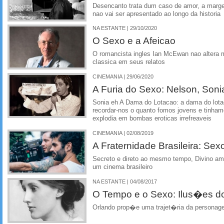
Desencanto trata dum caso de amor, a mar
nao vai ser apresentado ao longo da historia
NA ESTANTE | 29/10/2020
O Sexo e a Afeicao
O romancista ingles Ian McEwan nao altera m
classica em seus relatos
CINEMANIA | 29/06/2020
A Furia do Sexo: Nelson, Sonia
Sonia eh A Dama do Lotacao: a dama do lot
recordar-nos o quanto fomos jovens e tinham
explodia em bombas eroticas irrefreaveis
CINEMANIA | 02/08/2019
A Fraternidade Brasileira: Sex
Secreto e direto ao mesmo tempo, Divino am
um cinema brasileiro
NA ESTANTE | 04/08/2017
O Tempo e o Sexo: Ilus�es d
Orlando prop�e uma trajet�ria da persona