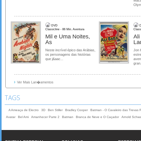
MacL
Olymp
DVD
D
Classicline - 86 Min. Aventura
Class
Mil e Uma Noites,
Al
As
La
Neste incrível épico das Arábias,
Jon 
os personagens das histórias
estre
que j&aac...
aven
gran.
Ver Mais Lan�amentos
TAGS
A Ameaça de Electro
3D
Ben Stiller
Bradley Cooper
Batman - O Cavaleiro das Trevas 
Avatar
Bel Ami
Amanhecer Parte 2
Batman
Branca de Neve e O Caçador
Arnold Schw