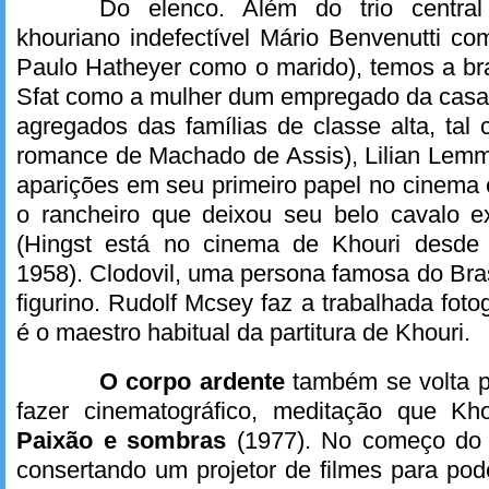
Do elenco. Além do trio central
khouriano indefectível Mário Benvenutti c
Paulo Hatheyer como o marido), temos a br
Sfat como a mulher dum empregado da cas
agregados das famílias de classe alta, ta
romance de Machado de Assis), Lilian Lemm
aparições em seu primeiro papel no cinema
o rancheiro que deixou seu belo cavalo e
(Hingst está no cinema de Khouri desd
1958). Clodovil, uma persona famosa do Bras
figurino. Rudolf Mcsey faz a trabalhada foto
é o maestro habitual da partitura de Khouri.
O corpo ardente
também se volta p
fazer cinematográfico, meditação que Kh
Paixão e sombras
(1977). No começo do 
consertando um projetor de filmes para po