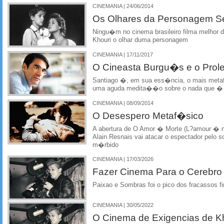
CINEMANIA | 24/06/2014
Os Olhares da Personagem S
Ningu�m no cinema brasileiro filma melhor d
Khouri o olhar duma personagem
CINEMANIA | 17/11/2017
O Cineasta Burgu�s e o Prolet
Santiago �, em sua ess�ncia, o mais metaf�
uma aguda medita��o sobre o nada que � 
CINEMANIA | 08/09/2014
O Desespero Metaf�sico
A abertura de O Amor � Morte (L?amour � m
Alain Resnais vai atacar o espectador pelo so
m�rbido
CINEMANIA | 17/03/2026
Fazer Cinema Para o Cerebro
Paixao e Sombras foi o pico dos fracassos f
CINEMANIA | 30/05/2022
O Cinema de Exigencias de K