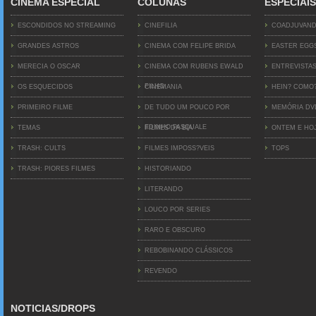
CINEMA ESPECIAL
COLUNAS
ESPECIAIS
ESCONDIDOS NO STREAMING
CINEFILIA
COADJUVAN
GRANDES ASTROS
CINEMA COM FELIPE BRIDA
EASTER EGG
MERECIA O OSCAR
CINEMA COM RUBENS EWALD
ENTREVISTA
FILHO
OS ESQUECIDOS
CINEMANIA
HEIN? COMO
PRIMEIRO FILME
DE TUDO UM POUCO POR
MEMÓRIA D
EDINHO PASQUALE
TEMAS
FILMES DA BIA
ONTEM E HO
TRASH: CULTS
FILMES IMPOSS?VEIS
TOPS
TRASH: PIORES FILMES
HISTORIANDO
LITERANDO
LOUCO POR SERIES
RARO E OBSCURO
REBOBINANDO CLÁSSICOS
REVENDO
NOTICIAS/DROPS