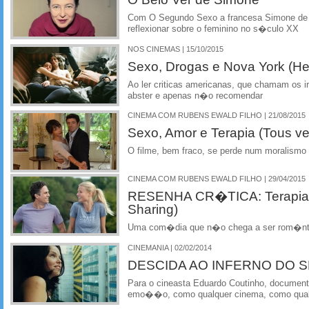
Com O Segundo Sexo a francesa Simone de
reflexionar sobre o feminino no s�culo XX
NOS CINEMAS | 15/10/2015
Sexo, Drogas e Nova York (H
Ao ler criticas americanas, que chamam os 
abster e apenas n�o recomendar
CINEMA COM RUBENS EWALD FILHO | 21/08/2015
Sexo, Amor e Terapia (Tous v
O filme, bem fraco, se perde num moralismo
CINEMA COM RUBENS EWALD FILHO | 29/04/2015
RESENHA CR�TICA: Terapia d
Sharing)
Uma com�dia que n�o chega a ser rom�nt
CINEMANIA | 02/02/2014
DESCIDA AO INFERNO DO S
Para o cineasta Eduardo Coutinho, documen
emo��o, como qualquer cinema, como qual