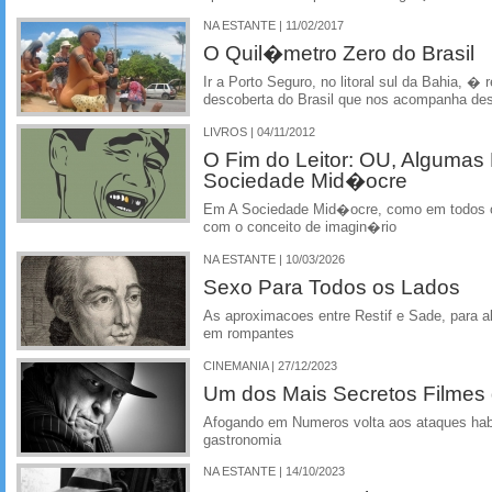
NA ESTANTE | 11/02/2017
O Quil�metro Zero do Brasil
Ir a Porto Seguro, no litoral sul da Bahia, �
descoberta do Brasil que nos acompanha des
LIVROS | 04/11/2012
O Fim do Leitor: OU, Algumas 
Sociedade Mid�ocre
Em A Sociedade Mid�ocre, como em todos os 
com o conceito de imagin�rio
NA ESTANTE | 10/03/2026
Sexo Para Todos os Lados
As aproximacoes entre Restif e Sade, para a
em rompantes
CINEMANIA | 27/12/2023
Um dos Mais Secretos Filmes
Afogando em Numeros volta aos ataques hab
gastronomia
NA ESTANTE | 14/10/2023