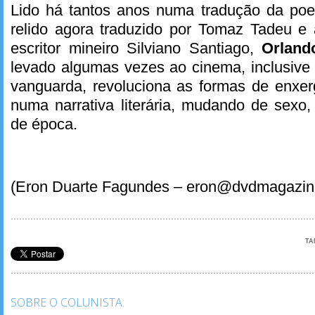
Lido há tantos anos numa tradução da poet
relido agora traduzido por Tomaz Tadeu e
escritor mineiro Silviano Santiago,
Orland
levado algumas vezes ao cinema, inclusive
vanguarda, revoluciona as formas de enx
numa narrativa literária, mudando de sexo
de época.
(Eron Duarte Fagundes – eron@dvdmagazin
TA
SOBRE O COLUNISTA: