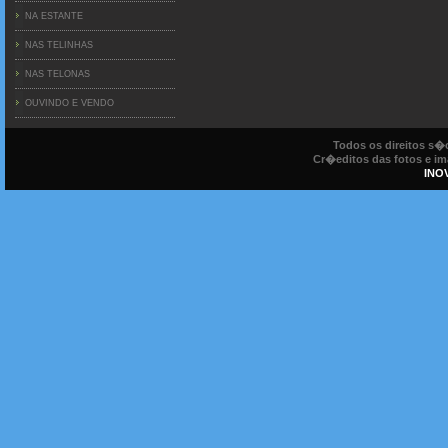
NA ESTANTE
NAS TELINHAS
NAS TELONAS
OUVINDO E VENDO
Todos os direitos s
Cr�editos das fotos e ima
INO