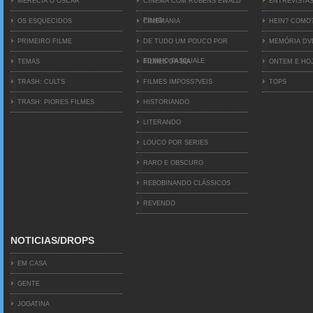
MERECIA O OSCAR
CINEMA COM RUBENS EWALD
ENTREVISTA
FILHO
OS ESQUECIDOS
CINEMANIA
HEIN? COMO
PRIMEIRO FILME
DE TUDO UM POUCO POR
MEMÓRIA D
EDINHO PASQUALE
TEMAS
FILMES DA BIA
ONTEM E HO
TRASH: CULTS
FILMES IMPOSS?VEIS
TOPS
TRASH: PIORES FILMES
HISTORIANDO
LITERANDO
LOUCO POR SERIES
RARO E OBSCURO
REBOBINANDO CLÁSSICOS
REVENDO
NOTICIAS/DROPS
EM CASA
GENTE
JOGATINA