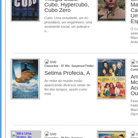
Cubo, Hypercubo,
Ma
Cubo Zero
Ca
Um
Cubo: Uma estudante, um ex-
Es
presidiário, um engenheiro, uma
assistente social, um policial e
O Ca
u...
sinis
Mass
Ardea
DVD
D
Classicline - 97 Min. Suspense/Thriller
Class
Comé
Setima Profecia, A
Ant
Ao redor do mundo estão
Mc
aparecendo diversos sinais do
Ac
fim dos tempos, assim como
Ou
está ...
Flore
Field
MacL
Olymp
DVD
D
Classicline - 86 Min. Aventura
Class