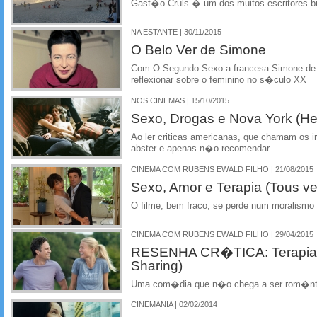
Gast�o Cruls � um dos muitos escritores bra
NA ESTANTE | 30/11/2015
O Belo Ver de Simone
Com O Segundo Sexo a francesa Simone de
reflexionar sobre o feminino no s�culo XX
NOS CINEMAS | 15/10/2015
Sexo, Drogas e Nova York (H
Ao ler criticas americanas, que chamam os 
abster e apenas n�o recomendar
CINEMA COM RUBENS EWALD FILHO | 21/08/2015
Sexo, Amor e Terapia (Tous v
O filme, bem fraco, se perde num moralismo
CINEMA COM RUBENS EWALD FILHO | 29/04/2015
RESENHA CR�TICA: Terapia d
Sharing)
Uma com�dia que n�o chega a ser rom�nt
CINEMANIA | 02/02/2014