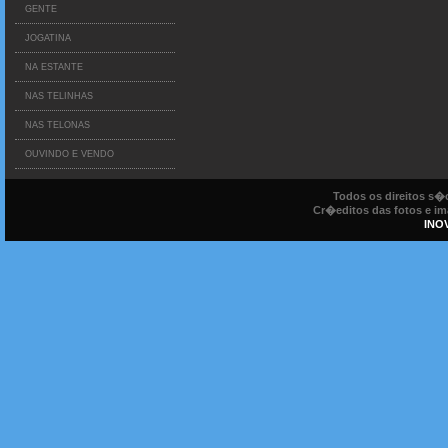
GENTE
JOGATINA
NA ESTANTE
NAS TELINHAS
NAS TELONAS
OUVINDO E VENDO
Todos os direitos s
Cr�editos das fotos e ima
INO