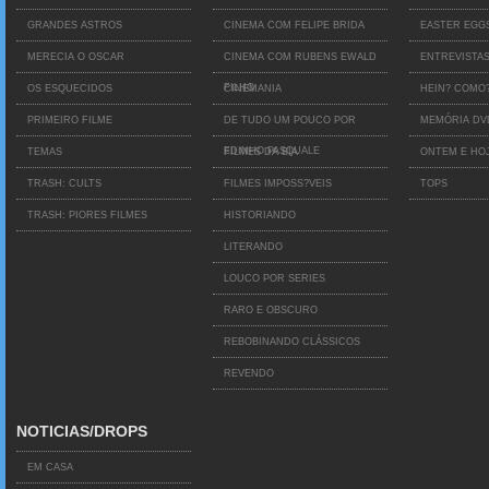
GRANDES ASTROS
CINEMA COM FELIPE BRIDA
EASTER EGG
MERECIA O OSCAR
CINEMA COM RUBENS EWALD
ENTREVISTA
FILHO
OS ESQUECIDOS
CINEMANIA
HEIN? COMO
PRIMEIRO FILME
DE TUDO UM POUCO POR
MEMÓRIA D
EDINHO PASQUALE
TEMAS
FILMES DA BIA
ONTEM E HO
TRASH: CULTS
FILMES IMPOSS?VEIS
TOPS
TRASH: PIORES FILMES
HISTORIANDO
LITERANDO
LOUCO POR SERIES
RARO E OBSCURO
REBOBINANDO CLÁSSICOS
REVENDO
NOTICIAS/DROPS
EM CASA