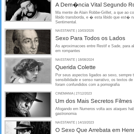
A Dem�ncia Vital Segundo Ro
Ma mente de Alain Robbe-Grillet, a que ao co
libido transborda, e � esta libido que est
Sentimental.
NA ESTANTE | 10/03/2026
Sexo Para Todos os Lados
As aproximacoes entre Restif e Sade, para a
em rompantes
NA ESTANTE | 18/08/2024
Querida Colette
Por seus aspectos ligados ao sexo, sempre 
sensibilidade e senso narrativo, os textos de C
foram confundidos com a pornografia
CINEMANIA | 27/12/2023
Um dos Mais Secretos Filmes
Afogando em Numeros volta aos ataques hab
gastronomia
NA ESTANTE | 14/10/2023
O Sexo Que Arrebata em Henry