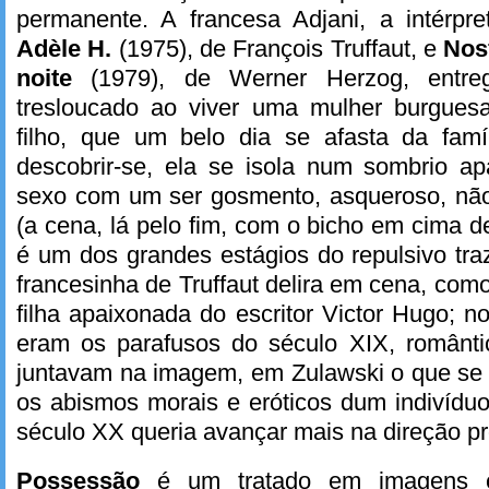
permanente. A francesa Adjani, a intérpr
Adèle H.
(1975), de François Truffaut, e
Nos
noite
(1979), de Werner Herzog, ent
tresloucado ao viver uma mulher burgue
filho, que um belo dia se afasta da fam
descobrir-se, ela se isola num sombrio ap
sexo com um ser gosmento, asqueroso, nã
(a cena, lá pelo fim, com o bicho em cima d
é um dos grandes estágios do repulsivo tra
francesinha de Truffaut delira em cena, como 
filha apaixonada do escritor Victor Hugo; n
eram os parafusos do século XIX, romântic
juntavam na imagem, em Zulawski o que se 
os abismos morais e eróticos dum indivídu
século XX queria avançar mais na direção pr
Possessão
é um tratado em imagens 