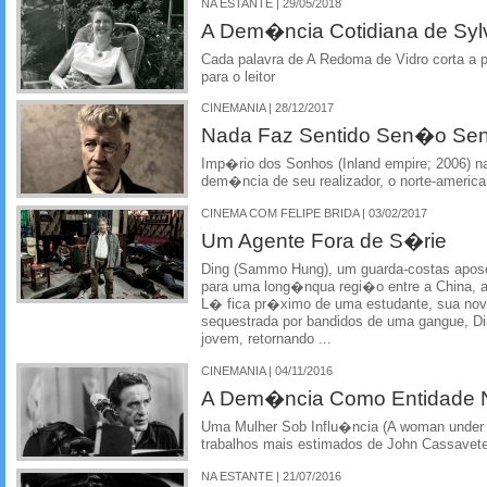
NA ESTANTE | 29/05/2018
A Dem�ncia Cotidiana de Sylv
Cada palavra de A Redoma de Vidro corta a 
para o leitor
CINEMANIA | 28/12/2017
Nada Faz Sentido Sen�o Sent
Imp�rio dos Sonhos (Inland empire; 2006) na
dem�ncia de seu realizador, o norte-americ
CINEMA COM FELIPE BRIDA | 03/02/2017
Um Agente Fora de S�rie
Ding (Sammo Hung), um guarda-costas apo
para uma long�nqua regi�o entre a China, 
L� fica pr�ximo de uma estudante, sua nov
sequestrada por bandidos de uma gangue, Di
jovem, retornando ...
CINEMANIA | 04/11/2016
A Dem�ncia Como Entidade N
Uma Mulher Sob Influ�ncia (A woman under 
trabalhos mais estimados de John Cassavet
NA ESTANTE | 21/07/2016