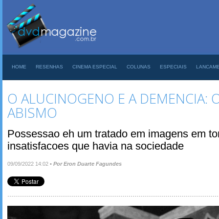
HOME
RESENHAS
CINEMA ESPECIAL
COLUNAS
ESPECIAIS
LANCAM
O ALUCINOGENO E A DEMENCIA: 
ABISMO
Possessao eh um tratado em imagens em tor
insatisfacoes que havia na sociedade
09/09/2022 14:02
•
Por Eron Duarte Fagundes