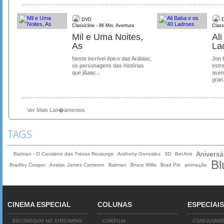
DVD
D
Classicline - 86 Min. Aventura
Class
Mil e Uma Noites,
Al
As
La
Neste incrível épico das Arábias,
Jon 
os personagens das histórias
estre
que j&aac...
aven
gran.
Ver Mais Lan�amentos
TAGS
Aniversá
Batman - O Cavaleiro das Trevas Ressurge
Anthony Gonzalez
3D
Bel Ami
Bl
Bradley Cooper
Avatar, James Cameron
Batman
Bruce Willis
Brad Pitt
animação
CINEMA ESPECIAL
COLUNAS
ESPECIAIS
ESCONDIDOS NO STREAMING
CINEFILIA
COADJUVAN