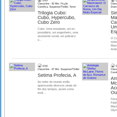
DVD
D
Classicline - 92 Min. Ficção
Class
Cientifica, Suspense/Thriller, Terror
Dram
Trilogia Cubo:
Si
Cubo, Hypercubo,
Ma
Cubo Zero
Ca
Um
Cubo: Uma estudante, um ex-
Es
presidiário, um engenheiro, uma
assistente social, um policial e
O Ca
u...
sinis
Mass
Ardea
DVD
D
Classicline - 97 Min. Suspense/Thriller
Class
Comé
Setima Profecia, A
Ant
Ao redor do mundo estão
Mc
aparecendo diversos sinais do
Ac
fim dos tempos, assim como
Ou
está ...
Flore
Field
MacL
Olymp