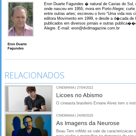
Eron Duarte Fagundes � natural de Caxias do Sul, 
onde nasceu em 1955; mora em Porto Alegre; curte m
entre outras artes; escreveu o livro “Uma vida nos 
editora Movimento em 1999, e desde a d�cada de 
publicados em diversos jornais e outras publica�
Alegre. E-mail: eron@dvdmagazine.com.br
Eron Duarte
Fagundes
RELACIONADOS
CINEMANIA | 27/04/2022
Licoes no Abismo
O cineasta brasileiro Ernane Alves tem o insti
CINEMANIA | 24/08/2025
As Imagens da Neurose
Beau Tem mMdo se vale da caracterizacao e
para ajudar a mergulhar na demencia de seu 