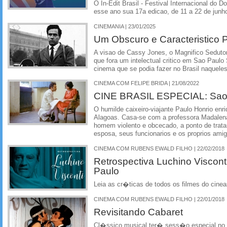
O In-Edit Brasil - Festival Internacional do
esse ano sua 17a edicao, de 11 a 22 de jun
CINEMANIA | 23/01/2025
Um Obscuro e Caracteristico 
A visao de Cassy Jones, o Magnifico Sedutor
que fora um intelectual critico em Sao Paul
cinema que se podia fazer no Brasil naquel
CINEMA COM FELIPE BRIDA | 21/08/2022
CINE BRASIL ESPECIAL: Sao
O humilde caixeiro-viajante Paulo Honrio enr
Alagoas. Casa-se com a professora Madalen
homem violento e obcecado, a ponto de trata
esposa, seus funcionarios e os proprios ami
CINEMA COM RUBENS EWALD FILHO | 22/02/2018
Retrospectiva Luchino Viscon
Paulo
Leia as cr�ticas de todos os filmes do cine
CINEMA COM RUBENS EWALD FILHO | 22/01/2018
Revisitando Cabaret
Cl�ssico musical ter� sess�o especial no