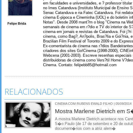
em faculdades e universidades, e ? professor titul
no Imes Catanduva (Instituto Municipal de Ensino S
Senac Catanduva e na Fatec Catanduva. Foi redator
cinema E-pipoca e Cineminha (UOL) e do boletim in
Notas". Desde 2008 mant?m o blog "Cinema na Web
Felipe Brida
semanais de cinema em r?dio e TV do interior de S
cinema em jornais e revistas de Catanduva. Foi j?ri
cinema, como Bag?, An?polis, Bras?lia e Goi?nia, e 
Brazilian Film Festival of Toronto 2009 e do Express
Ex-comentarista de cinema nas r?dios Bandeirantes
criadores dos sites Go!Cinema (1998-2000), CINEin
Webcena (2001-2003). Escreve resenhas especiais p
distribuidoras de cinema como Vers?til Home V?deo
Cinema. Contato: felipebb85@hotmail.com
RELACIONADOS
CINEMA COM RUBENS EWALD FILHO | 05/09/2014
Mostra Marlene Dietrich em 
A mostra Marlene Dietrich acontece nos Centr
S�o Paulo (de 17 de setembro e 20 de outubr
document�rios com a atriz alem�