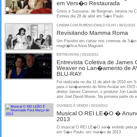
em Vers�o Restaurada
Gritos e Sussuros, de Bergman, retorna no
Estreia dia 28 de abril em S�o Paulo.
CINEMA COM RUBENS EWALD FILHO | 06/11/2015
Revisitando Mamma Roma
Um Pasolini em cartaz nos cinemas de S�o 
magn�fica Anna Magnani
ENTREVISTAS | 03/10/2012
Entrevista Coletiva de James
Weaver no Lan�amento de 
BLU-RAY
Foi realizada no dia 11 de abril de 2010 em 
para o lan�amento do filme Avatar em DVD e
diretor James Cameron, o produtor Jon Landa
ator Joel David Moore. Na primeira parte do e
OUVINDO E VENDO | 02/10/2012
Musical O REI LE�O � Anun
2013
O musical O REI LE�O ser� exibido pela pr
em S�o Paulo, em mar�o de 2013.