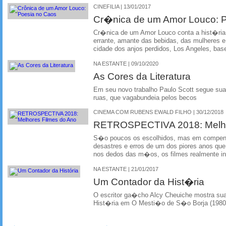
CINEFILIA | 13/01/2017
Cr�nica de um Amor Louco: 
Cr�nica de um Amor Louco conta a hist�ria 
errante, amante das bebidas, das mulheres e 
cidade dos anjos perdidos, Los Angeles, ba
NA ESTANTE | 09/10/2020
As Cores da Literatura
Em seu novo trabalho Paulo Scott segue su
ruas, que vagabundeia pelos becos
CINEMA COM RUBENS EWALD FILHO | 30/12/2018
RETROSPECTIVA 2018: Melho
S�o poucos os escolhidos, mas em comp
desastres e erros de um dos piores anos que
nos dedos das m�os, os filmes realmente in
NA ESTANTE | 21/01/2017
Um Contador da Hist�ria
O escritor ga�cho Alcy Cheuiche mostra sua
Hist�ria em O Mesti�o de S�o Borja (1980