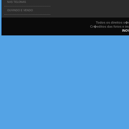
NAS TELONAS
OUVINDO E VENDO
Todos os direitos s
Cr�editos das fotos e ima
INO