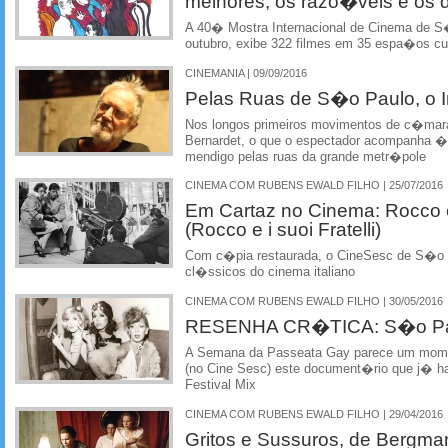
melhores, os razo�veis e os
A 40� Mostra Internacional de Cinema de S�
outubro, exibe 322 filmes em 35 espa�os cult
CINEMANIA | 09/09/2016
Pelas Ruas de S�o Paulo, o I
Nos longos primeiros movimentos de c�mar
Bernardet, o que o espectador acompanha �
mendigo pelas ruas da grande metr�pole
CINEMA COM RUBENS EWALD FILHO | 25/07/2016
Em Cartaz no Cinema: Rocco
(Rocco e i suoi Fratelli)
Com c�pia restaurada, o CineSesc de S�o 
cl�ssicos do cinema italiano
CINEMA COM RUBENS EWALD FILHO | 30/05/2016
RESENHA CR�TICA: S�o Pau
A Semana da Passeata Gay parece um momen
(no Cine Sesc) este document�rio que j� ha
Festival Mix
CINEMA COM RUBENS EWALD FILHO | 29/04/2016
Gritos e Sussuros, de Bergma