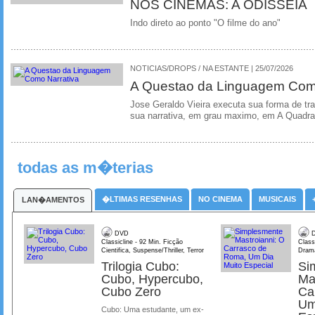
NOS CINEMAS: A ODISSEIA
Indo direto ao ponto "O filme do ano"
NOTICIAS/DROPS / NA ESTANTE | 25/07/2026
A Questao da Linguagem Como
Jose Geraldo Vieira executa sua forma de tr
sua narrativa, em grau maximo, em A Quadra
todas as m�terias
�LTIMAS RESENHAS
NO CINEMA
MUSICAIS
LAN�AMENTOS
DVD
D
Classicline - 92 Min. Ficção
Class
Cientifica, Suspense/Thriller, Terror
Dram
Trilogia Cubo:
Si
Cubo, Hypercubo,
Ma
Cubo Zero
Ca
Um
Cubo: Uma estudante, um ex-