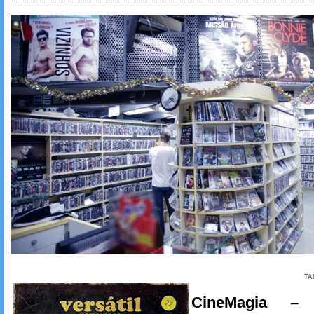
TA
CineMagia –