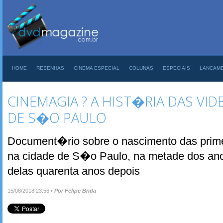
HOME
RESENHAS
CINEMA ESPECIAL
COLUNAS
ESPECIAIS
LANCAM
CINEMAGIA ? A HIST�RIA DAS V
DE S�O PAULO
Document�rio sobre o nascimento das prime
na cidade de S�o Paulo, na metade dos ano
delas quarenta anos depois
15/08/2018 23:56
•
Por Felipe Brida