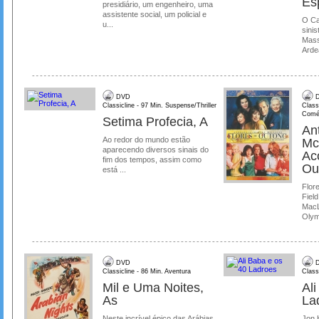
Es
presidiário, um engenheiro, uma
assistente social, um policial e
O Ca
u...
sinis
Mass
Ardea
DVD
D
Classicline - 97 Min. Suspense/Thriller
Class
Comé
Setima Profecia, A
Ant
Ao redor do mundo estão
Mc
aparecendo diversos sinais do
Ac
fim dos tempos, assim como
Ou
está ...
Flore
Field
MacL
Olymp
DVD
D
Classicline - 86 Min. Aventura
Class
Mil e Uma Noites,
Al
As
La
Neste incrível épico das Arábias,
Jon 