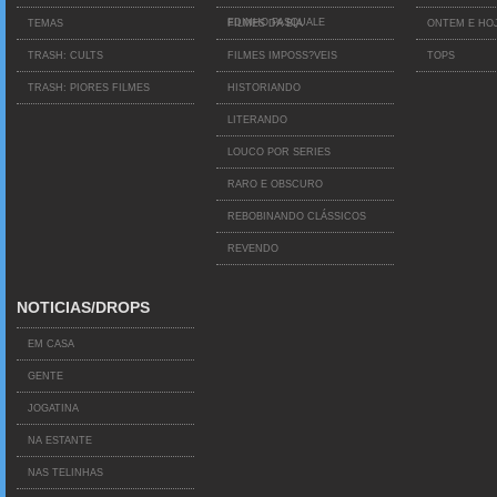
EDINHO PASQUALE
TEMAS
FILMES DA BIA
ONTEM E HO
TRASH: CULTS
FILMES IMPOSS?VEIS
TOPS
TRASH: PIORES FILMES
HISTORIANDO
LITERANDO
LOUCO POR SERIES
RARO E OBSCURO
REBOBINANDO CLÁSSICOS
REVENDO
NOTICIAS/DROPS
EM CASA
GENTE
JOGATINA
NA ESTANTE
NAS TELINHAS