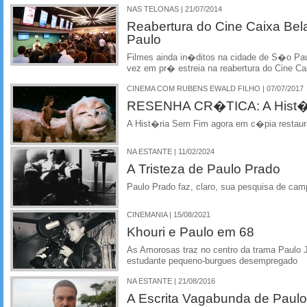
NAS TELONAS | 21/07/2014
Reabertura do Cine Caixa Be
Paulo
Filmes ainda in�ditos na cidade de S�o Pau
vez em pr� estreia na reabertura do Cine Ca
CINEMA COM RUBENS EWALD FILHO | 07/07/2017
RESENHA CR�TICA: A Hist�
A Hist�ria Sem Fim agora em c�pia restau
NA ESTANTE | 11/02/2024
A Tristeza de Paulo Prado
Paulo Prado faz, claro, sua pesquisa de ca
CINEMANIA | 15/08/2021
Khouri e Paulo em 68
As Amorosas traz no centro da trama Paulo 
estudante pequeno-burgues desempregado
NA ESTANTE | 21/08/2016
A Escrita Vagabunda de Paulo