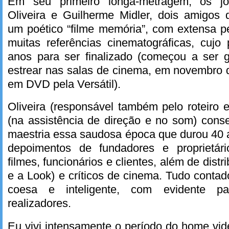
Em seu primeiro longa-metragem, os jo
Oliveira e Guilherme Midler, dois amigos 
um poético “filme memória”, com extensa p
muitas referências cinematográficas, cujo
anos para ser finalizado (começou a ser
estrear nas salas de cinema, em novembro 
em DVD pela Versátil).
Oliveira (responsável também pelo roteiro
(na assistência de direção e no som) cons
maestria essa saudosa época que durou 40 
depoimentos de fundadores e proprietár
filmes, funcionários e clientes, além de dist
e a Look) e críticos de cinema. Tudo contad
coesa e inteligente, com evidente p
realizadores.
Eu vivi intensamente o período do home vi