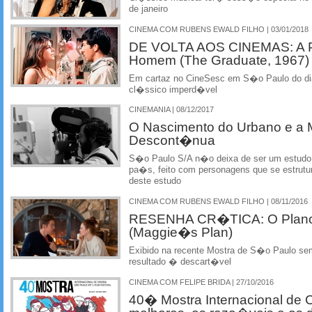
de janeiro
CINEMA COM RUBENS EWALD FILHO | 03/01/2018
DE VOLTA AOS CINEMAS: A Pr
Homem (The Graduate, 1967)
Em cartaz no CineSesc em S�o Paulo do dia
cl�ssico imperd�vel
CINEMANIA | 08/12/2017
O Nascimento do Urbano e a
Descont�nua
S�o Paulo S/A n�o deixa de ser um estudo
pa�s, feito com personagens que se estrutu
deste estudo
CINEMA COM RUBENS EWALD FILHO | 08/11/2016
RESENHA CR�TICA: O Plano
(Maggie�s Plan)
Exibido na recente Mostra de S�o Paulo se
resultado � descart�vel
CINEMA COM FELIPE BRIDA | 27/10/2016
40� Mostra Internacional de 