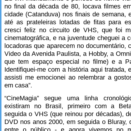
no final da década de 80, locava filmes e
cidade (Catanduva) nos finais de semana, e
até as prateleiras lotadas de fitas para e
cresci feliz no circuito de VHS, que foi 
cinematográfica, e na juventude cheguei a
locadoras que aparecem no documentário,
Video da Avenida Paulista, a Hobby, a Omn
que tem espaço especial no filme) e a P
Identifiquei-me com a história aqui tratada
assisti me emocionei ao relembrar a gost
em casa”.
“CineMagia” segue uma linha cronológ
existiram no Brasil, primeiro com a Be
seguida o VHS (que reinou por décadas), de
DVD nos anos 2000, em seguida o Bluray, q
entre o público - e agora vivemos no 