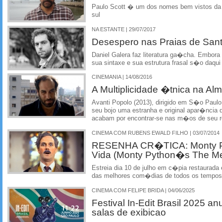
Paulo Scott � um dos nomes bem vistos da atu
sul
NA ESTANTE | 29/07/2017
Desespero nas Praias de Sant
Daniel Galera faz literatura ga�cha. Embor
sua sintaxe e sua estrutura frasal s�o daqui
CINEMANIA | 14/08/2016
A Multiplicidade �tnica na Al
Avanti Popolo (2013), dirigido em S�o Paul
seu bojo uma estranha e original apar�ncia 
acabam por encontrar-se nas m�os de seu r
CINEMA COM RUBENS EWALD FILHO | 03/07/2014
RESENHA CR�TICA: Monty Py
Vida (Monty Python�s The Mea
Estreia dia 10 de julho em c�pia restaura
das melhores com�dias de todos os tempos
CINEMA COM FELIPE BRIDA | 04/06/2025
Festival In-Edit Brasil 2025 
salas de exibicao