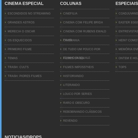
CINEMA ESPECIAL
COLUNAS
ESPECIAIS
ESCONDIDOS NO STREAMING
CINEFILIA
COADJUVAN
GRANDES ASTROS
CINEMA COM FELIPE BRIDA
EASTER EGG
MERECIA O OSCAR
CINEMA COM RUBENS EWALD
ENTREVISTA
FILHO
OS ESQUECIDOS
CINEMANIA
HEIN? COMO
PRIMEIRO FILME
DE TUDO UM POUCO POR
MEMÓRIA D
EDINHO PASQUALE
TEMAS
FILMES DA BIA
ONTEM E HO
TRASH: CULTS
FILMES IMPOSS?VEIS
TOPS
TRASH: PIORES FILMES
HISTORIANDO
LITERANDO
LOUCO POR SERIES
RARO E OBSCURO
REBOBINANDO CLÁSSICOS
REVENDO
NOTICIAS/DROPS