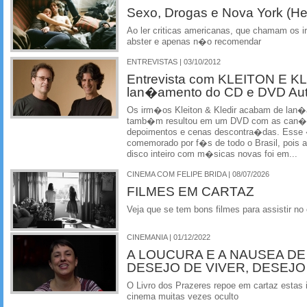
Sexo, Drogas e Nova York (H
Ao ler criticas americanas, que chamam os 
abster e apenas n�o recomendar
ENTREVISTAS | 03/10/2012
Entrevista com KLEITON E K
lan�amento do CD e DVD Auto
Os irm�os Kleiton & Kledir acabam de lan
tamb�m resultou em um DVD com as can�
depoimentos e cenas descontra�das. Esse 
comemorado por f�s de todo o Brasil, pois
disco inteiro com m�sicas novas foi em...
CINEMA COM FELIPE BRIDA | 08/07/2026
FILMES EM CARTAZ
Veja que se tem bons filmes para assistir n
CINEMANIA | 01/12/2022
A LOUCURA E A NAUSEA DE
DESEJO DE VIVER, DESEJ
O Livro dos Prazeres repoe em cartaz estas
cinema muitas vezes oculto