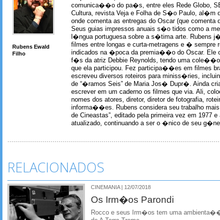
comunica��o do pa�s, entre eles Rede Globo, S
Cultura, revista Veja e Folha de S�o Paulo, al�m 
onde comenta as entregas do Oscar (que comenta 
Seus guias impressos anuais s�o tidos como a me
l�ngua portuguesa sobre a s�tima arte. Rubens j� 
filmes entre longas e curta-metragens e � sempre re
Rubens Ewald
indicados na �poca da premia��o do Oscar. Ele c
Filho
f�s da atriz Debbie Reynolds, tendo uma cole��o 
que ela participou. Fez participa��es em filmes br
escreveu diversos roteiros para miniss�ries, incl
de “�ramos Seis” de Maria Jos� Dupr�. Ainda c
escrever em um caderno os filmes que via. Ali, col
nomes dos atores, diretor, diretor de fotografia, rotei
informa��es. Rubens considera seu trabalho mais 
de Cineastas”, editado pela primeira vez em 1977 e 
atualizado, continuando a ser o �nico de seu g�ner
RELACIONADOS
CINEMANIA | 12/07/2018
Os Irm�os Parondi
Rocco e seus Irm�os tem uma ambienta��o 