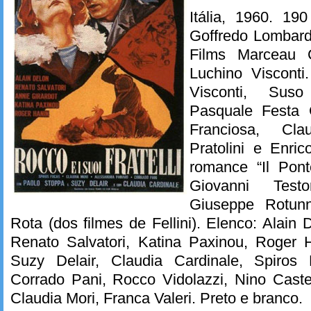
Itália, 1960. 19
Goffredo Lombard
Films Marceau C
Luchino Visconti
Visconti, Sus
Pasquale Festa 
Franciosa, Cl
Pratolini e Enric
romance “Il Pont
Giovanni Testo
Giuseppe Rotun
Rota (dos filmes de Fellini). Elenco: Alain 
Renato Salvatori, Katina Paxinou, Roger 
Suzy Delair, Claudia Cardinale, Spiros 
Corrado Pani, Rocco Vidolazzi, Nino Caste
Claudia Mori, Franca Valeri. Preto e branco.