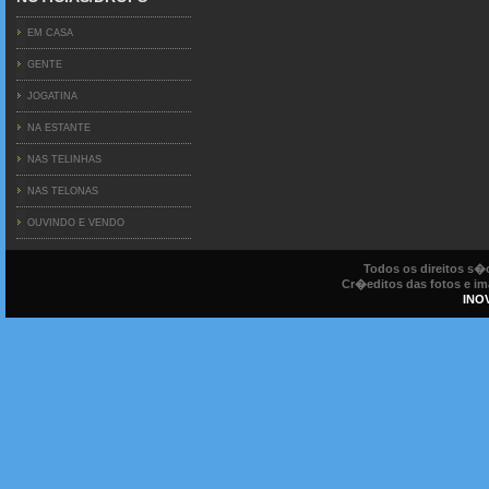
EM CASA
GENTE
JOGATINA
NA ESTANTE
NAS TELINHAS
NAS TELONAS
OUVINDO E VENDO
Todos os direitos s
Cr�editos das fotos e ima
INO