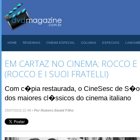
HOME
RESENHAS
CINEMA ESPECIAL
COLUNAS
ESPECIAIS
LANCAM
EM CARTAZ NO CINEMA: ROCCO E
(ROCCO E I SUOI FRATELLI)
Com c�pia restaurada, o CineSesc de S�o
dos maiores cl�ssicos do cinema italiano
25/07/2016 22:48
•
Por Rubens Ewald Filho