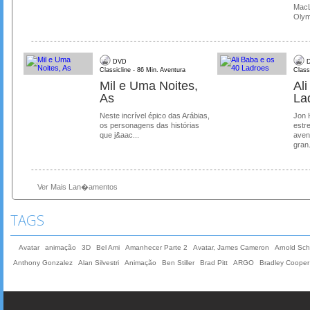
MacL
Olymp
DVD
D
Classicline - 86 Min. Aventura
Class
Mil e Uma Noites,
Al
As
La
Neste incrível épico das Arábias,
Jon 
os personagens das histórias
estre
que j&aac...
aven
gran.
Ver Mais Lan�amentos
TAGS
Avatar
animação
3D
Bel Ami
Amanhecer Parte 2
Avatar, James Cameron
Arnold Sc
Anthony Gonzalez
Alan Silvestri
Animação
Ben Stiller
Brad Pitt
ARGO
Bradley Cooper