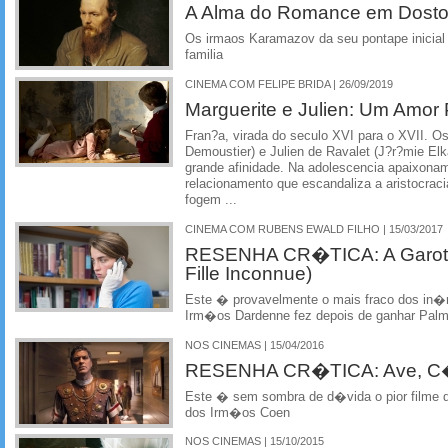
A Alma do Romance em Dosto
Os irmaos Karamazov da seu pontape inicial
familia
CINEMA COM FELIPE BRIDA | 26/09/2019
Marguerite e Julien: Um Amor 
Fran?a, virada do seculo XVI para o XVII. O
Demoustier) e Julien de Ravalet (J?r?mie E
grande afinidade. Na adolescencia apaixona
relacionamento que escandaliza a aristocrac
fogem ...
CINEMA COM RUBENS EWALD FILHO | 15/03/2017
RESENHA CR�TICA: A Garota
Fille Inconnue)
Este � provavelmente o mais fraco dos in�m
Irm�os Dardenne fez depois de ganhar Pal
NOS CINEMAS | 15/04/2016
RESENHA CR�TICA: Ave, C�sa
Este � sem sombra de d�vida o pior filme d
dos Irm�os Coen
NOS CINEMAS | 15/10/2015