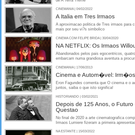
de A Terra Treme
CINEMANIA | 04/02/2022
A Italia em Tres Irmaos
A aproximacao politica de Tres irmaos para c
mais por seu vi?s simbolico
CINEMA COM FELIPE BRIDA | 30/04/2020
NA NETFLIX: Os Irmaos Willo
Abandonados pelos pais egocentricos, quatro
embarcam numa grandiosa aventura a procura
CINEMANIA | 17/06/2013
Cinema e Autom�vel: Irm�o
Eron Fagundes comenta que O cinema e o 
juntos, saiba o que isto significa!
HISTORIANDO | 03/02/2021
Depois de 125 Anos, o Futur
Questao
No final de 2020 a arte cinematografica com
Irmaos Lumiere fizeram a primeira apresenta
NA ESTANTE | 15/03/2022