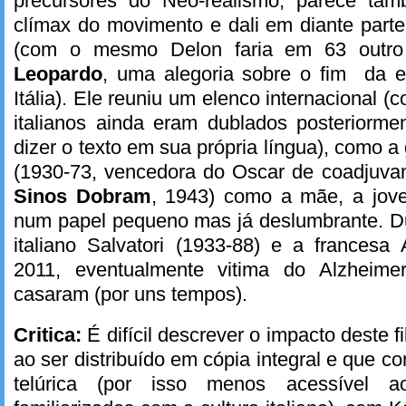
precursores do Neo-realismo, parece ta
clímax do movimento e dali em diante part
(com o mesmo Delon faria em 63 outro
Leopardo
, uma alegoria sobre o fim da er
Itália). Ele reuniu um elenco internacional 
italianos ainda eram dublados posteriorm
dizer o texto em sua própria língua), como 
(1930-73, vencedora do Oscar de coadjuva
Sinos Dobram
, 1943) como a mãe, a jov
num papel pequeno mas já deslumbrante. Du
italiano Salvatori (1933-88) e a francesa
2011, eventualmente vitima do Alzheim
casaram (por uns tempos).
Critica:
É difícil descrever o impacto deste 
ao ser distribuído em cópia integral e que co
telúrica (por isso menos acessível 