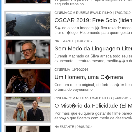
segundo trabalho
CINEMA COM RUBENS EWALD FILHO | 17/02/2019
OSCAR 2019: Free Solo (Iide
S� de olhar a imagem j� fica roxo de med
tirar o f�lego. Recomendo para quem gosta d
NA ESTANTE | 16/03/2017
Sem Medo da Linguagem Lite
Juremir Machado da Silva arrisca todo seu
exuberante, literatura mesmo, medita��o d
CINEFILIA | 19/10/2016
Um Homem, uma C�mera
Com um roteiro original, de forte car�ter fre
o tema do voyeurismo
CINEMA COM RUBENS EWALD FILHO | 24/06/2015
O Mist�rio da Felicidade (El Mi
Por mais que eu queira gostar do filme pare
esbo�o que ficaram com medo de desenvol
NA ESTANTE | 06/06/2014