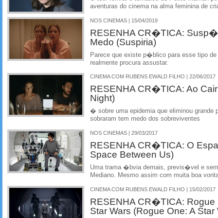
aventuras do cinema na alma feminina de cr
NOS CINEMAS | 15/04/2019
RESENHA CR�TICA: Susp�ri
Medo (Suspiria)
Parece que existe p�blico para esse tipo d
realmente procura assustar.
CINEMA COM RUBENS EWALD FILHO | 22/06/2017
RESENHA CR�TICA: Ao Cair da
Night)
� sobre uma epidemia que eliminou grande 
sobraram tem medo dos sobreviventes
NOS CINEMAS | 29/03/2017
RESENHA CR�TICA: O Espa�
Space Between Us)
Uma trama �bvia demais, previs�vel e sem
Mediano. Mesmo assim com muita boa vont
CINEMA COM RUBENS EWALD FILHO | 15/02/2017
RESENHA CR�TICA: Rogue O
Star Wars (Rogue One: A Star 