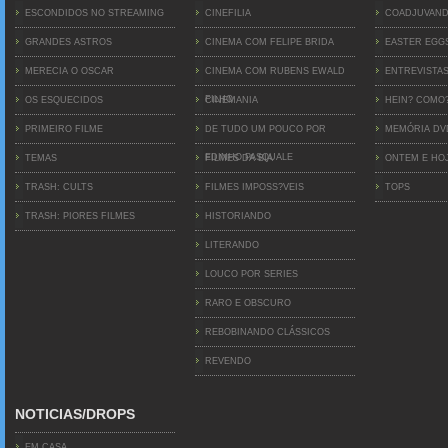
ESCONDIDOS NO STREAMING
CINEFILIA
COADJUVAN
GRANDES ASTROS
CINEMA COM FELIPE BRIDA
EASTER EGG
MERECIA O OSCAR
CINEMA COM RUBENS EWALD
ENTREVISTA
FILHO
OS ESQUECIDOS
CINEMANIA
HEIN? COMO
PRIMEIRO FILME
DE TUDO UM POUCO POR
MEMÓRIA D
EDINHO PASQUALE
TEMAS
FILMES DA BIA
ONTEM E HO
TRASH: CULTS
FILMES IMPOSS?VEIS
TOPS
TRASH: PIORES FILMES
HISTORIANDO
LITERANDO
LOUCO POR SERIES
RARO E OBSCURO
REBOBINANDO CLÁSSICOS
REVENDO
NOTICIAS/DROPS
EM CASA