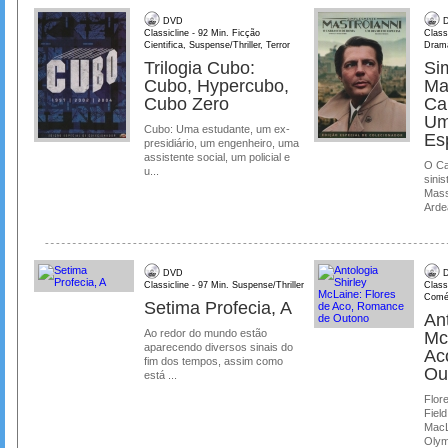
DVD
D
Classicline - 92 Min. Ficção
Class
Cientifica, Suspense/Thriller, Terror
Dram
Trilogia Cubo:
Si
Cubo, Hypercubo,
Ma
Cubo Zero
Ca
Um
Cubo: Uma estudante, um ex-
Es
presidiário, um engenheiro, uma
assistente social, um policial e
O Ca
u...
sinis
Mass
Ardea
DVD
D
Classicline - 97 Min. Suspense/Thriller
Class
Comé
Setima Profecia, A
Ant
Ao redor do mundo estão
Mc
aparecendo diversos sinais do
Ac
fim dos tempos, assim como
Ou
está ...
Flore
Field
MacL
Olymp