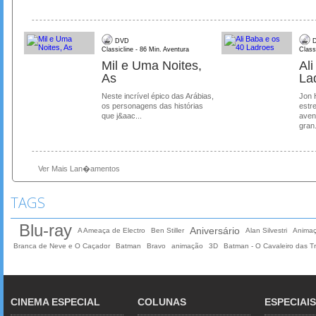
DVD
D
Classicline - 86 Min. Aventura
Class
Mil e Uma Noites,
Al
As
La
Neste incrível épico das Arábias,
Jon 
os personagens das histórias
estre
que j&aac...
aven
gran.
Ver Mais Lan�amentos
TAGS
Blu-ray
Aniversário
A Ameaça de Electro
Ben Stiller
Alan Silvestri
Anima
Branca de Neve e O Caçador
Batman
Bravo
animação
3D
Batman - O Cavaleiro das T
CINEMA ESPECIAL
COLUNAS
ESPECIAIS