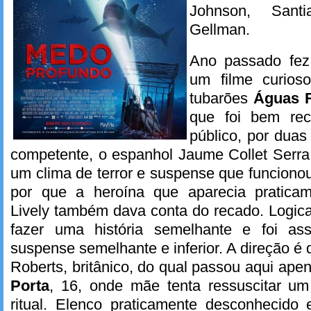
Johnson, Sant
Gellman.
Ano passado fez
um filme curios
tubarões
Águas 
que foi bem rece
público, por duas
competente, o espanhol Jaume Collet Serra
um clima de terror e suspense que funcion
por que a heroína que aparecia praticam
Lively também dava conta do recado. Logic
fazer uma história semelhante e foi as
suspense semelhante e inferior. A direção é
Roberts, britânico, do qual passou aqui ape
Porta
, 16, onde mãe tenta ressuscitar u
ritual. Elenco praticamente desconhecido 