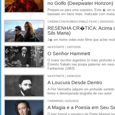
no Golfo (Deepwater Horizon)
Prepare-se para uma surpresa. Este � um e
baseado em fatos reais, realizado com muit
CINEMA COM RUBENS EWALD FILHO | 20/04/2015
RESENHA CR�TICA: Acima da
Sils Maria)
J� em home video este filme que achei muit
NA ESTANTE | 19/07/2026
O Senhor Hammett
O maior escritor argentino (o mais profundo e
Ernesto Sabato nao poupa palavras em seus 
Fantasmas (1963)
NA ESTANTE | 24/08/2025
A Loucura Desde Dentro
A Flor Vermelha adquire um profundo sentid
breve e desesperada biografia de seu autor
CINEMANIA | 01/01/2022
A Magia e a Poesia em Seu Se
O teor formal e tematico de Petite Maman po