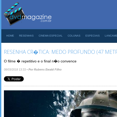
HOME
RESENHAS
CINEMA ESPECIAL
COLUNAS
ESPECIAIS
LANCAM
RESENHA CR�TICA: MEDO PROFUNDO (47 MET
O filme � repetitivo e o final n�o convence
08/03/2018 13:33
•
Por Rubens Ewald Filho