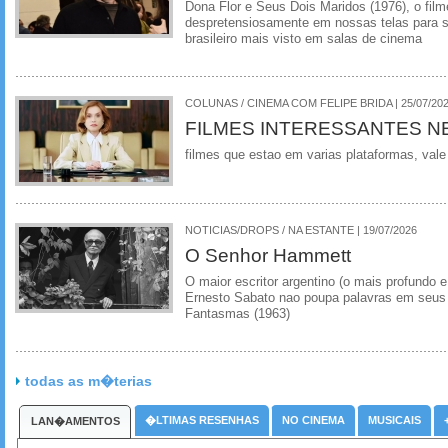
Dona Flor e Seus Dois Maridos (1976), o film
despretensiosamente em nossas telas para se
brasileiro mais visto em salas de cinema
COLUNAS / CINEMA COM FELIPE BRIDA | 25/07/20
FILMES INTERESSANTES N
filmes que estao em varias plataformas, vale
NOTICIAS/DROPS / NA ESTANTE | 19/07/2026
O Senhor Hammett
O maior escritor argentino (o mais profundo e
Ernesto Sabato nao poupa palavras em seus 
Fantasmas (1963)
todas as m�terias
�LTIMAS RESENHAS
NO CINEMA
MUSICAIS
LAN�AMENTOS