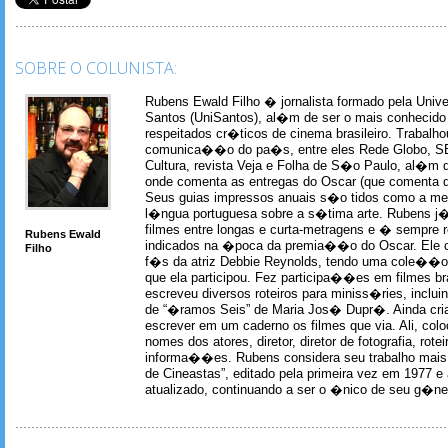
SOBRE O COLUNISTA:
Rubens Ewald Filho � jornalista formado pela Univ
Santos (UniSantos), al�m de ser o mais conhecido
respeitados cr�ticos de cinema brasileiro. Trabal
comunica��o do pa�s, entre eles Rede Globo, S
Cultura, revista Veja e Folha de S�o Paulo, al�m 
onde comenta as entregas do Oscar (que comenta 
Seus guias impressos anuais s�o tidos como a me
l�ngua portuguesa sobre a s�tima arte. Rubens j� 
filmes entre longas e curta-metragens e � sempre re
Rubens Ewald
indicados na �poca da premia��o do Oscar. Ele c
Filho
f�s da atriz Debbie Reynolds, tendo uma cole��o 
que ela participou. Fez participa��es em filmes br
escreveu diversos roteiros para miniss�ries, incl
de “�ramos Seis” de Maria Jos� Dupr�. Ainda c
escrever em um caderno os filmes que via. Ali, col
nomes dos atores, diretor, diretor de fotografia, rotei
informa��es. Rubens considera seu trabalho mais 
de Cineastas”, editado pela primeira vez em 1977 e 
atualizado, continuando a ser o �nico de seu g�ner