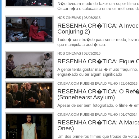
N�o tiveram medo de fazer um super filme 
Oscar n�o o colocasse entre os melhores d
NOS CINEMAS | 08/06/2016
RESENHA CR�TICA: A Invoc
Conjuring 2)
Tudo � constru�do para sentir medo, levar s
que manipula a audi�ncia.
NOS CINEMAS | 02/03/2016
RESENHA CR�TICA: Fique Co
A gente tenta gostar mas � muito fraquinho
engra�ado ou ter algum significado
CINEMA COM RUBENS EWALD FILHO | 22/04/2015
RESENHA CR�TICA: O Ref�
(Stonehearst Asylum)
Apesar de ser bem fotografado, o filme � 
CINEMA COM RUBENS EWALD FILHO | 01/07/2014
RESENHA CR�TICA: A Marca 
Ones)
Um dos primeiros filmes que trouxe de volta