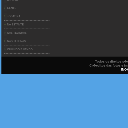
GENTE
JOGATINA
NA ESTANTE
NAS TELINHAS
NAS TELONAS
OUVINDO E VENDO
Todos os direitos s
Cr�editos das fotos e ima
INO