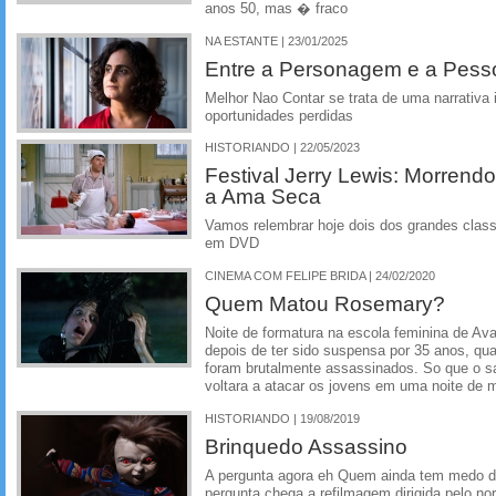
anos 50, mas � fraco
NA ESTANTE | 23/01/2025
Entre a Personagem e a Pessoa
Melhor Nao Contar se trata de uma narrativa
oportunidades perdidas
HISTORIANDO | 22/05/2023
Festival Jerry Lewis: Morren
a Ama Seca
Vamos relembrar hoje dois dos grandes class
em DVD
CINEMA COM FELIPE BRIDA | 24/02/2020
Quem Matou Rosemary?
Noite de formatura na escola feminina de Ava
depois de ter sido suspensa por 35 anos, q
foram brutalmente assassinados. So que o sa
voltara a atacar os jovens em uma noite de m
HISTORIANDO | 19/08/2019
Brinquedo Assassino
A pergunta agora eh Quem ainda tem medo d
pergunta chega a refilmagem dirigida pelo n