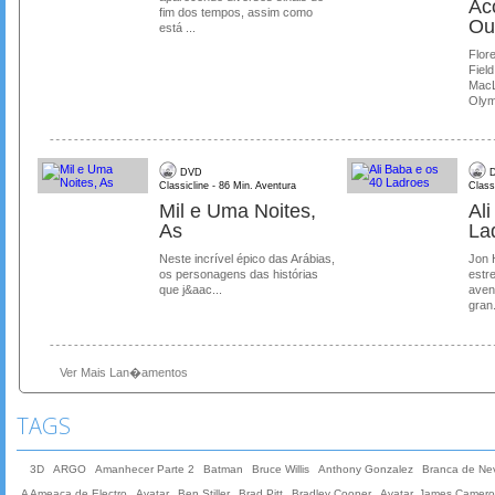
Ac
fim dos tempos, assim como
Ou
está ...
Flore
Field
MacL
Olymp
DVD
D
Classicline - 86 Min. Aventura
Class
Mil e Uma Noites,
Al
As
La
Neste incrível épico das Arábias,
Jon 
os personagens das histórias
estre
que j&aac...
aven
gran.
Ver Mais Lan�amentos
TAGS
3D
ARGO
Amanhecer Parte 2
Batman
Bruce Willis
Anthony Gonzalez
Branca de Ne
A Ameaça de Electro
Avatar
Ben Stiller
Brad Pitt
Bradley Cooper
Avatar, James Camer