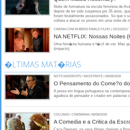
Noite de formatura na escola feminina de Ava
depois de ter sido suspensa por 35 anos, q
foram brutalmente assassinados. So que o sa
voltara a atacar os jovens em uma noite de m
CINEMA COM RUBENS EWALD FILHO | 03/10/2017
NA NETFLIX: Nossas Noites (O
Uma hist�ria humana e f�cil de ver. Mas qu
(impacto)
�LTIMAS MAT�RIAS
NOTICIAS/DROPS / NA ESTANTE | 08/08/2026
O Pensamento do Come?o do
A prosa em lingua portuguesa na contempora
agudeza de pensador e criador em palavras 
COLUNAS / CINEMANIA | 08/08/2026
A Comedia e a Critica da Escra
Caca Diegues: os seus filmes cheiram a Bra