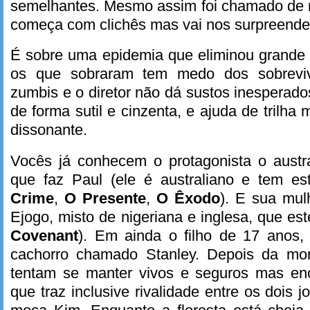
semelhantes. Mesmo assim foi chamado de r
começa com clichês mas vai nos surpreende
É sobre uma epidemia que eliminou grande 
os que sobraram tem medo dos sobrevi
zumbis e o diretor não dá sustos inesperado
de forma sutil e cinzenta, e ajuda de trilh
dissonante.
Vocês já conhecem o protagonista o austra
que faz Paul (ele é australiano e tem 
Crime
,
O Presente
,
O Êxodo
). E sua mu
Ejogo, misto de nigeriana e inglesa, que e
Covenant
). Em ainda o filho de 17 anos, 
cachorro chamado Stanley. Depois da mor
tentam se manter vivos e seguros mas enc
que traz inclusive rivalidade entre os dois