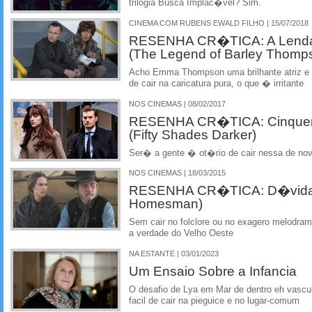
trilogia Busca Implac�vel? Sim.
CINEMA COM RUBENS EWALD FILHO | 15/07/2018
RESENHA CR�TICA: A Lenda
(The Legend of Barley Thomp
Acho Emma Thompson uma brilhante atriz e 
de cair na caricatura pura, o que � irritante
NOS CINEMAS | 08/02/2017
RESENHA CR�TICA: Cinquent
(Fifty Shades Darker)
Ser� a gente � ot�rio de cair nessa de no
NOS CINEMAS | 18/03/2015
RESENHA CR�TICA: D�vida 
Homesman)
Sem cair no folclore ou no exagero melodra
a verdade do Velho Oeste
NA ESTANTE | 03/01/2023
Um Ensaio Sobre a Infancia
O desafio de Lya em Mar de dentro eh vasculh
facil de cair na pieguice e no lugar-comum