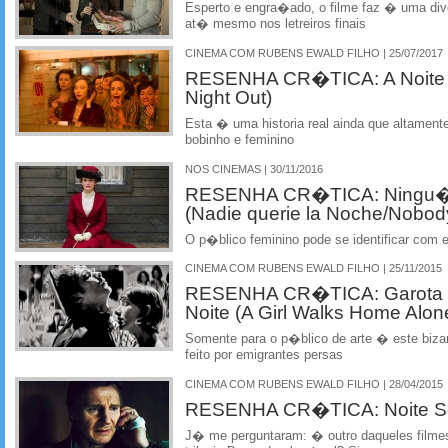
Esperto e engra�ado, o filme faz � uma di
at� mesmo nos letreiros finais
CINEMA COM RUBENS EWALD FILHO | 25/07/2017
RESENHA CR�TICA: A Noite d
Night Out)
Esta � uma historia real ainda que altamen
bobinho e feminino
NOS CINEMAS | 30/11/2016
RESENHA CR�TICA: Ningu�m
(Nadie querie la Noche/Nobod
O p�blico feminino pode se identificar com e
CINEMA COM RUBENS EWALD FILHO | 25/11/2015
RESENHA CR�TICA: Garota S
Noite (A Girl Walks Home Alone
Somente para o p�blico de arte � este biza
feito por emigrantes persas
CINEMA COM RUBENS EWALD FILHO | 28/04/2015
RESENHA CR�TICA: Noite Sem
J� me perguntaram: � outro daqueles filmes