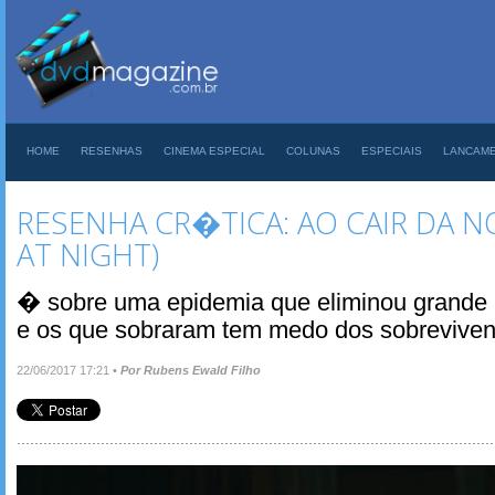
HOME
RESENHAS
CINEMA ESPECIAL
COLUNAS
ESPECIAIS
LANCAM
RESENHA CR�TICA: AO CAIR DA NO
AT NIGHT)
� sobre uma epidemia que eliminou grande
e os que sobraram tem medo dos sobreviven
22/06/2017 17:21
•
Por Rubens Ewald Filho