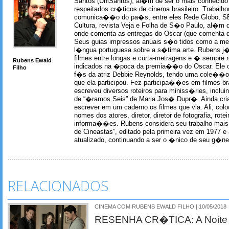
Santos (UniSantos), al�m de ser o mais conhecido
respeitados cr�ticos de cinema brasileiro. Trabal
comunica��o do pa�s, entre eles Rede Globo, S
Cultura, revista Veja e Folha de S�o Paulo, al�m 
onde comenta as entregas do Oscar (que comenta 
Seus guias impressos anuais s�o tidos como a me
l�ngua portuguesa sobre a s�tima arte. Rubens j� 
filmes entre longas e curta-metragens e � sempre re
Rubens Ewald
indicados na �poca da premia��o do Oscar. Ele c
Filho
f�s da atriz Debbie Reynolds, tendo uma cole��o 
que ela participou. Fez participa��es em filmes br
escreveu diversos roteiros para miniss�ries, incl
de “�ramos Seis” de Maria Jos� Dupr�. Ainda c
escrever em um caderno os filmes que via. Ali, col
nomes dos atores, diretor, diretor de fotografia, rotei
informa��es. Rubens considera seu trabalho mais 
de Cineastas”, editado pela primeira vez em 1977 e 
atualizado, continuando a ser o �nico de seu g�ner
RELACIONADOS
CINEMA COM RUBENS EWALD FILHO | 10/05/2018
RESENHA CR�TICA: A Noite d