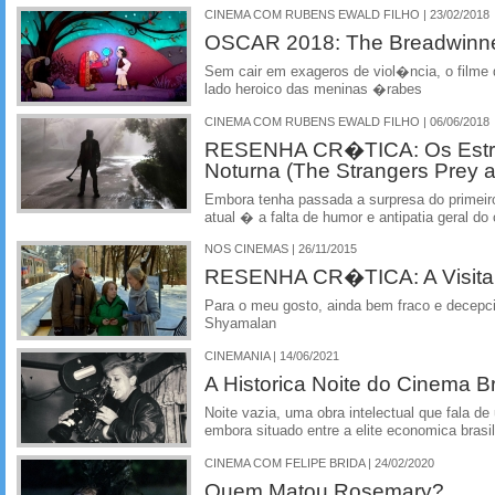
CINEMA COM RUBENS EWALD FILHO | 23/02/2018
OSCAR 2018: The Breadwinn
Sem cair em exageros de viol�ncia, o film
lado heroico das meninas �rabes
CINEMA COM RUBENS EWALD FILHO | 06/06/2018
RESENHA CR�TICA: Os Estr
Noturna (The Strangers Prey a
Embora tenha passada a surpresa do primeiro
atual � a falta de humor e antipatia geral do 
NOS CINEMAS | 26/11/2015
RESENHA CR�TICA: A Visita (
Para o meu gosto, ainda bem fraco e decepci
Shyamalan
CINEMANIA | 14/06/2021
A Historica Noite do Cinema Br
Noite vazia, uma obra intelectual que fala d
embora situado entre a elite economica brasil
CINEMA COM FELIPE BRIDA | 24/02/2020
Quem Matou Rosemary?