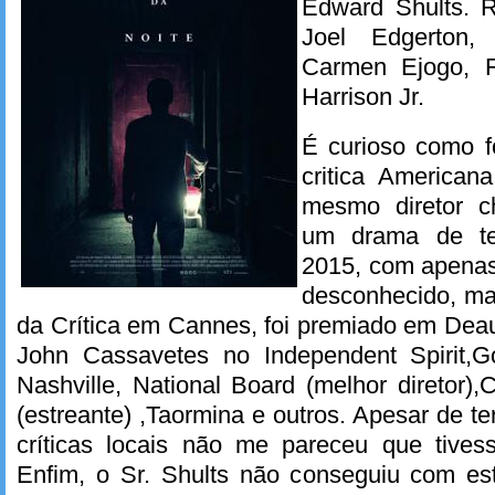
Edward Shults. R
Joel Edgerton, 
Carmen Ejogo, R
Harrison Jr.
É curioso como f
critica American
mesmo diretor
um drama de ter
2015, com apenas
desconhecido, m
da Crítica em Cannes, foi premiado em Deau
John Cassavetes no Independent Spirit,G
Nashville, National Board (melhor diretor),
(estreante) ,Taormina e outros. Apesar de t
críticas locais não me pareceu que tivess
Enfim, o Sr. Shults não conseguiu com est