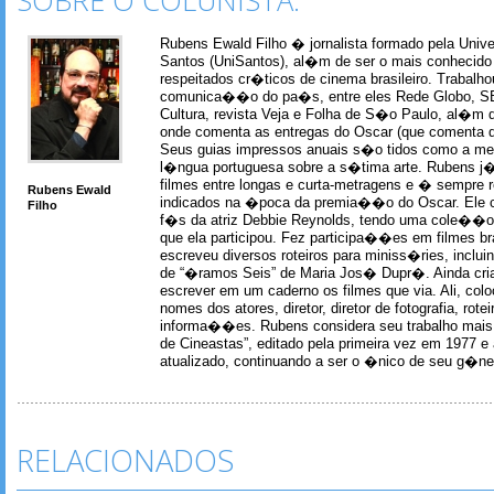
SOBRE O COLUNISTA:
Rubens Ewald Filho � jornalista formado pela Univ
Santos (UniSantos), al�m de ser o mais conhecido
respeitados cr�ticos de cinema brasileiro. Trabal
comunica��o do pa�s, entre eles Rede Globo, S
Cultura, revista Veja e Folha de S�o Paulo, al�m 
onde comenta as entregas do Oscar (que comenta 
Seus guias impressos anuais s�o tidos como a me
l�ngua portuguesa sobre a s�tima arte. Rubens j� 
filmes entre longas e curta-metragens e � sempre re
Rubens Ewald
indicados na �poca da premia��o do Oscar. Ele c
Filho
f�s da atriz Debbie Reynolds, tendo uma cole��o 
que ela participou. Fez participa��es em filmes br
escreveu diversos roteiros para miniss�ries, incl
de “�ramos Seis” de Maria Jos� Dupr�. Ainda c
escrever em um caderno os filmes que via. Ali, col
nomes dos atores, diretor, diretor de fotografia, rotei
informa��es. Rubens considera seu trabalho mais 
de Cineastas”, editado pela primeira vez em 1977 e 
atualizado, continuando a ser o �nico de seu g�ner
RELACIONADOS