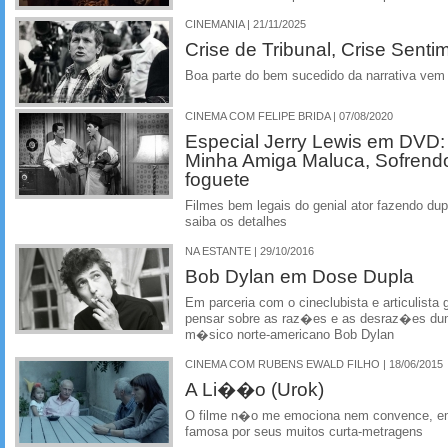
CINEMANIA | 21/11/2025
Crise de Tribunal, Crise Senti
Boa parte do bem sucedido da narrativa vem 
CINEMA COM FELIPE BRIDA | 07/08/2020
Especial Jerry Lewis em DVD:
Minha Amiga Maluca, Sofrend
foguete
Filmes bem legais do genial ator fazendo d
saiba os detalhes
NA ESTANTE | 29/10/2016
Bob Dylan em Dose Dupla
Em parceria com o cineclubista e articulista
pensar sobre as raz�es e as desraz�es dum 
m�sico norte-americano Bob Dylan
CINEMA COM RUBENS EWALD FILHO | 18/06/2015
A Li��o (Urok)
O filme n�o me emociona nem convence, emb
famosa por seus muitos curta-metragens