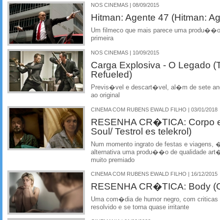
NOS CINEMAS | 08/09/2015
Hitman: Agente 47 (Hitman: Ag
Um filmeco que mais parece uma produ��o
primeira
NOS CINEMAS | 10/09/2015
Carga Explosiva - O Legado (
Refueled)
Previs�vel e descart�vel, al�m de sete ano
ao original
CINEMA COM RUBENS EWALD FILHO | 03/01/2018
RESENHA CR�TICA: Corpo e 
Soul/ Testrol es telekrol)
Num momento ingrato de festas e viagens,
alternativa uma produ��o de qualidade art
muito premiado
CINEMA COM RUBENS EWALD FILHO | 16/12/2015
RESENHA CR�TICA: Body (Ci
Uma com�dia de humor negro, com criticas 
resolvido e se torna quase irritante