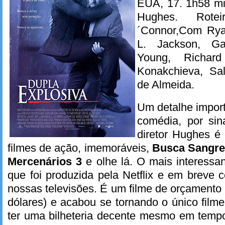
EUA, 17. 1h58 mi
Hughes. Ro
´Connor,Com Rya
L. Jackson, Ga
Young, Richar
Konakchieva, Sa
de Almeida.
Um detalhe import
comédia, por sin
diretor Hughes é
filmes de ação, imemoráveis,
Busca Sangre
Mercenários 3
e olhe lá. O mais interessa
que foi produzida pela Netflix e em breve 
nossas televisões. É um filme de orçamento
dólares) e acabou se tornando o único fil
ter uma bilheteria decente mesmo em tempo