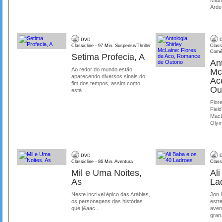
Mass
Ardea
DVD
D
Classicline - 97 Min. Suspense/Thriller
Class
Comé
Setima Profecia, A
Ant
Ao redor do mundo estão
Mc
aparecendo diversos sinais do
Ac
fim dos tempos, assim como
Ou
está ...
Flore
Field
MacL
Olymp
DVD
D
Classicline - 86 Min. Aventura
Class
Mil e Uma Noites,
Al
As
La
Neste incrível épico das Arábias,
Jon 
os personagens das histórias
estre
que j&aac...
aven
gran.