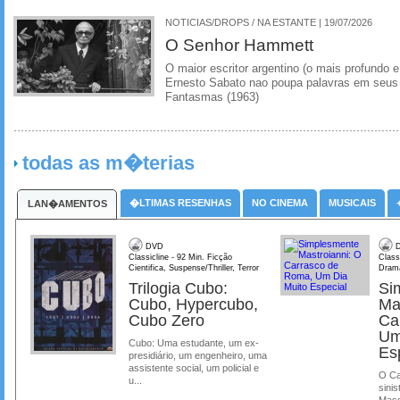
NOTICIAS/DROPS / NA ESTANTE | 19/07/2026
O Senhor Hammett
O maior escritor argentino (o mais profundo e
Ernesto Sabato nao poupa palavras em seus 
Fantasmas (1963)
todas as m�terias
�LTIMAS RESENHAS
NO CINEMA
MUSICAIS
LAN�AMENTOS
DVD
D
Classicline - 92 Min. Ficção
Class
Cientifica, Suspense/Thriller, Terror
Dram
Trilogia Cubo:
Si
Cubo, Hypercubo,
Ma
Cubo Zero
Ca
Um
Cubo: Uma estudante, um ex-
Es
presidiário, um engenheiro, uma
assistente social, um policial e
O Ca
u...
sinis