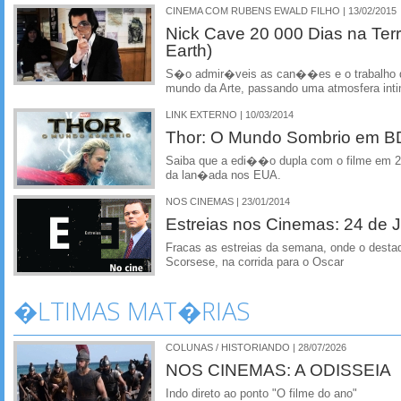
CINEMA COM RUBENS EWALD FILHO | 13/02/2015
Nick Cave 20 000 Dias na Ter
Earth)
S�o admir�veis as can��es e o trabalho da
mundo da Arte, passando uma atmosfera int
LINK EXTERNO | 10/03/2014
Thor: O Mundo Sombrio em B
Saiba que a edi��o dupla com o filme em 
da lan�ada nos EUA.
NOS CINEMAS | 23/01/2014
Estreias nos Cinemas: 24 de J
Fracas as estreias da semana, onde o desta
Scorsese, na corrida para o Oscar
�LTIMAS MAT�RIAS
COLUNAS / HISTORIANDO | 28/07/2026
NOS CINEMAS: A ODISSEIA
Indo direto ao ponto "O filme do ano"