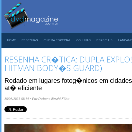
HOME
RESENHAS
CINEMA ESPECIAL
COLUNAS
ESPECIAIS
LANCAM
RESENHA CR�TICA: DUPLA EXPLOS
HITMAN BODY�S GUARD)
Rodado em lugares fotog�nicos em cidades 
at� eficiente
30/08/2017 08:56
•
Por Rubens Ewald Filho