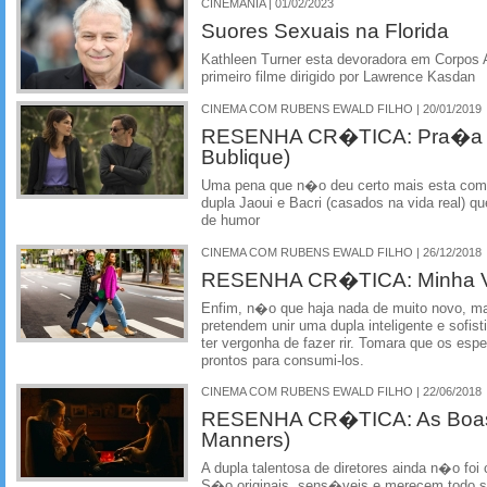
CINEMANIA | 01/02/2023
Suores Sexuais na Florida
Kathleen Turner esta devoradora em Corpos A
primeiro filme dirigido por Lawrence Kasdan
CINEMA COM RUBENS EWALD FILHO | 20/01/2019
RESENHA CR�TICA: Pra�a P
Bublique)
Uma pena que n�o deu certo mais esta com
dupla Jaoui e Bacri (casados na vida real) q
de humor
CINEMA COM RUBENS EWALD FILHO | 26/12/2018
RESENHA CR�TICA: Minha V
Enfim, n�o que haja nada de muito novo, m
pretendem unir uma dupla inteligente e sof
ter vergonha de fazer rir. Tomara que os es
prontos para consumi-los.
CINEMA COM RUBENS EWALD FILHO | 22/06/2018
RESENHA CR�TICA: As Boas
Manners)
A dupla talentosa de diretores ainda n�o foi
S�o originais, sens�veis e merecem todo 