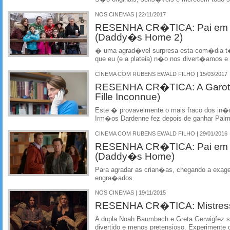
NOS CINEMAS | 22/11/2017
RESENHA CR�TICA: Pai em 
(Daddy�s Home 2)
� uma agrad�vel surpresa esta com�dia t�
que eu (e a plateia) n�o nos divert�amos e 
CINEMA COM RUBENS EWALD FILHO | 15/03/2017
RESENHA CR�TICA: A Garota
Fille Inconnue)
Este � provavelmente o mais fraco dos in�m
Irm�os Dardenne fez depois de ganhar Pal
CINEMA COM RUBENS EWALD FILHO | 29/01/2016
RESENHA CR�TICA: Pai em 
(Daddy�s Home)
Para agradar as crian�as, chegando a exag
engra�ados
NOS CINEMAS | 19/11/2015
RESENHA CR�TICA: Mistress
A dupla Noah Baumbach e Greta Gerwigfez s
divertido e menos pretensioso. Experimente 