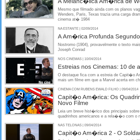
A Melanc�lica Am�rica de W
Mesmo que filmado ainda com os planos vag
Wenders, Paris, Texas trazia uma carga dra
cinema at� 1984
NA ESTANTE | 02/09/2014
A Am�rica Profunda Segundo
Nostromo (1904), provavelmente o texto mais
Joseph Conrad
NOS CINEMAS | 10/04/2014
Estreias nos Cinemas: 10 de ab
O destaque fica com a estreia de Capit�o A
mais um filme em que a Marvel acerta em ch
CINEMA COM RUBENS EWALD FILHO | 09/04/2014
Capit�o Am�rica: Os Quadrin
Novo Filme
Leia um breve hist�rico dos principais sob
quadrinhos americanos e a rela��o com o n
NAS TELONAS | 09/04/2014
Capit�o Am�rica 2 - O Solda