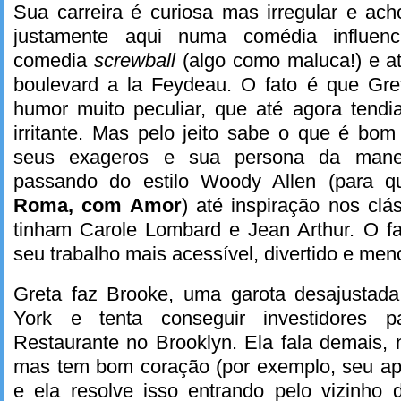
Sua carreira é curiosa mas irregular e ac
justamente aqui numa comédia influen
comedia
screwball
(algo como maluca!) e a
boulevard a la Feydeau. O fato é que Gr
humor muito peculiar, que até agora tendi
irritante. Mas pelo jeito sabe o que é bo
seus exageros e sua persona da mane
passando do estilo Woody Allen (para 
Roma, com Amor
) até inspiração nos cl
tinham Carole Lombard e Jean Arthur. O fa
seu trabalho mais acessível, divertido e men
Greta faz Brooke, uma garota desajusta
York e tenta conseguir investidores 
Restaurante no Brooklyn. Ela fala demais, 
mas tem bom coração (por exemplo, seu apa
e ela resolve isso entrando pelo vizinho