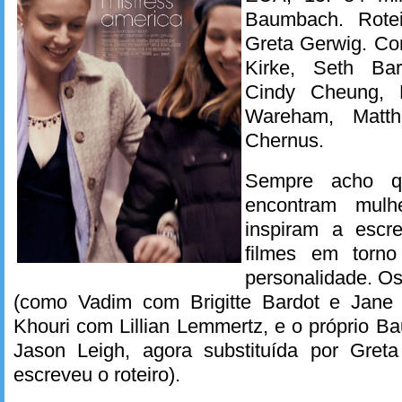
Baumbach. Rote
Greta Gerwig. Co
Kirke, Seth Bar
Cindy Cheung, 
Wareham, Matth
Chernus.
Sempre acho qu
encontram mulh
inspiram a escre
filmes em torn
personalidade. O
(como Vadim com Brigitte Bardot e Jane
Khouri com Lillian Lemmertz, e o próprio 
Jason Leigh, agora substituída por Gre
escreveu o roteiro).