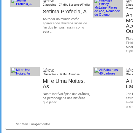
DVD
D
Classicline - 97 Min. Suspense/Thriller
Class
Comé
Setima Profecia, A
Ant
Ao redor do mundo estão
Mc
aparecendo diversos sinais do
Ac
fim dos tempos, assim como
Ou
está ...
Flore
Field
MacL
Olymp
DVD
D
Classicline - 86 Min. Aventura
Class
Mil e Uma Noites,
Al
As
La
Neste incrível épico das Arábias,
Jon 
os personagens das histórias
estre
que j&aac...
aven
gran.
Ver Mais Lan�amentos