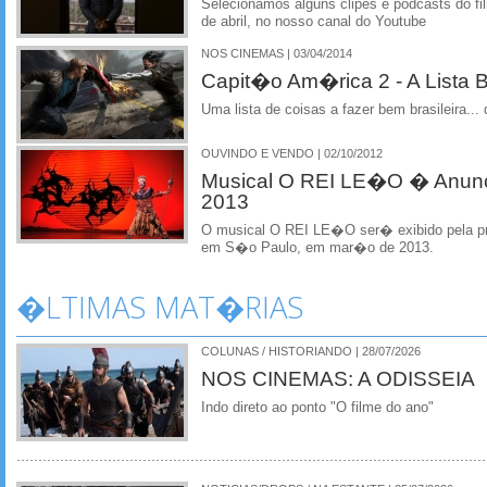
Selecionamos alguns clipes e podcasts do fil
de abril, no nosso canal do Youtube
NOS CINEMAS | 03/04/2014
Capit�o Am�rica 2 - A Lista B
Uma lista de coisas a fazer bem brasileira... 
OUVINDO E VENDO | 02/10/2012
Musical O REI LE�O � Anun
2013
O musical O REI LE�O ser� exibido pela pr
em S�o Paulo, em mar�o de 2013.
�LTIMAS MAT�RIAS
COLUNAS / HISTORIANDO | 28/07/2026
NOS CINEMAS: A ODISSEIA
Indo direto ao ponto "O filme do ano"