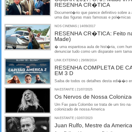
RESENHA CR�TICA
Document�rio que parece definitivo sobre 
uma das figuras mais famosas e pol�micas 
NOS CINEMAS | 14/09/2017
RESENHA CR�TICA: Feito na
Made)
� uma espantosa aula de hist�ria, com hu
denunciar tudo como um disparate sem tam
LINK EXTERNO | 29/08/2014
RESENHA COMPLETA DE C
EM 3 D
Saiba de todos os detalhes desta edi��o 
NA ESTANTE | 21/07/2025
Os Nervos de Nossa Coloniz
Um Fax para Colombo se trata de um tiro na
colonizado de nossa America
NA ESTANTE | 02/07/2023
Juan Rulfo, Mestre da America