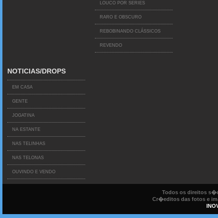
LOUCO POR SERIES
RARO E OBSCURO
REBOBINANDO CLÁSSICOS
REVENDO
NOTICIAS/DROPS
EM CASA
GENTE
JOGATINA
NA ESTANTE
NAS TELINHAS
NAS TELONAS
OUVINDO E VENDO
Todos os direitos s
Cr�editos das fotos e ima
INO