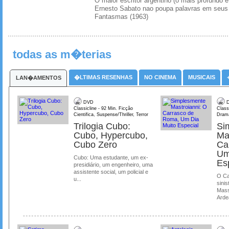
O maior escritor argentino (o mais profundo e
Ernesto Sabato nao poupa palavras em seus 
Fantasmas (1963)
todas as m�terias
�LTIMAS RESENHAS
NO CINEMA
MUSICAIS
LAN�AMENTOS
DVD
D
Classicline - 92 Min. Ficção
Class
Cientifica, Suspense/Thriller, Terror
Dram
Trilogia Cubo:
Si
Cubo, Hypercubo,
Ma
Cubo Zero
Ca
Um
Cubo: Uma estudante, um ex-
Es
presidiário, um engenheiro, uma
assistente social, um policial e
O Ca
u...
sinis
Mass
Ardea