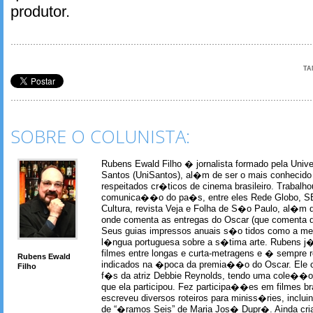
produtor.
TA
SOBRE O COLUNISTA:
Rubens Ewald Filho � jornalista formado pela Univ
Santos (UniSantos), al�m de ser o mais conhecido
respeitados cr�ticos de cinema brasileiro. Trabal
comunica��o do pa�s, entre eles Rede Globo, S
Cultura, revista Veja e Folha de S�o Paulo, al�m 
onde comenta as entregas do Oscar (que comenta 
Seus guias impressos anuais s�o tidos como a me
l�ngua portuguesa sobre a s�tima arte. Rubens j� 
filmes entre longas e curta-metragens e � sempre re
Rubens Ewald
indicados na �poca da premia��o do Oscar. Ele c
Filho
f�s da atriz Debbie Reynolds, tendo uma cole��o 
que ela participou. Fez participa��es em filmes br
escreveu diversos roteiros para miniss�ries, incl
de “�ramos Seis” de Maria Jos� Dupr�. Ainda c