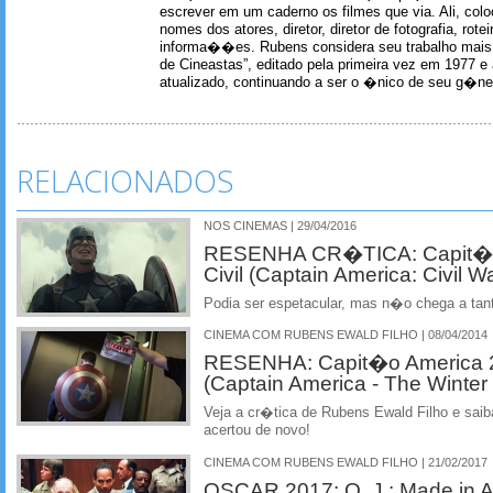
escrever em um caderno os filmes que via. Ali, col
nomes dos atores, diretor, diretor de fotografia, rotei
informa��es. Rubens considera seu trabalho mais 
de Cineastas”, editado pela primeira vez em 1977 e 
atualizado, continuando a ser o �nico de seu g�ner
RELACIONADOS
NOS CINEMAS | 29/04/2016
RESENHA CR�TICA: Capit�o
Civil (Captain America: Civil W
Podia ser espetacular, mas n�o chega a tant
CINEMA COM RUBENS EWALD FILHO | 08/04/2014
RESENHA: Capit�o America 2 
(Captain America - The Winter 
Veja a cr�tica de Rubens Ewald Filho e saib
acertou de novo!
CINEMA COM RUBENS EWALD FILHO | 21/02/2017
OSCAR 2017: O. J.: Made in A