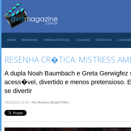
HOME
RESENHAS
CINEMA ESPECIAL
COLUNAS
ESPECIAIS
LANCAM
RESENHA CR�TICA: MISTRESS AME
A dupla Noah Baumbach e Greta Gerwigfez s
acess�vel, divertido e menos pretensioso.
se divertir
19/11/2015 10:33
•
Por Rubens Ewald Filho