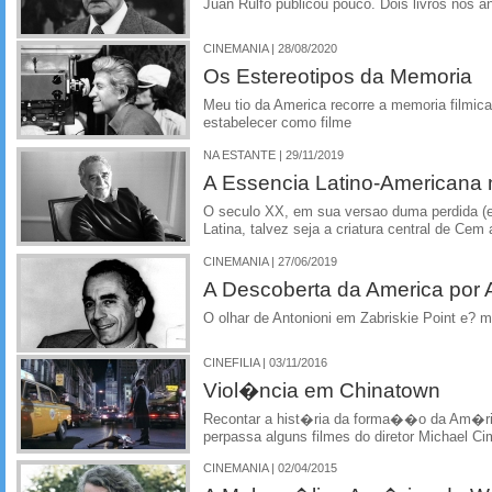
Juan Rulfo publicou pouco. Dois livros nos a
CINEMANIA | 28/08/2020
Os Estereotipos da Memoria
Meu tio da America recorre a memoria filmica
estabelecer como filme
NA ESTANTE | 29/11/2019
A Essencia Latino-Americana
O seculo XX, em sua versao duma perdida (e 
Latina, talvez seja a criatura central de Cem
CINEMANIA | 27/06/2019
A Descoberta da America por 
O olhar de Antonioni em Zabriskie Point e? mi
CINEFILIA | 03/11/2016
Viol�ncia em Chinatown
Recontar a hist�ria da forma��o da Am�
perpassa alguns filmes do diretor Michael 
CINEMANIA | 02/04/2015