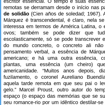
escritor essencial. O tempo e suas essênc
remotas se derramam desde o início nas 
de solidão
(Cien años de soledad; 1967). 
Márquez é transcendental, é claro, nela s
interessa em termos de América Latina, o es
ovos; também se pode dizer que tud
escolasticamente, só se pode transcrever 
do mundo concreto, o concreto ali não
pensamento verbal, a essência de Márque
americano; e há uma outra essência, 
plantas, uma essência (um cheiro) qu
americanidade. “Muitos anos depois, d
fuzilamento, o coronel Aureliano Buendí
aquela tarde remota em que seu pai o le
gelo.” Marcel Proust, outro autor do te
espaço (o espaço das memórias que se s
seu romance-rio por um idêntico destilar-se