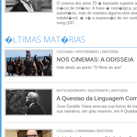
O cinema dos anos 70 � bastante superior a
in�cio de mil�nio. A frase � nost�lgica, p
autorit�ria, mas de maneira alguma este ana
indubit�vel, � s� a express�o de um sent
song (197...
�LTIMAS MAT�RIAS
COLUNAS / HISTORIANDO | 28/07/2026
NOS CINEMAS: A ODISSEIA
Indo direto ao ponto "O filme do ano"
NOTICIAS/DROPS / NA ESTANTE | 25/07/2026
A Questao da Linguagem Como
Jose Geraldo Vieira executa sua forma de tr
sua narrativa, em grau maximo, em A Quadra
COLUNAS / CINEMANIA | 25/07/2026