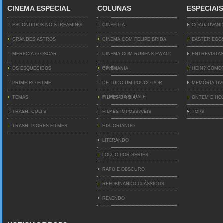
CINEMA ESPECIAL
COLUNAS
ESPECIAIS
ESCONDIDOS NO STREAMING
CINEFILIA
COADJUVAN
GRANDES ASTROS
CINEMA COM FELIPE BRIDA
EASTER EGG
MERECIA O OSCAR
CINEMA COM RUBENS EWALD
ENTREVISTA
FILHO
OS ESQUECIDOS
CINEMANIA
HEIN? COMO
PRIMEIRO FILME
DE TUDO UM POUCO POR
MEMÓRIA D
EDINHO PASQUALE
TEMAS
FILMES DA BIA
ONTEM E HO
TRASH: CULTS
FILMES IMPOSS?VEIS
TOPS
TRASH: PIORES FILMES
HISTORIANDO
LITERANDO
LOUCO POR SERIES
RARO E OBSCURO
REBOBINANDO CLÁSSICOS
REVENDO