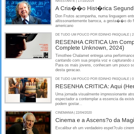
NA ESTANTE | 17/10/2014
A Cria��o Hist�rica Segund
Don Frutos acompanha, numa linguagem entr
altissonantemente barroca, a gesta��o do fi
americano
DE TUDO UM POUCO POR EDINHO PASQUALE | 28
RESENHA CRITICA Um Comple
Complete Unknown, 2024)
Timothee Chalamet entrega uma performance
cantando com sua propria voz e capturando a
Para os mais jovens, conhecam um pouco so
desta geracao.
DE TUDO UM POUCO POR EDINHO PASQUALE | 01
RESENHA CRITICA: Aqui (Her
Uma jornada visualmente impressionante atr
espectador a contemplar a essencia da exi
podem gostar...
CINEMANIA | 22/04/2020
Cinema e a Ascens?o da Mag
Excalibur eh um verdadeiro espet?culo cine