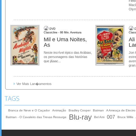
Field
MacL
Olymp
DVD
D
Classicline - 86 Min. Aventura
Class
Mil e Uma Noites,
Al
As
La
Neste incrível épico das Arábias,
Jon 
os personagens das histórias
estre
que j&aac...
aven
gran.
Ver Mais Lan�amentos
TAGS
Branca de Neve e O Caçador
Animação
Bradley Cooper
Batman
A Ameaça de Electro
Blu-ray
007
Batman - O Cavaleiro das Trevas Ressurge
Bel Ami
Bruce Willis