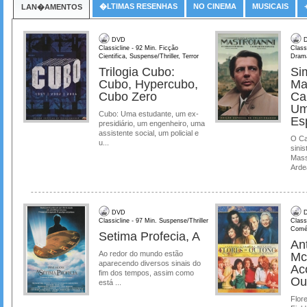
�LTIMAS RESENHAS
NO CINEMA
MUSICAIS
LAN�AMENTOS
DVD
D
Classicline - 92 Min. Ficção
Class
Cientifica, Suspense/Thriller, Terror
Dram
Trilogia Cubo:
Si
Cubo, Hypercubo,
Ma
Cubo Zero
Ca
Um
Cubo: Uma estudante, um ex-
Es
presidiário, um engenheiro, uma
assistente social, um policial e
O Ca
u...
sinis
Mass
Ardea
DVD
D
Classicline - 97 Min. Suspense/Thriller
Class
Comé
Setima Profecia, A
Ant
Ao redor do mundo estão
Mc
aparecendo diversos sinais do
Ac
fim dos tempos, assim como
Ou
está ...
Flore