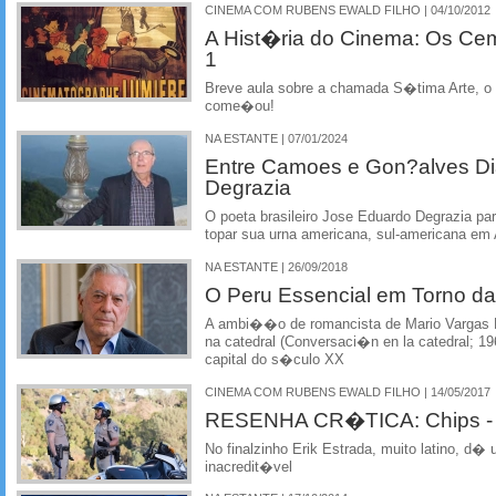
CINEMA COM RUBENS EWALD FILHO | 04/10/2012
A Hist�ria do Cinema: Os Cem
1
Breve aula sobre a chamada S�tima Arte, 
come�ou!
NA ESTANTE | 07/01/2024
Entre Camoes e Gon?alves Di
Degrazia
O poeta brasileiro Jose Eduardo Degrazia par
topar sua urna americana, sul-americana em
NA ESTANTE | 26/09/2018
O Peru Essencial em Torno da
A ambi��o de romancista de Mario Vargas L
na catedral (Conversaci�n en la catedral; 1
capital do s�culo XX
CINEMA COM RUBENS EWALD FILHO | 14/05/2017
RESENHA CR�TICA: Chips - O
No finalzinho Erik Estrada, muito latino, d�
inacredit�vel