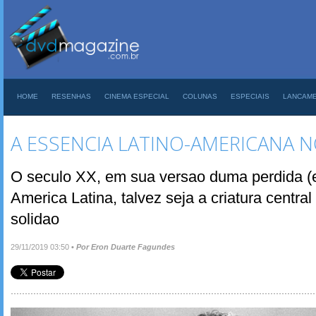
HOME
RESENHAS
CINEMA ESPECIAL
COLUNAS
ESPECIAIS
LANCAM
A ESSENCIA LATINO-AMERICANA 
O seculo XX, em sua versao duma perdida (e 
America Latina, talvez seja a criatura centr
solidao
29/11/2019 03:50
•
Por Eron Duarte Fagundes