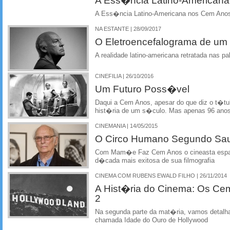
A Ess�ncia Latino-American
A Ess�ncia Latino-Americana nos Cem Ano
NA ESTANTE | 28/09/2017
O Eletroencefalograma de um
A realidade latino-americana retratada nas p
CINEFILIA | 26/10/2016
Um Futuro Poss�vel
Daqui a Cem Anos, apesar do que diz o t�tul
hist�ria de um s�culo. Mas apenas 96 anos 
CINEMANIA | 14/05/2015
O Circo Humano Segundo Sa
Com Mam�e Faz Cem Anos o cineasta espanh
d�cada mais exitosa de sua filmografia
CINEMA COM RUBENS EWALD FILHO | 26/11/2014
A Hist�ria do Cinema: Os Cem
2
Na segunda parte da mat�ria, vamos detalh
chamada Idade do Ouro de Hollywood