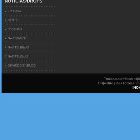
NOTICIAS/DROPS
EM CASA
GENTE
JOGATINA
NA ESTANTE
NAS TELINHAS
NAS TELONAS
OUVINDO E VENDO
Todos os direitos s
Cr�editos das fotos e ima
INO