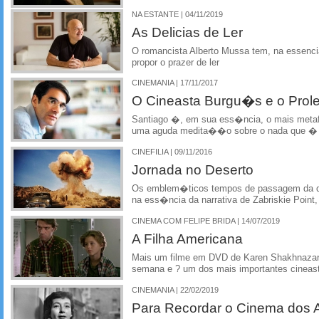
NA ESTANTE | 04/11/2019
As Delicias de Ler
O romancista Alberto Mussa tem, na essencia
propor o prazer de ler
CINEMANIA | 17/11/2017
O Cineasta Burgu�s e o Prolet
Santiago �, em sua ess�ncia, o mais metaf�
uma aguda medita��o sobre o nada que � 
CINEFILIA | 09/11/2016
Jornada no Deserto
Os emblem�ticos tempos de passagem da d
na ess�ncia da narrativa de Zabriskie Point,
CINEMA COM FELIPE BRIDA | 14/07/2019
A Filha Americana
Mais um filme em DVD de Karen Shakhnazaro
semana e ? um dos mais importantes cineast
CINEMANIA | 22/02/2019
Para Recordar o Cinema dos 