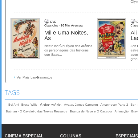
Olymp
DVD
D
Classicline - 86 Min. Aventura
Class
Mil e Uma Noites,
Al
As
La
Neste incrível épico das Arábias,
Jon 
os personagens das histórias
estre
que j&aac...
aven
gran.
Ver Mais Lan�amentos
TAGS
Aniversário
Bel Ami
Bruce Willis
Avatar, James Cameron
Amanhecer Parte 2
Ben S
Batman - O Cavaleiro das Trevas Ressurge
Branca de Neve e O Caçador
Animação
Brav
CINEMA ESPECIAL
COLUNAS
ESPECIAIS