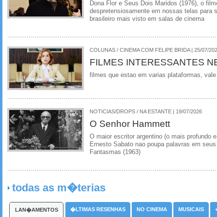
Dona Flor e Seus Dois Maridos (1976), o film
despretensiosamente em nossas telas para se
brasileiro mais visto em salas de cinema
COLUNAS / CINEMA COM FELIPE BRIDA | 25/07/20
FILMES INTERESSANTES N
filmes que estao em varias plataformas, vale
NOTICIAS/DROPS / NA ESTANTE | 19/07/2026
O Senhor Hammett
O maior escritor argentino (o mais profundo e
Ernesto Sabato nao poupa palavras em seus 
Fantasmas (1963)
todas as m�terias
�LTIMAS RESENHAS
NO CINEMA
MUSICAIS
LAN�AMENTOS