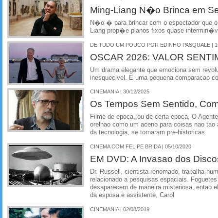
Ming-Liang N�o Brinca em S
N�o � para brincar com o espectador que o
Liang prop�e planos fixos quase intermin�ve
DE TUDO UM POUCO POR EDINHO PASQUALE | 16
OSCAR 2026: VALOR SENT
Um drama elegante que emociona sem revoluc
inesquecivel. E uma pequena comparacao co
CINEMANIA | 30/12/2025
Os Tempos Sem Sentido, Com
Filme de epoca, ou de certa epoca, O Agente 
orelhao como um aceno para coisas nao tao 
da tecnologia, se tornaram pre-historicas
CINEMA COM FELIPE BRIDA | 05/10/2020
EM DVD: A Invasao dos Disco
Dr. Russell, cientista renomado, trabalha nu
relacionado a pesquisas espaciais. Foguetes
desaparecem de maneira misteriosa, entao ele
da esposa e assistente, Carol
CINEMANIA | 02/08/2019