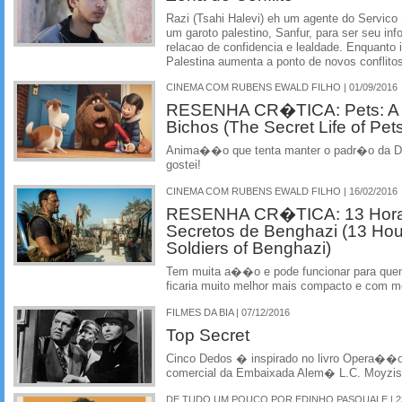
Razi (Tsahi Halevi) eh um agente do Servico 
um garoto palestino, Sanfur, para ser seu in
relacao de confidencia e lealdade. Enquanto is
Palestina aumenta a ponto de novos conflito
CINEMA COM RUBENS EWALD FILHO | 01/09/2016
RESENHA CR�TICA: Pets: A V
Bichos (The Secret Life of Pet
Anima��o que tenta manter o padr�o da Di
gostei!
CINEMA COM RUBENS EWALD FILHO | 16/02/2016
RESENHA CR�TICA: 13 Hora
Secretos de Benghazi (13 Hou
Soldiers of Benghazi)
Tem muita a��o e pode funcionar para que
ficaria muito melhor mais compacto e com m
FILMES DA BIA | 07/12/2016
Top Secret
Cinco Dedos � inspirado no livro Opera��o
comercial da Embaixada Alem� L.C. Moyzi
DE TUDO UM POUCO POR EDINHO PASQUALE | 23