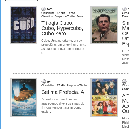
DVD
D
Classicline - 92 Min. Ficção
Class
Cientifica, Suspense/Thriller, Terror
Dram
Trilogia Cubo:
Si
Cubo, Hypercubo,
Ma
Cubo Zero
Ca
Um
Cubo: Uma estudante, um ex-
Es
presidiário, um engenheiro, uma
assistente social, um policial e
O Ca
u...
sinis
Mass
Ardea
DVD
D
Classicline - 97 Min. Suspense/Thriller
Class
Comé
Setima Profecia, A
Ant
Ao redor do mundo estão
Mc
aparecendo diversos sinais do
Ac
fim dos tempos, assim como
Ou
está ...
Flore
Field
MacL