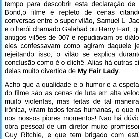
tempo para descobrir esta declaração de
Bond,o filme é repleto de cenas cita
conversas entre o super vilão, Samuel L. Ja
e o herói chamado Galahad ou Harry Hart, q
antigos vilões de 007 e repudiavam os diá
eles confessavam como agiram daquele jeit
rejeitando isso, o vilão se explica dura
conclusão como é o clichê. Alias há outras 
delas muito divertida de
My Fair Lady
.
Acho que a qualidade e o humor e a espeta
do filme são as cenas de luta em alta veloc
muito violentas, mas feitas de tal maneir
irônica, viram todos feras humanas, o que
nos nossos piores momentos! Não há dúvi
obra pessoal de um diretor muito promissor
Guy Ritchie, e que tem brigado com estú