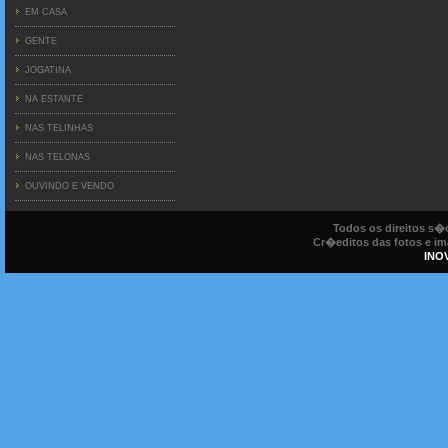
EM CASA
GENTE
JOGATINA
NA ESTANTE
NAS TELINHAS
NAS TELONAS
OUVINDO E VENDO
Todos os direitos s
Cr�editos das fotos e ima
INO