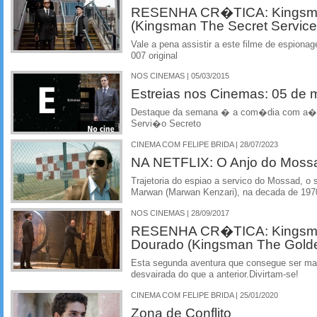
RESENHA CR�TICA: Kingsma
(Kingsman The Secret Service
Vale a pena assistir a este filme de espion
007 original
NOS CINEMAS | 05/03/2015
Estreias nos Cinemas: 05 de
Destaque da semana � a com�dia com a��
Servi�o Secreto
CINEMA COM FELIPE BRIDA | 28/07/2023
NA NETFLIX: O Anjo do Moss
Trajetoria do espiao a servico do Mossad, o s
Marwan (Marwan Kenzari), na decada de 197
NOS CINEMAS | 28/09/2017
RESENHA CR�TICA: Kingsm
Dourado (Kingsman The Golde
Esta segunda aventura que consegue ser mai
desvairada do que a anterior.Divirtam-se!
CINEMA COM FELIPE BRIDA | 25/01/2020
Zona de Conflito