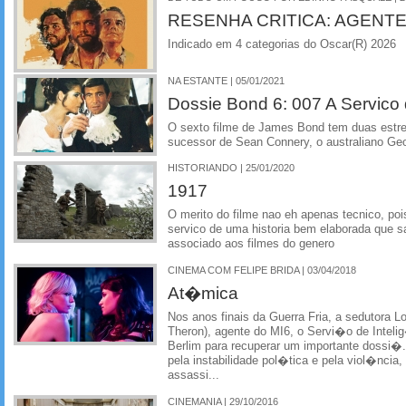
RESENHA CRITICA: AGENT
Indicado em 4 categorias do Oscar(R) 2026
NA ESTANTE | 05/01/2021
Dossie Bond 6: 007 A Servico
O sexto filme de James Bond tem duas estrei
sucessor de Sean Connery, o australiano Ge
HISTORIANDO | 25/01/2020
1917
O merito do filme nao eh apenas tecnico, poi
servico de uma historia bem elaborada que s
associado aos filmes do genero
CINEMA COM FELIPE BRIDA | 03/04/2018
At�mica
Nos anos finais da Guerra Fria, a sedutora Lo
Theron), agente do MI6, o Servi�o de Inteli
Berlim para recuperar um importante dossi
pela instabilidade pol�tica e pela viol�ncia,
assassi...
CINEMANIA | 29/10/2016