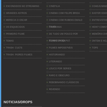
ESCONDIDOS NO STREAMING
CINEFILIA
COADJUVAN
GRANDES ASTROS
CINEMA COM FELIPE BRIDA
EASTER EGG
MERECIA O OSCAR
CINEMA COM RUBENS EWALD
ENTREVISTA
FILHO
OS ESQUECIDOS
CINEMANIA
HEIN? COMO
PRIMEIRO FILME
DE TUDO UM POUCO POR
MEMÓRIA D
EDINHO PASQUALE
TEMAS
FILMES DA BIA
ONTEM E HO
TRASH: CULTS
FILMES IMPOSS?VEIS
TOPS
TRASH: PIORES FILMES
HISTORIANDO
LITERANDO
LOUCO POR SERIES
RARO E OBSCURO
REBOBINANDO CLÁSSICOS
REVENDO
NOTICIAS/DROPS