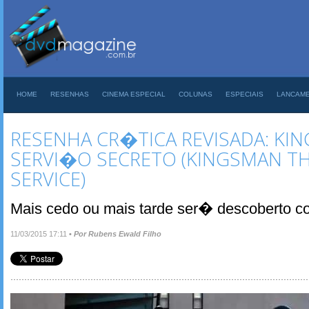
HOME
RESENHAS
CINEMA ESPECIAL
COLUNAS
ESPECIAIS
LANCAM
RESENHA CR�TICA REVISADA: KI
SERVI�O SECRETO (KINGSMAN TH
SERVICE)
Mais cedo ou mais tarde ser� descoberto c
11/03/2015 17:11
•
Por Rubens Ewald Filho