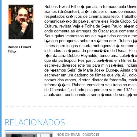
Rubens Ewald Filho � jornalista formado pela Univ
Santos (UniSantos), al�m de ser o mais conhecido
respeitados cr�ticos de cinema brasileiro. Trabal
comunica��o do pa�s, entre eles Rede Globo, S
Cultura, revista Veja e Folha de S�o Paulo, al�m 
onde comenta as entregas do Oscar (que comenta 
Seus guias impressos anuais s�o tidos como a me
l�ngua portuguesa sobre a s�tima arte. Rubens j� 
filmes entre longas e curta-metragens e � sempre re
Rubens Ewald
indicados na �poca da premia��o do Oscar. Ele c
Filho
f�s da atriz Debbie Reynolds, tendo uma cole��o 
que ela participou. Fez participa��es em filmes br
escreveu diversos roteiros para miniss�ries, incl
de “�ramos Seis” de Maria Jos� Dupr�. Ainda c
escrever em um caderno os filmes que via. Ali, col
nomes dos atores, diretor, diretor de fotografia, rotei
informa��es. Rubens considera seu trabalho mais 
de Cineastas”, editado pela primeira vez em 1977 e 
atualizado, continuando a ser o �nico de seu g�ner
RELACIONADOS
NOS CINEMAS | 04/03/2015