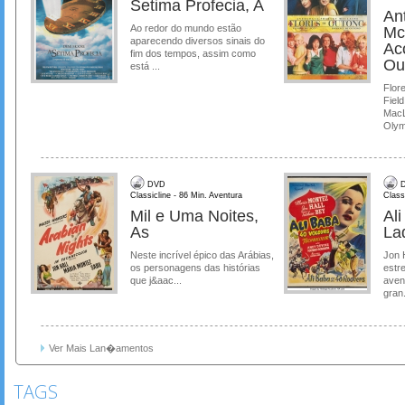
Setima Profecia, A
Ant
Ao redor do mundo estão
Mc
aparecendo diversos sinais do
Ac
fim dos tempos, assim como
Ou
está ...
Flore
Field
MacL
Olymp
DVD
D
Classicline - 86 Min. Aventura
Class
Mil e Uma Noites,
Al
As
La
Neste incrível épico das Arábias,
Jon 
os personagens das histórias
estre
que j&aac...
aven
gran.
Ver Mais Lan�amentos
TAGS