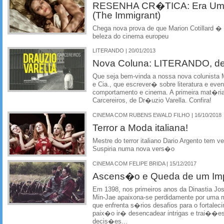
RESENHA CR�TICA: Era Uma
(The Immigrant)
Chega nova prova de que Marion Cotillard � 
beleza do cinema europeu
LITERANDO | 20/01/2013
Nova Coluna: LITERANDO, de 
Que seja bem-vinda a nossa nova colunista M
e Cia., que escrever� sobre literatura e e
comportamento e cinema. A primeira mat�ria
Carcereiros, de Dr�uzio Varella. Confira!
CINEMA COM RUBENS EWALD FILHO | 16/10/2018
Terror a Moda italiana!
Mestre do terror italiano Dario Argento tem 
Suspiria numa nova vers�o
CINEMA COM FELIPE BRIDA | 15/12/2017
Ascens�o e Queda de um Im
Em 1398, nos primeiros anos da Dinastia J
Min-Jae apaixona-se perdidamente por uma 
que enfrenta s�rios desafios para o fortalec
paix�o ir� desencadear intrigas e trai��es
decis�es...