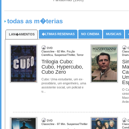
todas as m�terias
�LTIMAS RESENHAS
NO CINEMA
MUSICAIS
LAN�AMENTOS
DVD
D
Classicline - 92 Min. Ficção
Class
Cientifica, Suspense/Thriller, Terror
Dram
Trilogia Cubo:
Si
Cubo, Hypercubo,
Ma
Cubo Zero
Ca
Um
Cubo: Uma estudante, um ex-
Es
presidiário, um engenheiro, uma
assistente social, um policial e
O Ca
u...
sinis
Mass
Ardea
DVD
D
Classicline - 97 Min. Suspense/Thriller
Class
Comé