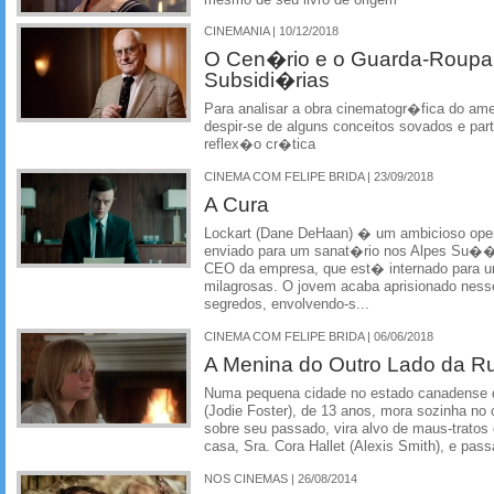
CINEMANIA | 10/12/2018
O Cen�rio e o Guarda-Roup
Subsidi�rias
Para analisar a obra cinematogr�fica do am
despir-se de alguns conceitos sovados e part
reflex�o cr�tica
CINEMA COM FELIPE BRIDA | 23/09/2018
A Cura
Lockart (Dane DeHaan) � um ambicioso oper
enviado para um sanat�rio nos Alpes Su��o
CEO da empresa, que est� internado para 
milagrosas. O jovem acaba aprisionado nesse
segredos, envolvendo-s...
CINEMA COM FELIPE BRIDA | 06/06/2018
A Menina do Outro Lado da R
Numa pequena cidade no estado canadense 
(Jodie Foster), de 13 anos, mora sozinha no
sobre seu passado, vira alvo de maus-tratos 
casa, Sra. Cora Hallet (Alexis Smith), e passa 
NOS CINEMAS | 26/08/2014