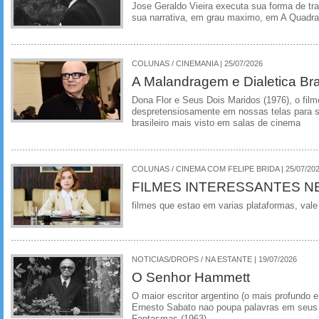
Jose Geraldo Vieira executa sua forma de tr
sua narrativa, em grau maximo, em A Quadra
COLUNAS / CINEMANIA | 25/07/2026
A Malandragem e Dialetica Bra
Dona Flor e Seus Dois Maridos (1976), o film
despretensiosamente em nossas telas para se
brasileiro mais visto em salas de cinema
COLUNAS / CINEMA COM FELIPE BRIDA | 25/07/20
FILMES INTERESSANTES N
filmes que estao em varias plataformas, vale
NOTICIAS/DROPS / NA ESTANTE | 19/07/2026
O Senhor Hammett
O maior escritor argentino (o mais profundo e
Ernesto Sabato nao poupa palavras em seus 
Fantasmas (1963)