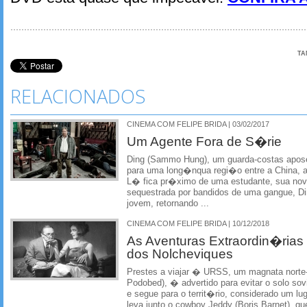
TA
RELACIONADOS
CINEMA COM FELIPE BRIDA | 03/02/2017
Um Agente Fora de S�rie
Ding (Sammo Hung), um guarda-costas apo
para uma long�nqua regi�o entre a China, 
L� fica pr�ximo de uma estudante, sua nov
sequestrada por bandidos de uma gangue, Di
jovem, retornando ...
CINEMA COM FELIPE BRIDA | 10/12/2018
As Aventuras Extraordin�rias
dos Nolcheviques
Prestes a viajar � URSS, um magnata norte-
Podobed), � advertido para evitar o solo so
e segue para o territ�rio, considerado um lu
leva junto o cowboy Jeddy (Boris Barnet), q