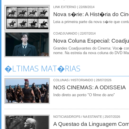
LINK EXTERNO | 22/08/2014
Nova s�rie: A Hist�ria do Ci
Leia a primeira parte da nova s�rie que co
COADJUVANDO | 22/07/2014
Nova Coluna Especial: Coadj
Grandes Coadjuvantes do Cinema: Voc� con
nome. Na estreia da nova coluna do DVD Mag
�LTIMAS MAT�RIAS
COLUNAS / HISTORIANDO | 28/07/2026
NOS CINEMAS: A ODISSEIA
Indo direto ao ponto "O filme do ano"
NOTICIAS/DROPS / NA ESTANTE | 25/07/2026
A Questao da Linguagem Como