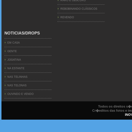
RARO E OBSCURO
REBOBINANDO CLÁSSICOS
REVENDO
NOTICIAS/DROPS
EM CASA
GENTE
JOGATINA
NA ESTANTE
NAS TELINHAS
NAS TELONAS
OUVINDO E VENDO
Todos os direitos s
Cr�editos das fotos e ima
INO