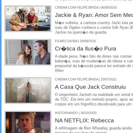
CINEMA COM FELIPE BRIDA | 06/09/2016
Jackie & Ryan: Amor Sem Me
M�e solteira, a cantora country Jacki luta p
ruas de Ogden conhece o cantor folk Ryan (
Jackie na quest�o da guarda.
FILMES DA BIA | 28/08/2016
Cr�tica da Ilus�o Pura
A idade pesa. N�o falo de dores nas costa
balan�a, mas de mudan�as de ideias e ca
proposital da b�ssola parece ter entrado de 
Allen
CINEMA COM FELIPE BRIDA | 20/07/2021
A Casa Que Jack Construiu
O engenheiro Jackeh na realidade um serial k
de TOC. Ele tem um metodo proprio: apos as
corpos em um frigorifico desativado para um p
HISTORIANDO | 26/10/2020
NA NETFLIX: Rebecca
A refilmagem de Ben Wheatley guarda ainda 
mesmo de seu livro de origem