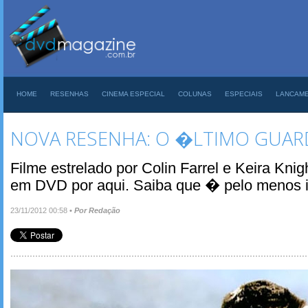
HOME
RESENHAS
CINEMA ESPECIAL
COLUNAS
ESPECIAIS
LANCAM
NOVA RESENHA: O �LTIMO GUAR
Filme estrelado por Colin Farrel e Keira Kn
em DVD por aqui. Saiba que � pelo menos in
23/11/2012 00:58
•
Por Redação