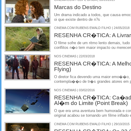
Marcas do Destino
Um drama indicado a todos, que causa emocao
oi que existe dentro de n?s
CINEMA COM RUBENS EWALD FILHO | 24/05/2018
RESENHA CR�TICA: A Livrari
O filme sofre de um ritmo lento demais, tu
conflitos n�o tem maior impacto ou mere
NOS CINEMAS | 22/03/2018
RESENHA CR�TICA: A Melhor 
Flying)
O diretor fica devendo uma maior emo��o, 
contempla��o de tr�s grandes atores em p
NOS CINEMAS | 03/02/2016
RESENHA CR�TICA: Ca�ad
Al�m do Limite (Point Break)
O que era uma aventura bem humorada e c
original acabou se tornando um filme inflado
CINEMA COM RUBENS EWALD FILHO | 29/10/2015