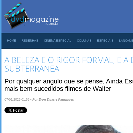
HOME
RESENHAS
CINEMA ESPECIAL
COLUNAS
ESPECIAIS
LANCAM
A BELEZA E O RIGOR FORMAL, E 
SUBTERRANEA
Por qualquer angulo que se pense, Ainda Est
mais bem sucedidos filmes de Walter
07/01/2025 01:55
•
Por Eron Duarte Fagundes