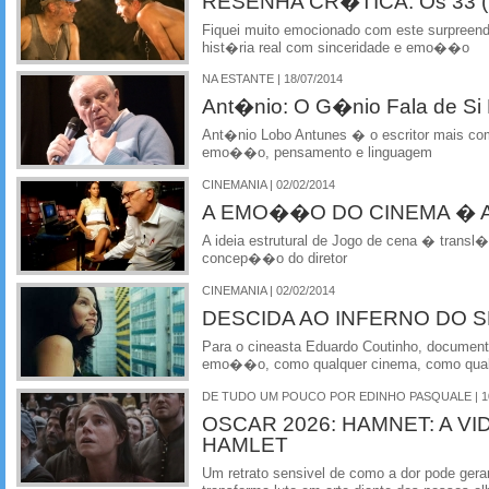
RESENHA CR�TICA: Os 33 (T
Fiquei muito emocionado com este surpreend
hist�ria real com sinceridade e emo��o
NA ESTANTE | 18/07/2014
Ant�nio: O G�nio Fala de S
Ant�nio Lobo Antunes � o escritor mais com
emo��o, pensamento e linguagem
CINEMANIA | 02/02/2014
A EMO��O DO CINEMA � 
A ideia estrutural de Jogo de cena � transl
concep��o do diretor
CINEMANIA | 02/02/2014
DESCIDA AO INFERNO DO S
Para o cineasta Eduardo Coutinho, documen
emo��o, como qualquer cinema, como qual
DE TUDO UM POUCO POR EDINHO PASQUALE | 10
OSCAR 2026: HAMNET: A VI
HAMLET
Um retrato sensivel de como a dor pode gera