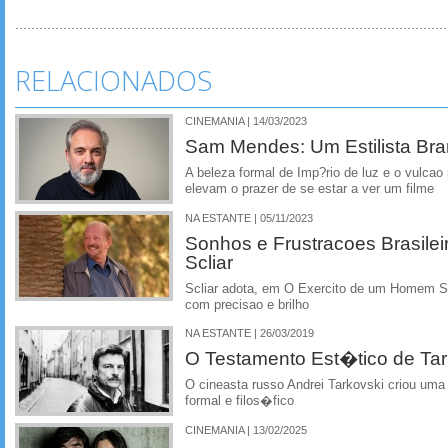
RELACIONADOS
CINEMANIA | 14/03/2023
Sam Mendes: Um Estilista Br
A beleza formal de Imp?rio de luz e o vulcao 
elevam o prazer de se estar a ver um filme
NA ESTANTE | 05/11/2023
Sonhos e Frustracoes Brasilei
Scliar
Scliar adota, em O Exercito de um Homem So,
com precisao e brilho
NA ESTANTE | 26/03/2019
O Testamento Est�tico de Tar
O cineasta russo Andrei Tarkovski criou uma 
formal e filos�fico
CINEMANIA | 13/02/2025