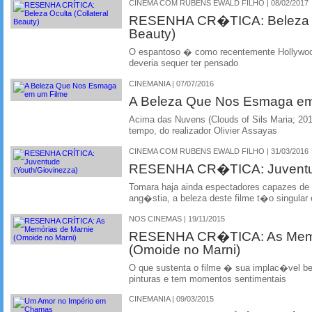
CINEMA COM RUBENS EWALD FILHO | 08/02/2017
RESENHA CR�TICA: Beleza Oc
Beauty)
O espantoso � como recentemente Hollywoo
deveria sequer ter pensado
CINEMANIA | 07/07/2016
A Beleza Que Nos Esmaga em
Acima das Nuvens (Clouds of Sils Maria; 20
tempo, do realizador Olivier Assayas
CINEMA COM RUBENS EWALD FILHO | 31/03/2016
RESENHA CR�TICA: Juventud
Tomara haja ainda espectadores capazes de 
ang�stia, a beleza deste filme t�o singular
NOS CINEMAS | 19/11/2015
RESENHA CR�TICA: As Mem�
(Omoide no Marni)
O que sustenta o filme � sua implac�vel 
pinturas e tem momentos sentimentais
CINEMANIA | 09/03/2015