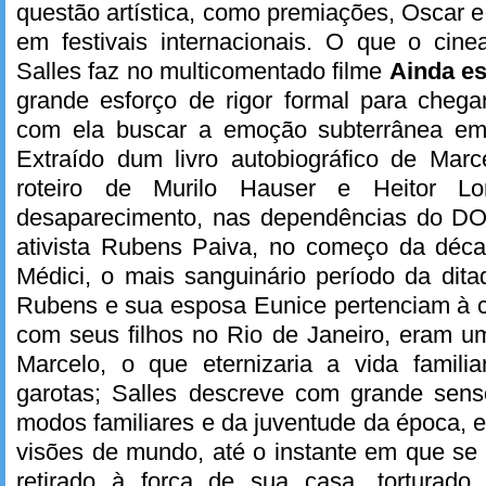
questão artística, como premiações, Oscar 
em festivais internacionais. O que o cinea
Salles faz no multicomentado filme
Ainda e
grande esforço de rigor formal para chega
com ela buscar a emoção subterrânea em
Extraído dum livro autobiográfico de Mar
roteiro de Murilo Hauser e Heitor L
desaparecimento, nas dependências do DOI
ativista Rubens Paiva, no começo da déc
Médici, o mais sanguinário período da ditadu
Rubens e sua esposa Eunice pertenciam à c
com seus filhos no Rio de Janeiro, eram u
Marcelo, o que eternizaria a vida familia
garotas; Salles descreve com grande sens
modos familiares e da juventude da época, 
visões de mundo, até o instante em que se 
retirado à força de sua casa, torturado