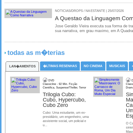
NOTICIAS/DROPS / NA ESTANTE | 25/07/2026
A Questao da Linguagem Como
Jose Geraldo Vieira executa sua forma de tr
sua narrativa, em grau maximo, em A Quadra
todas as m�terias
�LTIMAS RESENHAS
NO CINEMA
MUSICAIS
LAN�AMENTOS
DVD
D
Classicline - 92 Min. Ficção
Class
Cientifica, Suspense/Thriller, Terror
Dram
Trilogia Cubo:
Si
Cubo, Hypercubo,
Ma
Cubo Zero
Ca
Um
Cubo: Uma estudante, um ex-
Es
presidiário, um engenheiro, uma
assistente social, um policial e
O Ca
u...
sinis
Mass