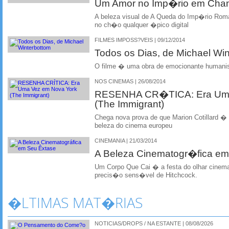
Um Amor no Imp�rio em Cha
A beleza visual de A Queda do Imp�rio Ro
no ch�o qualquer �pico digital
FILMES IMPOSS?VEIS | 09/12/2014
Todos os Dias, de Michael Wi
O filme � uma obra de emocionante humanis
NOS CINEMAS | 26/08/2014
RESENHA CR�TICA: Era Uma
(The Immigrant)
Chega nova prova de que Marion Cotillard � 
beleza do cinema europeu
CINEMANIA | 21/03/2014
A Beleza Cinematogr�fica e
Um Corpo Que Cai � a festa do olhar cinema
precis�o sens�vel de Hitchcock.
�LTIMAS MAT�RIAS
NOTICIAS/DROPS / NA ESTANTE | 08/08/2026