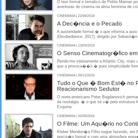
O teor formal e tematico de Petite Maman po
aventuras do cinema na alma feminina de cr
CINEMANIA | 22/08/2018
A Dec�ncia e o Pecado
A austeridade formal � o que informa a aur
(Disobedience; 2017), dirigido por Sebasti�n 
CINEMANIA | 13/04/2018
O Senso Cinematogr�fico em
Rendo-me inteiramente a Atlantic City, mais
que a provoca��o � pura simplicidade for
CINEMANIA | 09/12/2016
Tudo o Que � Bom Est� no 
Reacionarismo Sedutor
O norte-americano Peter Bogdanovich perma
da nostalgia. � o que se v� pela estrutura
Esquina
CINEMANIA | 02/09/2016
O Filme: Um Aqu�rio no Contin
Kleber Mendon�a Filho segue fazendo, em A
precis�o formal e com uma atmosfera ensa�s