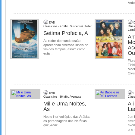
Ardea
DVD
D
Classicline - 97 Min. Suspense/Thriller
Class
Comé
Setima Profecia, A
Ant
Ao redor do mundo estão
Mc
aparecendo diversos sinais do
Ac
fim dos tempos, assim como
Ou
está ...
Flore
Field
MacL
Olymp
DVD
D
Classicline - 86 Min. Aventura
Class
Mil e Uma Noites,
Al
As
La
Neste incrível épico das Arábias,
Jon 
os personagens das histórias
estre
que j&aac...
aven
gran.