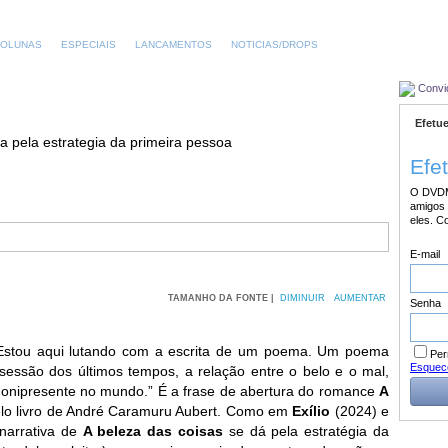
OLUNAS
ESPECIAIS
LANCAMENTOS
NOTICIAS/DROPS
Convi
Efetue
da pela estrategia da primeira pessoa
Efe
O DVDM
amigos 
eles. C
E-mail
TAMANHO DA FONTE |
DIMINUIR
AUMENTAR
Senha
“Estou aqui lutando com a escrita de um poema. Um poema
Per
Esquec
bsessão dos últimos tempos, a relação entre o belo e o mal,
 onipresente no mundo.” É a frase de abertura do romance
A
elo livro de André Caramuru Aubert. Como em
Exílio
(2024) e
 narrativa de
A beleza das coisas
se dá pela estratégia da