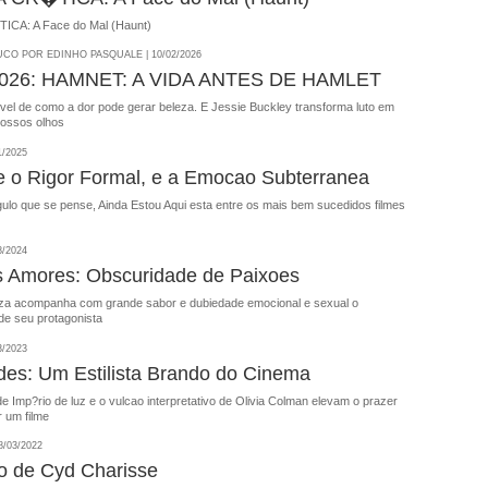
CA: A Face do Mal (Haunt)
CO POR EDINHO PASQUALE | 10/02/2026
026: HAMNET: A VIDA ANTES DE HAMLET
vel de como a dor pode gerar beleza. E Jessie Buckley transforma luto em
nossos olhos
1/2025
e o Rigor Formal, e a Emocao Subterranea
ulo que se pense, Ainda Estou Aqui esta entre os mais bem sucedidos filmes
8/2024
s Amores: Obscuridade de Paixoes
za acompanha com grande sabor e dubiedade emocional e sexual o
e seu protagonista
3/2023
s: Um Estilista Brando do Cinema
de Imp?rio de luz e o vulcao interpretativo de Olivia Colman elevam o prazer
r um filme
/03/2022
o de Cyd Charisse