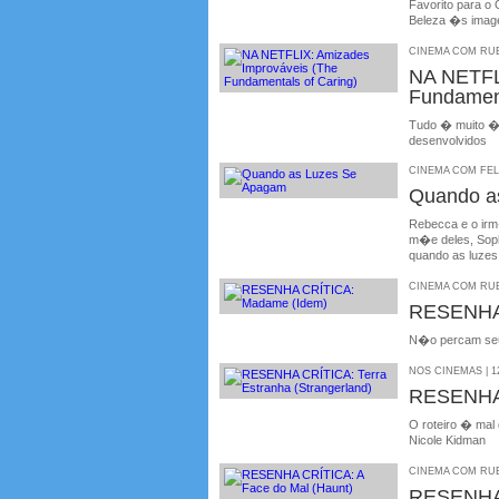
Favorito para o 
Beleza �s image
CINEMA COM RUBE
NA NETFL
Fundament
Tudo � muito �b
desenvolvidos
CINEMA COM FELIP
Quando a
Rebecca e o irm
m�e deles, Soph
quando as luzes
CINEMA COM RUBE
RESENHA
N�o percam seu 
NOS CINEMAS | 12
RESENHA 
O roteiro � mal
Nicole Kidman
CINEMA COM RUBE
RESENHA 