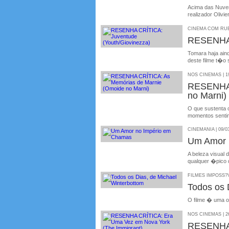
Acima das Nuven
realizador Olivi
CINEMA COM RUBE
RESENHA 
Tomara haja ain
deste filme t�o 
NOS CINEMAS | 19
RESENHA 
no Marni)
O que sustenta 
momentos senti
CINEMANIA | 09/0
Um Amor 
A beleza visua
qualquer �pico d
FILMES IMPOSS?VE
Todos os 
O filme � uma o
NOS CINEMAS | 26
RESENHA 