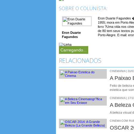
SOBRE O COLUNISTA:
Eron Duarte Fagundes � 
1955; mora em Porto Aleg
livro ?Uma vida nos cin
de 80 tem seus textos p
Eron Duarte
Porto Alegre. E-mail: e
Fagundes
Carregando...
RELACIONADOS
CINEMANIA | 31/0
A Paixao 
Feito de beleza
estetica que som
CINEMANIA | 17/1
A Beleza 
A beleza visual
CINEMA COM RUBE
OSCAR 201