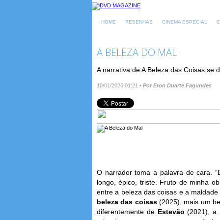
HOME
RESENHAS
CINEMA ESPECIAL
C
A BELEZA DO MAL
A narrativa de A Beleza das Coisas se 
10/01/2026 01:21
•
Por Eron Duarte Fagundes
O narrador toma a palavra de cara. 
longo, épico, triste. Fruto de minha o
entre a beleza das coisas e a maldade
beleza das coisas
(2025), mais um b
diferentemente de
Estevão
(2021), a