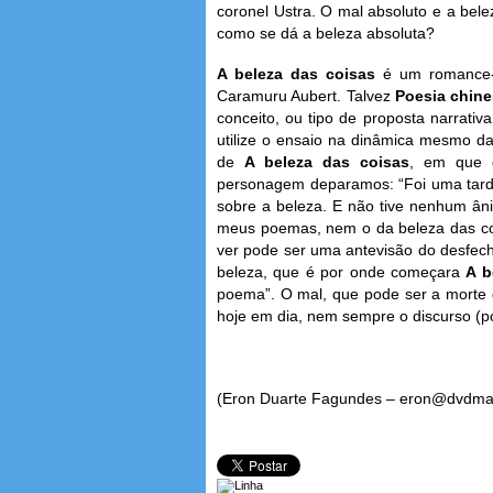
coronel Ustra. O mal absoluto e a bele
como se dá a beleza absoluta?
A beleza das coisas
é um romance-
Caramuru Aubert. Talvez
Poesia chin
conceito, ou tipo de proposta narrativ
utilize o ensaio na dinâmica mesmo da
de
A beleza das coisas
, em que 
personagem deparamos: “Foi uma tarde
sobre a beleza. E não tive nenhum ân
meus poemas, nem o da beleza das coi
ver pode ser uma antevisão do desfec
beleza, que é por onde começara
A b
poema”. O mal, que pode ser a morte d
hoje em dia, nem sempre o discurso (po
(Eron Duarte Fagundes – eron@dvdma