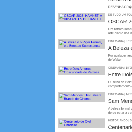
RESENHA CR�TI
DE TUDO UM POU
OSCAR 2
Um retrato sensi
arte diante dos 
CINEMANIA | 07/0
A Beleza 
Por qualquer ang
de Walter
CINEMANIA | 18/0
Entre Doi
O Reino da Bele
comportamento d
CINEMANIA | 14/0
Sam Mende
A beleza formal 
de se estar a ve
HISTORIANDO | 08
Centenari