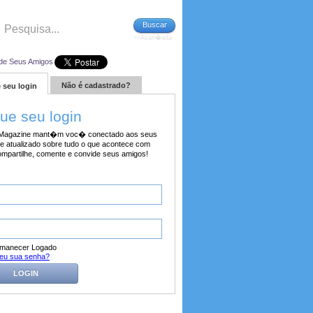
Buscar
>>Avan�ada
de Seus Amigos
Não é cadastrado?
 seu login
tue seu login
agazine mant�m voc� conectado aos seus
e atualizado sobre tudo o que acontece com
ompartilhe, comente e convide seus amigos!
manecer Logado
eu sua senha?
LOGIN