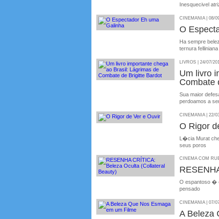
Inesquecivel atr
CINEMANIA | 08/0
O Espect
Ha sempre beleza
ternura felliniana
LIVROS | 24/07/20
Um livro 
Combate d
Sua maior defesa
perdoamos a sen
CINEMANIA | 22/0
O Rigor d
L�cia Murat che
seus poros
CINEMA COM RUBE
RESENHA 
O espantoso � c
pensado
CINEMANIA | 07/0
A Beleza