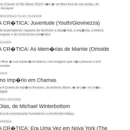
s (Clouds of Sils Maria; 2014) n�o � um filme fora de seu tempo, do
er Assayas
NS EWALD FILHO | 31/03/2016
CR�TICA: Juventude (Youth/Giovinezza)
da espectadores capazes de desfrutar a eleg�ncia, a ang�stia, a beleza
singular e de certa forma rom�ntico
/11/2015
CR�TICA: As Mem�rias de Marnie (Omoide
o filme � sua implac�vel beleza, com imagens que s�o pinturas e tem
mentais
3/2015
no Imp�rio em Chamas
l de A Queda do Imp�rio Romano, de Anthony Mann, � de p�r no ch�o
igital
IS | 09/12/2014
Dias, de Michael Winterbottom
bra de emocionante humanismo e envolvente beleza
/08/2014
CR�TICA: Era Uma Vez em Nova York (The