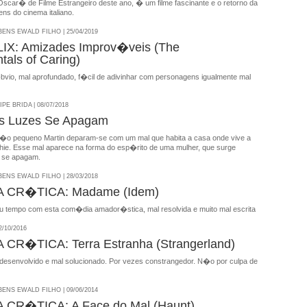
Oscar� de Filme Estrangeiro deste ano, � um filme fascinante e o retorno da
ns do cinema italiano.
NS EWALD FILHO | 25/04/2019
IX: Amizades Improv�veis (The
als of Caring)
vio, mal aprofundado, f�cil de adivinhar com personagens igualmente mal
E BRIDA | 08/07/2018
s Luzes Se Apagam
�o pequeno Martin deparam-se com um mal que habita a casa onde vive a
ie. Esse mal aparece na forma do esp�rito de uma mulher, que surge
 se apagam.
NS EWALD FILHO | 28/03/2018
 CR�TICA: Madame (Idem)
tempo com esta com�dia amador�stica, mal resolvida e muito mal escrita
/10/2016
CR�TICA: Terra Estranha (Strangerland)
 desenvolvido e mal solucionado. Por vezes constrangedor. N�o por culpa de
NS EWALD FILHO | 09/06/2014
CR�TICA: A Face do Mal (Haunt)