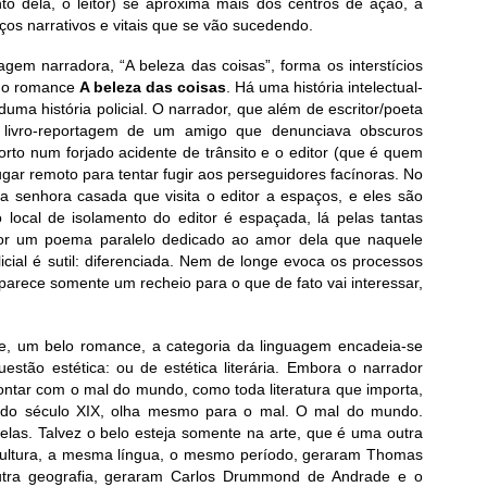
to dela, o leitor) se aproxima mais dos centros de ação, a
ços narrativos e vitais que se vão sucedendo.
em narradora, “A beleza das coisas”, forma os interstícios
 do romance
A beleza das coisas
. Há uma história intelectual-
uma história policial. O narrador, que além de escritor/poeta
m livro-reportagem de um amigo que denunciava obscuros
morto num forjado acidente de trânsito e o editor (que é quem
ugar remoto para tentar fugir aos perseguidores facínoras. No
a senhora casada que visita o editor a espaços, e eles são
 local de isolamento do editor é espaçada, lá pelas tantas
or um poema paralelo dedicado ao amor dela que naquele
cial é sutil: diferenciada. Nem de longe evoca os processos
arece somente um recheio para o que de fato vai interessar,
e, um belo romance, a categoria da linguagem encadeia-se
stão estética: ou de estética literária. Embora o narrador
ontar com o mal do mundo, como toda literatura que importa,
do século XIX, olha mesmo para o mal. O mal do mundo.
las. Talvez o belo esteja somente na arte, que é uma outra
cultura, a mesma língua, o mesmo período, geraram Thomas
ra geografia, geraram Carlos Drummond de Andrade e o