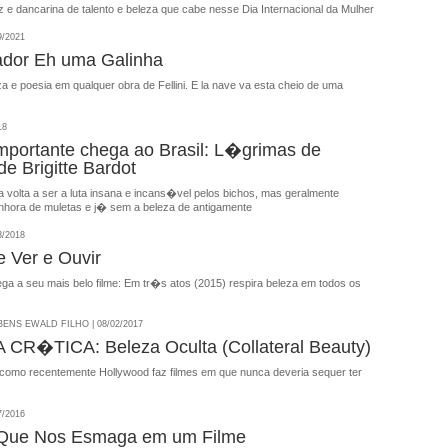
iz e dancarina de talento e beleza que cabe nesse Dia Internacional da Mulher
9/2021
ador Eh uma Galinha
 e poesia em qualquer obra de Fellini. E la nave va esta cheio de uma
18
importante chega ao Brasil: L�grimas de
e Brigitte Bardot
 volta a ser a luta insana e incans�vel pelos bichos, mas geralmente
hora de muletas e j� sem a beleza de antigamente
3/2018
e Ver e Ouvir
ga a seu mais belo filme: Em tr�s atos (2015) respira beleza em todos os
NS EWALD FILHO | 08/02/2017
CR�TICA: Beleza Oculta (Collateral Beauty)
omo recentemente Hollywood faz filmes em que nunca deveria sequer ter
7/2016
 Que Nos Esmaga em um Filme