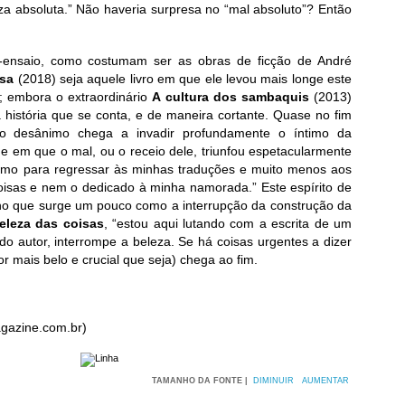
za absoluta.” Não haveria surpresa no “mal absoluto”? Então
ensaio, como costumam ser as obras de ficção de André
esa
(2018) seja aquele livro em que ele levou mais longe este
a; embora o extraordinário
A cultura dos sambaquis
(2013)
 história que se conta, e de maneira cortante. Quase no fim
o desânimo chega a invadir profundamente o íntimo da
 em que o mal, ou o receio dele, triunfou espetacularmente
imo para regressar às minhas traduções e muito menos aos
sas e nem o dedicado à minha namorada.” Este espírito de
ho que surge um pouco como a interrupção da construção da
eleza das coisas
, “estou aqui lutando com a escrita de um
o autor, interrompe a beleza. Se há coisas urgentes a dizer
r mais belo e crucial que seja) chega ao fim.
gazine.com.br)
TAMANHO DA FONTE |
DIMINUIR
AUMENTAR