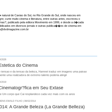
natural de Caxias do Sul, no Rio Grande do Sul, onde nasceu em
re; curte muito cinema e literatura, entre outras artes; escreveu o
emas?, publicado pela editora Movimento em 1999, e desde a d�cada
ublicados em diversos jornais e outras publica��es de cinema em
ron@dvdmagazine.com.br
3/2026
Estetica do Cinema
 e tensao e da tensao da beleza, Hamnet traduz em imagens uma paixao
ente uma realizadora de extremo talento poderia atingir
0/2019
Cinematogr?fica em Seu Extase
 de Um corpo que Cai resplandece cada vez mais com os anos
NS EWALD FILHO | 08/02/2014
4: A Grande Beleza (La Grande Belleza)