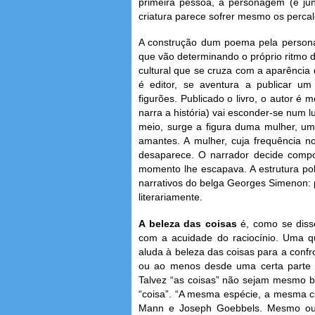
primeira pessoa, a personagem (e jun
criatura parece sofrer mesmo os percal
A construção dum poema pela personag
que vão determinando o próprio ritmo
cultural que se cruza com a aparência d
é editor, se aventura a publicar u
figurões. Publicado o livro, o autor é 
narra a história) vai esconder-se num l
meio, surge a figura duma mulher, um
amantes. A mulher, cuja frequência no
desaparece. O narrador decide comp
momento lhe escapava. A estrutura poli
narrativos do belga Georges Simenon: p
literariamente.
A beleza das coisas
é, como se diss
com a acuidade do raciocínio. Uma que
aluda à beleza das coisas para a confr
ou ao menos desde uma certa parte 
Talvez “as coisas” não sejam mesmo be
“coisa”. “A mesma espécie, a mesma 
Mann e Joseph Goebbels. Mesmo out