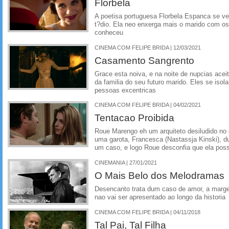
Florbela
A poetisa portuguesa Florbela Espanca se 
t?dio. Ela neo enxerga mais o marido com 
conheceu
CINEMA COM FELIPE BRIDA | 12/03/2021
Casamento Sangrento
Grace esta noiva, e na noite de nupcias aceit
da familia do seu futuro marido. Eles se is
pessoas excentricas
CINEMA COM FELIPE BRIDA | 04/02/2021
Tentacao Proibida
Roue Marengo eh um arquiteto desiludido no
uma garota, Francesca (Nastassja Kinski), d
um caso, e logo Roue desconfia que ela poss
CINEMANIA | 27/01/2021
O Mais Belo dos Melodramas
Desencanto trata dum caso de amor, a mar
nao vai ser apresentado ao longo da historia
CINEMA COM FELIPE BRIDA | 04/11/2018
Tal Pai, Tal Filha