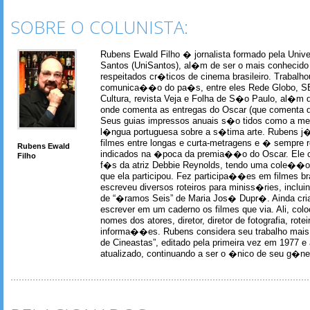
SOBRE O COLUNISTA:
Rubens Ewald Filho � jornalista formado pela Univ
Santos (UniSantos), al�m de ser o mais conhecido
respeitados cr�ticos de cinema brasileiro. Trabal
comunica��o do pa�s, entre eles Rede Globo, S
Cultura, revista Veja e Folha de S�o Paulo, al�m 
onde comenta as entregas do Oscar (que comenta 
Seus guias impressos anuais s�o tidos como a me
l�ngua portuguesa sobre a s�tima arte. Rubens j� 
filmes entre longas e curta-metragens e � sempre re
Rubens Ewald
indicados na �poca da premia��o do Oscar. Ele c
Filho
f�s da atriz Debbie Reynolds, tendo uma cole��o 
que ela participou. Fez participa��es em filmes br
escreveu diversos roteiros para miniss�ries, incl
de “�ramos Seis” de Maria Jos� Dupr�. Ainda c
escrever em um caderno os filmes que via. Ali, col
nomes dos atores, diretor, diretor de fotografia, rotei
informa��es. Rubens considera seu trabalho mais 
de Cineastas”, editado pela primeira vez em 1977 e 
atualizado, continuando a ser o �nico de seu g�ner