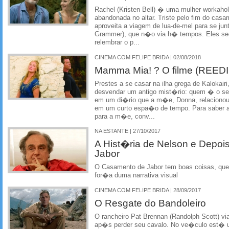
Rachel (Kristen Bell) � uma mulher workahol
abandonada no altar. Triste pelo fim do cas
aproveita a viagem de lua-de-mel para se jun
Grammer), que n�o via h� tempos. Eles se
relembrar o p...
CINEMA COM FELIPE BRIDA | 02/08/2018
Mamma Mia! ? O filme (REE
Prestes a se casar na ilha grega de Kalokair
desvendar um antigo mist�rio: quem � o seu
em um di�rio que a m�e, Donna, relacionou
em um curto espa�o de tempo. Para saber a
para a m�e, conv...
NA ESTANTE | 27/10/2017
A Hist�ria de Nelson e Depo
Jabor
O Casamento de Jabor tem boas coisas, que
for�a duma narrativa visual
CINEMA COM FELIPE BRIDA | 28/09/2017
O Resgate do Bandoleiro
O rancheiro Pat Brennan (Randolph Scott) v
ap�s perder seu cavalo. No ve�culo est� um