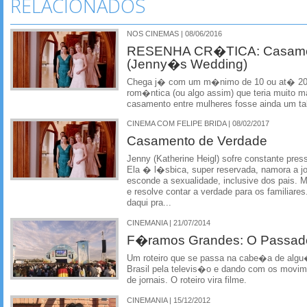
RELACIONADOS
NOS CINEMAS | 08/06/2016
RESENHA CR�TICA: Casamen
(Jenny�s Wedding)
Chega j� com um m�nimo de 10 ou at� 20 
rom�ntica (ou algo assim) que teria muito
casamento entre mulheres fosse ainda um t
CINEMA COM FELIPE BRIDA | 08/02/2017
Casamento de Verdade
Jenny (Katherine Heigl) sofre constante pre
Ela � l�sbica, super reservada, namora a jo
esconde a sexualidade, inclusive dos pais.
e resolve contar a verdade para os familiar
daqui pra...
CINEMANIA | 21/07/2014
F�ramos Grandes: O Passad
Um roteiro que se passa na cabe�a de al
Brasil pela televis�o e dando com os movim
de jornais. O roteiro vira filme.
CINEMANIA | 15/12/2012