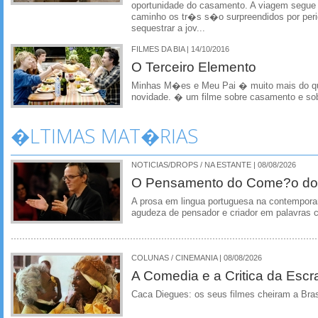
oportunidade do casamento. A viagem segue
caminho os tr�s s�o surpreendidos por per
sequestrar a jov...
FILMES DA BIA | 14/10/2016
O Terceiro Elemento
Minhas M�es e Meu Pai � muito mais do q
novidade. � um filme sobre casamento e so
�LTIMAS MAT�RIAS
NOTICIAS/DROPS / NA ESTANTE | 08/08/2026
O Pensamento do Come?o do
A prosa em lingua portuguesa na contempora
agudeza de pensador e criador em palavras 
COLUNAS / CINEMANIA | 08/08/2026
A Comedia e a Critica da Escra
Caca Diegues: os seus filmes cheiram a Bra