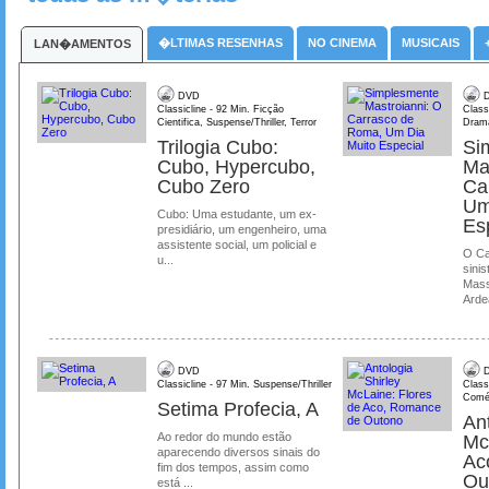
�LTIMAS RESENHAS
NO CINEMA
MUSICAIS
LAN�AMENTOS
DVD
D
Classicline - 92 Min. Ficção
Class
Cientifica, Suspense/Thriller, Terror
Dram
Trilogia Cubo:
Si
Cubo, Hypercubo,
Ma
Cubo Zero
Ca
Um
Cubo: Uma estudante, um ex-
Es
presidiário, um engenheiro, uma
assistente social, um policial e
O Ca
u...
sinis
Mass
Ardea
DVD
D
Classicline - 97 Min. Suspense/Thriller
Class
Comé
Setima Profecia, A
Ant
Ao redor do mundo estão
Mc
aparecendo diversos sinais do
Ac
fim dos tempos, assim como
Ou
está ...