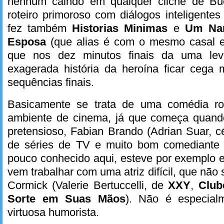
nenhum caindo em qualquer clichê de Bu
roteiro primoroso com diálogos inteligente
fez também
Historias Minimas
e
Um Nam
Esposa
(que alias é com o mesmo casal e
que nos dez minutos finais da uma le
exagerada história da heroína ficar cega
sequências finais.
Basicamente se trata de uma comédia r
ambiente de cinema, já que começa quand
pretensioso, Fabian Brando (Adrian Suar, cé
de séries de TV e muito bom comediant
pouco conhecido aqui, esteve por exemplo
vem trabalhar com uma atriz difícil, que não 
Cormick (Valerie Bertuccelli, de
XXY
,
Club
Sorte em Suas Mãos
). Não é especial
virtuosa humorista.