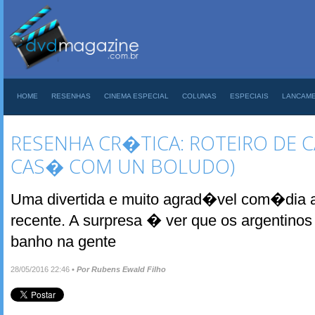
HOME
RESENHAS
CINEMA ESPECIAL
COLUNAS
ESPECIAIS
LANCAM
RESENHA CR�TICA: ROTEIRO DE 
CAS� COM UN BOLUDO)
Uma divertida e muito agrad�vel com�dia a
recente. A surpresa � ver que os argentinos
banho na gente
28/05/2016 22:46
•
Por Rubens Ewald Filho