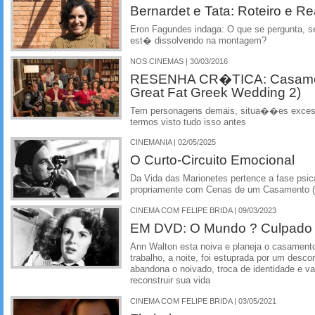
Bernardet e Tata: Roteiro e 
Eron Fagundes indaga: O que se pergunta, sen
est� dissolvendo na montagem?
NOS CINEMAS | 30/03/2016
RESENHA CR�TICA: Casamen
Great Fat Greek Wedding 2)
Tem personagens demais, situa��es exce
termos visto tudo isso antes
CINEMANIA | 02/05/2025
O Curto-Circuito Emocional
Da Vida das Marionetes pertence a fase psican
propriamente com Cenas de um Casamento (
CINEMA COM FELIPE BRIDA | 09/03/2023
EM DVD: O Mundo ? Culpado
Ann Walton esta noiva e planeja o casamento
trabalho, a noite, foi estuprada por um des
abandona o noivado, troca de identidade e vai
reconstruir sua vida
CINEMA COM FELIPE BRIDA | 03/05/2021