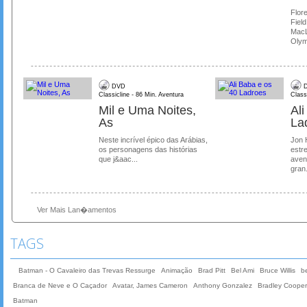
Flore
Field
MacL
Olymp
DVD
D
Classicline - 86 Min. Aventura
Class
Mil e Uma Noites,
Al
As
La
Neste incrível épico das Arábias,
Jon 
os personagens das histórias
estre
que j&aac...
aven
gran.
Ver Mais Lan�amentos
TAGS
Batman - O Cavaleiro das Trevas Ressurge
Animação
Brad Pitt
Bel Ami
Bruce Willis
b
Branca de Neve e O Caçador
Avatar, James Cameron
Anthony Gonzalez
Bradley Cooper
Batman