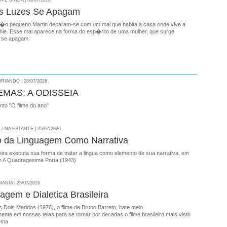
E BRIDA | 08/07/2018
s Luzes Se Apagam
�o pequeno Martin deparam-se com um mal que habita a casa onde vive a
ie. Esse mal aparece na forma do esp�rito de uma mulher, que surge
 se apagam.
RIANDO | 28/07/2026
EMAS: A ODISSEIA
onto "O filme do ano"
 NA ESTANTE | 25/07/2026
o da Linguagem Como Narrativa
ira executa sua forma de tratar a lingua como elemento de sua narrativa, em
 A Quadragesima Porta (1943)
NIA | 25/07/2026
agem e Dialetica Brasileira
 Dois Maridos (1976), o filme de Bruno Barreto, bate meio
nte em nossas telas para se tornar por decadas o filme brasileiro mais visto
ema