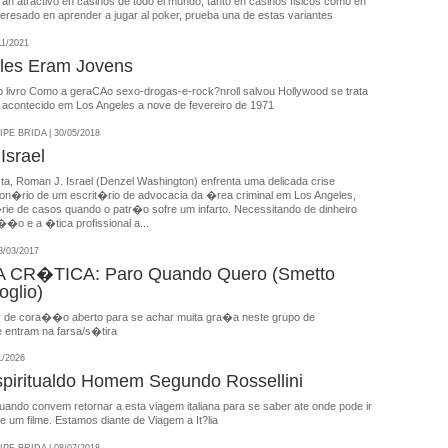
ran atractivo en casinos de todo el mundo, tanto en casinos fisicos como en
interesado en aprender a jugar al poker, prueba una de estas variantes
11/2021
les Eram Jovens
o livro Como a geraCAo sexo-drogas-e-rock?nroll salvou Hollywood se trata
 acontecido em Los Angeles a nove de fevereiro de 1971
E BRIDA | 30/05/2018
Israel
ta, Roman J. Israel (Denzel Washington) enfrenta uma delicada crise
cion�rio de um escrit�rio de advocacia da �rea criminal em Los Angeles,
e de casos quando o patr�o sofre um infarto. Necessitando de dinheiro
��o e a �tica profissional a...
/03/2017
CR�TICA: Paro Quando Quero (Smetto
glio)
r de cora��o aberto para se achar muita gra�a neste grupo de
 entram na farsa/s�tira
1/2026
spiritualdo Homem Segundo Rossellini
ando convem retornar a esta viagem italiana para se saber ate onde pode ir
e um filme. Estamos diante de Viagem a It?lia