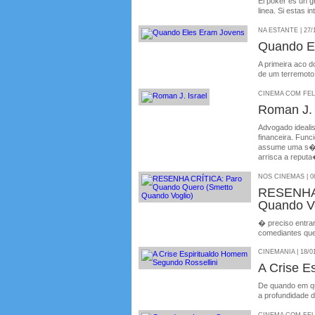
El poker es un g
linea. Si estas 
NA ESTANTE | 27/
Quando E
A primeira aco d
de um terremoto
CINEMA COM FELIP
Roman J. 
Advogado idealis
financeira. Fun
assume uma s�ri
arrisca a reputa
NOS CINEMAS | 08
RESENHA 
Quando Vo
� preciso entra
comediantes que
CINEMANIA | 18/0
A Crise E
De quando em qu
a profundidade d