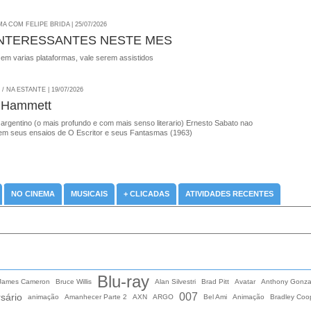
A COM FELIPE BRIDA | 25/07/2026
INTERESSANTES NESTE MES
 em varias plataformas, vale serem assistidos
 NA ESTANTE | 19/07/2026
 Hammett
 argentino (o mais profundo e com mais senso literario) Ernesto Sabato nao
em seus ensaios de O Escritor e seus Fantasmas (1963)
NO CINEMA
MUSICAIS
+ CLICADAS
ATIVIDADES RECENTES
Blu-ray
 James Cameron
Bruce Willis
Alan Silvestri
Brad Pitt
Avatar
Anthony Gonza
007
sário
animação
Amanhecer Parte 2
AXN
ARGO
Bel Ami
Animação
Bradley Coo