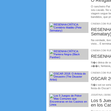
O Resgate
O rancheiro Pat
seu cavalo. No 
viagem segue be
bandidos, que pr
CINEMA COM RUBE
RESENHA 
Sematary
Na verdade, tiv
visto... E term
CINEMA COM RUBE
RESENHA 
N�o deixa de se
a��o, fantasia,
CINEMA COM RUBE
OSCAR 201
N�o sei se seri
festa do Oscar! 
JOGATINA | 30/08/
Los 5 Ju
en los Ca