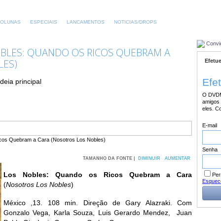
OLUNAS
ESPECIAIS
LANCAMENTOS
NOTICIAS/DROPS
Convi
OBLES: QUANDO OS RICOS QUEBRAM A
LES)
Efetue
Efe
eia principal
O DVDM
amigos 
eles. C
E-mail
Senha
TAMANHO DA FONTE |
DIMINUIR
AUMENTAR
Los Nobles: Quando os Ricos Quebram a Cara
Per
Esquec
(
Nosotros Los Nobles
)
México ,13. 108 min. Direção de Gary Alazraki. Com
Gonzalo Vega, Karla Souza, Luis Gerardo Mendez, Juan