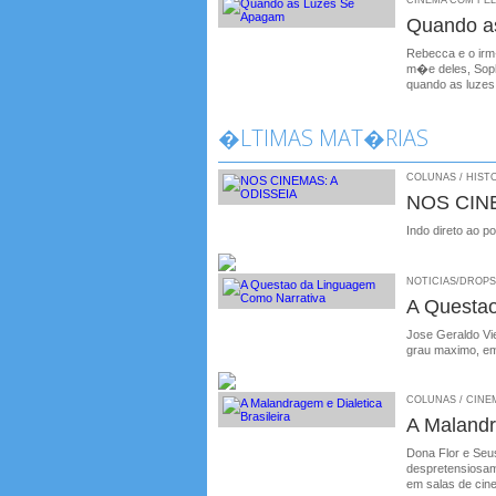
CINEMA COM FELIP
Quando a
Rebecca e o irm
m�e deles, Soph
quando as luzes
�LTIMAS MAT�RIAS
COLUNAS / HISTO
NOS CIN
Indo direto ao p
NOTICIAS/DROPS /
A Questa
Jose Geraldo Vie
grau maximo, em
COLUNAS / CINEMA
A Malandr
Dona Flor e Seus
despretensiosame
em salas de cin