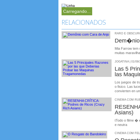
Carregando...
RELACIONADOS
RARO E OBSCURO 
Dem�nio 
Mia Farrow tem 
muitas maravil
JOGATINA | 01/09/
Las 5 Pri
las Maqu
Los juegos de t
o fisico. Las lu
convierten en un 
CINEMA COM RUBE
RESENHA 
Asians)
tTodo o filme �
e neutra
CINEMA COM FELIP