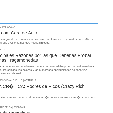
| 06/03/2017
com Cara de Anjo
uma grande performance nesse filme que tem muito a cara dos anos 70 e de
has que o Cinema nos deu nessa d�cada
2023
ncipales Razones por las que Deberias Probar
inas Tragamonedas
ragamonedas son una buena manera de pasar el tiempo en un casino en linea
ces, los sonidos, los colores y las numerosas oportunidades de ganar los
atractivo divertido.
NS EWALD FILHO | 07/11/2018
CR�TICA: Podres de Ricos (Crazy Rich
 extremamente banal fixado numa fam�lia rica de rapazes e mo�as bonitonas
E BRIDA | 28/09/2017