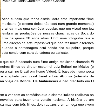
Pablo Giz, Ianis Guerrero, Carlos Gascon.
Acho curioso que tenha distribuidora este importante filme
mexicano (o cinema deles não está num grande momento)
e ainda mais uma comédia popular, que um visual que faz
lembrar as produções de nossas chanchadas da Boca do
Lixo de quase 30 anos atrás. Com uma fotografia feia e
uma direção de arte impossível que não faz muita diferença
quando o personagem está sendo rico ou pobre, porque
esta sendo com cara de cafona ou caricato.
 de que ela é baseada num filme antigo mexicano chamado
El
meiros filmes do diretor espanhol Luiz Buñuel no México (e
u a sair no Brasil em Home Video). É baseado numa peça
e adaptado pelo casal Janet e Luiz Alcoriza (roteirista de
são Viaja de Bonde
,
Os Ambiciosos
e não creditado em
O
tem a ver com as comédias que o cinema italiano realizava na
oveitou para fazer uma versão nacional. A história de um
osa mas com três filhos, dois rapazes e uma moça que vivem