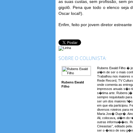
as suas custas, sem profissão, sem p
gigolô. Pena que todo o elenco seja d
Oscar local!).
Enfim, feito por jovem diretor estreante
SOBRE O COLUNISTA:
Rubens Ewald Filho � jo
al�m de ser o mais conh
Trabalhou nos maiores 
Rede Record, TV Cultura
Rubens Ewald
onde comenta as entreg
Filho
impressos anuais s�o t
s�tima arte. Rubens j� a
sempre requisitado para
ser um dos maiores f�s 
em que ela participou. F
diversos roteiros para 
Maria Jos� Dupr�. Aind
Ali, colocava, al�m do t�t
outras informa��es. Rub
Cineastas”, editado pela
ser o �nico de seu g�ne