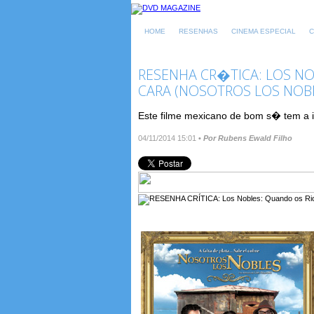
HOME
RESENHAS
CINEMA ESPECIAL
C
RESENHA CR�TICA: LOS N
CARA (NOSOTROS LOS NOB
Este filme mexicano de bom s� tem a id
04/11/2014 15:01
•
Por Rubens Ewald Filho