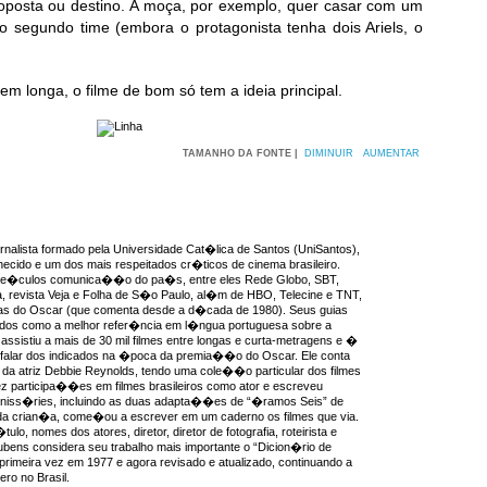
roposta ou destino. A moça, por exemplo, quer casar com um
o segundo time (embora o protagonista tenha dois Ariels, o
 em longa, o filme de bom só tem a ideia principal.
TAMANHO DA FONTE |
DIMINUIR
AUMENTAR
rnalista formado pela Universidade Cat�lica de Santos (UniSantos),
ecido e um dos mais respeitados cr�ticos de cinema brasileiro.
ve�culos comunica��o do pa�s, entre eles Rede Globo, SBT,
, revista Veja e Folha de S�o Paulo, al�m de HBO, Telecine e TNT,
as do Oscar (que comenta desde a d�cada de 1980). Seus guias
idos como a melhor refer�ncia em l�ngua portuguesa sobre a
ssistiu a mais de 30 mil filmes entre longas e curta-metragens e �
 falar dos indicados na �poca da premia��o do Oscar. Ele conta
da atriz Debbie Reynolds, tendo uma cole��o particular dos filmes
ez participa��es em filmes brasileiros como ator e escreveu
miniss�ries, incluindo as duas adapta��es de “�ramos Seis” de
a crian�a, come�ou a escrever em um caderno os filmes que via.
ulo, nomes dos atores, diretor, diretor de fotografia, roteirista e
ens considera seu trabalho mais importante o “Dicion�rio de
 primeira vez em 1977 e agora revisado e atualizado, continuando a
ro no Brasil.