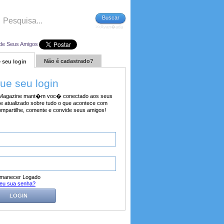
Buscar
>>Avan�ada
de Seus Amigos
Não é cadastrado?
 seu login
tue seu login
agazine mant�m voc� conectado aos seus
e atualizado sobre tudo o que acontece com
ompartilhe, comente e convide seus amigos!
manecer Logado
eu sua senha?
LOGIN