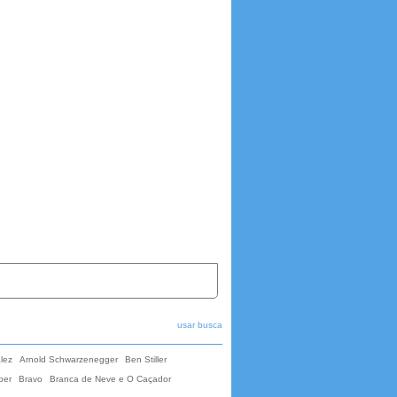
usar busca
lez
Arnold Schwarzenegger
Ben Stiller
per
Bravo
Branca de Neve e O Caçador