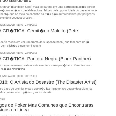
 do Bandoleiro
 Brennan (Randolph Scott) viaja de carona em uma carruagem ap�s perder
ve�culo est� um casal de noivos, felizes pela oportunidade do casamento. A
m at� que no meio do caminho os tr�s s�o surpreendidos por perigosos
etendem sequestrar a jov...
NS EWALD FILHO | 13/05/2019
CR�TICA: Cemit�rio Maldito (Pete
)
e certo receio em ver um drama de suspense banal, que tem cara de j�
ina com clich�s e nenhum impacto
NS EWALD FILHO | 22/05/2018
CR�TICA: Pantera Negra (Black Panther)
r um atrevimento realizar esta aventura cara que � bem diferente como
 fic��o cient�fica
NS EWALD FILHO | 30/12/2017
8: O Artista do Desastre (The Disaster Artist)
a o caso de premiar o cara que n�o faz muito tempo quase destruiu uma
Mas quem curte o g�nero, vai se divertir...
2023
egos de Poker Mas Comunes que Encontraras
sinos en Linea