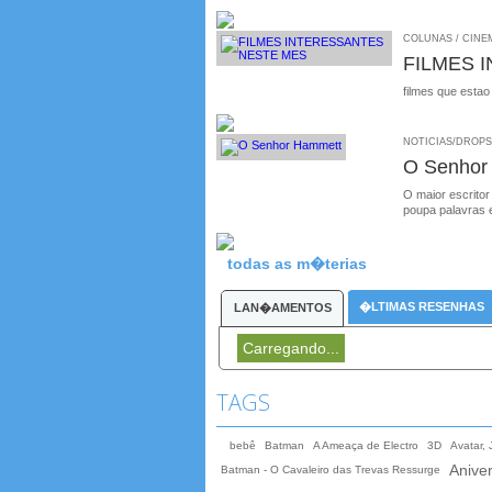
COLUNAS / CINEM
FILMES 
filmes que estao
NOTICIAS/DROPS /
O Senhor
O maior escritor
poupa palavras 
todas as m�terias
�LTIMAS RESENHAS
LAN�AMENTOS
Carregando...
TAGS
bebê
Batman
A Ameaça de Electro
3D
Avatar,
Aniver
Batman - O Cavaleiro das Trevas Ressurge