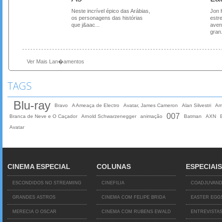
Neste incrível épico das Arábias,
Jon 
os personagens das histórias
estre
que j&aac...
aven
gran.
Ver Mais Lan�amentos
TAGS
Blu-ray
Bravo
A Ameaça de Electro
Avatar, James Cameron
Alan Silvestri
Am
007
Branca de Neve e O Caçador
Arnold Schwarzenegger
animação
Batman
AXN
Avatar
CINEMA ESPECIAL
COLUNAS
ESPECIAIS
ESCONDIDOS NO STREAMING
CINEFILIA
COADJUVAN
GRANDES ASTROS
CINEMA COM FELIPE BRIDA
EASTER EGG
MERECIA O OSCAR
CINEMA COM RUBENS EWALD
ENTREVISTA