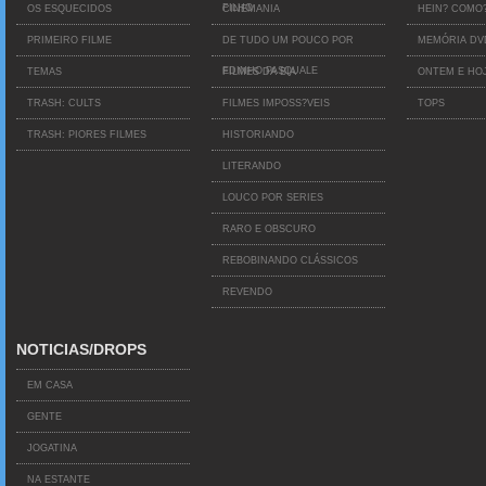
FILHO
OS ESQUECIDOS
CINEMANIA
HEIN? COMO
PRIMEIRO FILME
DE TUDO UM POUCO POR
MEMÓRIA D
EDINHO PASQUALE
TEMAS
FILMES DA BIA
ONTEM E HO
TRASH: CULTS
FILMES IMPOSS?VEIS
TOPS
TRASH: PIORES FILMES
HISTORIANDO
LITERANDO
LOUCO POR SERIES
RARO E OBSCURO
REBOBINANDO CLÁSSICOS
REVENDO
NOTICIAS/DROPS
EM CASA
GENTE
JOGATINA
NA ESTANTE