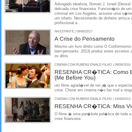
Advogado idealista, Roman J. Israel (Denzel
delicada crise financeira. Funcion�rio de u
criminal em Los Angeles, assume uma s�rie
um infarto. Necessitando de dinheiro arrisc
profissional a...
NA ESTANTE | 09/06/2017
A Crise do Pensamento
Mesmo um livro direto como O Conformismo 
bien-pensants; 2013) produz estes excertos d
os ditos
CINEMA COM RUBENS EWALD FILHO | 09/06/2016
RESENHA CR�TICA: Como Er
(Me Before You)
um filme agrad�vel de ver j� que o espectad
crise. Chorar em cinema n�o faz mal a ni
CINEMA COM RUBENS EWALD FILHO | 24/09/2014
RESENHA CR�TICA: Miss Vi
O filme � uma par�bola pol�tica de toda a
crise financeira