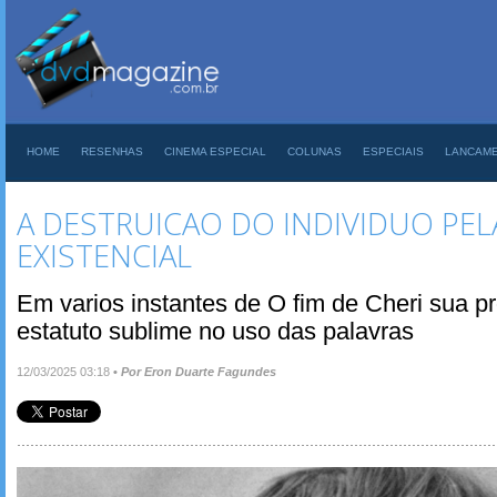
HOME
RESENHAS
CINEMA ESPECIAL
COLUNAS
ESPECIAIS
LANCAM
A DESTRUICAO DO INDIVIDUO PEL
EXISTENCIAL
Em varios instantes de O fim de Cheri sua p
estatuto sublime no uso das palavras
12/03/2025 03:18
•
Por Eron Duarte Fagundes