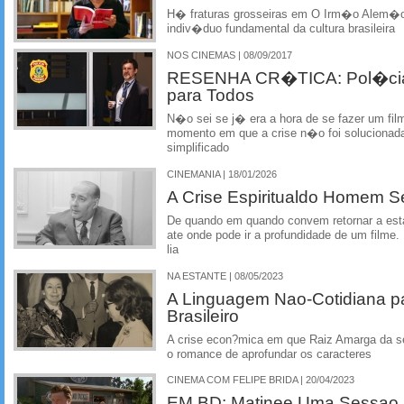
H� fraturas grosseiras em O Irm�o Alem�
indiv�duo fundamental da cultura brasileira
NOS CINEMAS | 08/09/2017
RESENHA CR�TICA: Pol�cia F
para Todos
N�o sei se j� era a hora de se fazer um fi
momento em que a crise n�o foi solucionada
simplificado
CINEMANIA | 18/01/2026
A Crise Espiritualdo Homem S
De quando em quando convem retornar a esta
ate onde pode ir a profundidade de um filme
lia
NA ESTANTE | 08/05/2023
A Linguagem Nao-Cotidiana pa
Brasileiro
A crise econ?mica em que Raiz Amarga da s
o romance de aprofundar os caracteres
CINEMA COM FELIPE BRIDA | 20/04/2023
EM BD: Matinee Uma Sessao 