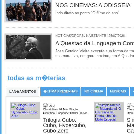
NOS CINEMAS: A ODISSEIA
Indo direto ao ponto "O filme do ano"
NOTICIAS/DROPS / NA ESTANTE | 25/07/2026
A Questao da Linguagem Como
Jose Geraldo Vieira executa sua forma de tr
sua narrativa, em grau maximo, em A Quadra
todas as m�terias
�LTIMAS RESENHAS
NO CINEMA
MUSICAIS
LAN�AMENTOS
DVD
D
Classicline - 92 Min. Ficção
Class
Cientifica, Suspense/Thriller, Terror
Dram
Trilogia Cubo:
Si
Cubo, Hypercubo,
Ma
Cubo Zero
Ca