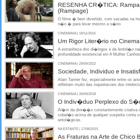
RESENHA CR�TICA: Rampage
(Rampage)
O filme � bem divertido, com sacadas na hor
n�o � para levar mesmo a s�rio
CINEMANIA | 18/11/2016
Um Rigor Liter�rio no Cinem
A estranheza dos di�logos e da lentid�o na
profundidade existencial em A Mulher Canhot
CINEMANIA | 29/09/2022
Sociedade, Individuo e Insatis
Alain Tanner fez, especialmente entre os an
refletiam muito das inquietacoes dos intelec
CINEMANIA | 26/09/2018
O Indiv�duo Perplexo do S�
Al�m da dire��o constantemente criativa 
cidad�o acima de qualquer suspeita conta c
antol�gicas.
NA ESTANTE | 17/06/2015
As Fraturas na Arte de Chico