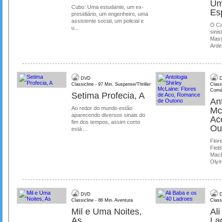
Um
Cubo: Uma estudante, um ex-
Es
presidiário, um engenheiro, uma
assistente social, um policial e
O Ca
u...
sinis
Mass
Ardea
DVD
D
Classicline - 97 Min. Suspense/Thriller
Class
Comé
Setima Profecia, A
Ant
Ao redor do mundo estão
Mc
aparecendo diversos sinais do
Ac
fim dos tempos, assim como
Ou
está ...
Flore
Field
MacL
Olymp
DVD
D
Classicline - 86 Min. Aventura
Class
Mil e Uma Noites,
Al
As
La