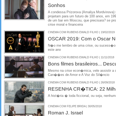
Sonhos
A condessa Prizorova (Amaliya Mordvinova) 
projetam para um futuro de 100 anos, em 199
de um bar em Moscou, que precisara? se pros
crise moral e financeira
CINEMA COM RUBENS EWALD FILHO | 19/02/2019
OSCAR 2019: Com o Oscar N�
N�o me lembro de uma crise, ou sucess�o 
este ano
CINEMA COM RUBENS EWALD FILHO | 11/11/2018
Bons filmes brasileiros... Descu
Mesmo na crise econ�mica, vele assistir a d
Can��es de Amor e A Voz do Sil�ncio
CINEMA COM RUBENS EWALD FILHO | 26/09/2018
RESENHA CR�TICA: 22 Milhas
A hist�ria � toda ficcional, ou seja, nenhu
CINEMA COM FELIPE BRIDA | 30/05/2018
Roman J. Israel