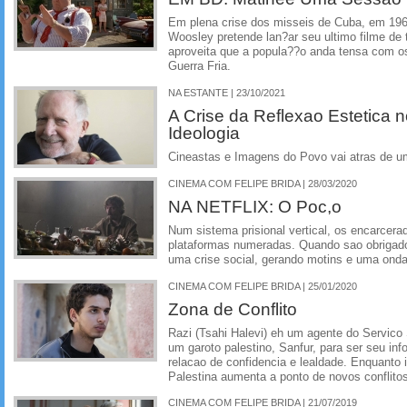
Em plena crise dos misseis de Cuba, em 1962
Woosley pretende lan?ar seu ultimo filme de 
aproveita que a popula??o anda tensa com 
Guerra Fria.
NA ESTANTE | 23/10/2021
A Crise da Reflexao Estetica n
Ideologia
Cineastas e Imagens do Povo vai atras de uma
CINEMA COM FELIPE BRIDA | 28/03/2020
NA NETFLIX: O Poc,o
Num sistema prisional vertical, os encarcer
plataformas numeradas. Quando sao obrigados
uma crise social, gerando motins e uma onda
CINEMA COM FELIPE BRIDA | 25/01/2020
Zona de Conflito
Razi (Tsahi Halevi) eh um agente do Servico 
um garoto palestino, Sanfur, para ser seu in
relacao de confidencia e lealdade. Enquanto is
Palestina aumenta a ponto de novos conflito
CINEMA COM FELIPE BRIDA | 21/07/2019