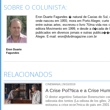
SOBRE O COLUNISTA:
Eron Duarte Fagundes � natural de Caxias do Sul, 
onde nasceu em 1955; mora em Porto Alegre; curte m
entre outras artes; escreveu o livro ?Uma vida nos 
editora Movimento em 1999, e desde a d�cada de 
publicados em diversos jornais e outras publica�
Alegre. E-mail: eron@dvdmagazine.com.br
Eron Duarte
Fagundes
RELACIONADOS
CINEMANIA | 29/10/2019
A Crise Pol?tica e a Crise Hu
O diretor argentino Sebastian Borensztein ce
odisseia dos tontos (La odisea de los giles
estourou a crise econ?mica do pais em 2001