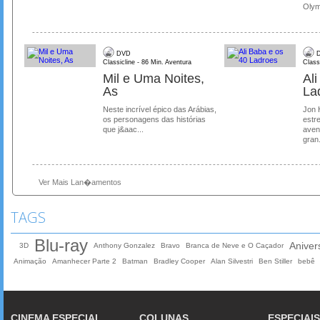
Olymp
DVD
D
Classicline - 86 Min. Aventura
Class
Mil e Uma Noites,
Al
As
La
Neste incrível épico das Arábias,
Jon 
os personagens das histórias
estre
que j&aac...
aven
gran.
Ver Mais Lan�amentos
TAGS
Blu-ray
Aniver
3D
Anthony Gonzalez
Bravo
Branca de Neve e O Caçador
Animação
Amanhecer Parte 2
Batman
Bradley Cooper
Alan Silvestri
Ben Stiller
bebê
CINEMA ESPECIAL
COLUNAS
ESPECIAIS