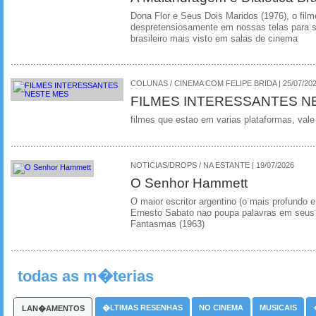
Dona Flor e Seus Dois Maridos (1976), o film
despretensiosamente em nossas telas para se
brasileiro mais visto em salas de cinema
COLUNAS / CINEMA COM FELIPE BRIDA | 25/07/20
FILMES INTERESSANTES N
filmes que estao em varias plataformas, vale
NOTICIAS/DROPS / NA ESTANTE | 19/07/2026
O Senhor Hammett
O maior escritor argentino (o mais profundo e
Ernesto Sabato nao poupa palavras em seus 
Fantasmas (1963)
todas as m�terias
�LTIMAS RESENHAS
NO CINEMA
MUSICAIS
LAN�AMENTOS