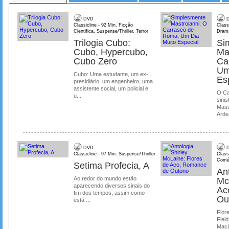
DVD
D
Classicline - 92 Min. Ficção
Class
Cientifica, Suspense/Thriller, Terror
Dram
Trilogia Cubo:
Si
Cubo, Hypercubo,
Ma
Cubo Zero
Ca
Um
Cubo: Uma estudante, um ex-
Es
presidiário, um engenheiro, uma
assistente social, um policial e
O Ca
u...
sinis
Mass
Ardea
DVD
D
Classicline - 97 Min. Suspense/Thriller
Class
Comé
Setima Profecia, A
Ant
Ao redor do mundo estão
Mc
aparecendo diversos sinais do
Ac
fim dos tempos, assim como
Ou
está ...
Flore
Field
MacL