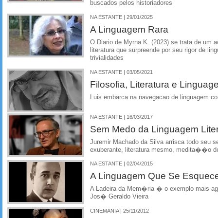
buscados pelos historiadores
NA ESTANTE | 29/01/2025
A Linguagem Rara
O Diario de Myrna K. (2023) se trata de um
literatura que surpreende por seu rigor de l
trivialidades
NA ESTANTE | 03/05/2021
Filosofia, Literatura e Linguag
Luis embarca na navegacao de linguagem c
NA ESTANTE | 16/03/2017
Sem Medo da Linguagem Lite
Juremir Machado da Silva arrisca todo seu
exuberante, literatura mesmo, medita��o d
NA ESTANTE | 02/04/2015
A Linguagem Que Se Esquec
A Ladeira da Mem�ria � o exemplo mais agu
Jos� Geraldo Vieira
CINEMANIA | 25/11/2012