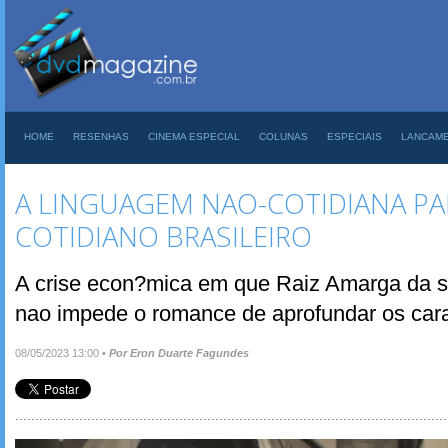
HOME
RESENHAS
CINEMA ESPECIAL
COLUNAS
ESPECIAIS
LANCAM
A LINGUAGEM NAO-COTIDIANA PA
COTIDIANO BRASILEIRO
A crise econ?mica em que Raiz Amarga da s
nao impede o romance de aprofundar os car
08/05/2023 13:00
•
Por Eron Duarte Fagundes