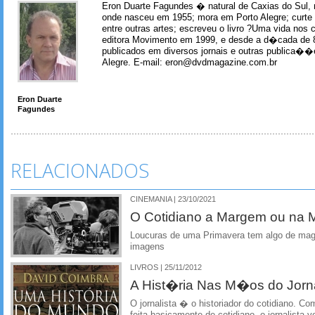
Eron Duarte Fagundes � natural de Caxias do Sul, 
onde nasceu em 1955; mora em Porto Alegre; curte m
entre outras artes; escreveu o livro ?Uma vida nos 
editora Movimento em 1999, e desde a d�cada de 
publicados em diversos jornais e outras publica�
Alegre. E-mail: eron@dvdmagazine.com.br
Eron Duarte
Fagundes
RELACIONADOS
CINEMANIA | 23/10/2021
O Cotidiano a Margem ou na 
Loucuras de uma Primavera tem algo de mag
imagens
LIVROS | 25/11/2012
A Hist�ria Nas M�os do Jorna
O jornalista � o historiador do cotidiano.