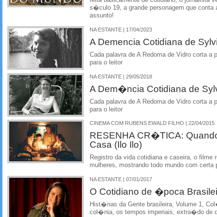
feita basicamente de cotidiano, o jornalista 
s�culo 19, a grande personagem que conta a
assunto!
NA ESTANTE | 17/04/2023
A Demencia Cotidiana de Sylvi
Cada palavra de A Redoma de Vidro corta a 
para o leitor
NA ESTANTE | 29/05/2018
A Dem�ncia Cotidiana de Sylv
Cada palavra de A Redoma de Vidro corta a 
para o leitor
CINEMA COM RUBENS EWALD FILHO | 22/04/2015
RESENHA CR�TICA: Quando 
Casa (Ilo Ilo)
Registro da vida cotidiana e caseira, o filme
mulheres, mostrando todo mundo com certa 
NA ESTANTE | 07/01/2017
O Cotidiano de �poca Brasilei
Hist�rias da Gente brasileira, Volume 1, Co
col�nia, os tempos imperiais, extra�do d