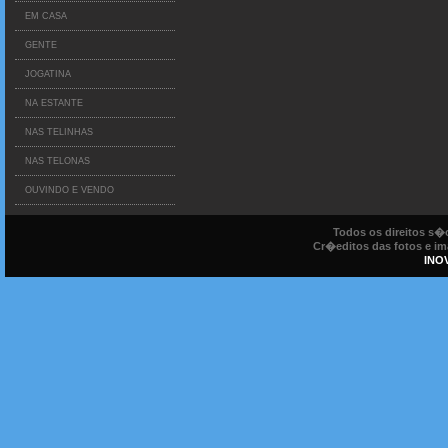
EM CASA
GENTE
JOGATINA
NA ESTANTE
NAS TELINHAS
NAS TELONAS
OUVINDO E VENDO
Todos os direitos s
Cr�editos das fotos e ima
INO