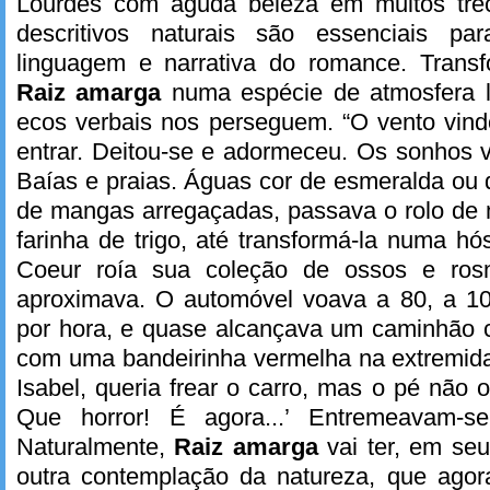
Lourdes com aguda beleza em muitos trec
descritivos naturais são essenciais p
linguagem e narrativa do romance. Trans
Raiz amarga
numa espécie de atmosfera li
ecos verbais nos perseguem. “O vento vind
entrar. Deitou-se e adormeceu. Os sonhos 
Baías e praias. Águas cor de esmeralda ou 
de mangas arregaçadas, passava o rolo de
farinha de trigo, até transformá-la numa hó
Coeur roía sua coleção de ossos e ros
aproximava. O automóvel voava a 80, a 10
por hora, e quase alcançava um caminhão c
com uma bandeirinha vermelha na extremida
Isabel, queria frear o carro, mas o pé não 
Que horror! É agora...’ Entremeavam-se
Naturalmente,
Raiz amarga
vai ter, em se
outra contemplação da natureza, que agora