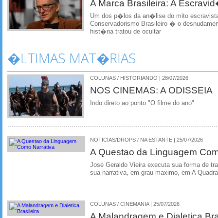
A Marca Brasileira: A Escrav
Um dos p�los da an�lise do mito escravist
Conservadorismo Brasileiro � o desnudamen
hist�ria tratou de ocultar
�LTIMAS MAT�RIAS
COLUNAS / HISTORIANDO | 28/07/2026
NOS CINEMAS: A ODISSEIA
Indo direto ao ponto "O filme do ano"
NOTICIAS/DROPS / NA ESTANTE | 25/07/2026
A Questao da Linguagem Como
Jose Geraldo Vieira executa sua forma de tr
sua narrativa, em grau maximo, em A Quadra
COLUNAS / CINEMANIA | 25/07/2026
A Malandragem e Dialetica Bra