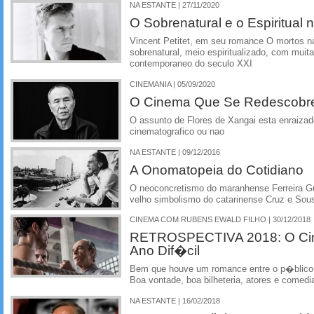
NA ESTANTE | 27/11/2020
O Sobrenatural e o Espiritua
Vincent Petitet, em seu romance O mortos n
sobrenatural, meio espiritualizado, com muita
contemporaneo do seculo XXI
CINEMANIA | 05/09/2020
O Cinema Que Se Redescobr
O assunto de Flores de Xangai esta enraizado
cinematografico ou nao
NA ESTANTE | 09/12/2016
A Onomatopeia do Cotidiano
O neoconcretismo do maranhense Ferreira Gu
velho simbolismo do catarinense Cruz e Sou
CINEMA COM RUBENS EWALD FILHO | 30/12/2018
RETROSPECTIVA 2018: O Cin
Ano Dif�cil
Bem que houve um romance entre o p�blico br
Boa vontade, boa bilheteria, atores e comedi
NA ESTANTE | 16/02/2018