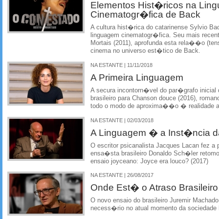
Elementos Hist�ricos na Lin
Cinematogr�fica de Back
A cultura hist�rica do catarinense Sylvio B
linguagem cinematogr�fica. Seu mais recent
Mortais (2011), aprofunda esta rela��o (tens
cinema no universo est�tico de Back.
NA ESTANTE | 11/11/2018
A Primeira Linguagem
A secura incontorn�vel do par�grafo inicia
brasileiro para Chanson douce (2016), roman
todo o modo de aproxima��o � realidade ao
NA ESTANTE | 02/03/2018
A Linguagem � a Inst�ncia d
O escritor psicanalista Jacques Lacan fez a 
ensa�sta brasileiro Donaldo Sch�ler retomo
ensaio joyceano: Joyce era louco? (2017)
NA ESTANTE | 26/08/2017
Onde Est� o Atraso Brasileiro
O novo ensaio do brasileiro Juremir Machado
necess�rio no atual momento da sociedade b