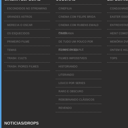
ESCONDIDOS NO STREAMING
CINEFILIA
COADJUVAN
GRANDES ASTROS
CINEMA COM FELIPE BRIDA
EASTER EGG
MERECIA O OSCAR
CINEMA COM RUBENS EWALD
ENTREVISTA
FILHO
OS ESQUECIDOS
CINEMANIA
HEIN? COMO
PRIMEIRO FILME
DE TUDO UM POUCO POR
MEMÓRIA D
EDINHO PASQUALE
TEMAS
FILMES DA BIA
ONTEM E HO
TRASH: CULTS
FILMES IMPOSS?VEIS
TOPS
TRASH: PIORES FILMES
HISTORIANDO
LITERANDO
LOUCO POR SERIES
RARO E OBSCURO
REBOBINANDO CLÁSSICOS
REVENDO
NOTICIAS/DROPS