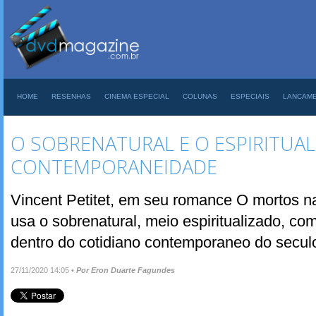
HOME
RESENHAS
CINEMA ESPECIAL
COLUNAS
ESPECIAIS
LANCAM
O SOBRENATURAL E O ESPIRITUAL
CONTEMPORANEIDADE
Vincent Petitet, em seu romance O mortos n
usa o sobrenatural, meio espiritualizado, co
dentro do cotidiano contemporaneo do secul
27/11/2020 14:05
•
Por Eron Duarte Fagundes