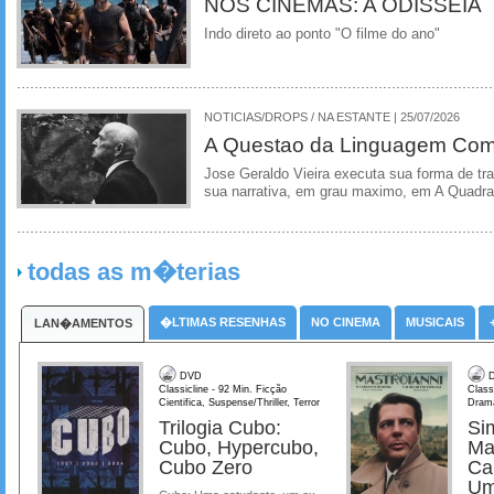
NOS CINEMAS: A ODISSEIA
Indo direto ao ponto "O filme do ano"
NOTICIAS/DROPS / NA ESTANTE | 25/07/2026
A Questao da Linguagem Como
Jose Geraldo Vieira executa sua forma de tr
sua narrativa, em grau maximo, em A Quadra
todas as m�terias
�LTIMAS RESENHAS
NO CINEMA
MUSICAIS
LAN�AMENTOS
DVD
D
Classicline - 92 Min. Ficção
Class
Cientifica, Suspense/Thriller, Terror
Dram
Trilogia Cubo:
Si
Cubo, Hypercubo,
Ma
Cubo Zero
Ca
Um