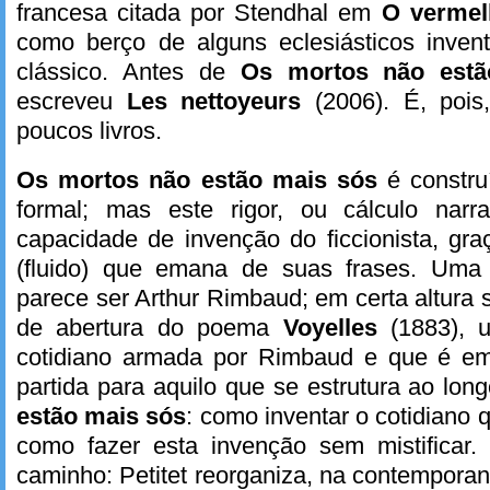
francesa citada por Stendhal em
O vermel
como berço de alguns eclesiásticos inve
clássico. Antes de
Os mortos não estã
escreveu
Les nettoyeurs
(2006). É, poi
poucos livros.
Os mortos não estão mais sós
é constru
formal; mas este rigor, ou cálculo narr
capacidade de invenção do ficcionista, gr
(fluido) que emana de suas frases. Uma 
parece ser Arthur Rimbaud; em certa altura 
de abertura do poema
Voyelles
(1883), 
cotidiano armada por Rimbaud e que é em
partida para aquilo que se estrutura ao lon
estão mais sós
: como inventar o cotidiano q
como fazer esta invenção sem mistifica
caminho: Petitet reorganiza, na contempora