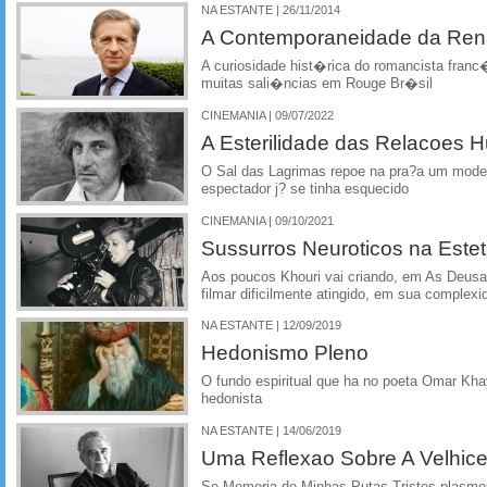
NA ESTANTE | 26/11/2014
A Contemporaneidade da Re
A curiosidade hist�rica do romancista franc
muitas sali�ncias em Rouge Br�sil
CINEMANIA | 09/07/2022
A Esterilidade das Relacoes
O Sal das Lagrimas repoe na pra?a um model
espectador j? se tinha esquecido
CINEMANIA | 09/10/2021
Sussurros Neuroticos na Estet
Aos poucos Khouri vai criando, em As Deusas
filmar dificilmente atingido, em sua complexi
NA ESTANTE | 12/09/2019
Hedonismo Pleno
O fundo espiritual que ha no poeta Omar K
hedonista
NA ESTANTE | 14/06/2019
Uma Reflexao Sobre A Velhice 