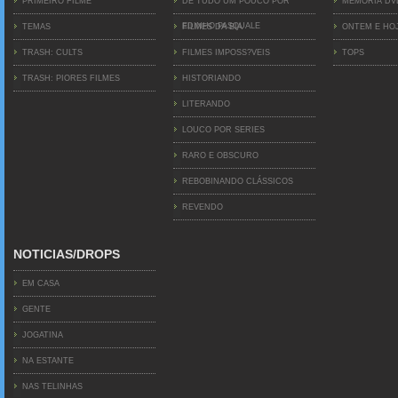
PRIMEIRO FILME
DE TUDO UM POUCO POR
MEMÓRIA D
EDINHO PASQUALE
TEMAS
FILMES DA BIA
ONTEM E HO
TRASH: CULTS
FILMES IMPOSS?VEIS
TOPS
TRASH: PIORES FILMES
HISTORIANDO
LITERANDO
LOUCO POR SERIES
RARO E OBSCURO
REBOBINANDO CLÁSSICOS
REVENDO
NOTICIAS/DROPS
EM CASA
GENTE
JOGATINA
NA ESTANTE
NAS TELINHAS