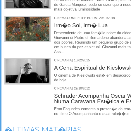
Se Memoria de Minhas Putas Tristes plasmou
de Garcia Marquez, pode-se dizer que a nudez 
mais objetiva luminosidade
CINEMA COM FELIPE BRIDA | 20/01/2019
Irm�o Sol, Irm� Lua
Descendente de uma fam�lia nobre da cidade
Giovanni di Pietro di Bernardone abandona a
dos pobres. Reunindo um pequeno grupo de s
em busca da paz espiritual. Giovanni mais t
Ass...
CINEMANIA | 18/02/2015
A Cena Espiritual de Kieslowsk
O cinema de Kieslowski est� em desacordo c
de hoje
CINEMANIA | 29/10/2012
Schrader Acompanha Oscar Wi
Numa Caravana Est�tica e Esp
Eron Fagundes comenta a presen�a da tem
no filme O Acompanhante e suas rela��es
�LTIMAS MAT�RIAS