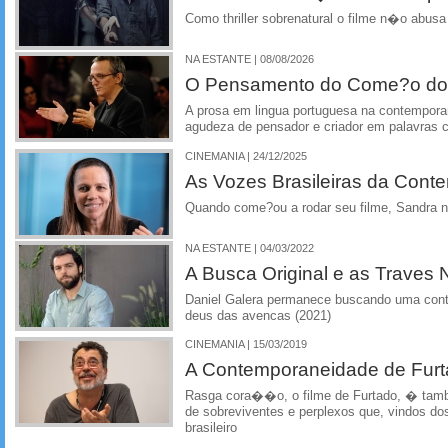
Como thriller sobrenatural o filme n�o abusa
NA ESTANTE | 08/08/2026
O Pensamento do Come?o do
A prosa em lingua portuguesa na contempora
agudeza de pensador e criador em palavras 
CINEMANIA | 24/12/2025
As Vozes Brasileiras da Con
Quando come?ou a rodar seu filme, Sandra na
NA ESTANTE | 04/03/2022
A Busca Original e as Traves 
Daniel Galera permanece buscando uma con
deus das avencas (2021)
CINEMANIA | 15/03/2019
A Contemporaneidade de Fur
Rasga cora��o, o filme de Furtado, � t
de sobreviventes e perplexos que, vindos d
brasileiro