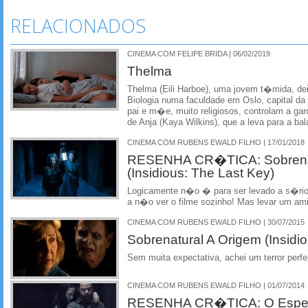
RELACIONADOS
CINEMA COM FELIPE BRIDA | 06/02/2019
Thelma
Thelma (Eili Harboe), uma jovem t�mida, dei
Biologia numa faculdade em Oslo, capital 
pai e m�e, muito religiosos, controlam a gar
de Anja (Kaya Wilkins), que a leva para a ba
CINEMA COM RUBENS EWALD FILHO | 17/01/2018
RESENHA CR�TICA: Sobrenat
(Insidious: The Last Key)
Logicamente n�o � para ser levado a s�rio
a n�o ver o filme sozinho! Mas levar um ami
CINEMA COM RUBENS EWALD FILHO | 30/07/2015
Sobrenatural A Origem (Insidi
Sem muita expectativa, achei um terror perf
CINEMA COM RUBENS EWALD FILHO | 01/07/2014
RESENHA CR�TICA: O Espelh