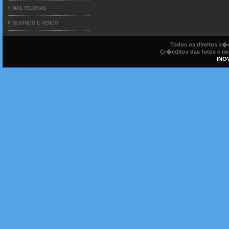
NAS TELONAS
OUVINDO E VENDO
Todos os direitos s
Cr�editos das fotos e ima
INO