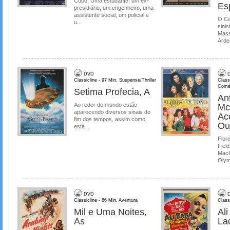
Cubo: Uma estudante, um ex-
Es
presidiário, um engenheiro, uma
assistente social, um policial e
O Ca
u...
sinis
Mass
Ardea
DVD
D
Classicline - 97 Min. Suspense/Thriller
Class
Comé
Setima Profecia, A
Ant
Ao redor do mundo estão
Mc
aparecendo diversos sinais do
Ac
fim dos tempos, assim como
Ou
está ...
Flore
Field
MacL
Olymp
DVD
D
Classicline - 86 Min. Aventura
Class
Mil e Uma Noites,
Al
As
La