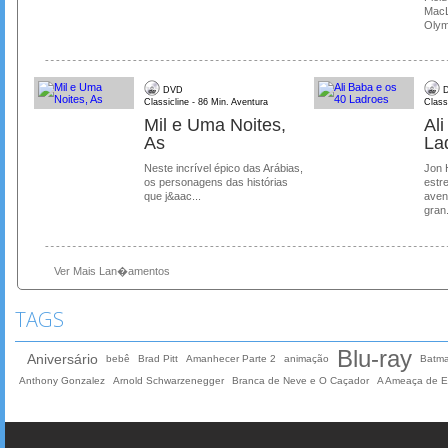
MacL
Olymp
DVD
D
Classicline - 86 Min. Aventura
Class
Mil e Uma Noites,
Al
As
La
Neste incrível épico das Arábias,
Jon 
os personagens das histórias
estre
que j&aac...
aven
gran.
Ver Mais Lan�amentos
TAGS
Blu-ray
Aniversário
bebê
Brad Pitt
Amanhecer Parte 2
animação
Batma
Anthony Gonzalez
Arnold Schwarzenegger
Branca de Neve e O Caçador
A Ameaça de El