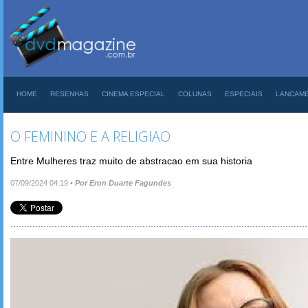
HOME
RESENHAS
CINEMA ESPECIAL
COLUNAS
ESPECIAIS
LANCAM
O FEMININO E A RELIGIAO
Entre Mulheres traz muito de abstracao em sua historia
07/09/2024 04:19
•
Por Eron Duarte Fagundes