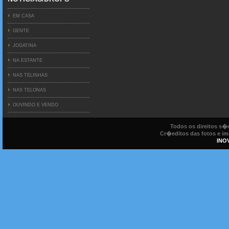
EM CASA
GENTE
JOGATINA
NA ESTANTE
NAS TELINHAS
NAS TELONAS
OUVINDO E VENDO
Todos os direitos s
Cr�editos das fotos e ima
INO