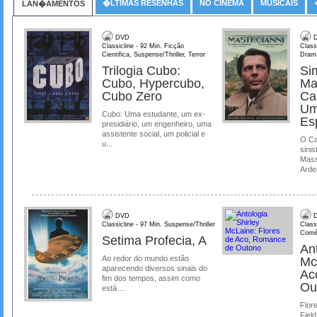
�LTIMAS RESENHAS
NO CINEMA
MUSICAIS
LAN�AMENTOS
DVD
D
Classicline - 92 Min. Ficção
Class
Cientifica, Suspense/Thriller, Terror
Dram
Trilogia Cubo:
Si
Cubo, Hypercubo,
Ma
Cubo Zero
Ca
Um
Cubo: Uma estudante, um ex-
Es
presidiário, um engenheiro, uma
assistente social, um policial e
O Ca
u...
sinis
Mass
Ardea
DVD
D
Classicline - 97 Min. Suspense/Thriller
Class
Comé
Setima Profecia, A
Ant
Ao redor do mundo estão
Mc
aparecendo diversos sinais do
Ac
fim dos tempos, assim como
Ou
está ...
Flore
Field