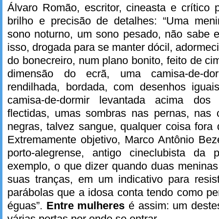
Álvaro Romão, escritor, cineasta e crítico
brilho e precisão de detalhes: “Uma men
sono noturno, um sono pesado, não sabe el
isso, drogada para se manter dócil, adorme
do bonecreiro, num plano bonito, feito de c
dimensão do ecrã, uma camisa-de-dorm
rendilhada, bordada, com desenhos iguai
camisa-de-dormir levantada acima dos 
flectidas, umas sombras nas pernas, nas 
negras, talvez sangue, qualquer coisa fora 
Extremamente objetivo, Marco Antônio Beze
porto-alegrense, antigo cineclubista da 
exemplo, o que dizer quando duas meninas
suas tranças, em um indicativo para resis
parábolas que a idosa conta tendo como p
éguas”.
Entre mulheres
é assim: um deste
várias portas por onde se entrar.