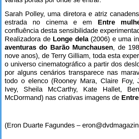
Sarah Polley, uma diretora e atriz canaden
estrada no cinema e em
Entre mul
confluência desta sensibilidade experimenta
Realizadora de
Longe dela
(2006) e uma i
aventuras do Barão Munchausen
, de 198
nove anos), de Terry Gilliam, toda esta exp
o universo cinematográfico a partir dos des
por alguns cenários transparece nas marav
todo o elenco (Rooney Mara, Claire Foy, J
Ivey, Sheila McCarthy, Kate Hallet, B
McDormand) nas criativas imagens de
Entre
(Eron Duarte Fagundes – eron@dvdmagazin