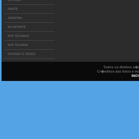
EM CASA
GENTE
JOGATINA
NA ESTANTE
NAS TELINHAS
NAS TELONAS
OUVINDO E VENDO
Todos os direitos s
Cr�editos das fotos e ima
INO