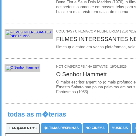
Dona Flor e Seus Dois Maridos (1976), o film
despretensiosamente em nossas telas para se
brasileiro mais visto em salas de cinema
COLUNAS / CINEMA COM FELIPE BRIDA | 25/07/20
FILMES INTERESSANTES N
filmes que estao em varias plataformas, vale
NOTICIAS/DROPS / NA ESTANTE | 19/07/2026
O Senhor Hammett
O maior escritor argentino (o mais profundo e
Ernesto Sabato nao poupa palavras em seus 
Fantasmas (1963)
todas as m�terias
�LTIMAS RESENHAS
NO CINEMA
MUSICAIS
LAN�AMENTOS