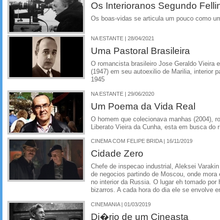
Os Interioranos Segundo Fellin
Os boas-vidas se articula um pouco como uma
NA ESTANTE | 28/04/2021
Uma Pastoral Brasileira
O romancista brasileiro Jose Geraldo Vieira 
(1947) em seu autoexilio de Marilia, interior p
1945
NA ESTANTE | 29/06/2020
Um Poema da Vida Real
O homem que colecionava manhas (2004), ro
Liberato Vieira da Cunha, esta em busca do ri
CINEMA COM FELIPE BRIDA | 16/11/2019
Cidade Zero
Chefe de inspecao industrial, Aleksei Varakin
de negocios partindo de Moscou, onde mora 
no interior da Russia. O lugar eh tomado po
bizarros. A cada hora do dia ele se envolve 
CINEMANIA | 01/03/2019
Di�rio de um Cineasta