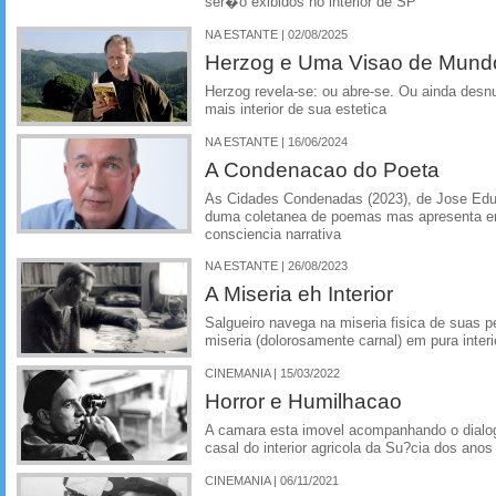
ser�o exibidos no interior de SP
NA ESTANTE | 02/08/2025
Herzog e Uma Visao de Mund
Herzog revela-se: ou abre-se. Ou ainda des
mais interior de sua estetica
NA ESTANTE | 16/06/2024
A Condenacao do Poeta
As Cidades Condenadas (2023), de Jose Edu
duma coletanea de poemas mas apresenta em 
consciencia narrativa
NA ESTANTE | 26/08/2023
A Miseria eh Interior
Salgueiro navega na miseria fisica de suas 
miseria (dolorosamente carnal) em pura interi
CINEMANIA | 15/03/2022
Horror e Humilhacao
A camara esta imovel acompanhando o dialo
casal do interior agricola da Su?cia dos anos
CINEMANIA | 06/11/2021