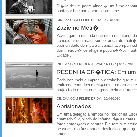
Di�rio de um padre ainda � um filme espant
o interior humano como neste filme
CINEMA COM FELIPE BRIDA | 03/10/2018
Zazie no Metr�
Zazie, garota mimada que mora no interior da
conquistar seu maior sonho: andar de metr�
oportunidade de ir para a capital acompanhad
dos metrovi�rios aflige a popula��o. Frustra
Cidade ...
CINEMA COM RUBENS EWALD FILHO | 04/06/2018
RESENHA CR�TICA: Em um Mu
Cada vez mais eu aprecio o trabalho que mu
realizado com document�rios. Tomara que es
pa�s todo e seja consagrado pelo que mere
CINEMA COM FELIPE BRIDA | 13/04/2018
Aprisionados
Em uma delegacia remota no interior da Es
chamado Six, vindo do inferno, d� as caras n
fatos come�am a ocorrer. Ele tem o misterio
pessoas, e o faz com os desiludidos que l�
amed...