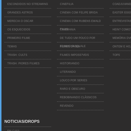
ESCONDIDOS NO STREAMING
CINEFILIA
COADJUVAN
GRANDES ASTROS
CINEMA COM FELIPE BRIDA
EASTER EGG
MERECIA O OSCAR
CINEMA COM RUBENS EWALD
ENTREVISTA
FILHO
OS ESQUECIDOS
CINEMANIA
HEIN? COMO
PRIMEIRO FILME
DE TUDO UM POUCO POR
MEMÓRIA D
EDINHO PASQUALE
TEMAS
FILMES DA BIA
ONTEM E HO
TRASH: CULTS
FILMES IMPOSS?VEIS
TOPS
TRASH: PIORES FILMES
HISTORIANDO
LITERANDO
LOUCO POR SERIES
RARO E OBSCURO
REBOBINANDO CLÁSSICOS
REVENDO
NOTICIAS/DROPS