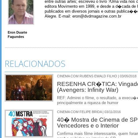
entre outras artes; escreveu o livro ?Uma vida nos 
editora Movimento em 1999, e desde a d�cada de 
publicados em diversos jornais e outras publica�
Alegre. E-mail: eron@dvdmagazine.com.br
Eron Duarte
Fagundes
RELACIONADOS
CINEMA COM RUBENS EWALD FILHO | 03/05/2018
RESENHA CR�TICA: Vingadore
(Avengers: Infinity War)
REF: Admirei o filme, o resultado, a execu�
principalmente a riqueza de humor
CINEMA COM FELIPE BRIDA | 03/11/2016
40� Mostra de Cinema de SP:
Vencedores e o Interior
Confirma mais filme interessante, quem fora