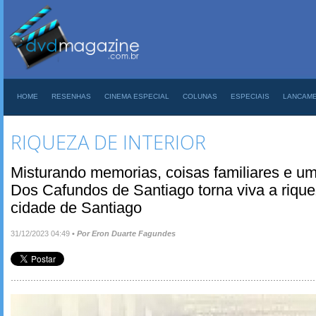
HOME
RESENHAS
CINEMA ESPECIAL
COLUNAS
ESPECIAIS
LANCAM
RIQUEZA DE INTERIOR
Misturando memorias, coisas familiares e um
Dos Cafundos de Santiago torna viva a riquez
cidade de Santiago
31/12/2023 04:49
•
Por Eron Duarte Fagundes