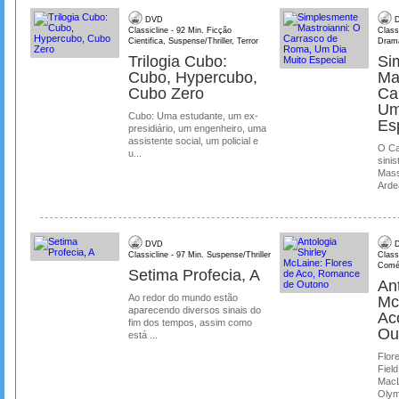
DVD
D
Classicline - 92 Min. Ficção
Class
Cientifica, Suspense/Thriller, Terror
Dram
Trilogia Cubo:
Si
Cubo, Hypercubo,
Ma
Cubo Zero
Ca
Um
Cubo: Uma estudante, um ex-
Es
presidiário, um engenheiro, uma
assistente social, um policial e
O Ca
u...
sinis
Mass
Ardea
DVD
D
Classicline - 97 Min. Suspense/Thriller
Class
Comé
Setima Profecia, A
Ant
Ao redor do mundo estão
Mc
aparecendo diversos sinais do
Ac
fim dos tempos, assim como
Ou
está ...
Flore
Field
MacL
Olymp