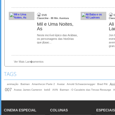
DVD
D
Classicline - 86 Min. Aventura
Class
Mil e Uma Noites,
Al
As
La
Neste incrível épico das Arábias,
Jon 
os personagens das histórias
estre
que j&aac...
aven
gran.
Ver Mais Lan�amentos
TAGS
Ani
animação
Batman
Amanhecer Parte 2
Avatar
Arnold Schwarzenegger
Brad Pitt
007
Avatar, James Cameron
bebê
AXN
Batman - O Cavaleiro das Trevas Ressurge
A
CINEMA ESPECIAL
COLUNAS
ESPECIAIS