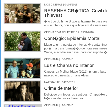
NOS CINEMAS | 04/04/2018
RESENHA CR�TICA: Covil de
Thieves)
� o tipo do filme B que antigamente passav
ou do interior, coisa que hoje em dia nem exi
CINEMA COM FELIPE BRIDA | 09/11/2016
Cont�gio: Epidemia Mortal
Maggie, uma garota do interior, � contamin
por�m a transforma��o demora seis meses 
Wade, a acolhe em casa, para dar suporte � 
CINEMANIA | 18/10/2016
Luz e Chama no Interior
Causos da Melhor Idade (2012) � um tribut
nasceu o cineasta Ernane Alves
NA ESTANTE | 14/09/2015
Crime de Interior
Delicioso em todos os sentidos, Chapad�o
b�sicos de nossa literatura
CINEMANIA | 12/01/2015