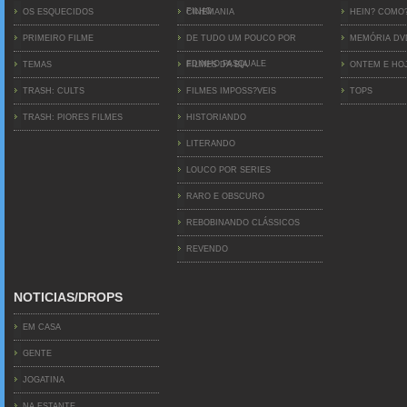
FILHO
OS ESQUECIDOS
CINEMANIA
HEIN? COMO
PRIMEIRO FILME
DE TUDO UM POUCO POR
MEMÓRIA D
EDINHO PASQUALE
TEMAS
FILMES DA BIA
ONTEM E HO
TRASH: CULTS
FILMES IMPOSS?VEIS
TOPS
TRASH: PIORES FILMES
HISTORIANDO
LITERANDO
LOUCO POR SERIES
RARO E OBSCURO
REBOBINANDO CLÁSSICOS
REVENDO
NOTICIAS/DROPS
EM CASA
GENTE
JOGATINA
NA ESTANTE