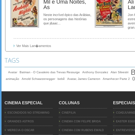
Mil e Uma Noites,
Al
As
La
Neste incrível épico das Arábias,
Jon 
os personagens das histórias
estre
que j&aac...
aven
gran.
Ver Mais Lan�amentos
TAGS
B
Avatar
Batman - O Cavaleiro das Trevas Ressurge
Anthony Gonzalez
Alan Silvestri
0
animação
Arnold Schwarzenegger
bebê
Avatar, James Cameron
Amanhecer Parte 2
CINEMA ESPECIAL
COLUNAS
ESPECIAIS
ESCONDIDOS NO STREAMING
CINEFILIA
COADJUVAN
GRANDES ASTROS
CINEMA COM FELIPE BRIDA
EASTER EGG
MERECIA O OSCAR
CINEMA COM RUBENS EWALD
ENTREVISTA