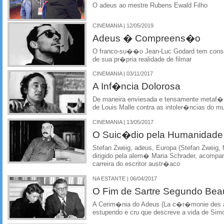
O adeus ao mestre Rubens Ewald Filho
CINEMANIA | 12/05/2019
Adeus � Compreens�o
O franco-su��o Jean-Luc Godard tem conseg
de sua pr�pria realidade de filmar
CINEMANIA | 03/11/2017
A Inf�ncia Dolorosa
De maneira enviesada e tensamente metaf�s
de Louis Malle contra as intoler�ncias do m
CINEMANIA | 13/05/2017
O Suic�dio pela Humanidade
Stefan Zweig, adeus, Europa (Stefan Zweig, f
dirigido pela alem� Maria Schrader, acompanh
carreira do escritor austr�aco
NA ESTANTE | 06/04/2017
O Fim de Sartre Segundo Bea
A Cerim�nia do Adeus (La c�r�monie des a
estupendo e cru que descreve a vida de Sim