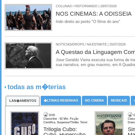
COLUNAS / HISTORIANDO | 28/07/2026
NOS CINEMAS: A ODISSEIA
Indo direto ao ponto "O filme do ano"
NOTICIAS/DROPS / NA ESTANTE | 25/07/2026
A Questao da Linguagem Como
Jose Geraldo Vieira executa sua forma de tr
sua narrativa, em grau maximo, em A Quadra
todas as m�terias
�LTIMAS RESENHAS
NO CINEMA
MUSICAIS
LAN�AMENTOS
DVD
D
Classicline - 92 Min. Ficção
Class
Cientifica, Suspense/Thriller, Terror
Dram
Trilogia Cubo:
Si
Cubo, Hypercubo,
Ma