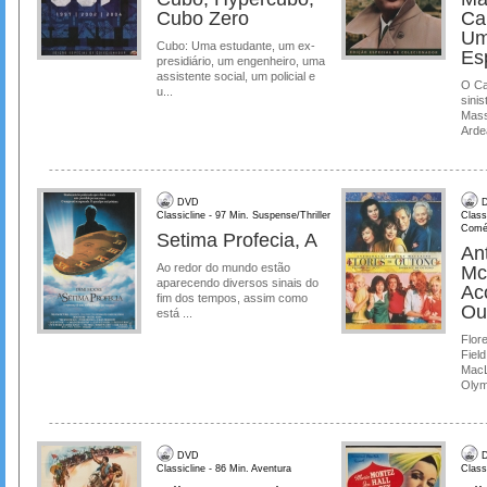
Cubo Zero
Ca
Um
Cubo: Uma estudante, um ex-
Es
presidiário, um engenheiro, uma
assistente social, um policial e
O Ca
u...
sinis
Mass
Ardea
DVD
D
Classicline - 97 Min. Suspense/Thriller
Class
Comé
Setima Profecia, A
Ant
Ao redor do mundo estão
Mc
aparecendo diversos sinais do
Ac
fim dos tempos, assim como
Ou
está ...
Flore
Field
MacL
Olymp
DVD
D
Classicline - 86 Min. Aventura
Class