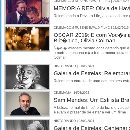
CINEMA COM RUBENS EWALD FILHO | 27/07/2020
MEMORIA REF: Olivia de Havil
Relembrando a Revista Life, apaixonada por
CINEMA COM RUBENS EWALD FILHO | 13/02/2019
OSCAR 2019: E com Voc�s a 
Brit�nica, Olivia Colman
N�o � exagero mesmo considerando que a ma
e norte-americano n�o tem a menor ideia de 
Colman!
HISTORIANDO | 21/08/2021
Galeria de Estrelas: Relembra
Relembre a carreira de uma das maiores est
CINEMANIA | 14/03/2023
Sam Mendes: Um Estilista Br
A beleza formal de Imp?rio de luz e o vulcao 
elevam o prazer de se estar a ver um filme
HISTORIANDO | 08/02/2021
Galeria de Estrelas: Centenar