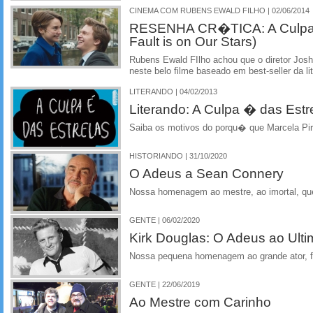
CINEMA COM RUBENS EWALD FILHO | 02/06/2014
RESENHA CR�TICA: A Culpa 
Fault is on Our Stars)
Rubens Ewald FIlho achou que o diretor Josh
neste belo filme baseado em best-seller da lit
LITERANDO | 04/02/2013
Literando: A Culpa � das Estr
Saiba os motivos do porqu� que Marcela Pir
HISTORIANDO | 31/10/2020
O Adeus a Sean Connery
Nossa homenagem ao mestre, ao imortal, qu
GENTE | 06/02/2020
Kirk Douglas: O Adeus ao Ult
Nossa pequena homenagem ao grande ator, f
GENTE | 22/06/2019
Ao Mestre com Carinho