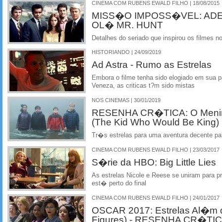
CINEMA COM RUBENS EWALD FILHO | 18/08/2015
MISS�O IMPOSS�VEL: ADE
OL� MR. HUNT
Detalhes do seriado que inspirou os filmes n
HISTORIANDO | 24/09/2019
Ad Astra - Rumo as Estrelas
Embora o filme tenha sido elogiado em sua 
Veneza, as criticas t?m sido mistas
NOS CINEMAS | 30/01/2019
RESENHA CR�TICA: O Menino
(The Kid Who Would Be King)
Tr�s estrelas para uma aventura decente pa
CINEMA COM RUBENS EWALD FILHO | 23/03/2017
S�rie da HBO: Big Little Lies
As estrelas Nicole e Reese se uniram para p
est� perto do final
CINEMA COM RUBENS EWALD FILHO | 24/01/2017
OSCAR 2017: Estrelas Al�m 
Figures) - RESENHA CR�TI