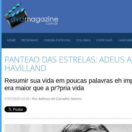
HOME
RESENHAS
CINEMA ESPECIAL
COLUNAS
ESPECIAIS
LANCAM
PANTEAO DAS ESTRELAS: ADEUS A 
HAVILLAND
Resumir sua vida em poucas palavras eh impo
era maior que a pr?pria vida
27/07/2020 03:35
•
Por Adilson de Carvalho Santos