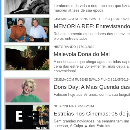
Lembremos da vida e dos trabalhos que fize
maiores atrizes de sua epoca
CINEMA COM RUBENS EWALD FILHO | 16/01/2020
MEMORIA REF: Entrevistando 
Rubens comenta os bastidores das entrevist
piores entrevistados
HISTORIANDO | 17/10/2019
Malevola Dona do Mal
A continuacao que chega agora as telas capr
cena das estrelas Jolie-Pfeiffer, mas deixa a 
convencional
CINEMA COM RUBENS EWALD FILHO | 13/05/2019
Doris Day: A Mais Querida das
Faleceu hoje aos 97 anos, confira sua biograf
NOS CINEMAS | 05/06/2014
Estreias nos Cinemas: 05 de 
Sem grandes novidades, na semana tem um f
sucesso, A Culpa � das Estrelas