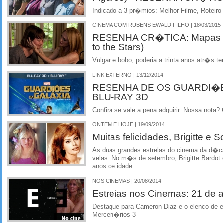
Indicado a 3 pr�mios: Melhor Filme, Roteiro 
CINEMA COM RUBENS EWALD FILHO | 18/03/2015
RESENHA CR�TICA: Mapas pa
to the Stars)
Vulgar e bobo, poderia a trinta anos atr�s t
LINK EXTERNO | 13/12/2014
RESENHA DE OS GUARDI�E
BLU-RAY 3D
Confira se vale a pena adquirir. Nossa no
ONTEM E HOJE | 19/09/2014
Muitas felicidades, Brigitte e S
As duas grandes estrelas do cinema da d�
velas. No m�s de setembro, Brigitte Bardot
anos de idade
NOS CINEMAS | 20/08/2014
Estreias nos Cinemas: 21 de 
Destaque para Cameron Diaz e o elenco de 
Mercen�rios 3