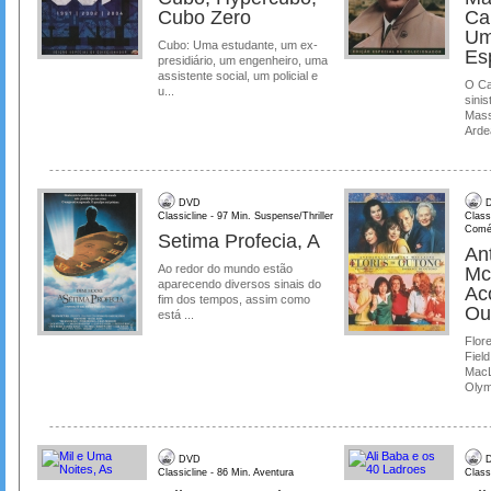
Cubo Zero
Ca
Um
Cubo: Uma estudante, um ex-
Es
presidiário, um engenheiro, uma
assistente social, um policial e
O Ca
u...
sinis
Mass
Ardea
DVD
D
Classicline - 97 Min. Suspense/Thriller
Class
Comé
Setima Profecia, A
Ant
Ao redor do mundo estão
Mc
aparecendo diversos sinais do
Ac
fim dos tempos, assim como
Ou
está ...
Flore
Field
MacL
Olymp
DVD
D
Classicline - 86 Min. Aventura
Class