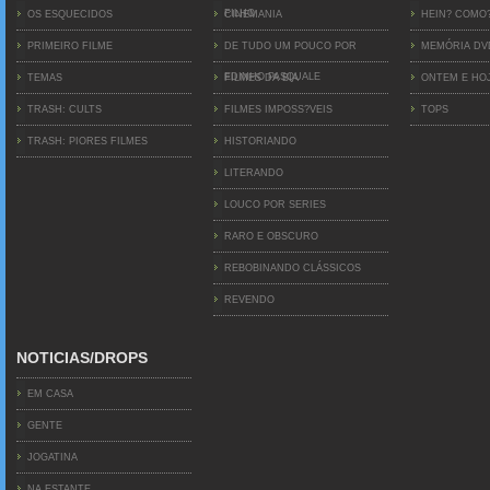
FILHO
OS ESQUECIDOS
CINEMANIA
HEIN? COMO
PRIMEIRO FILME
DE TUDO UM POUCO POR
MEMÓRIA D
EDINHO PASQUALE
TEMAS
FILMES DA BIA
ONTEM E HO
TRASH: CULTS
FILMES IMPOSS?VEIS
TOPS
TRASH: PIORES FILMES
HISTORIANDO
LITERANDO
LOUCO POR SERIES
RARO E OBSCURO
REBOBINANDO CLÁSSICOS
REVENDO
NOTICIAS/DROPS
EM CASA
GENTE
JOGATINA
NA ESTANTE