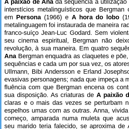
A paixão de Ana
dá sequência à utilização
interstícios metalinguísticos que Bergman
em
Persona
(1966) e
A hora do lobo
(1
metalinguagem foi instaurada de maneira rad
franco-suíço Jean-Luc Godard. Sem violent
seu cinema espiritual, Bergman não deix
revolução, à sua maneira. Em quatro sequê
Ana
Bergman enquadra as claquetes e põe
sequências e cada um por sua vez, os ator
Ullmann, Bibi Andersson e Erland Josephs
evasivas personagens; nada que impeça a m
fluência com que Bergman encena os con
sua disposição. As criaturas de
A paixão 
claras e o mais das vezes se perturbam 
espelhos umas com as outras. Anna, vivida 
começo, amparada numa muleta que acus
seu marido teria falecido, se aproxima de 