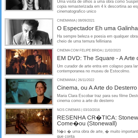
Uma visita de olhos a uma obra como Suspiri
copia remasterizada em 4 k descortina ao e
cinematografico unico
CINEMANIA | 08/09/2021
O Espectador Eh uma Galinha
Ha sempre beleza e poesia em qualquer obra d
cheio de uma ternura felliniana
CINEMA COM FELIPE BRIDA | 11/02/2023
EM DVD: The Square - A Arte 
Um curador de arte entra em colapso para l
contemporanea no museu de Estocolmo.
CINEMANIA | 26/11/2022
Cinema, ou A Arte do Desterro
Maria Clara Escobar traz para seu filme Deste
cinema como a arte do desterro
NOS CINEMAS | 03/10/2016
RESENHA CR�TICA: Stonewal
Come�ou (Stonewall)
N�o � uma obra de arte, � muito important
que conta