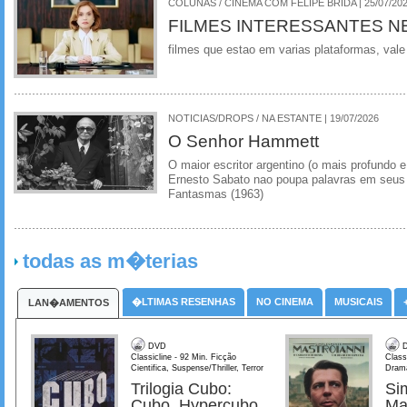
COLUNAS / CINEMA COM FELIPE BRIDA | 25/07/20
FILMES INTERESSANTES N
filmes que estao em varias plataformas, vale
NOTICIAS/DROPS / NA ESTANTE | 19/07/2026
O Senhor Hammett
O maior escritor argentino (o mais profundo e
Ernesto Sabato nao poupa palavras em seus 
Fantasmas (1963)
todas as m�terias
�LTIMAS RESENHAS
NO CINEMA
MUSICAIS
LAN�AMENTOS
DVD
D
Classicline - 92 Min. Ficção
Class
Cientifica, Suspense/Thriller, Terror
Dram
Trilogia Cubo:
Si
Cubo, Hypercubo,
Ma