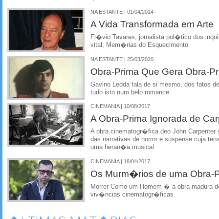
NA ESTANTE | 01/04/2014
A Vida Transformada em Arte
Fl�vio Tavares, jornalista pol�tico dos inqu
vital, Mem�rias do Esquecimento
NA ESTANTE | 25/03/2020
Obra-Prima Que Gera Obra-P
Gavino Ledda fala de si mesmo, dos fatos de
tudo isto num belo romance
CINEMANIA | 10/08/2017
A Obra-Prima Ignorada de Car
A obra cinematogr�fica deo John Carpenter se
das narrativas de horror e suspense cuja t
uma heran�a musical
CINEMANIA | 18/04/2017
Os Murm�rios de uma Obra-P
Morrer Como um Homem � a obra madura de
viv�ncias cinematogr�ficas