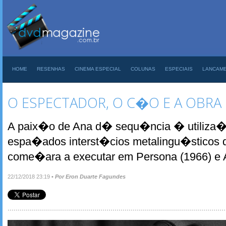
HOME
RESENHAS
CINEMA ESPECIAL
COLUNAS
ESPECIAIS
LANCAM
O ESPECTADOR, O C�O E A OBRA 
A paix�o de Ana d� sequ�ncia � utiliza�
espa�ados interst�cios metalingu�sticos
come�ara a executar em Persona (1966) e A
22/12/2018 23:19
•
Por Eron Duarte Fagundes