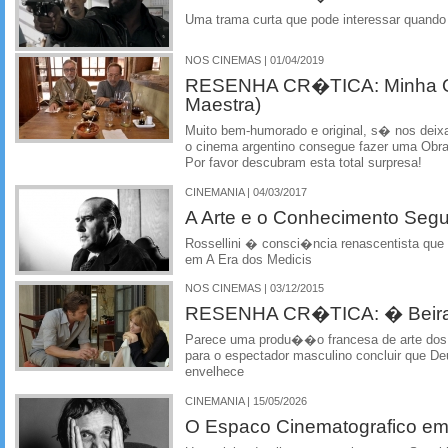
Uma trama curta que pode interessar quando
NOS CINEMAS | 01/04/2019
RESENHA CR�TICA: Minha Ob
Maestra)
Muito bem-humorado e original, s� nos dei
o cinema argentino consegue fazer uma Obra
Por favor descubram esta total surpresa!
CINEMANIA | 04/03/2017
A Arte e o Conhecimento Segu
Rossellini � consci�ncia renascentista que
em A Era dos Medicis
NOS CINEMAS | 03/12/2015
RESENHA CR�TICA: � Beira 
Parece uma produ��o francesa de arte dos 
para o espectador masculino concluir que De
envelhece
CINEMANIA | 15/05/2026
O Espaco Cinematografico em