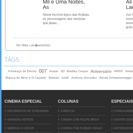
Mil e Uma Noites,
Al
As
La
Neste incrível épico das Arábias,
Jon 
os personagens das histórias
estre
que j&aac...
aven
gran.
Ver Mais Lan�amentos
TAGS
007
Aniversário
A Ameaça de Electro
Avatar
3D
Bradley Cooper
ARGO
Aman
Branca de Neve e O Caçador
Batman
bebê
Anthony Gonzalez
Arnold Schwarzenegger
CINEMA ESPECIAL
COLUNAS
ESPECIAIS
ESCONDIDOS NO STREAMING
CINEFILIA
COADJUVAN
GRANDES ASTROS
CINEMA COM FELIPE BRIDA
EASTER EGG
MERECIA O OSCAR
CINEMA COM RUBENS EWALD
ENTREVISTA