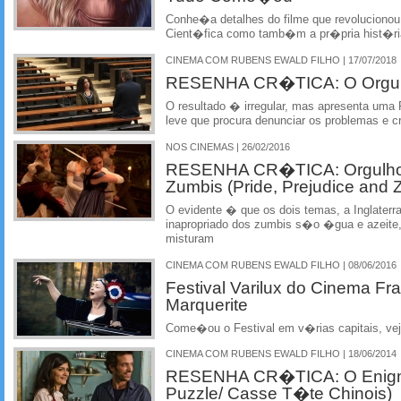
Conhe�a detalhes do filme que revolucion
Cient�fica como tamb�m a pr�pria hist�ri
CINEMA COM RUBENS EWALD FILHO | 17/07/2018
RESENHA CR�TICA: O Orgulh
O resultado � irregular, mas apresenta uma
leve que procura denunciar os problemas e cr
NOS CINEMAS | 26/02/2016
RESENHA CR�TICA: Orgulho 
Zumbis (Pride, Prejudice and 
O evidente � que os dois temas, a Inglaterr
inapropriado dos zumbis s�o �gua e azeit
misturam
CINEMA COM RUBENS EWALD FILHO | 08/06/2016
Festival Varilux do Cinema F
Marquerite
Come�ou o Festival em v�rias capitais, vej
CINEMA COM RUBENS EWALD FILHO | 18/06/2014
RESENHA CR�TICA: O Enigm
Puzzle/ Casse T�te Chinois)