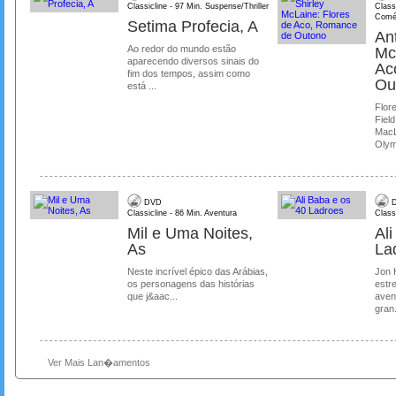
Classicline - 97 Min. Suspense/Thriller
Class
Comé
Setima Profecia, A
Ant
Ao redor do mundo estão
Mc
aparecendo diversos sinais do
Ac
fim dos tempos, assim como
Ou
está ...
Flore
Field
MacL
Olymp
DVD
D
Classicline - 86 Min. Aventura
Class
Mil e Uma Noites,
Al
As
La
Neste incrível épico das Arábias,
Jon 
os personagens das histórias
estre
que j&aac...
aven
gran.
Ver Mais Lan�amentos