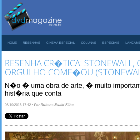
HOME
RESENHAS
CINEMA ESPECIAL
COLUNAS
ESPECIAIS
LANCAM
RESENHA CR�TICA: STONEWALL,
ORGULHO COME�OU (STONEWAL
N�o � uma obra de arte, � muito importan
hist�ria que conta
03/10/2016 17:42
•
Por Rubens Ewald Filho