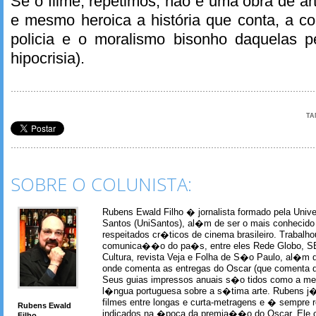
Se o filme, repetimos, não é uma obra de ar
e mesmo heroica a história que conta, a c
policia e o moralismo bisonho daquelas 
hipocrisia).
TA
SOBRE O COLUNISTA:
Rubens Ewald Filho � jornalista formado pela Univ
Santos (UniSantos), al�m de ser o mais conhecido
respeitados cr�ticos de cinema brasileiro. Trabal
comunica��o do pa�s, entre eles Rede Globo, S
Cultura, revista Veja e Folha de S�o Paulo, al�m 
onde comenta as entregas do Oscar (que comenta 
Seus guias impressos anuais s�o tidos como a me
l�ngua portuguesa sobre a s�tima arte. Rubens j� 
filmes entre longas e curta-metragens e � sempre re
Rubens Ewald
indicados na �poca da premia��o do Oscar. Ele c
Filho