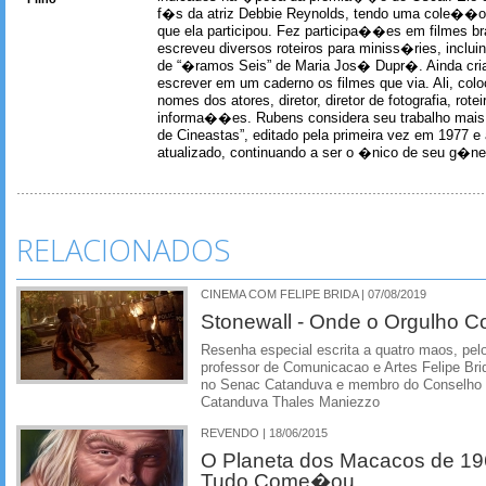
f�s da atriz Debbie Reynolds, tendo uma cole��o 
que ela participou. Fez participa��es em filmes br
escreveu diversos roteiros para miniss�ries, incl
de “�ramos Seis” de Maria Jos� Dupr�. Ainda c
escrever em um caderno os filmes que via. Ali, col
nomes dos atores, diretor, diretor de fotografia, rotei
informa��es. Rubens considera seu trabalho mais 
de Cineastas”, editado pela primeira vez em 1977 e 
atualizado, continuando a ser o �nico de seu g�ner
RELACIONADOS
CINEMA COM FELIPE BRIDA | 07/08/2019
Stonewall - Onde o Orgulho 
Resenha especial escrita a quatro maos, pelo 
professor de Comunicacao e Artes Felipe Brida
no Senac Catanduva e membro do Conselho M
Catanduva Thales Maniezzo
REVENDO | 18/06/2015
O Planeta dos Macacos de 1
Tudo Come�ou