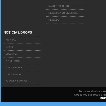
RARO E OBSCURO
REBOBINANDO CLÁSSICOS
REVENDO
NOTICIAS/DROPS
EM CASA
GENTE
JOGATINA
NA ESTANTE
NAS TELINHAS
NAS TELONAS
OUVINDO E VENDO
Todos os direitos s
Cr�editos das fotos e ima
INO