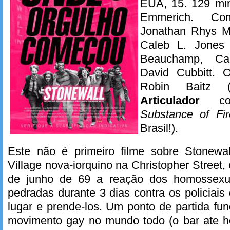
EUA, 15. 129 min
Emmerich. Co
Jonathan Rhys M
Caleb L. Jones 
Beauchamp, Ca
David Cubbitt. 
Robin Baitz
Articulador
co
Substance of Fir
Brasil!).
Este não é primeiro filme sobre Stonewal
Village nova-iorquino na Christopher Stree
de junho de 69 a reação dos homossexua
pedradas durante 3 dias contra os policiais
lugar e prende-los. Um ponto de partida fu
movimento gay no mundo todo (o bar ate ho