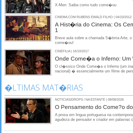
X-Men: Saiba como tudo come�ou
CINEMA COM RUBENS EWALD FILHO | 04/10/2012
A Hist�ria do Cinema: Os Cem
1
Breve aula sobre a chamada S�tima Arte, 
come�ou!
CINEFILIA | 16/10/2017
Onde Come�a o Inferno: Um 
O cl�ssico Onde Come�a o Inferno (um inad
nacional) � essencialmente um filme de pe
�LTIMAS MAT�RIAS
NOTICIAS/DROPS / NA ESTANTE | 08/08/2026
O Pensamento do Come?o do
A prosa em lingua portuguesa na contempora
agudeza de pensador e criador em palavras 