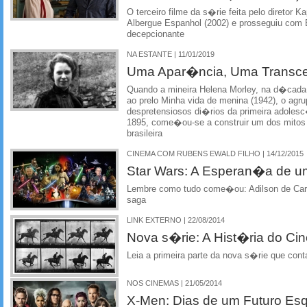
O terceiro filme da s�rie feita pelo diretor
Albergue Espanhol (2002) e prosseguiu co
decepcionante
NA ESTANTE | 11/01/2019
Uma Apar�ncia, Uma Transc
Quando a mineira Helena Morley, na d�cada
ao prelo Minha vida de menina (1942), o ag
despretensiosos di�rios da primeira adoles
1895, come�ou-se a construir um dos mitos ma
brasileira
CINEMA COM RUBENS EWALD FILHO | 14/12/2015
Star Wars: A Esperan�a de u
Lembre como tudo come�ou: Adilson de Carv
saga
LINK EXTERNO | 22/08/2014
Nova s�rie: A Hist�ria do Ci
Leia a primeira parte da nova s�rie que co
NOS CINEMAS | 21/05/2014
X-Men: Dias de um Futuro Es