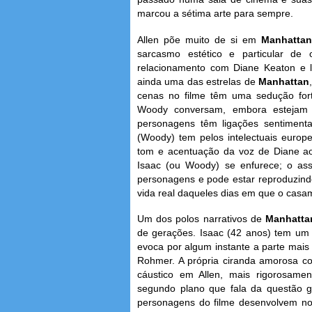
marcou a sétima arte para sempre.
Allen põe muito de si em
Manhattan
sarcasmo estético e particular d
relacionamento com Diane Keaton e 
ainda uma das estrelas de
Manhattan
cenas no filme têm uma sedução fo
Woody conversam, embora estejam
personagens têm ligações sentiment
(Woody) tem pelos intelectuais europ
tom e acentuação da voz de Diane ao
Isaac (ou Woody) se enfurece; o as
personagens e pode estar reproduzind
vida real daqueles dias em que o casa
Um dos polos narrativos de
Manhatt
de gerações. Isaac (42 anos) tem um
evoca por algum instante a parte mais
Rohmer. A própria ciranda amorosa c
cáustico em Allen, mais rigorosam
segundo plano que fala da questão ge
personagens do filme desenvolvem no 