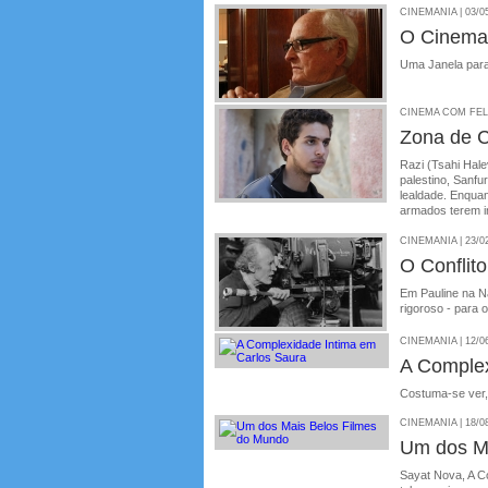
CINEMANIA | 03/0
O Cinema 
Uma Janela para
CINEMA COM FELIP
Zona de C
Razi (Tsahi Hale
palestino, Sanfu
lealdade. Enquan
armados terem in
CINEMANIA | 23/0
O Conflito
Em Pauline na Na
rigoroso - para
CINEMANIA | 12/0
A Complex
Costuma-se ver,
CINEMANIA | 18/0
Um dos M
Sayat Nova, A Co