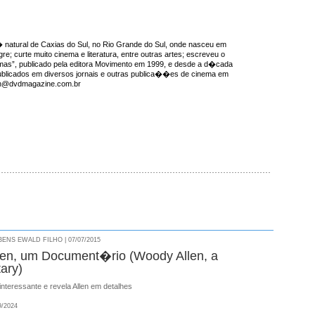
natural de Caxias do Sul, no Rio Grande do Sul, onde nasceu em
re; curte muito cinema e literatura, entre outras artes; escreveu o
emas”, publicado pela editora Movimento em 1999, e desde a d�cada
ublicados em diversos jornais e outras publica��es de cinema em
ron@dvdmagazine.com.br
NS EWALD FILHO | 07/07/2015
en, um Document�rio (Woody Allen, a
ary)
interessante e revela Allen em detalhes
9/2024