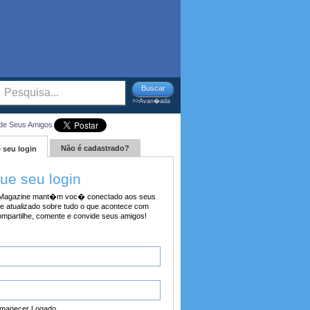
Buscar
>>Avan�ada
de Seus Amigos
Não é cadastrado?
 seu login
tue seu login
agazine mant�m voc� conectado aos seus
e atualizado sobre tudo o que acontece com
ompartilhe, comente e convide seus amigos!
manecer Logado