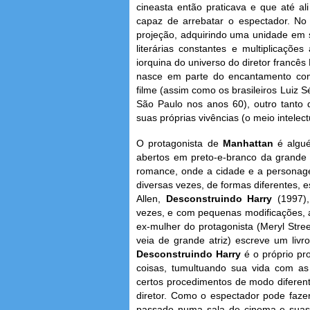
cineasta então praticava e que até al
capaz de arrebatar o espectador. No
projeção, adquirindo uma unidade em s
literárias constantes e multiplicaç
iorquina do universo do diretor francês 
nasce em parte do encantamento co
filme (assim como os brasileiros Luiz 
São Paulo nos anos 60), outro tanto 
suas próprias vivências (o meio intele
O protagonista de
Manhattan
é algu
abertos em preto-e-branco da grande c
romance, onde a cidade e a personage
diversas vezes, de formas diferentes, e
Allen,
Desconstruindo Harry
(1997)
vezes, e com pequenas modificações,
ex-mulher do protagonista (Meryl Str
veia de grande atriz) escreve um liv
Desconstruindo Harry
é o próprio p
coisas, tumultuando sua vida com as
certos procedimentos de modo diferen
diretor. Como o espectador pode fazer,
passado numa sala de cinema e suas r