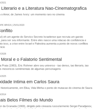
5/2021
Literario e a Literatura Nao-Cinematografica
 o Amor, de James Ivory: um momento raro no cinema
E BRIDA | 25/01/2020
onflito
vi) eh um agente do Servico Secreto Israelense que recruta um garoto
r, para ser seu informante. Entre eles nasce uma relacao de confidencia e
to isso, a crise entre Israel e Palestina aumenta a ponto de novos conflitos
icio
2/2026
 Moral e o Falatorio Sentimental
 Praia (1983), Eric Rohmer abre seu universo - tao denso, tao literario, tao
 os mexericos sentimentais de algumas personagens
6/2025
idade Intima em Carlos Saura
 historicamente, em Elisa, Vida Minha o ponto de mutacao do cinema de Saura
8/2014
ais Belos Filmes do Mundo
r da Granada (1969), dirigido pelo cineasta russo/armenio Sergei Paradjanov,