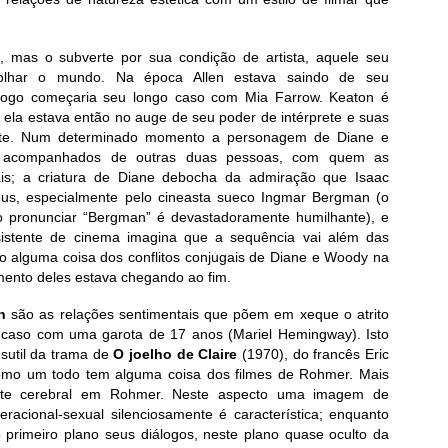
, mas o subverte por sua condição de artista, aquele seu
e olhar o mundo. Na época Allen estava saindo de seu
logo começaria seu longo caso com Mia Farrow. Keaton é
, ela estava então no auge de seu poder de intérprete e suas
rte. Num determinado momento a personagem de Diane e
 acompanhados de outras duas pessoas, com quem as
ais; a criatura de Diane debocha da admiração que Isaac
eus, especialmente pelo cineasta sueco Ingmar Bergman (o
 pronunciar “Bergman” é devastadoramente humilhante), e
sistente de cinema imagina que a sequência vai além das
o alguma coisa dos conflitos conjugais de Diane e Woody na
mento deles estava chegando ao fim.
an
são as relações sentimentais que põem em xeque o atrito
 caso com uma garota de 17 anos (Mariel Hemingway). Isto
 sutil da trama de
O joelho de Claire
(1970), do francês Eric
omo um todo tem alguma coisa dos filmes de Rohmer. Mais
ente cerebral em Rohmer. Neste aspecto uma imagem de
racional-sexual silenciosamente é característica; enquanto
primeiro plano seus diálogos, neste plano quase oculto da