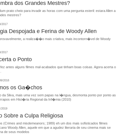
ombra dos Grandes Mestres?
um prato cheio para invadir as horas com uma pergunta esteril: estara Allen a
ndes mestres?
3/2017
gia Despojada e Ferina de Woody Allen
 provavelmente, a realiza��o mais criativa, mais incontorn�vel de Woody
3/2017
certa o Ponto
 fez antes alguns filmes mal-acabados que tinham boas coisas. Agora acerta o
.
09/2016
mos os Ga�chos
 da Silva, mais uma vez sem papas na l�ngua, desmonta ponto por ponto as
farrapos em Hist�ria Regional da Inf�mia (2010)
1/2019
 Sobre a Culpa Religiosa
s (Crimes and misdemeanors; 1989) eh um dos mais sofisticados filmes
icano Woody Allen, aquele em que a agudez literaria de seu cinema mais se
ma de seus modelos