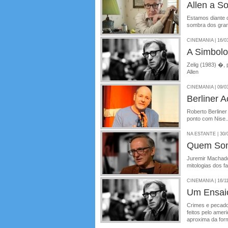
Allen a S
Estamos diante d
sombra dos gra
CINEMANIA | 16/0
A Simbolo
Zelig (1983) �,
Allen
CINEMANIA | 09/0
Berliner A
Roberto Berliner
ponto com Nise..
NA ESTANTE | 30/
Quem So
Juremir Machado
mitologias dos 
CINEMANIA | 16/1
Um Ensaio
Crimes e pecado
feitos pelo amer
aproxima da for