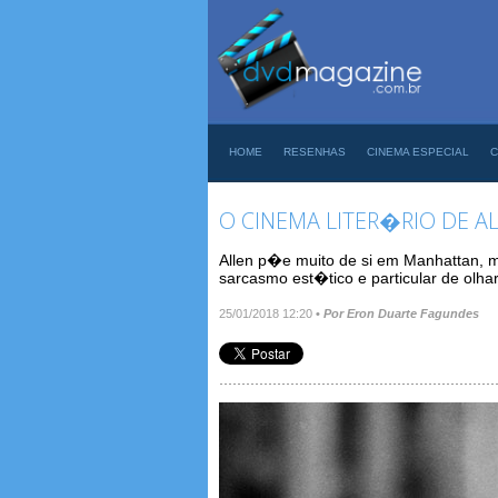
HOME
RESENHAS
CINEMA ESPECIAL
C
O CINEMA LITER�RIO DE 
Allen p�e muito de si em Manhattan, m
sarcasmo est�tico e particular de olh
25/01/2018 12:20
•
Por Eron Duarte Fagundes