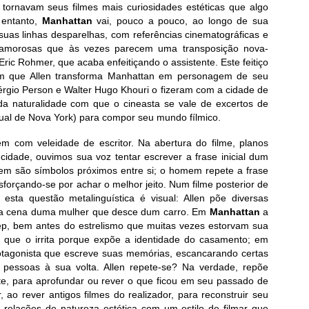
i tornavam seus filmes mais curiosidades estéticas que algo
 entanto,
Manhattan
vai, pouco a pouco, ao longo de sua
uas linhas desparelhas, com referências cinematográficas e
ões amorosas que às vezes parecem uma transposição nova-
Eric Rohmer, que acaba enfeitiçando o assistente. Este feitiço
m que Allen transforma Manhattan em personagem de seu
Sérgio Person e Walter Hugo Khouri o fizeram com a cidade de
da naturalidade com que o cineasta se vale de excertos de
ctual de Nova York) para compor seu mundo fílmico.
ém com veleidade de escritor. Na abertura do filme, planos
idade, ouvimos sua voz tentar escrever a frase inicial dum
m são símbolos próximos entre si; o homem repete a frase
sforçando-se por achar o melhor jeito. Num filme posterior de
, esta questão metalinguística é visual: Allen põe diversas
 a cena duma mulher que desce dum carro. Em
Manhattan
a
eep, bem antes do estrelismo que muitas vezes estorvam sua
ro que o irrita porque expõe a identidade do casamento; em
rotagonista que escreve suas memórias, escancarando certas
 pessoas à sua volta. Allen repete-se? Na verdade, repõe
te, para aprofundar ou rever o que ficou em seu passado de
 ao rever antigos filmes do realizador, para reconstruir seu
elações de natureza estética com um estilo de filmar que