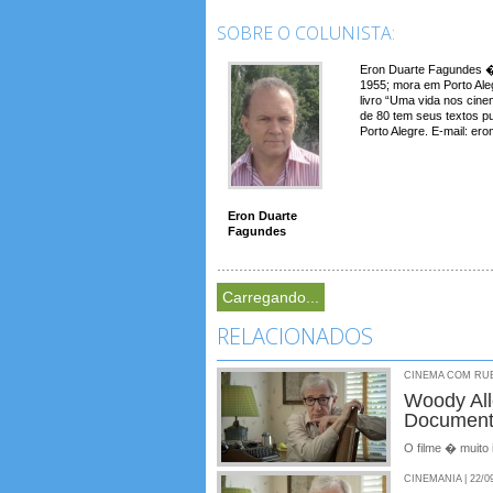
SOBRE O COLUNISTA:
Eron Duarte Fagundes � 
1955; mora em Porto Aleg
livro “Uma vida nos cin
de 80 tem seus textos p
Porto Alegre. E-mail: e
Eron Duarte
Fagundes
Carregando...
RELACIONADOS
CINEMA COM RUBE
Woody All
Document
O filme � muito 
CINEMANIA | 22/0