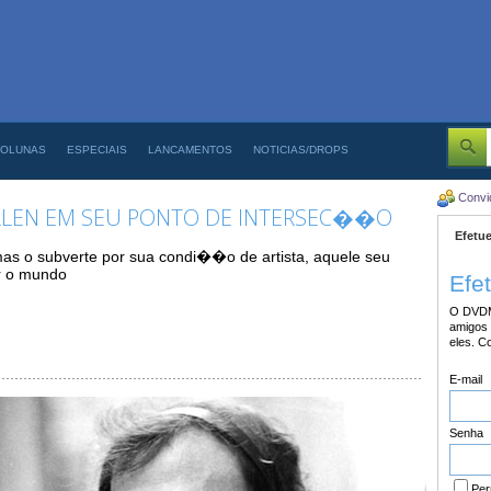
OLUNAS
ESPECIAIS
LANCAMENTOS
NOTICIAS/DROPS
Convi
ALLEN EM SEU PONTO DE INTERSEC��O
Efetue
as o subverte por sua condi��o de artista, aquele seu
ar o mundo
Efe
O DVDM
amigos 
eles. C
E-mail
Senha
Per