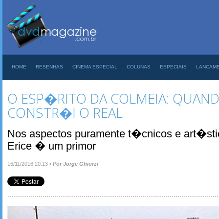
HOME
RESENHAS
CINEMA ESPECIAL
COLUNAS
ESPECIAIS
LANCAM
O ESP�RITO DA COLMEIA: QUAND
CONSTR�I O REAL
Nos aspectos puramente t�cnicos e art�stic
Erice � um primor
16/11/2016 20:13
•
Por Jorge Ghiorzi