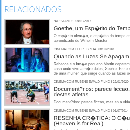
RELACIONADOS
NA ESTANTE | 09/10/2017
Goethe, um Esp�rito do Tem
O esp�rito alem�o, o esp�rito do tempo es
aprendizado de Wilhelm Meister
CINEMA COM FELIPE BRIDA | 08/07/2018
Quando as Luzes Se Apagam
Rebecca e o irm�o pequeno Martin deparam
casa onde vive a m�e deles, Sophie. Esse 
de uma mulher, que surge quando as luzes 
CINEMA COM RUBENS EWALD FILHO | 22/01/2020
Document?rios: parece ficcao,
destes atletas
Document?rios: parece ficcao, mas eh a vida 
CINEMA COM RUBENS EWALD FILHO | 01/07/2014
RESENHA CR�TICA: O C�u 
(Heaven is for Real)