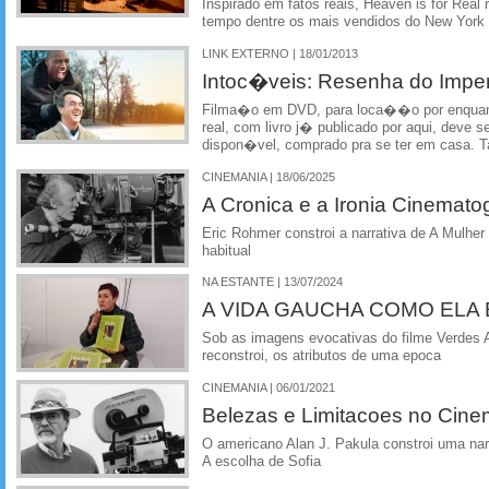
Inspirado em fatos reais, Heaven is for Real 
tempo dentre os mais vendidos do New York
LINK EXTERNO | 18/01/2013
Intoc�veis: Resenha do Imp
Filma�o em DVD, para loca��o por enquan
real, com livro j� publicado por aqui, deve se
dispon�vel, comprado pra se ter em casa.
CINEMANIA | 18/06/2025
A Cronica e a Ironia Cinemato
Eric Rohmer constroi a narrativa de A Mulhe
habitual
NA ESTANTE | 13/07/2024
A VIDA GAUCHA COMO ELA
Sob as imagens evocativas do filme Verdes A
reconstroi, os atributos de uma epoca
CINEMANIA | 06/01/2021
Belezas e Limitacoes no Cin
O americano Alan J. Pakula constroi uma nar
A escolha de Sofia