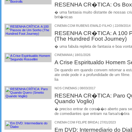
RESENHA CR�TICA: Os Boxtr
� uma fantasia muito distante de nossas c
brit�nicas
CINEMA COM RUBENS EWALD FILHO | 22/09/2014
RESENHA CR�TICA: A 100 P
(The Hundred Foot Journey)
� uma fabula repleta de fantasia e boa vont
CINEMANIA | 18/01/2026
A Crise Espiritualdo Homem S
De quando em quando convem retornar a esta
ate onde pode ir a profundidade de um filme
lia
NOS CINEMAS | 08/03/2017
RESENHA CR�TICA: Paro Qu
Quando Voglio)
� preciso entrar de cora��o aberto para se
de comediantes que entram na farsa/s�tira
CINEMA COM FELIPE BRIDA | 27/01/2023
Em DVD: Intermediario do Dia