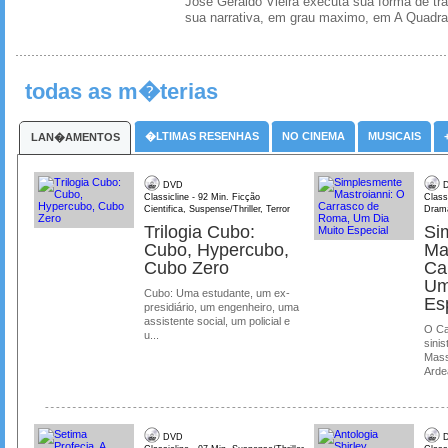
Jose Geraldo Vieira executa sua forma de tr
sua narrativa, em grau maximo, em A Quadra
todas as m�terias
�LTIMAS RESENHAS
NO CINEMA
MUSICAIS
LAN�AMENTOS
DVD
D
Classicline - 92 Min. Ficção
Class
Cientifica, Suspense/Thriller, Terror
Dram
Trilogia Cubo:
Si
Cubo, Hypercubo,
Ma
Cubo Zero
Ca
Um
Cubo: Uma estudante, um ex-
Es
presidiário, um engenheiro, uma
assistente social, um policial e
O Ca
u...
sinis
Mass
Ardea
DVD
D