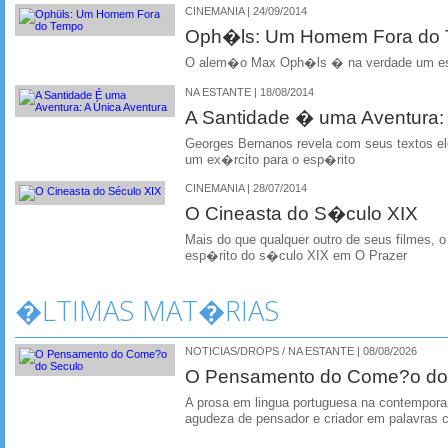
CINEMANIA | 24/09/2014
Oph�ls: Um Homem Fora do
O alem�o Max Oph�ls � na verdade um esp
NA ESTANTE | 18/08/2014
A Santidade � uma Aventura:
Georges Bernanos revela com seus textos e
um ex�rcito para o esp�rito
CINEMANIA | 28/07/2014
O Cineasta do S�culo XIX
Mais do que qualquer outro de seus filmes
esp�rito do s�culo XIX em O Prazer
�LTIMAS MAT�RIAS
NOTICIAS/DROPS / NA ESTANTE | 08/08/2026
O Pensamento do Come?o do
A prosa em lingua portuguesa na contempora
agudeza de pensador e criador em palavras 