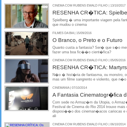
CINEMA COM RUBENS EWALD FILHO | 13/10/2017
RESENHA CR�TICA: Spielber
Spielberg � uma importante viagem pela fa
que mudou o cinema
FILMES DA BIA | 15/09/2016
O Branco, o Preto e o Futuro
Quanto custa a fantasia? Ser� que s�o m
fazer uma boa fic��o cient�fica?
CINEMA COM RUBENS EWALD FILHO | 05/05/2016
RESENHA CR�TICA: Martyrs 
N�o � hist�ria de fantasma, ou monstro, ou 
mas um filme sangrento e violento, que n�o j
CINEMANIA | 07/10/2014
A Fantasia Cinematogr�fica d
Com sede no Armaz�m da Utopia, o Armaz�m
Festival de Cinema do Rio 2014 trouxe mais d
disposi��o dos cineman�acos cariocas e d
ali
CINEMA COM RUBENS EWALD FILHO | 06/10/2014