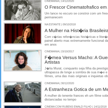
CINEMANIA | 14/12/2020
O Frescor Cinematofrafico em
Um lance no escuro se constroi com um fres
permanecem
NA ESTANTE | 09/10/2018
A Mulher na Hist�ria Brasileir
Com v�rias refer�ncias hist�ricas e liter�r
painel aberto mas extremamente funcional da 
em anos
CINEMANIA | 15/10/2017
F�mea Versus Macho: A Guer
Artistas
J�lia Murat, conquanto seja filha da prestig
ultrapassa de longe a sombra de sua m�e e
filmes, uma das mais originais e inquietas o
CINEMANIA | 30/12/2020
A Estranheza Gotica de um M
A mulher do tenente frances eh um filme sob
distanciadas no tempo
CINEMA COM RUBENS EWALD FILHO | 14/11/2018