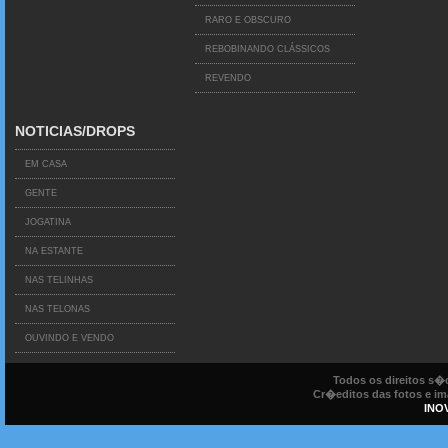
RARO E OBSCURO
REBOBINANDO CLÁSSICOS
REVENDO
NOTICIAS/DROPS
EM CASA
GENTE
JOGATINA
NA ESTANTE
NAS TELINHAS
NAS TELONAS
OUVINDO E VENDO
Todos os direitos s
Cr�editos das fotos e ima
INO