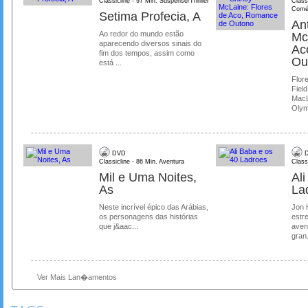
Classicline - 97 Min. Suspense/Thriller
Class
Comé
Setima Profecia, A
Ant
Ao redor do mundo estão
Mc
aparecendo diversos sinais do
Ac
fim dos tempos, assim como
Ou
está ...
Flore
Field
MacL
Olymp
DVD
D
Classicline - 86 Min. Aventura
Class
Mil e Uma Noites,
Al
As
La
Neste incrível épico das Arábias,
Jon 
os personagens das histórias
estre
que j&aac...
aven
gran.
Ver Mais Lan�amentos