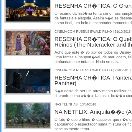
RESENHA CR�TICA: O Grand
O resumo da hist�ria tenta ser o mais simp
de fantasia e alegoria. Assim v�o se desenr
como final, um belo e encantador momento 
CINEMA COM RUBENS EWALD FILHO | 31/10/2018
RESENHA CR�TICA: O Quebra
Reinos (The Nutcracker and t
Acho que este � ?o pior de todos os Disney
uma fantasia insuport�vel, de mau gosto, fe
profundamente irritante. Nada se salva
CINEMA COM RUBENS EWALD FILHO | 22/05/2018
RESENHA CR�TICA: Pantera 
Panther)
N�o deixa de ser um atrevimento realizar e
diferente como a��o, fantasia, fic��o cie
NAS TELINHAS | 13/04/2018
NA NETFLIX: Aniquila��o (Ani
O fato � que o filme � daqueles que n�o e
capturando o espectador numa mistura de fic
principalmente terror