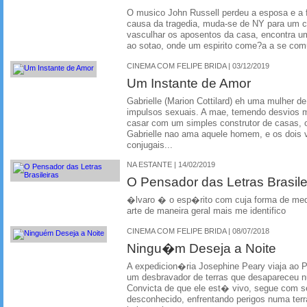
O musico John Russell perdeu a esposa e a f
causa da tragedia, muda-se de NY para um c
vasculhar os aposentos da casa, encontra u
ao sotao, onde um espirito come?a a se com
CINEMA COM FELIPE BRIDA | 03/12/2019
Um Instante de Amor
Gabrielle (Marion Cottilard) eh uma mulher de 
impulsos sexuais. A mae, temendo desvios me
casar com um simples construtor de casas, 
Gabrielle nao ama aquele homem, e os dois
conjugais...
NA ESTANTE | 14/02/2019
O Pensador das Letras Brasile
�lvaro � o esp�rito com cuja forma de medi
arte de maneira geral mais me identifico
CINEMA COM FELIPE BRIDA | 08/07/2018
Ningu�m Deseja a Noite
A expedicion�ria Josephine Peary viaja ao Po
um desbravador de terras que desapareceu 
Convicta de que ele est� vivo, segue com 
desconhecido, enfrentando perigos numa ter