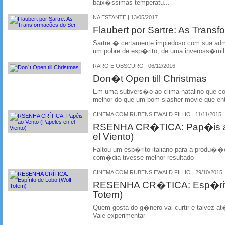
baix�ssimas temperatu...
NA ESTANTE | 13/05/2017
Flaubert por Sartre: As Tran
Sartre � certamente impiedoso com sua adm
um pobre de esp�rito, de uma inveross�mil 
RARO E OBSCURO | 06/12/2016
Don�t Open till Christmas
Em uma subvers�o ao clima natalino que co
melhor do que um bom slasher movie que ent
CINEMA COM RUBENS EWALD FILHO | 11/11/2015
RSENHA CR�TICA: Pap�is ao
el Viento)
Faltou um esp�rito italiano para a produ��
com�dia tivesse melhor resultado
CINEMA COM RUBENS EWALD FILHO | 29/10/2015
RESENHA CR�TICA: Esp�rito
Totem)
Quem gosta do g�nero vai curtir e talvez at
Vale experimentar