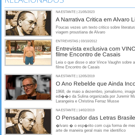
NA ESTANTE | 21/05/2023
A Narrativa Critica em Alvaro L
Poucas vezes um texto critico sobre literatu
viagem proustiana de Alvaro
ENTREVISTAS | 03/10/2012
Entrevista exclusiva com VI
filme Encontro de Casais
Leia o que disse o ator Vince Vaughn sobre 
filme Encontro de Casais
NA ESTANTE | 12/05/2019
O Ano Rebelde que Ainda In
1968, de maio a dezembro, jornalismo, ima
edi��o da Sulina organizada por Juremir M
Larangeira e Christina Ferraz Musse
NA ESTANTE | 14/02/2019
O Pensador das Letras Brasile
�lvaro � o esp�rito com cuja forma de medi
arte de maneira geral mais me identifico