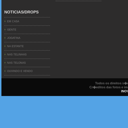
NOTICIAS/DROPS
EM CASA
GENTE
JOGATINA
NA ESTANTE
NAS TELINHAS
NAS TELONAS
OUVINDO E VENDO
Todos os direitos s
Cr�editos das fotos e ima
INO