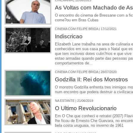
CINEMANIA | 12/08/2023
As Voltas com Machado de Ass
O encontro do cinema de Bressane com a fi
come?ou em Bras Cubas
CINEMA COM FELIPE BRIDA | 17/12/2021
Indiscricao
Elizabeth Lane trabalha na area de culinari
conhecidos em sua casa para o Natal que es
que tem incriveis dotes culin?rios e que vive
estao armadas quando parte das pessoas pa
comportamentos de...
CINEMA COM FELIPE BRIDA | 28/07/2020
Godzilla II: Rei dos Monstros
O monstro Godzilla enfrenta tres inimigos mo
num encontro que podera destruir a civilizac
NA ESTANTE | 21/06/2019
O Ultimo Revolucionario
Em O Che que conheci e retratei (2007) Flavio
lhe ficou de Ernesto Che Guevara, no encon
bela costa uruguaia, no inverno de 1961