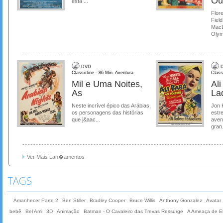
Ou
está ...
Flore
Field
MacL
Olymp
DVD
D
Classicline - 86 Min. Aventura
Class
Mil e Uma Noites,
Al
As
La
Neste incrível épico das Arábias,
Jon 
os personagens das histórias
estre
que j&aac...
aven
gran.
Ver Mais Lan�amentos
TAGS
Amanhecer Parte 2
Ben Stiller
Bradley Cooper
Bruce Willis
Anthony Gonzalez
Avatar
bebê
Bel Ami
3D
Animação
Batman - O Cavaleiro das Trevas Ressurge
A Ameaça de El