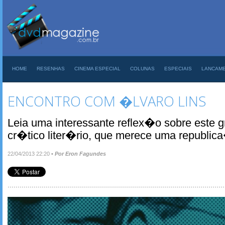
HOME
RESENHAS
CINEMA ESPECIAL
COLUNAS
ESPECIAIS
LANCAM
ENCONTRO COM �LVARO LINS
Leia uma interessante reflex�o sobre este gr
cr�tico liter�rio, que merece uma republi
22/04/2013 22:20
•
Por Eron Fagundes