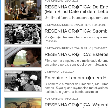
NOS CINEMAS | 19/04/2018
RESENHA CR�TICA: De Encon
(Mein Blind Date mit dem Lebe
Um filme diferente, interessante que tamb�
CINEMA COM RUBENS EWALD FILHO | 20/11/2017
RESENHA CR�TICA: Strombol
Voc�s v�o testemunhar o encontro que marc
Rosselini
CINEMA COM RUBENS EWALD FILHO | 09/06/2017
RESENHA CR�TICA: Esteros 
Filme com a singeleza e simplicidade de uma
encontro e perda, sens�vel e sem afeta��
CINEMANIA | 23/03/2017
Encontro e Lembran�a em Hi
O homem e a mulher de Hiroshima, Meu Amo
nomes. S�o quase s�mbolos metaf�sicos
realidade: a guerra, a bomba at�mica
NOS CINEMAS | 03/06/2016
RESENHA CR�TICA: Warcraft 