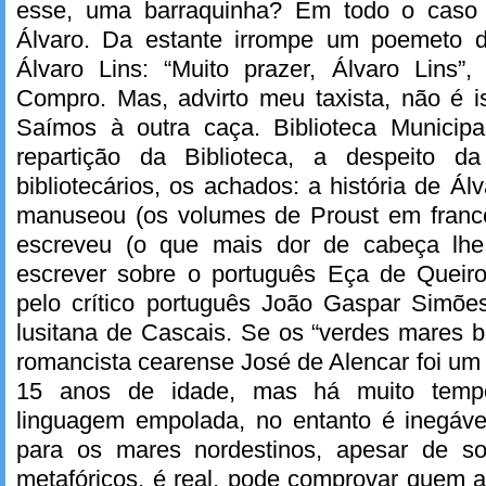
esse, uma barraquinha? Em todo o caso 
Álvaro. Da estante irrompe um poemeto d
Álvaro Lins: “Muito prazer, Álvaro Lins”
Compro. Mas, advirto meu taxista, não é i
Saímos à outra caça. Biblioteca Municip
repartição da Biblioteca, a despeito d
bibliotecários, os achados: a história de Álv
manuseou (os volumes de Proust em francês
escreveu (o que mais dor de cabeça lh
escrever sobre o português Eça de Queiroz
pelo crítico português João Gaspar Simões
lusitana de Cascais. Se os “verdes mares b
romancista cearense José de Alencar foi u
15 anos de idade, mas há muito temp
linguagem empolada, no entanto é inegáv
para os mares nordestinos, apesar de s
metafóricos, é real, pode comprovar quem 