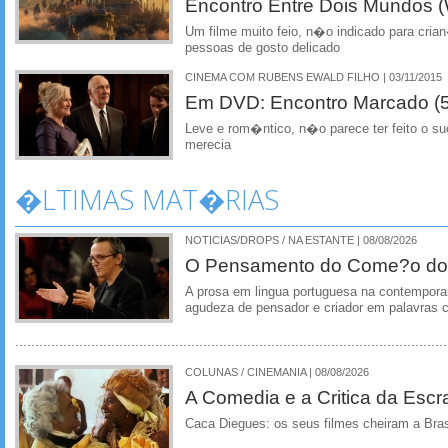
Encontro Entre Dois Mundos (
Um filme muito feio, n�o indicado para cri
pessoas de gosto delicado
CINEMA COM RUBENS EWALD FILHO | 03/11/2015
Em DVD: Encontro Marcado (5 
Leve e rom�ntico, n�o parece ter feito o s
merecia
�LTIMAS MAT�RIAS
NOTICIAS/DROPS / NA ESTANTE | 08/08/2026
O Pensamento do Come?o do
A prosa em lingua portuguesa na contempora
agudeza de pensador e criador em palavras 
COLUNAS / CINEMANIA | 08/08/2026
A Comedia e a Critica da Escra
Caca Diegues: os seus filmes cheiram a Bra