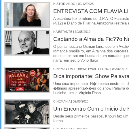
HISTORIANDO | 02/12/2025
ENTREVISTA COM FLAVIA LI
A escritora fez o roteiro de D.P.A: O Fantas
(4/12) e Diario de Pilar na Amazonia (estreia 
NA ESTANTE | 30/05/2019
Captando a Alma da Fic??o Na
O pernambucano Osman Lins, que em Avalova
romance brasileiro, em A rainha dos carceres 
do escritor, sai em busca de um narrador que
narrar em seu pr?prio fluxo
CINEMA COM RUBENS EWALD FILHO | 06/06/2014
Dica importante: Show Palavr
Uma dica importante: N�o perca neste fim d
�ltimas apresenta��es do show Palavra de
Lucinha Lins e Virginia Rosa.
CINEMANIA | 02/08/2025
Um Encontro Com o Inicio de 
Desde seus primeiros passos, Khouri faz u
formal