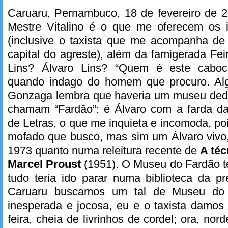
Caruaru, Pernambuco, 18 de fevereiro de 
Mestre Vitalino é o que me oferecem os in
(inclusive o taxista que me acompanha de
capital do agreste), além da famigerada Fei
Lins? Álvaro Lins? “Quem é este caboc
quando indago do homem que procuro. A
Gonzaga lembra que haveria um museu dedi
chamam “Fardão”: é Álvaro com a farda da
de Letras, o que me inquieta e incomoda, po
mofado que busco, mas sim um Álvaro vivo, 
1973 quanto numa releitura recente de
A té
Marcel Proust
(1951). O Museu do Fardão te
tudo teria ido parar numa biblioteca da pr
Caruaru buscamos um tal de Museu do 
inesperada e jocosa, eu e o taxista damo
feira, cheia de livrinhos de cordel; ora, no