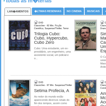
todas as m�terias
�LTIMAS RESENHAS
NO CINEMA
MUSICAIS
LAN�AMENTOS
DVD
D
Classicline - 92 Min. Ficção
Class
Cientifica, Suspense/Thriller, Terror
Dram
Trilogia Cubo:
Si
Cubo, Hypercubo,
Ma
Cubo Zero
Ca
Um
Cubo: Uma estudante, um ex-
Es
presidiário, um engenheiro, uma
assistente social, um policial e
O Ca
u...
sinis
Mass
Ardea
DVD
D
Classicline - 97 Min. Suspense/Thriller
Class
Comé
Setima Profecia, A
Ant
Ao redor do mundo estão
Mc
aparecendo diversos sinais do
Ac
fim dos tempos, assim como