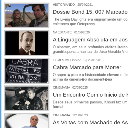
HISTORIANDO | 28/04/2021
Dossie Bond 15: 007 Marcado
The Living Daylights era originalmente um 
coletanea que Octopussy
NA ESTANTE | 01/06/2020
A Linguagem Absoluta em Jose
O albatroz, em seus profundos efeitos litera
grandiloquencia habitual de Jose Geraldo Vie
FILMES IMPOSS?VEIS | 20/01/2015
Cabra Marcado para Morrer
O sopro �pico e a historicidade elevam o fi
acima da dimens�o document�ria
CINEMANIA | 02/08/2025
Um Encontro Com o Inicio de 
Desde seus primeiros passos, Khouri faz u
formal
CINEMANIA | 12/08/2023
As Voltas com Machado de Ass