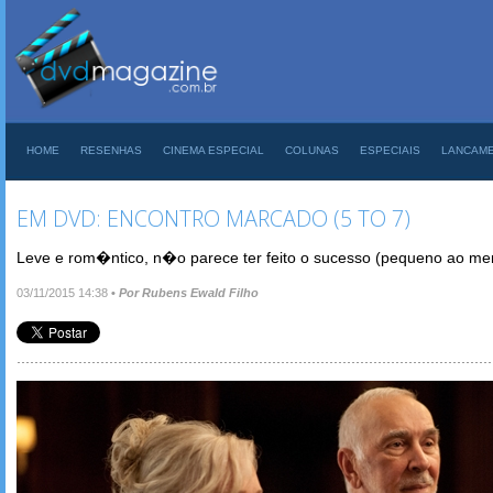
HOME
RESENHAS
CINEMA ESPECIAL
COLUNAS
ESPECIAIS
LANCAM
EM DVD: ENCONTRO MARCADO (5 TO 7)
Leve e rom�ntico, n�o parece ter feito o sucesso (pequeno ao me
03/11/2015 14:38
•
Por Rubens Ewald Filho