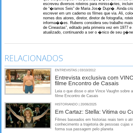
escreveu diversos roteiros para miniss�ries, incl
de “�ramos Seis” de Maria Jos� Dupr�. Ainda c
escrever em um caderno os filmes que via. Ali, col
nomes dos atores, diretor, diretor de fotografia, rotei
informa��es. Rubens considera seu trabalho mais 
de Cineastas”, editado pela primeira vez em 1977 e 
atualizado, continuando a ser o �nico de seu g�ner
RELACIONADOS
ENTREVISTAS | 03/10/2012
Entrevista exclusiva com VI
filme Encontro de Casais
Leia o que disse o ator Vince Vaughn sobre 
filme Encontro de Casais
HISTORIANDO | 20/06/2025
Em Cartaz: Stella: Vitima ou 
Filmes baseados em historias reais tem o atr
conhecimento a trajetoria de pessoas cujas
forma sua passagem pelo planeta