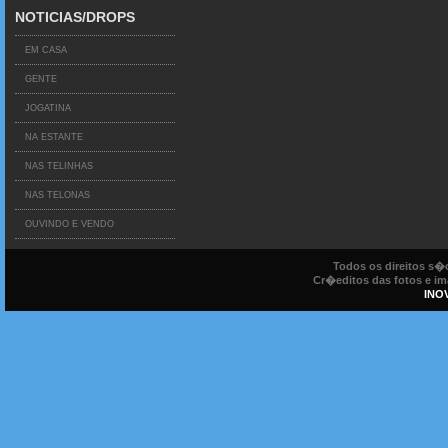
NOTICIAS/DROPS
EM CASA
GENTE
JOGATINA
NA ESTANTE
NAS TELINHAS
NAS TELONAS
OUVINDO E VENDO
Todos os direitos s
Cr�editos das fotos e ima
INO