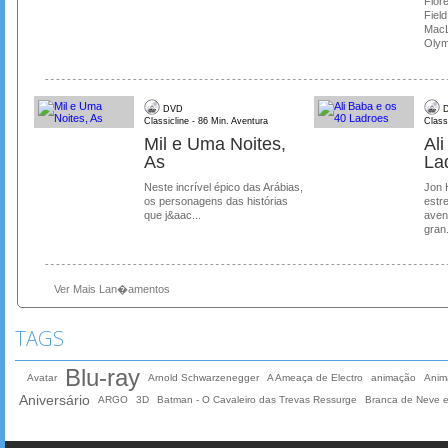
Flore
Field
MacL
Olymp
DVD
D
Classicline - 86 Min. Aventura
Class
Mil e Uma Noites,
Al
As
La
Neste incrível épico das Arábias,
Jon 
os personagens das histórias
estre
que j&aac...
aven
gran.
Ver Mais Lan�amentos
TAGS
Blu-ray
Avatar
Arnold Schwarzenegger
A Ameaça de Electro
animação
Anim
Aniversário
ARGO
3D
Batman - O Cavaleiro das Trevas Ressurge
Branca de Neve 