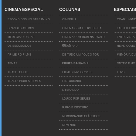
CINEMA ESPECIAL
COLUNAS
ESPECIAIS
ESCONDIDOS NO STREAMING
CINEFILIA
COADJUVAN
GRANDES ASTROS
CINEMA COM FELIPE BRIDA
EASTER EGG
MERECIA O OSCAR
CINEMA COM RUBENS EWALD
ENTREVISTA
FILHO
OS ESQUECIDOS
CINEMANIA
HEIN? COMO
PRIMEIRO FILME
DE TUDO UM POUCO POR
MEMÓRIA D
EDINHO PASQUALE
TEMAS
FILMES DA BIA
ONTEM E HO
TRASH: CULTS
FILMES IMPOSS?VEIS
TOPS
TRASH: PIORES FILMES
HISTORIANDO
LITERANDO
LOUCO POR SERIES
RARO E OBSCURO
REBOBINANDO CLÁSSICOS
REVENDO