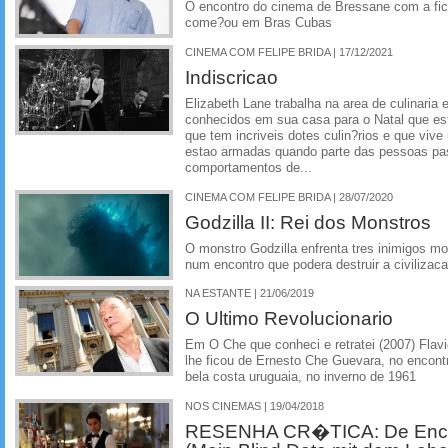
O encontro do cinema de Bressane com a fi
come?ou em Bras Cubas
CINEMA COM FELIPE BRIDA | 17/12/2021
Indiscricao
Elizabeth Lane trabalha na area de culinari
conhecidos em sua casa para o Natal que es
que tem incriveis dotes culin?rios e que vive
estao armadas quando parte das pessoas pa
comportamentos de...
CINEMA COM FELIPE BRIDA | 28/07/2020
Godzilla II: Rei dos Monstros
O monstro Godzilla enfrenta tres inimigos mo
num encontro que podera destruir a civilizac
NA ESTANTE | 21/06/2019
O Ultimo Revolucionario
Em O Che que conheci e retratei (2007) Flavio
lhe ficou de Ernesto Che Guevara, no encon
bela costa uruguaia, no inverno de 1961
NOS CINEMAS | 19/04/2018
RESENHA CR�TICA: De Encon