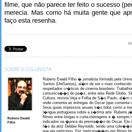
filme, que não parece ter feito o sucesso (
merecia. Mas como há muita gente que apr
faço esta resenha.
TA
SOBRE O COLUNISTA:
Rubens Ewald Filho � jornalista formado pela Univ
Santos (UniSantos), al�m de ser o mais conhecido
respeitados cr�ticos de cinema brasileiro. Trabal
comunica��o do pa�s, entre eles Rede Globo, S
Cultura, revista Veja e Folha de S�o Paulo, al�m 
onde comenta as entregas do Oscar (que comenta 
Seus guias impressos anuais s�o tidos como a me
l�ngua portuguesa sobre a s�tima arte. Rubens j� 
filmes entre longas e curta-metragens e � sempre re
Rubens Ewald
indicados na �poca da premia��o do Oscar. Ele c
Filho
f�s da atriz Debbie Reynolds, tendo uma cole��o 
que ela participou. Fez participa��es em filmes br