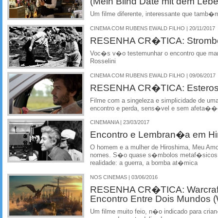
(Mein Blind Date mit dem Lebe
Um filme diferente, interessante que tamb�
CINEMA COM RUBENS EWALD FILHO | 20/11/2017
RESENHA CR�TICA: Strombol
Voc�s v�o testemunhar o encontro que marc
Rosselini
CINEMA COM RUBENS EWALD FILHO | 09/06/2017
RESENHA CR�TICA: Esteros 
Filme com a singeleza e simplicidade de uma
encontro e perda, sens�vel e sem afeta��
CINEMANIA | 23/03/2017
Encontro e Lembran�a em Hi
O homem e a mulher de Hiroshima, Meu Amo
nomes. S�o quase s�mbolos metaf�sicos
realidade: a guerra, a bomba at�mica
NOS CINEMAS | 03/06/2016
RESENHA CR�TICA: Warcraft 
Encontro Entre Dois Mundos (
Um filme muito feio, n�o indicado para cri