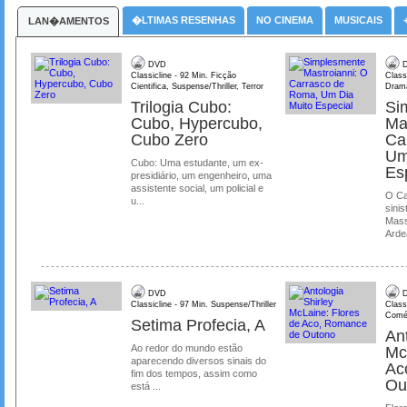
�LTIMAS RESENHAS
NO CINEMA
MUSICAIS
LAN�AMENTOS
DVD
D
Classicline - 92 Min. Ficção
Class
Cientifica, Suspense/Thriller, Terror
Dram
Trilogia Cubo:
Si
Cubo, Hypercubo,
Ma
Cubo Zero
Ca
Um
Cubo: Uma estudante, um ex-
Es
presidiário, um engenheiro, uma
assistente social, um policial e
O Ca
u...
sinis
Mass
Ardea
DVD
D
Classicline - 97 Min. Suspense/Thriller
Class
Comé
Setima Profecia, A
Ant
Ao redor do mundo estão
Mc
aparecendo diversos sinais do
Ac
fim dos tempos, assim como
Ou
está ...