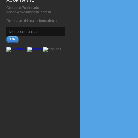
ACOMPANHE
Contato e Publicidade:
edinho@dvdmagazine.com.br
Receba as �ltimas informa��es.
OK