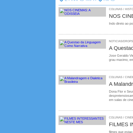
COLUNAS / HISTO
NOS CIN
Indo direto ao p
NOTICIAS/DROPS /
A Questa
Jose Geraldo Vie
grau maximo, em
COLUNAS / CINEMA
A Malandr
Dona Flor e Seus
despretensiosame
em salas de cin
COLUNAS / CINEM
FILMES 
filmes que estao