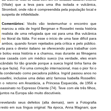
(Vitale) que a leva para uma ilha isolada e vulcânica,
Stromboli, onde não é compreendida pela população local e
suspeita de infidelidade.
Comentários:
Vocês vão testemunhar o encontro que
marcou a vida de Ingrid Bergman e Rosselini nesta história
realista de uma refugiada que vai para uma ilha vulcânica
no litoral da Itália. Foi esse o início de uma fase difícil para
ambos, quando foram rejeitados pela crítica e pelo público.
ta para o diretor italiano se oferecendo para trabalhar com
te bolou essa história e a chamou, mas durante as filmagens
ivesse casada com um médico sueco (na verdade, eles eram
cândalo foi tão grande porque a sueca Ingrid tinha fama de
a que fazia). Foi uma comoção internacional, mas o pior foi o
la condenado como pecadora pública. Ingrid passou anos no
ossellini, inclusive uma delas atriz famosa Isabella Rossellini.
 o retorno em Anastácia, a Princesa Esquecida, de 1956 e
sassinato no Expresso Oriente (74). Teve com ele três filhos,
 juntos na Europa são muito discutíveis.
 revelando seus defeitos (alta demais), sem a Fotografia
o resto em sua língua original. Na época, Anna Magnani, que