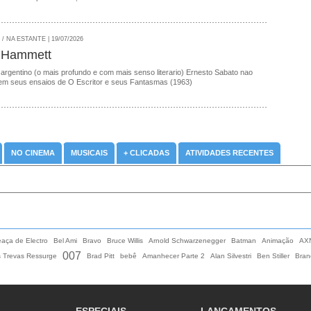
 NA ESTANTE | 19/07/2026
 Hammett
 argentino (o mais profundo e com mais senso literario) Ernesto Sabato nao
em seus ensaios de O Escritor e seus Fantasmas (1963)
NO CINEMA
MUSICAIS
+ CLICADAS
ATIVIDADES RECENTES
aça de Electro
Bel Ami
Bravo
Bruce Willis
Arnold Schwarzenegger
Batman
Animação
AX
007
s Trevas Ressurge
Brad Pitt
bebê
Amanhecer Parte 2
Alan Silvestri
Ben Stiller
Bran