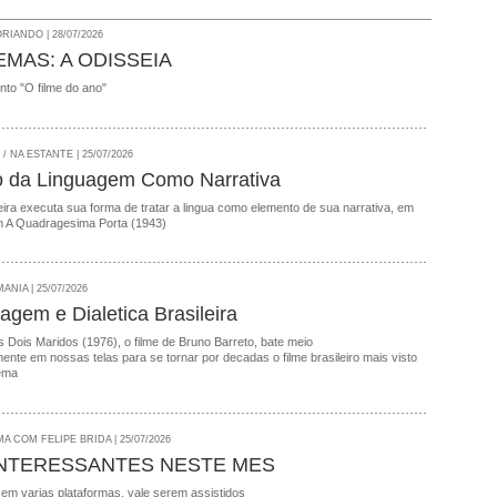
RIANDO | 28/07/2026
EMAS: A ODISSEIA
onto "O filme do ano"
 NA ESTANTE | 25/07/2026
o da Linguagem Como Narrativa
ira executa sua forma de tratar a lingua como elemento de sua narrativa, em
 A Quadragesima Porta (1943)
NIA | 25/07/2026
agem e Dialetica Brasileira
 Dois Maridos (1976), o filme de Bruno Barreto, bate meio
nte em nossas telas para se tornar por decadas o filme brasileiro mais visto
ema
A COM FELIPE BRIDA | 25/07/2026
INTERESSANTES NESTE MES
 em varias plataformas, vale serem assistidos