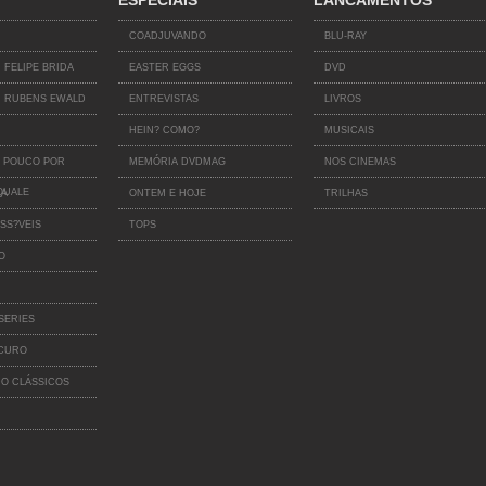
ESPECIAIS
LANCAMENTOS
COADJUVANDO
BLU-RAY
 FELIPE BRIDA
EASTER EGGS
DVD
 RUBENS EWALD
ENTREVISTAS
LIVROS
HEIN? COMO?
MUSICAIS
 POUCO POR
MEMÓRIA DVDMAG
NOS CINEMAS
QUALE
IA
ONTEM E HOJE
TRILHAS
SS?VEIS
TOPS
O
SERIES
SCURO
O CLÁSSICOS