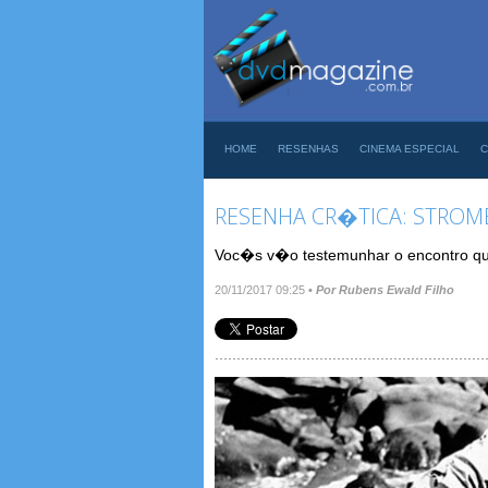
HOME
RESENHAS
CINEMA ESPECIAL
C
RESENHA CR�TICA: STROMB
Voc�s v�o testemunhar o encontro que
20/11/2017 09:25
•
Por Rubens Ewald Filho