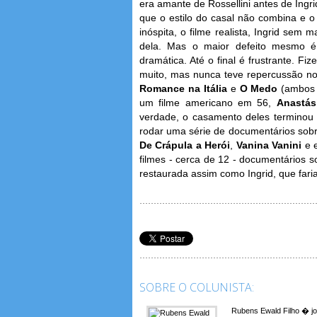
era amante de Rossellini antes de Ingri
que o estilo do casal não combina e 
inóspita, o filme realista, Ingrid sem
dela. Mas o maior defeito mesmo é
dramática. Até o final é frustrante. Fi
muito, mas nunca teve repercussão 
Romance na Itália
e
O Medo
(ambos
um filme americano em 56,
Anastás
verdade, o casamento deles terminou
rodar uma série de documentários sobre
De Crápula a Herói
,
Vanina Vanini
e 
filmes - cerca de 12 - documentários s
restaurada assim como Ingrid, que fari
SOBRE O COLUNISTA:
Rubens Ewald Filho � jo