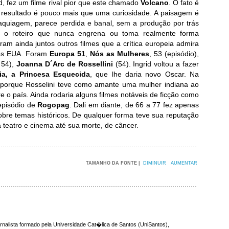
d, fez um filme rival pior que este chamado
Volcano
. O fato é
o resultado é pouco mais que uma curiosidade. A paisagem é
 maquiagem, parece perdida e banal, sem a produção por trás
 o roteiro que nunca engrena ou toma realmente forma
zeram ainda juntos outros filmes que a crítica europeia admira
nos EUA. Foram
Europa 51
,
Nós as Mulheres
, 53 (episódio),
 54),
Joanna D´Arc de Rossellini
(54). Ingrid voltou a fazer
ia, a Princesa Esquecida
, que lhe daria novo Oscar. Na
 porque Rosselini teve como amante uma mulher indiana ao
 o país. Ainda rodaria alguns filmes notáveis de ficção como
episódio de
Rogopag
. Dali em diante, de 66 a 77 fez apenas
obre temas históricos. De qualquer forma teve sua reputação
a teatro e cinema até sua morte, de câncer.
TAMANHO DA FONTE |
DIMINUIR
AUMENTAR
rnalista formado pela Universidade Cat�lica de Santos (UniSantos),