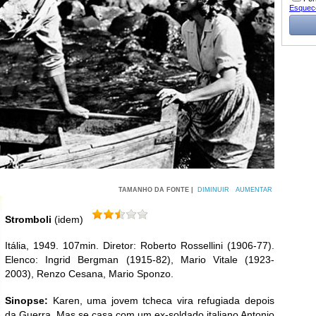
Esquec
TAMANHO DA FONTE |
DIMINUIR
AUMENTAR
Stromboli
(idem)
Itália, 1949. 107min. Diretor: Roberto Rossellini (1906-77).
Elenco: Ingrid Bergman (1915-82), Mario Vitale (1923-
2003), Renzo Cesana, Mario Sponzo.
Sinopse:
Karen, uma jovem tcheca vira refugiada depois
da Guerra. Mas se casa com um ex-soldado italiano Antonio