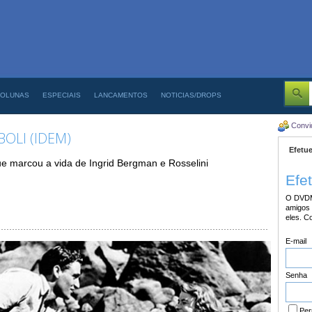
OLUNAS
ESPECIAIS
LANCAMENTOS
NOTICIAS/DROPS
Convi
OLI (IDEM)
Efetue
 marcou a vida de Ingrid Bergman e Rosselini
Efe
O DVDM
amigos 
eles. C
E-mail
Senha
Per