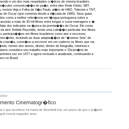
ecido e um dos mais respeitados cr�ticos de cinema brasileiro.
ve�culos comunica��o do pa�s, entre eles Rede Globo, SBT,
, revista Veja e Folha de S�o Paulo, al�m de HBO, Telecine e TNT,
as do Oscar (que comenta desde a d�cada de 1980). Seus guias
idos como a melhor refer�ncia em l�ngua portuguesa sobre a
ssistiu a mais de 30 mil filmes entre longas e curta-metragens e �
 falar dos indicados na �poca da premia��o do Oscar. Ele conta
da atriz Debbie Reynolds, tendo uma cole��o particular dos filmes
ez participa��es em filmes brasileiros como ator e escreveu
miniss�ries, incluindo as duas adapta��es de “�ramos Seis” de
a crian�a, come�ou a escrever em um caderno os filmes que via.
ulo, nomes dos atores, diretor, diretor de fotografia, roteirista e
ens considera seu trabalho mais importante o “Dicion�rio de
 primeira vez em 1977 e agora revisado e atualizado, continuando a
ro no Brasil.
4/2018
mento Cinematogr�fico
ue o que acontece na trama de Stromboli traz um pouco do que o pr�prio
grid viveria naqueles anos