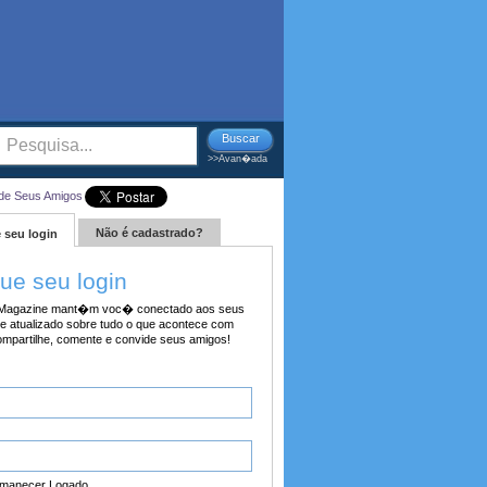
Buscar
>>Avan�ada
de Seus Amigos
Não é cadastrado?
 seu login
tue seu login
agazine mant�m voc� conectado aos seus
e atualizado sobre tudo o que acontece com
ompartilhe, comente e convide seus amigos!
manecer Logado