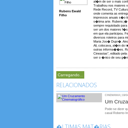
al�m de ser o mais conh
Trabalhou nos maiores 
Rede Record, TV Cultura
Rubens Ewald
onde comenta as entreg
Filho
impressos anuais s�o t
s�tima arte. Rubens j� a
sempre requisitado para
ser um dos maiores f�s 
em que ela participou. F
diversos roteiros para 
Maria Jos� Dupr�. Aind
Ali, colocava, al�m do t�t
outras informa��es. Rub
Cineastas”, editado pela
ser o �nico de seu g�ne
Carregando...
RELACIONADOS
CINEMANIA | 19/0
Um Cruza
Pode-se dizer q
casal Roberto-In
�LTIMAS MAT�RIAS