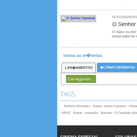
NOTICIAS/DROPS /
O Senhor
O maior escritor
poupa palavras 
todas as m�terias
�LTIMAS RESENHAS
LAN�AMENTOS
Carregando...
TAGS
Anthony Gonzalez
Avatar, James Cameron
A Ame
ARGO
Avatar
animação
Batman - O Cavaleiro da