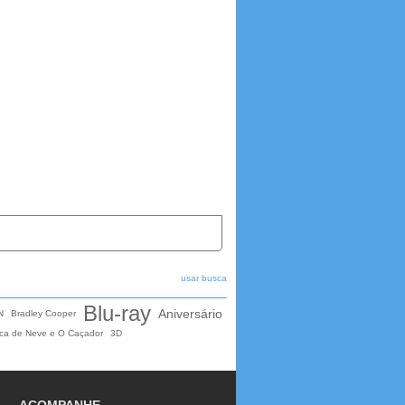
usar busca
Blu-ray
Aniversário
N
Bradley Cooper
ca de Neve e O Caçador
3D