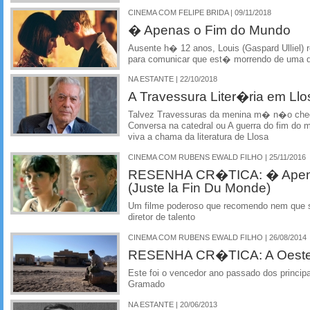
CINEMA COM FELIPE BRIDA | 09/11/2018
� Apenas o Fim do Mundo
Ausente h� 12 anos, Louis (Gaspard Ulliel) 
para comunicar que est� morrendo de uma 
NA ESTANTE | 22/10/2018
A Travessura Liter�ria em Llo
Talvez Travessuras da menina m� n�o chegu
Conversa na catedral ou A guerra do fim d
viva a chama da literatura de Llosa
CINEMA COM RUBENS EWALD FILHO | 25/11/2016
RESENHA CR�TICA: � Apena
(Juste la Fin Du Monde)
Um filme poderoso que recomendo nem que s
diretor de talento
CINEMA COM RUBENS EWALD FILHO | 26/08/2014
RESENHA CR�TICA: A Oeste
Este foi o vencedor ano passado dos principa
Gramado
NA ESTANTE | 20/06/2013