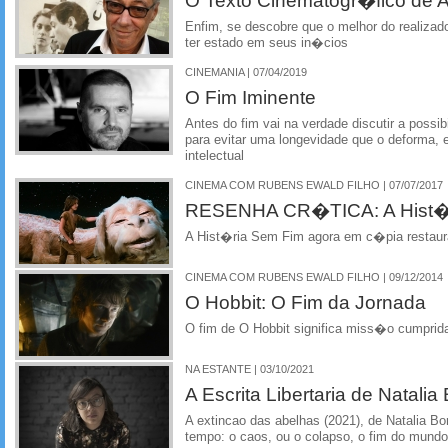
O Texto Cinematogr�fico de
Enfim, se descobre que o melhor do realiz
ter estado em seus in�cios
CINEMANIA | 07/04/2019
O Fim Iminente
Antes do fim vai na verdade discutir a possi
para evitar uma longevidade que o deforma, 
intelectual
CINEMA COM RUBENS EWALD FILHO | 07/07/2017
RESENHA CR�TICA: A Hist�
A Hist�ria Sem Fim agora em c�pia restau
CINEMA COM RUBENS EWALD FILHO | 09/12/2014
O Hobbit: O Fim da Jornada
O fim de O Hobbit significa miss�o cumprida
NA ESTANTE | 03/10/2021
A Escrita Libertaria de Natali
A extincao das abelhas (2021), de Natalia Bo
tempo: o caos, ou o colapso, o fim do mundo