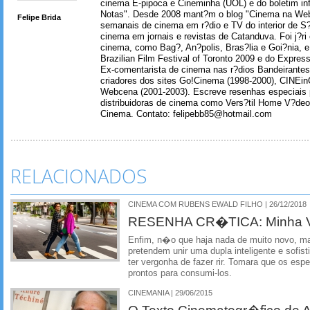
cinema E-pipoca e Cineminha (UOL) e do boletim in
Notas". Desde 2008 mant?m o blog "Cinema na Web
Felipe Brida
semanais de cinema em r?dio e TV do interior de S
cinema em jornais e revistas de Catanduva. Foi j?ri
cinema, como Bag?, An?polis, Bras?lia e Goi?nia, e 
Brazilian Film Festival of Toronto 2009 e do Express
Ex-comentarista de cinema nas r?dios Bandeirantes
criadores dos sites Go!Cinema (1998-2000), CINEin
Webcena (2001-2003). Escreve resenhas especiais p
distribuidoras de cinema como Vers?til Home V?deo
Cinema. Contato: felipebb85@hotmail.com
RELACIONADOS
CINEMA COM RUBENS EWALD FILHO | 26/12/2018
RESENHA CR�TICA: Minha V
Enfim, n�o que haja nada de muito novo, m
pretendem unir uma dupla inteligente e sof
ter vergonha de fazer rir. Tomara que os es
prontos para consumi-los.
CINEMANIA | 29/06/2015