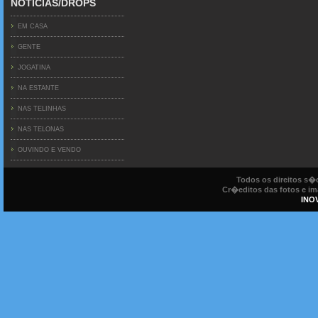
NOTICIAS/DROPS
EM CASA
GENTE
JOGATINA
NA ESTANTE
NAS TELINHAS
NAS TELONAS
OUVINDO E VENDO
Todos os direitos s
Cr�editos das fotos e ima
INO