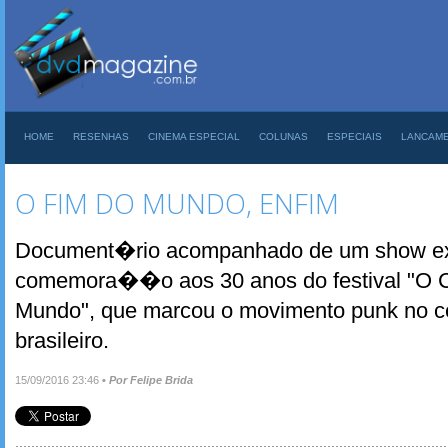
HOME
RESENHAS
CINEMA ESPECIAL
COLUNAS
ESPECIAIS
LANCAM
O FIM DO MUNDO, ENFIM
Document�rio acompanhado de um show ex
comemora��o aos 30 anos do festival "O
Mundo", que marcou o movimento punk no c
brasileiro.
15/09/2016 23:46
•
Por Felipe Brida