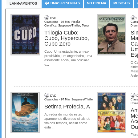
�LTIMAS RESENHAS
NO CINEMA
MUSICAIS
LAN�AMENTOS
DVD
D
Classicline - 92 Min. Ficção
Class
Cientifica, Suspense/Thriller, Terror
Dram
Trilogia Cubo:
Si
Cubo, Hypercubo,
Ma
Cubo Zero
Ca
Um
Cubo: Uma estudante, um ex-
Es
presidiário, um engenheiro, uma
assistente social, um policial e
O Ca
u...
sinis
Mass
Ardea
DVD
D
Classicline - 97 Min. Suspense/Thriller
Class
Comé
Setima Profecia, A
Ant
Ao redor do mundo estão
Mc
aparecendo diversos sinais do
Ac
fim dos tempos, assim como
Ou
está ...
Flore