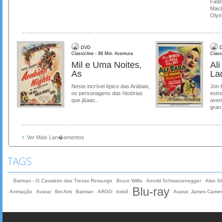
Field
MacL
Olymp
DVD
D
Classicline - 86 Min. Aventura
Class
Mil e Uma Noites,
Al
As
La
Neste incrível épico das Arábias,
Jon 
os personagens das histórias
estre
que j&aac...
aven
gran.
Ver Mais Lan�amentos
TAGS
Batman - O Cavaleiro das Trevas Ressurge
Bruce Willis
Arnold Schwarzenegger
Alan Sil
Blu-ray
Animação
Avatar
Bel Ami
Batman
ARGO
bebê
Avatar, James Came