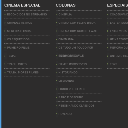
CINEMA ESPECIAL
COLUNAS
ESPECIAIS
ESCONDIDOS NO STREAMING
CINEFILIA
COADJUVAN
GRANDES ASTROS
CINEMA COM FELIPE BRIDA
EASTER EGG
MERECIA O OSCAR
CINEMA COM RUBENS EWALD
ENTREVISTA
FILHO
OS ESQUECIDOS
CINEMANIA
HEIN? COMO
PRIMEIRO FILME
DE TUDO UM POUCO POR
MEMÓRIA D
EDINHO PASQUALE
TEMAS
FILMES DA BIA
ONTEM E HO
TRASH: CULTS
FILMES IMPOSS?VEIS
TOPS
TRASH: PIORES FILMES
HISTORIANDO
LITERANDO
LOUCO POR SERIES
RARO E OBSCURO
REBOBINANDO CLÁSSICOS
REVENDO