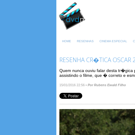
HOME
RESENHAS
CINEMA ESPECIAL
C
RESENHA CR�TICA OSCAR 2
Quem nunca ouviu falar desta tr�gica 
assistindo o filme, que � correto e es
15/01/2016 22:56
•
Por Rubens Ewald Filho