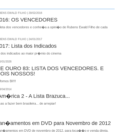
NS EWALD FILHO | 29/02/2016
016: OS VENCEDORES
mpleta dos vencedores e conhe�a a opini�o de Rubens Ewald Filho de cada
NS EWALD FILHO | 24/01/2017
7: Lista dos Indicados
 dos indicados ao maior pr�mio do cinema
/01/2026
E OURO 83: LISTA DOS VENCEDORES. E
OIS NOSSOS!
fomos Bi!!!!
/04/2014
m�rica 2 - A Lista Brazuca...
as a fazer bem brasileira... de arrepiar!
 Lan�amentos em DVD para Novembro de 2012
s lan�amentos em DVD de novembro de 2012, para loca��o e venda direta.