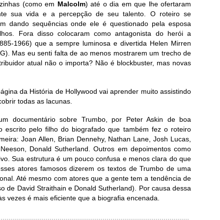
azinhas (como em
Malcolm
) até o dia em que lhe ofertaram
e sua vida e a percepção de seu talento. O roteiro se
m dando sequências onde ele é questionado pela esposa
lhos. Fora disso colocaram como antagonista do herói a
885-1966) que a sempre luminosa e divertida Helen Mirren
G). Mas eu senti falta de ao menos mostrarem um trecho de
ribuidor atual não o importa? Não é blockbuster, mas novas
ágina da História de Hollywood vai aprender muito assistindo
obrir todas as lacunas.
 um documentário sobre Trumbo, por Peter Askin de boa
 escrito pelo filho do biografado que também fez o roteiro
meira: Joan Allen, Brian Dennehy, Nathan Lane, Josh Lucas,
m Neeson, Donald Sutherland. Outros em depoimentos como
ivo. Sua estrutura é um pouco confusa e menos clara do que
 esses atores famosos dizerem os textos de Trumbo de uma
cional. Até mesmo com atores que a gente tem a tendência de
o de David Straithain e Donald Sutherland). Por causa dessa
s vezes é mais eficiente que a biografia encenada.