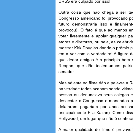
URSS era culpado por isso!
Outra coisa que não chega a ser tã
Congresso americano foi provocado po
futuro demonstraria isso e finalme
provocou). O fato é que ao menos em
votar livremente e apoiar qualquer pa
atores e diretores, ou seja, as celebr
mostrar Kirk Douglas dando o prêmio 
em a ver com o verdadeiro! A figura 
que dedar amigos é a princípio bem 
Reagan, que dão testemunhos patrio
senador.
Mas adiante no filme dão a palavra a 
na verdade todos acabam sendo vitima
pessoa ou denunciava seus colegas e
desacatar o Congresso e mandados p
delataram pagariam por anos acus
principalmente Elia Kazan). Como disse
Hollywood, um lugar que não é conheci
A maior qualidade do filme é provave