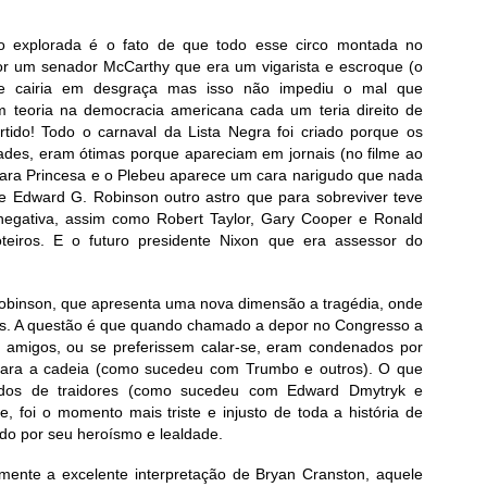
o explorada é o fato de que todo esse circo montada no
r um senador McCarthy que era um vigarista e escroque (o
nte cairia em desgraça mas isso não impediu o mal que
 teoria na democracia americana cada um teria direito de
rtido! Todo o carnaval da Lista Negra foi criado porque os
idades, eram ótimas porque apareciam em jornais (no filme ao
para Princesa e o Plebeu aparece um cara narigudo que nada
de Edward G. Robinson outro astro que para sobreviver teve
negativa, assim como Robert Taylor, Gary Cooper e Ronald
teiros. E o futuro presidente Nixon que era assessor do
Robinson, que apresenta uma nova dimensão a tragédia, onde
s. A questão é que quando chamado a depor no Congresso a
 amigos, ou se preferissem calar-se, eram condenados por
ara a cadeia (como sucedeu com Trumbo e outros). O que
ados de traidores (como sucedeu com Edward Dmytryk e
, foi o momento mais triste e injusto de toda a história de
do por seu heroísmo e lealdade.
lmente a excelente interpretação de Bryan Cranston, aquele