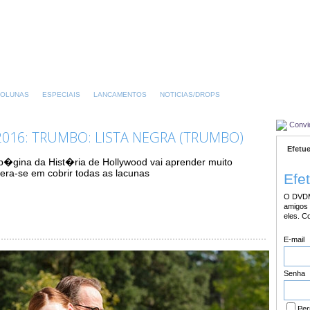
OLUNAS
ESPECIAIS
LANCAMENTOS
NOTICIAS/DROPS
Convi
016: TRUMBO: LISTA NEGRA (TRUMBO)
Efetue
p�gina da Hist�ria de Hollywood vai aprender muito
mera-se em cobrir todas as lacunas
Efe
O DVDM
amigos 
eles. C
E-mail
Senha
Per