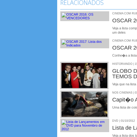
RELACIONADOS
CINEMA COM RUBE
OSCAR 2
Veja a lista co
um deles
CINEMA COM RUBE
OSCAR 201
Conhe�a a lista
HISTORIANDO | 15
GLOBO D
TEMOS D
Veja que na lista 
NOS CINEMAS | 03
Capit�o A
Uma lista de cois
DVD | 01/10/2012
Lista de
Veja a lista do