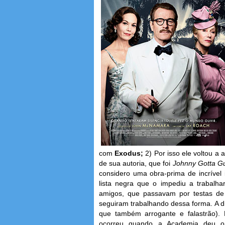
com
Exodus;
2) Por isso ele voltou a 
de sua autoria, que foi
Johnny Gotta G
considero uma obra-prima de incrível
lista negra que o impediu a trabalha
amigos, que passavam por testas de 
seguiram trabalhando dessa forma. A 
que também arrogante e falastrão). 
ocorreu quando a Academia deu o 