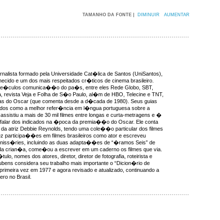
TAMANHO DA FONTE |
DIMINUIR
AUMENTAR
rnalista formado pela Universidade Cat�lica de Santos (UniSantos),
ecido e um dos mais respeitados cr�ticos de cinema brasileiro.
ve�culos comunica��o do pa�s, entre eles Rede Globo, SBT,
, revista Veja e Folha de S�o Paulo, al�m de HBO, Telecine e TNT,
as do Oscar (que comenta desde a d�cada de 1980). Seus guias
idos como a melhor refer�ncia em l�ngua portuguesa sobre a
ssistiu a mais de 30 mil filmes entre longas e curta-metragens e �
 falar dos indicados na �poca da premia��o do Oscar. Ele conta
da atriz Debbie Reynolds, tendo uma cole��o particular dos filmes
ez participa��es em filmes brasileiros como ator e escreveu
miniss�ries, incluindo as duas adapta��es de “�ramos Seis” de
a crian�a, come�ou a escrever em um caderno os filmes que via.
ulo, nomes dos atores, diretor, diretor de fotografia, roteirista e
ens considera seu trabalho mais importante o “Dicion�rio de
 primeira vez em 1977 e agora revisado e atualizado, continuando a
ro no Brasil.