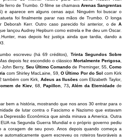
 de ferro de Trumbo. O filme se chamava
Arenas Sangrentas
56) e aparece em alguns cenas aqui. Ninguém foi buscar o
atueta foi finalmente parar nas mãos de Trumbo. O longa
r Deborah Kerr. Outro caso parecido foi anterior, o de
A
que lançou Audrey Hepburn como estrela e lhe deu um Oscar.
unter, mas depois fez justiça ainda que tardia, dando a
93.
rumbo escreveu (há 69 créditos),
Trinta Segundos Sobre
 Mas depois fez escondido o clássico
Mortalmente Perigosa
,
e John Berry,
Seu Último Comando
de Preminger, 55,
Como
ria
com Shirley MacLaine, 59,
O Último Por do Sol
com Kirk
62 também com Kirk,
Adeus as Ilusões
com Elizabeth Taylor,
omem de Kiev
, 68,
Papillon
, 73
, Além da Eternidade
de
tuar bem a história, mostrando que nos anos 30 entrar para o
unidade de lutar contra o Fascismo e Nazismo que estavam
a Depressão Econômica que ainda minava a America. Outra
dos EUA na Segunda Guerra Mundial e o próprio governo pediu
ndo a coragem de seu povo. Anos depois quando começa a
e automaticamente quem escreveu os roteiros favoráveis a