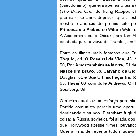
(pseudônimo), que era apenas o testa
(
The Brave One
, de Irving Rapper, 
prêmio e só anos depois é que a est
mostra o anúncio do prêmio feito po
Princesa e o Plebeu
de Wiliam Wyler 
A Academia deu o Oscar para Ian M.H
estatueta para a viúva de Trumbo, em 
Entre os filmes mais famosos que T
Tóquio
, 44,
O Roseiral da Vida
, 45.
50,
Por Amor também se Morre
, 51 d
Nasce um Bravo
, 58,
Calvário da Glo
Douglas, 61 e
Sua Ultima Façanha
, 
65,
Havaí 66
com Julie Andrews,
O H
Spielberg, 89.
O roteiro atual faz um esforço para si
Partido comunista parecia uma oport
dominando o mundo. E também fugir d
coisa: a Rússia soviética foi aliada 
que Hollywood fizesse filmes louva
Guerra Fria, de repente tudo mudava 