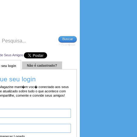
Buscar
>>Avan�ada
de Seus Amigos
Não é cadastrado?
 seu login
tue seu login
agazine mant�m voc� conectado aos seus
e atualizado sobre tudo o que acontece com
ompartilhe, comente e convide seus amigos!
manecer Logado