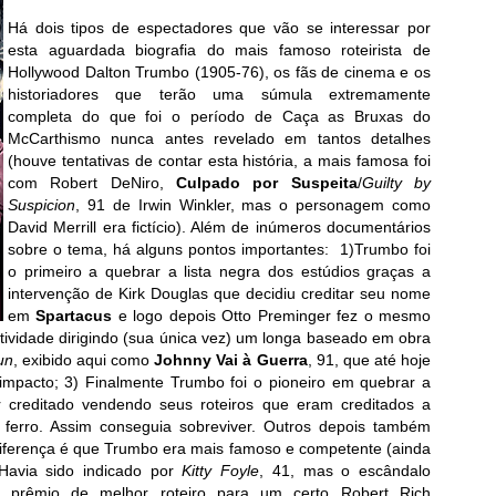
Há dois tipos de espectadores que vão se interessar por
esta aguardada biografia do mais famoso roteirista de
Hollywood Dalton Trumbo (1905-76), os fãs de cinema e os
historiadores que terão uma súmula extremamente
completa do que foi o período de Caça as Bruxas do
McCarthismo nunca antes revelado em tantos detalhes
(houve tentativas de contar esta história, a mais famosa foi
com Robert DeNiro,
Culpado por Suspeita
/
Guilty by
Suspicion
, 91 de Irwin Winkler, mas o personagem como
David Merrill era fictício). Além de inúmeros documentários
sobre o tema, há alguns pontos importantes: 1)Trumbo foi
o primeiro a quebrar a lista negra dos estúdios graças a
intervenção de Kirk Douglas que decidiu creditar seu nome
em
Spartacus
e logo depois Otto Preminger fez o mesmo
atividade dirigindo (sua única vez) um longa baseado em obra
un
, exibido aqui como
Johnny Vai à Guerra
, 91, que até hoje
 impacto; 3) Finalmente Trumbo foi o pioneiro em quebrar a
r creditado vendendo seus roteiros que eram creditados a
ferro. Assim conseguia sobreviver. Outros depois também
diferença é que Trumbo era mais famoso e competente (ainda
Havia sido indicado por
Kitty Foyle
, 41, mas o escândalo
prêmio de melhor roteiro para um certo Robert Rich