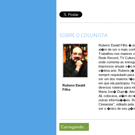
SOBRE O COLUNISTA:
Rubens Ewald Filho � jo
al�m de ser o mais conh
Trabalhou nos maiores 
Rede Record, TV Cultura
onde comenta as entreg
impressos anuais s�o t
s�tima arte. Rubens j� a
sempre requisitado para
ser um dos maiores f�s 
em que ela participou. F
Rubens Ewald
diversos roteiros para 
Filho
Maria Jos� Dupr�. Aind
Ali, colocava, al�m do t�t
outras informa��es. Rub
Cineastas”, editado pela
ser o �nico de seu g�ne
Carregando...