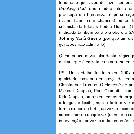
fenômeno que viveu de fazer comedi
Breaking Bad,
que mudou inteirament
preocupa em humanizar o personage
(Diane Lane, sem chances) ou os fi
colunista de fofocas Hedda Hopper (1
(indicada também para o Globo e o SA
Johnny Vai à Guerra
(por que um dist
gerações irão admirá-lo).
Quem nunca ouviu falar desta trágica p
o filme, que é correto e esmera-se em c
PS.: Um detalhe foi feito em 2007
qualidade, baseado em peça de teatro
Christopher Trumbo. O elenco é de pri
Michael Douglas, Paul Giamatti, Lia
Kirk Douglas, outros em cenas de arqu
o longa de ficção, mas o forte é ver
forma sincera e forte, as vezes excep
subestimar ou desprezar (como é o cas
intervenção por vezes o documentário à