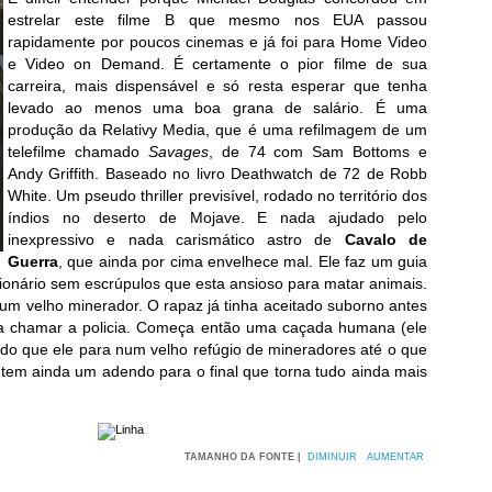
estrelar este filme B que mesmo nos EUA passou
rapidamente por poucos cinemas e já foi para Home Video
e Video on Demand. É certamente o pior filme de sua
carreira, mais dispensável e só resta esperar que tenha
levado ao menos uma boa grana de salário. É uma
produção da Relativy Media, que é uma refilmagem de um
telefilme chamado
Savages
, de 74 com Sam Bottoms e
Andy Griffith. Baseado no livro Deathwatch de 72 de Robb
White. Um pseudo thriller previsível, rodado no território dos
índios no deserto de Mojave. E nada ajudado pelo
inexpressivo e nada carismático astro de
Cavalo de
Guerra
, que ainda por cima envelhece mal. Ele faz um guia
ionário sem escrúpulos que esta ansioso para matar animais.
um velho minerador. O rapaz já tinha aceitado suborno antes
ta chamar a policia. Começa então uma caçada humana (ele
ndo que ele para num velho refúgio de mineradores até o que
 tem ainda um adendo para o final que torna tudo ainda mais
TAMANHO DA FONTE |
DIMINUIR
AUMENTAR