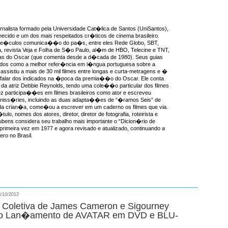
rnalista formado pela Universidade Cat�lica de Santos (UniSantos),
ecido e um dos mais respeitados cr�ticos de cinema brasileiro.
ve�culos comunica��o do pa�s, entre eles Rede Globo, SBT,
, revista Veja e Folha de S�o Paulo, al�m de HBO, Telecine e TNT,
as do Oscar (que comenta desde a d�cada de 1980). Seus guias
idos como a melhor refer�ncia em l�ngua portuguesa sobre a
ssistiu a mais de 30 mil filmes entre longas e curta-metragens e �
 falar dos indicados na �poca da premia��o do Oscar. Ele conta
da atriz Debbie Reynolds, tendo uma cole��o particular dos filmes
ez participa��es em filmes brasileiros como ator e escreveu
miniss�ries, incluindo as duas adapta��es de “�ramos Seis” de
a crian�a, come�ou a escrever em um caderno os filmes que via.
ulo, nomes dos atores, diretor, diretor de fotografia, roteirista e
ens considera seu trabalho mais importante o “Dicion�rio de
 primeira vez em 1977 e agora revisado e atualizado, continuando a
ro no Brasil.
/10/2012
a Coletiva de James Cameron e Sigourney
o Lan�amento de AVATAR em DVD e BLU-