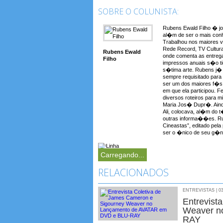
SOBRE O COLUNISTA:
Rubens Ewald Filho � jo
al�m de ser o mais conh
Trabalhou nos maiores 
Rede Record, TV Cultura
Rubens Ewald
onde comenta as entreg
Filho
impressos anuais s�o t
s�tima arte. Rubens j� a
sempre requisitado para
ser um dos maiores f�s 
em que ela participou. F
diversos roteiros para 
Maria Jos� Dupr�. Aind
Ali, colocava, al�m do t�t
outras informa��es. Rub
Cineastas”, editado pela
ser o �nico de seu g�ne
Carregando...
RELACIONADOS
ENTREVISTAS | 03
Entrevist
Weaver n
RAY