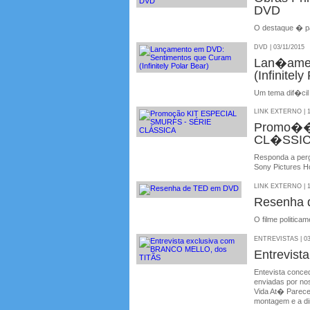
DVD
O destaque � pa
DVD | 03/11/2015
Lan�amen
(Infinitely
Um tema dif�cil 
LINK EXTERNO | 1
Promo��
CL�SSI
Responda a per
Sony Pictures H
LINK EXTERNO | 1
Resenha 
O filme politica
ENTREVISTAS | 03
Entrevis
Entevista conce
enviadas por no
Vida At� Parece 
montagem e a dir