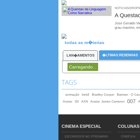
NOTICIAS/DROPS /
A Questa
Jose Geraldo Vie
grau maximo, em
todas as m�terias
�LTIMAS RESENHAS
LAN�AMENTOS
Carregando...
TAGS
animação
bebê
Bradley Cooper
Batman - O Cav
007
Avatar
3D
AXN
Avatar, James Cameron
A
CINEMA ESPECIAL
COLUNAS
ESCONDIDOS NO STREAMING
CINEFILIA