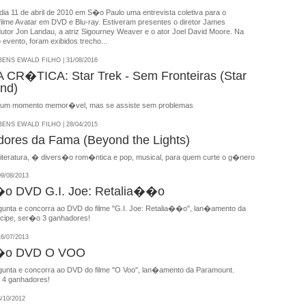
 dia 11 de abril de 2010 em S�o Paulo uma entrevista coletiva para o
ilme Avatar em DVD e Blu-ray. Estiveram presentes o diretor James
utor Jon Landau, a atriz Sigourney Weaver e o ator Joel David Moore. Na
 evento, foram exibidos trecho...
NS EWALD FILHO | 31/08/2016
CR�TICA: Star Trek - Sem Fronteiras (Star
nd)
um momento memor�vel, mas se assiste sem problemas
NS EWALD FILHO | 28/04/2015
dores da Fama (Beyond the Lights)
teratura, � divers�o rom�ntica e pop, musical, para quem curte o g�nero
9/08/2013
 DVD G.I. Joe: Retalia��o
unta e concorra ao DVD do filme "G.I. Joe: Retalia��o", lan�amento da
icipe, ser�o 3 ganhadores!
6/07/2013
o DVD O VOO
unta e concorra ao DVD do filme "O Voo", lan�amento da Paramount.
o 4 ganhadores!
/10/2012