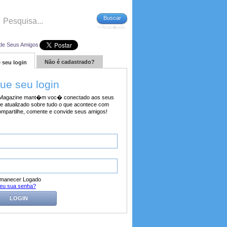
Buscar
>>Avan�ada
de Seus Amigos
Não é cadastrado?
 seu login
tue seu login
agazine mant�m voc� conectado aos seus
e atualizado sobre tudo o que acontece com
ompartilhe, comente e convide seus amigos!
manecer Logado
eu sua senha?
LOGIN