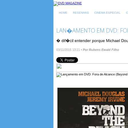
HOME
RESENHAS
CINEMA ESPECIAL
C
LAN�AMENTO EM DVD: FOR
� dif�cil entender porque Michael Dou
03/11/2015 13:21
•
Por Rubens Ewald Filho