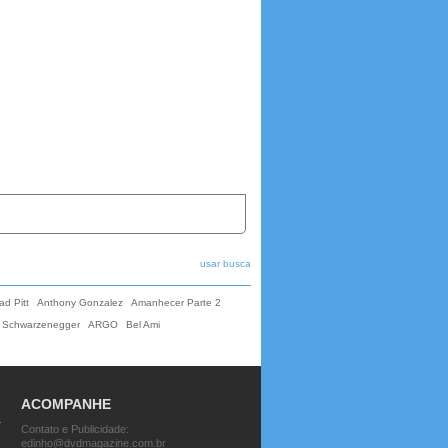
usar busca
ad Pitt
Anthony Gonzalez
Amanhecer Parte 2
d Schwarzenegger
ARGO
Bel Ami
ACOMPANHE
Contato e Publicidade:
edinho@dvdmagazine.com.br