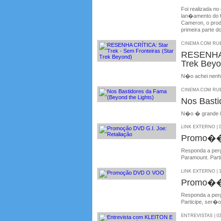
Foi realizada no
lan�amento do f
Cameron, o prod
primeira parte do
CINEMA COM RUBE
RESENHA 
Trek Beyo
N�o achei nenh
CINEMA COM RUBE
Nos Basti
N�o � grande li
LINK EXTERNO | 0
Promo��o
Responda a perg
Paramount. Part
LINK EXTERNO | 1
Promo��
Responda a perg
Participe, ser�
ENTREVISTAS | 03