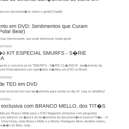
ra um document�rio sobre o genial Chaplin
to em DVD: Sentimentos que Curam
 Polar Bear)
mas interessante, que pode interessar muita gente
1/07/2013
o KIT ESPECIAL SMURFS - S�RIE
CA
gunta e concorra ao kit "SMURFS - S�RIE CL�SSICA", lan�amento da
ome Entertainment com epis�dios in�ditos em DVD no Brasil.
6/01/2013
de TED em DVD
mente incorreto tem seu lan�amento para venda no dia 24. Leia os detalhes!
/10/2012
ta exclusiva com BRANCO MELLO, dos TIT�S
dida por Branco Mello para o DVD Magazine (inclusive com perguntas
ssos leitores) na �poca do lan�amento do document�rio musical Tit�s – A
Uma Festa, onde Branco Mello e o Diretor Rodrigues Alves dividem roteiro,
e��o do filme, reali...