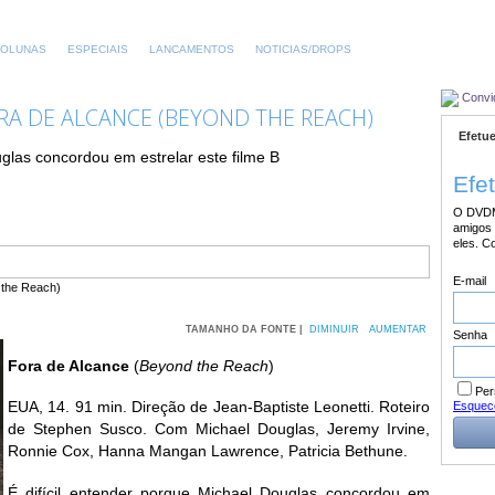
OLUNAS
ESPECIAIS
LANCAMENTOS
NOTICIAS/DROPS
Convi
A DE ALCANCE (BEYOND THE REACH)
Efetue
glas concordou em estrelar este filme B
Efe
O DVDM
amigos 
eles. C
E-mail
TAMANHO DA FONTE |
DIMINUIR
AUMENTAR
Senha
Fora de Alcance
(
Beyond the Reach
)
Per
EUA, 14. 91 min. Direção de Jean-Baptiste Leonetti. Roteiro
Esquec
de Stephen Susco. Com Michael Douglas, Jeremy Irvine,
Ronnie Cox, Hanna Mangan Lawrence, Patricia Bethune.
É difícil entender porque Michael Douglas concordou em