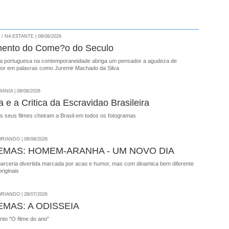
 NA ESTANTE | 08/08/2026
ento do Come?o do Seculo
ua portuguesa na contemporaneidade abriga um pensador a agudeza de
dor em palavras como Juremir Machado da Silva
NIA | 08/08/2026
 e a Critica da Escravidao Brasileira
s seus filmes cheiram a Brasil em todos os fotogramas
RIANDO | 08/08/2026
EMAS: HOMEM-ARANHA - UM NOVO DIA
parceria divertida marcada por acao e humor, mas com dinamica bem diferente
riginais
RIANDO | 28/07/2026
EMAS: A ODISSEIA
onto "O filme do ano"