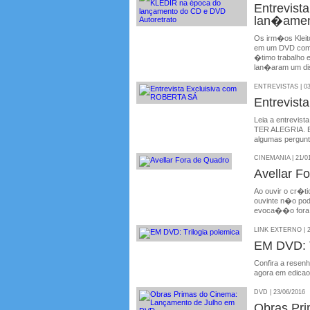
Entrevis
lan�amen
Os irm�os Kleit
em um DVD com 
�timo trabalho 
lan�aram um dis
ENTREVISTAS | 03
Entrevis
Leia a entrevis
TER ALEGRIA. E
algumas pergunt
CINEMANIA | 21/0
Avellar F
Ao ouvir o cr�ti
ouvinte n�o pod
evoca��o fora d
LINK EXTERNO | 2
EM DVD: T
Confira a resenh
agora em edicao
DVD | 23/06/2016
Obras Pr