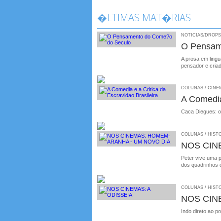
�LTIMAS MAT�RIAS
NOTICIAS/DROPS /
O Pensam
A prosa em ling
pensador e cria
COLUNAS / CINEMA
A Comedia
Caca Diegues: o
COLUNAS / HISTO
NOS CIN
Peter vive uma 
dos quadrinhos o
COLUNAS / HISTO
NOS CIN
Indo direto ao p