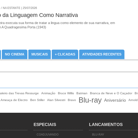
 NA ESTANTE | 25/07/2026
o da Linguagem Como Narrativa
ira executa sua forma de tratar a lingua como elemento de sua narrativa, em
 A Quadragesima Porta (1943)
NO CINEMA
MUSICAIS
+ CLICADAS
ATIVIDADES RECENTES
aleiro das Trevas Ressurge
Animação
Bruce Willis
Batman
Branca de Neve e O Caçador
Br
Blu-ray
Aniversário
 Ameaça de Electro
Ben Stiller
Alan Silvestri
Bravo
Arnol
ESPECIAIS
LANCAMENTOS
COADJUVANDO
BLU-RAY