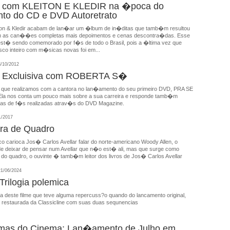
ta com KLEITON E KLEDIR na �poca do
to do CD e DVD Autoretrato
on & Kledir acabam de lan�ar um �lbum de in�ditas que tamb�m resultou
as can��es completas mais depoimentos e cenas descontra�das. Esse
est� sendo comemorado por f�s de todo o Brasil, pois a �ltima vez que
co inteiro com m�sicas novas foi em...
/10/2012
ta Excluisiva com ROBERTA S�
ta que realizamos com a cantora no lan�amento do seu primeiro DVD, PRA SE
la nos conta um pouco mais sobre a sua carreira e responde tamb�m
as de f�s realizadas atrav�s do DVD Magazine.
1/2017
ora de Quadro
co carioca Jos� Carlos Avellar falar do norte-americano Woody Allen, o
e deixar de pensar num Avellar que n�o est� ali, mas que surge como
o quadro, o ouvinte � tamb�m leitor dos livros de Jos� Carlos Avellar
1/06/2024
rilogia polemica
a deste filme que teve alguma repercuss?o quando do lancamento original,
 restaurada da Classicline com suas duas sequnencias
imas do Cinema: Lan�amento de Julho em