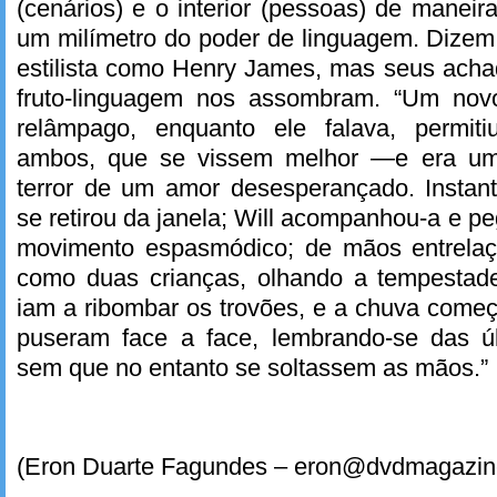
(cenários) e o interior (pessoas) de maneir
um milímetro do poder de linguagem. Dizem
estilista como Henry James, mas seus acha
fruto-linguagem nos assombram. “Um novo
relâmpago, enquanto ele falava, permiti
ambos, que se vissem melhor —e era um
terror de um amor desesperançado. Insta
se retirou da janela; Will acompanhou-a e
movimento espasmódico; de mãos entrelaç
como duas crianças, olhando a tempestade
iam a ribombar os trovões, e a chuva começ
puseram face a face, lembrando-se das úl
sem que no entanto se soltassem as mãos.”
(Eron Duarte Fagundes – eron@dvdmagazin