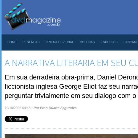
HOME
RESENHAS
CINEMA ESPECIAL
COLUNAS
ESPECIAIS
LANCAM
A NARRATIVA LITERARIA EM SEU 
Em sua derradeira obra-prima, Daniel Derond
ficcionista inglesa George Eliot faz seu narr
perguntar trivialmente em seu dialogo com o l
19/10/2025 04:48
•
Por Eron Duarte Fagundes