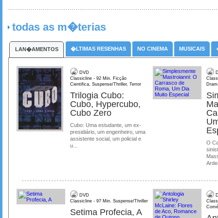
todas as m�terias
�LTIMAS RESENHAS
NO CINEMA
MUSICAIS
LAN�AMENTOS
DVD
D
Classicline - 92 Min. Ficção
Class
Cientifica, Suspense/Thriller, Terror
Dram
Trilogia Cubo:
Si
Cubo, Hypercubo,
Ma
Cubo Zero
Ca
Um
Cubo: Uma estudante, um ex-
Es
presidiário, um engenheiro, uma
assistente social, um policial e
O Ca
u...
sinis
Mass
Ardea
DVD
D
Classicline - 97 Min. Suspense/Thriller
Class
Comé
Setima Profecia, A
Ant