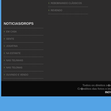
REBOBINANDO CLÁSSICOS
REVENDO
NOTICIAS/DROPS
EM CASA
GENTE
JOGATINA
NA ESTANTE
NAS TELINHAS
NAS TELONAS
OUVINDO E VENDO
Todos os direitos s
Cr�editos das fotos e ima
INO