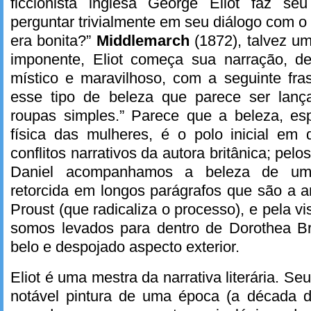
ficcionista inglesa George Eliot faz seu
perguntar trivialmente em seu diálogo com o l
era bonita?”
Middlemarch
(1872), talvez u
imponente, Eliot começa sua narração, d
místico e maravilhoso, com a seguinte fra
esse tipo de beleza que parece ser lanç
roupas simples.” Parece que a beleza, es
física das mulheres, é o polo inicial em
conflitos narrativos da autora britânica; pelo
Daniel acompanhamos a beleza de uma 
retorcida em longos parágrafos que são a 
Proust (que radicaliza o processo), e pela vi
somos levados para dentro de Dorothea Br
belo e despojado aspecto exterior.
Eliot é uma mestra da narrativa literária. Se
notável pintura de uma época (a década 