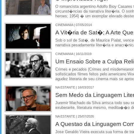
O romancista argentino Adolfo Bioy Casare
circunst�ncias da narrativa liter�ria. O so
heroes; 1954) � um exemplar elevado dest
CINEMANIA | 07/05/2014
A Vit�ria de Sat�; A Arte Qu
Sob o sol de Sat�, de Maurice Pialat, ven
narrativa pesadamente liter�ria e anacr�nic
CINEMANIA | 16/11/2019
Um Ensaio Sobre a Culpa Reli
Crimes e pecados (Crimes and misdemeanor
sofisticados filmes feitos pelo americano Wo
agudez literaria de seu cinema mais se apr
NA ESTANTE | 16/03/2017
Sem Medo da Linguagem Lite
Juremir Machado da Silva arrisca todo seu
exuberante, literatura mesmo, medita��o d
NA ESTANTE | 25/07/2026
A Questao da Linguagem Como
Jose Geraldo Vieira executa sua forma de tr