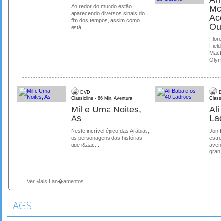
Ao redor do mundo estão
Mc
aparecendo diversos sinais do
Ac
fim dos tempos, assim como
Ou
está ...
Flore
Field
MacL
Olymp
DVD
D
Classicline - 86 Min. Aventura
Class
Mil e Uma Noites,
Al
As
La
Neste incrível épico das Arábias,
Jon 
os personagens das histórias
estre
que j&aac...
aven
gran.
Ver Mais Lan�amentos
TAGS