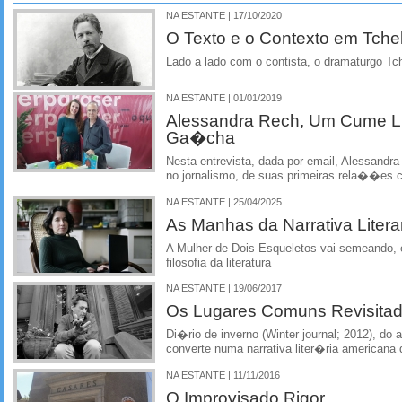
NA ESTANTE | 17/10/2020
O Texto e o Contexto em Tch
Lado a lado com o contista, o dramaturgo Tc
NA ESTANTE | 01/01/2019
Alessandra Rech, Um Cume Li
Ga�cha
Nesta entrevista, dada por email, Alessandra
no jornalismo, de suas primeiras rela��es c
NA ESTANTE | 25/04/2025
As Manhas da Narrativa Litera
A Mulher de Dois Esqueletos vai semeando, 
filosofia da literatura
NA ESTANTE | 19/06/2017
Os Lugares Comuns Revisita
Di�rio de inverno (Winter journal; 2012), do 
converte numa narrativa liter�ria americana 
NA ESTANTE | 11/11/2016
O Improvisado Rigor