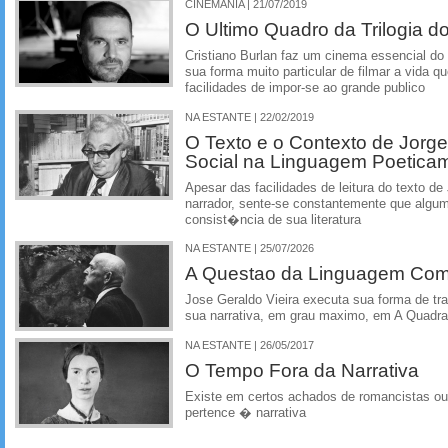
CINEMANIA | 21/07/2019
O Ultimo Quadro da Trilogia d
Cristiano Burlan faz um cinema essencial do 
sua forma muito particular de filmar a vida q
facilidades de impor-se ao grande publico
NA ESTANTE | 22/02/2019
O Texto e o Contexto de Jorg
Social na Linguagem Poetica
Apesar das facilidades de leitura do texto de
narrador, sente-se constantemente que alguma
consist�ncia de sua literatura
NA ESTANTE | 25/07/2026
A Questao da Linguagem Como
Jose Geraldo Vieira executa sua forma de tr
sua narrativa, em grau maximo, em A Quadra
NA ESTANTE | 26/05/2017
O Tempo Fora da Narrativa
Existe em certos achados de romancistas 
pertence � narrativa