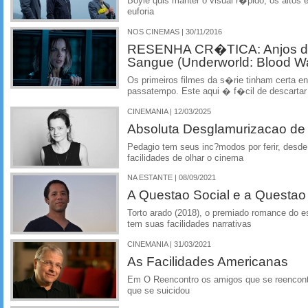
Boyle quis manter o visual r�pido, os altos 
euforia
NOS CINEMAS | 30/11/2016
RESENHA CR�TICA: Anjos da 
Sangue (Underworld: Blood W
Os primeiros filmes da s�rie tinham certa 
passatempo. Este aqui � f�cil de descartar
CINEMANIA | 12/03/2025
Absoluta Desglamurizacao de 
Pedagio tem seus inc?modos por ferir, desde 
facilidades de olhar o cinema
NA ESTANTE | 08/09/2021
A Questao Social e a Questao 
Torto arado (2018), o premiado romance do esc
tem suas facilidades narrativas
CINEMANIA | 31/03/2021
As Facilidades Americanas
Em O Reencontro os amigos que se reencont
que se suicidou