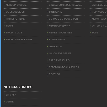
MERECIA O OSCAR
CINEMA COM RUBENS EWALD
ENTREVISTA
FILHO
OS ESQUECIDOS
CINEMANIA
HEIN? COMO
PRIMEIRO FILME
DE TUDO UM POUCO POR
MEMÓRIA D
EDINHO PASQUALE
TEMAS
FILMES DA BIA
ONTEM E HO
TRASH: CULTS
FILMES IMPOSS?VEIS
TOPS
TRASH: PIORES FILMES
HISTORIANDO
LITERANDO
LOUCO POR SERIES
RARO E OBSCURO
REBOBINANDO CLÁSSICOS
REVENDO
NOTICIAS/DROPS
EM CASA
GENTE