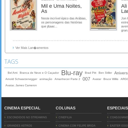
Mil e Uma Noites,
Al
As
La
Neste incrível épico das Arábias,
Jon 
os personagens das histórias
estre
que j&aac...
aven
gran.
Ver Mais Lan�amentos
TAGS
Blu-ray
Anivers
Bel Ami
Branca de Neve e O Caçador
Brad Pitt
Ben Stiller
007
Arnold Schwarzenegger
animação
Amanhecer Parte 2
Avatar
Bruce Willis
ARG
Avatar, James Cameron
CINEMA ESPECIAL
COLUNAS
ESPECIAIS
ESCONDIDOS NO STREAMING
CINEFILIA
COADJUVAN
GRANDES ASTROS
CINEMA COM FELIPE BRIDA
EASTER EGG