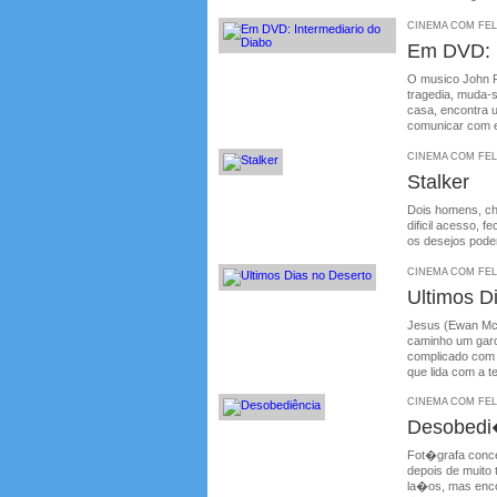
CINEMA COM FELIP
Em DVD: I
O musico John R
tragedia, muda-
casa, encontra 
comunicar com e
CINEMA COM FELIP
Stalker
Dois homens, ch
dificil acesso, 
os desejos pode
CINEMA COM FELIP
Ultimos D
Jesus (Ewan McG
caminho um garo
complicado com 
que lida com a t
CINEMA COM FELIP
Desobedi
Fot�grafa conce
depois de muito 
la�os, mas enco