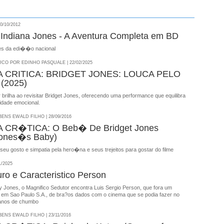
0/10/2012
Indiana Jones - A Aventura Completa em BD
es da edi��o nacional
CO POR EDINHO PASQUALE | 22/02/2025
 CRITICA: BRIDGET JONES: LOUCA PELO
(2025)
brilha ao revisitar Bridget Jones, oferecendo uma performance que equilibra
idade emocional.
NS EWALD FILHO | 28/09/2016
CR�TICA: O Beb� De Bridget Jones
Jones�s Baby)
seu gosto e simpatia pela hero�na e seus trejeitos para gostar do filme
1/2025
o e Caracteristico Person
 Jones, o Magnifico Sedutor encontra Luis Sergio Person, que fora um
ico em Sao Paulo S.A., de bra?os dados com o cinema que se podia fazer no
 anos de chumbo
NS EWALD FILHO | 23/11/2016