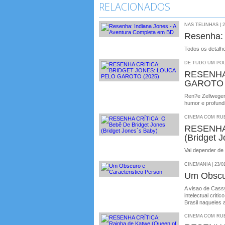
RELACIONADOS
NAS TELINHAS | 2
Resenha: 
Todos os detalh
DE TUDO UM POU
RESENHA
GAROTO 
Ren?e Zellweger 
humor e profund
CINEMA COM RUBE
RESENHA 
(Bridget 
Vai depender de 
CINEMANIA | 23/0
Um Obscur
A visao de Cassy
intelectual crit
Brasil naqueles
CINEMA COM RUBE