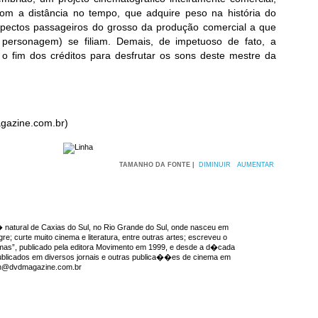
com a distância no tempo, que adquire peso na história do
pectos passageiros do grosso da produção comercial a que
 personagem) se filiam. Demais, de impetuoso de fato, a
é o fim dos créditos para desfrutar os sons deste mestre da
gazine.com.br)
TAMANHO DA FONTE |
DIMINUIR
AUMENTAR
natural de Caxias do Sul, no Rio Grande do Sul, onde nasceu em
re; curte muito cinema e literatura, entre outras artes; escreveu o
emas”, publicado pela editora Movimento em 1999, e desde a d�cada
ublicados em diversos jornais e outras publica��es de cinema em
ron@dvdmagazine.com.br