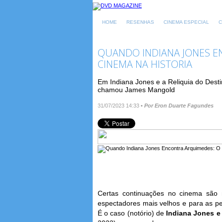
HOME
RESENHAS
CINEMA ESPECIAL
C
QUANDO INDIANA JONES E
CINEMA NA HISTORIA
Em Indiana Jones e a Reliquia do Desti
chamou James Mangold
31/07/2023 14:33
•
Por Eron Duarte Fagundes
Certas continuações no cinema são 
espectadores mais velhos e para as p
É o caso (notório) de
Indiana Jones e 