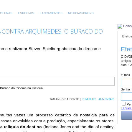
OLUNAS
ESPECIAIS
LANCAMENTOS
NOTICIAS/DROPS
Convi
NCONTRA ARQUIMEDES: O BURACO DO
Efetue
Efe
no o realizador Steven Spielberg abdicou da direcao e
O DVDM
amigos 
eles. C
E-mail
Senha
TAMANHO DA FONTE |
DIMINUIR
AUMENTAR
Per
Esquec
muitas vezes um processo catártico de nostalgia para os
essoas envolvidas com a produção, especialmente os atores.
a relíquia do destino
(Indiana Jones and the dial of destiny;