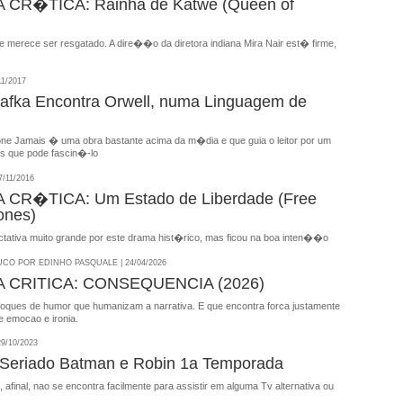
CR�TICA: Rainha de Katwe (Queen of
e merece ser resgatado. A dire��o da diretora indiana Mira Nair est� firme,
11/2017
fka Encontra Orwell, numa Linguagem de
 Jamais � uma obra bastante acima da m�dia e que guia o leitor por um
nos que pode fascin�-lo
/11/2016
CR�TICA: Um Estado de Liberdade (Free
ones)
tativa muito grande por este drama hist�rico, mas ficou na boa inten��o
CO POR EDINHO PASQUALE | 24/04/2026
 CRITICA: CONSEQUENCIA (2026)
ques de humor que humanizam a narrativa. E que encontra forca justamente
re emocao e ironia.
9/10/2023
Seriado Batman e Robin 1a Temporada
, afinal, nao se encontra facilmente para assistir em alguma Tv alternativa ou