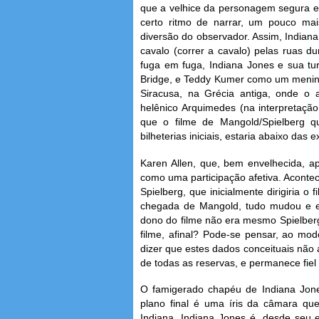
que a velhice da personagem segura em
certo ritmo de narrar, um pouco ma
diversão do observador. Assim, Indiana
cavalo (correr a cavalo) pelas ruas 
fuga em fuga, Indiana Jones e sua tu
Bridge, e Teddy Kumer como um menino á
Siracusa, na Grécia antiga, onde o
helênico Arquimedes (na interpretação
que o filme de Mangold/Spielberg qu
bilheterias iniciais, estaria abaixo das
Karen Allen, que, bem envelhecida, a
como uma participação afetiva. Acontec
Spielberg, que inicialmente dirigiria 
chegada de Mangold, tudo mudou e e
dono do filme não era mesmo Spielber
filme, afinal? Pode-se pensar, ao mo
dizer que estes dados conceituais não
de todas as reservas, e permanece fiel
O famigerado chapéu de Indiana Jon
plano final é uma íris da câmara q
Indiana. Indiana Jones é, desde seu e