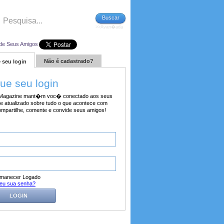
Buscar
>>Avan�ada
de Seus Amigos
Não é cadastrado?
 seu login
tue seu login
agazine mant�m voc� conectado aos seus
e atualizado sobre tudo o que acontece com
ompartilhe, comente e convide seus amigos!
manecer Logado
eu sua senha?
LOGIN