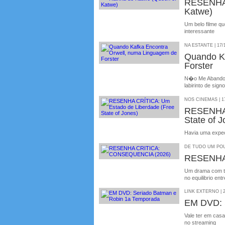
RESENHA 
Katwe)
Um belo filme qu
interessante
NA ESTANTE | 17/
Quando Ka
Forster
N�o Me Abandone
labirinto de sig
NOS CINEMAS | 17
RESENHA 
State of J
Havia uma expec
DE TUDO UM POU
RESENHA
Um drama com to
no equilibrio ent
LINK EXTERNO | 2
EM DVD: 
Vale ter em casa
no streaming