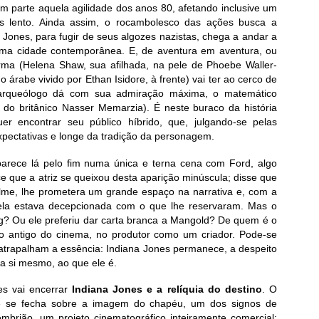
 parte aquela agilidade dos anos 80, afetando inclusive um
is lento. Ainda assim, o rocambolesco das ações busca a
 Jones, para fugir de seus algozes nazistas, chega a andar a
duma cidade contemporânea. E, de aventura em aventura, ou
rma (Helena Shaw, sua afilhada, na pele de Phoebe Waller-
rabe vivido por Ethan Isidore, à frente) vai ter ao cerco de
 arqueólogo dá com sua admiração máxima, o matemático
 do britânico Nasser Memarzia). É neste buraco da história
er encontrar seu público híbrido, que, julgando-se pelas
 expectativas e longe da tradição da personagem.
parece lá pelo fim numa única e terna cena com Ford, algo
e que a atriz se queixou desta aparição minúscula; disse que
o filme, lhe prometera um grande espaço na narrativa e, com a
la estava decepcionada com o que lhe reservaram. Mas o
g? Ou ele preferiu dar carta branca a Mangold? De quem é o
do antigo do cinema, no produtor como um criador. Pode-se
 atrapalham a essência: Indiana Jones permanece, a despeito
 a si mesmo, ao que ele é.
es vai encerrar
Indiana Jones e a relíquia do destino
. O
ue se fecha sobre a imagem do chapéu, um dos signos de
mbrião, um projeto cinematográfico inteiramente comercial;