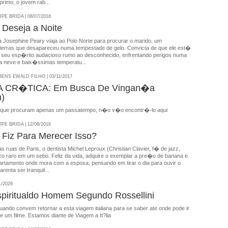
primo, o jovem rab...
E BRIDA | 08/07/2018
Deseja a Noite
 Josephine Peary viaja ao Polo Norte para procurar o marido, um
terras que desapareceu numa tempestade de gelo. Convicta de que ele est�
 seu esp�rito audacioso rumo ao desconhecido, enfrentando perigos numa
la neve e baix�ssimas temperatu...
NS EWALD FILHO | 03/11/2017
 CR�TICA: Em Busca De Vingan�a
h)
que procuram apenas um passatempo, n�o v�o encontr�-lo aqui
E BRIDA | 12/08/2016
Fiz Para Merecer Isso?
s ruas de Paris, o dentista Michel Leproux (Christian Clavier, f� de jazz,
co raro em um sebo. Feliz da vida, adquire o exemplar a pre�o de banana e
artamento onde mora com a esposa, pensando em tirar o dia para ouvir o
renta ser tranquil...
1/2026
spiritualdo Homem Segundo Rossellini
ando convem retornar a esta viagem italiana para se saber ate onde pode ir
e um filme. Estamos diante de Viagem a It?lia