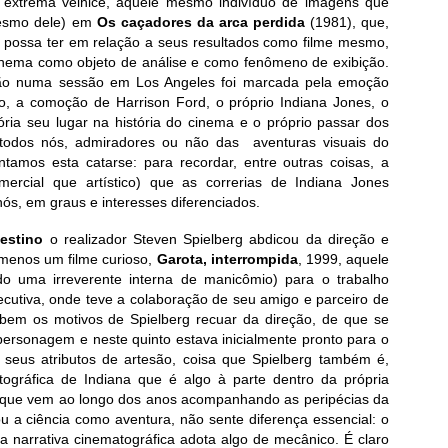
extrema velhice, aquele mesmo indivíduo de imagens que
mesmo dele) em
Os caçadores da arca perdida
(1981), que,
possa ter em relação a seus resultados como filme mesmo,
cinema como objeto de análise e como fenômeno de exibição.
ção numa sessão em Los Angeles foi marcada pela emoção
aro, a comoção de Harrison Ford, o próprio Indiana Jones, o
ia seu lugar na história do cinema e o próprio passar dos
 todos nós, admiradores ou não das aventuras visuais do
ntamos esta catarse: para recordar, entre outras coisas, a
mercial que artístico) que as correrias de Indiana Jones
ós, em graus e interesses diferenciados.
destino
o realizador Steven Spielberg abdicou da direção e
menos um filme curioso,
Garota, interrompida
, 1999, aquele
o uma irreverente interna de manicômio) para o trabalho
ecutiva, onde teve a colaboração de seu amigo e parceiro de
em os motivos de Spielberg recuar da direção, de que se
personagem e neste quinto estava inicialmente pronto para o
o seus atributos de artesão, coisa que Spielberg também é,
ográfica de Indiana que é algo à parte dentro da própria
 que vem ao longo dos anos acompanhando as peripécias da
 ou a ciência como aventura, não sente diferença essencial: o
 narrativa cinematográfica adota algo de mecânico. É claro