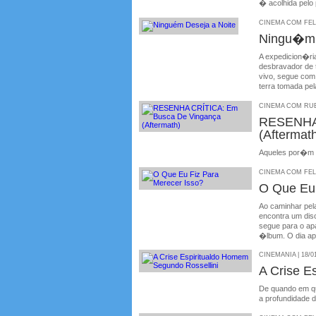
� acolhida pelo 
CINEMA COM FELIP
Ningu�m 
A expedicion�ria
desbravador de 
vivo, segue com
terra tomada pe
CINEMA COM RUBE
RESENHA
(Aftermat
Aqueles por�m 
CINEMA COM FELIP
O Que Eu 
Ao caminhar pela
encontra um dis
segue para o ap
�lbum. O dia apa
CINEMANIA | 18/0
A Crise E
De quando em qu
a profundidade d