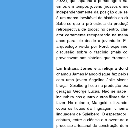
2023), que apanha a personagem na 
vimos em tempos jovens (nossos e 
independentemente da posição que se 
é um marco inevitável da história do 
Sabe-se que a pré-estreia da produ
retrospectiva de todos; no centro, cl
ator certamente recuperando na memór
anos para ele desde a juventude. E
arqueólogo vivido por Ford, experime
discussão sobre o fascínio (mais co
provocavam nas plateias, que éramos n
Em
Indiana Jones e a relíquia do 
chamou James Mangold (que fez pelo 
com uma jovem Angelina Jolie vivend
braçal. Spielberg ficou na produção ex
geração George Lucas. Não se sabe b
incumbira nos quatro outros filmes da 
fazer. No entanto, Mangold, utilizand
copia os tiques da linguagem cinemat
linguagem de Spielberg. O espectador
criatura, entre a ciência e a aventura
processo artesanal de construção duma