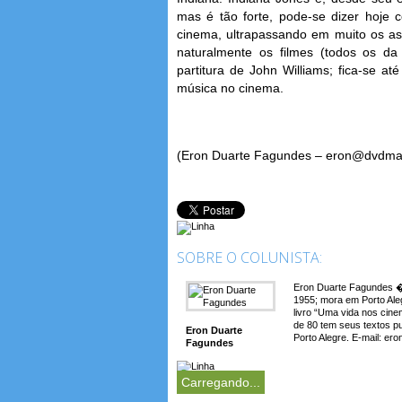
mas é tão forte, pode-se dizer hoje 
cinema, ultrapassando em muito os as
naturalmente os filmes (todos os da
partitura de John Williams; fica-se at
música no cinema.
(Eron Duarte Fagundes – eron@dvdma
SOBRE O COLUNISTA:
Eron Duarte Fagundes � 
1955; mora em Porto Aleg
livro “Uma vida nos cin
de 80 tem seus textos p
Eron Duarte
Porto Alegre. E-mail: e
Fagundes
Carregando...