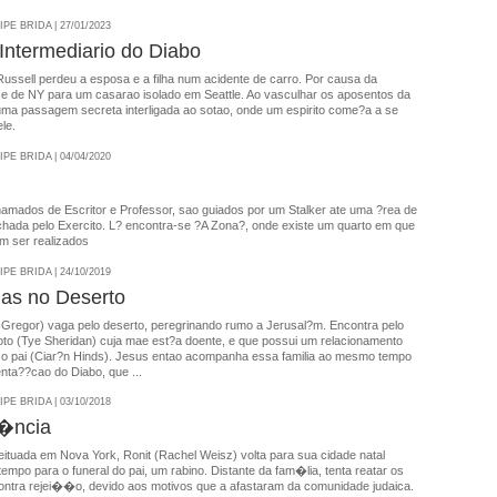
E BRIDA | 27/01/2023
ntermediario do Diabo
ussell perdeu a esposa e a filha num acidente de carro. Por causa da
se de NY para um casarao isolado em Seattle. Ao vasculhar os aposentos da
uma passagem secreta interligada ao sotao, onde um espirito come?a a se
le.
E BRIDA | 04/04/2020
amados de Escritor e Professor, sao guiados por um Stalker ate uma ?rea de
fechada pelo Exercito. L? encontra-se ?A Zona?, onde existe um quarto em que
m ser realizados
E BRIDA | 24/10/2019
ias no Deserto
regor) vaga pelo deserto, peregrinando rumo a Jerusal?m. Encontra pelo
to (Tye Sheridan) cuja mae est?a doente, e que possui um relacionamento
o pai (Ciar?n Hinds). Jesus entao acompanha essa familia ao mesmo tempo
enta??cao do Diabo, que ...
E BRIDA | 03/10/2018
�ncia
ituada em Nova York, Ronit (Rachel Weisz) volta para sua cidade natal
tempo para o funeral do pai, um rabino. Distante da fam�lia, tenta reatar os
ntra rejei��o, devido aos motivos que a afastaram da comunidade judaica.