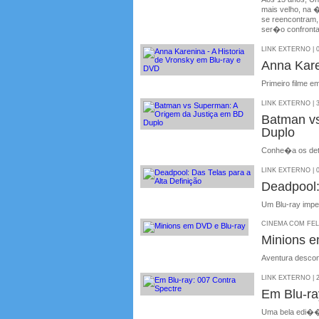
mais velho, na 
se reencontram,
ser�o confronta
LINK EXTERNO | 0
Anna Kare
Primeiro filme 
LINK EXTERNO | 3
Batman v
Duplo
Conhe�a os deta
LINK EXTERNO | 0
Deadpool:
Um Blu-ray impe
CINEMA COM FELIP
Minions e
Aventura desco
LINK EXTERNO | 2
Em Blu-ra
Uma bela edi��o