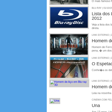
O mais famoso f
BLU-RAY | 01/10/2
Lista do
2012
Veja a lista do
direta.
LINK EXTERNO | 2
Homem de
Homem de Ferro 
pena, � um dos 
LINK EXTERNO | 2
O Espeta
Conhe�a os deta
LINK EXTERNO | 0
Homem de
Leia na resenha
CINEMA COM FELIP
Una
Aos 13 anos, Un