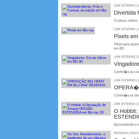
LINK EXTERNO | 1
Divertida
O talvez melho
LINK EXTERNO | 1
Pixels em
Filme para quem
em BD
LINK EXTERNO | 2
Vingadore
Conhe�a as van
LINK EXTERNO | 2
OPERA��
Conhe�a os det
LINK EXTERNO | 2
O Hobbit
ESTENDID
Aproveitando o e
REVENDO | 22/12/