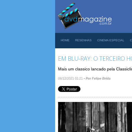
HOME
RESENHAS
CINEMA ESPECIAL
C
EM BLU-RAY: O TERCEIRO
Mais um classico lancado pela Classicl
06/12/2021 01:21
•
Por Felipe Brida