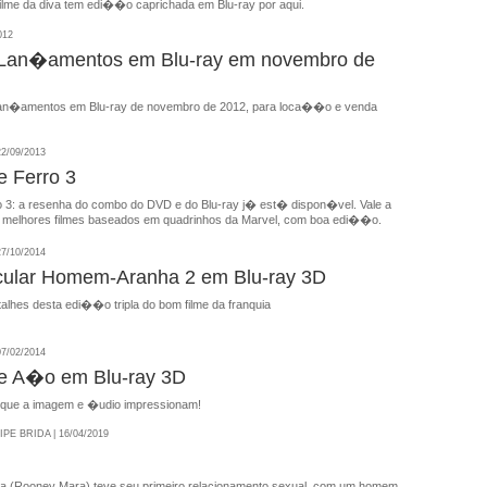
ilme da diva tem edi��o caprichada em Blu-ray por aqui.
012
s Lan�amentos em Blu-ray em novembro de
s lan�amentos em Blu-ray de novembro de 2012, para loca��o e venda
2/09/2013
 Ferro 3
3: a resenha do combo do DVD e do Blu-ray j� est� dispon�vel. Vale a
melhores filmes baseados em quadrinhos da Marvel, com boa edi��o.
7/10/2014
cular Homem-Aranha 2 em Blu-ray 3D
lhes desta edi��o tripla do bom filme da franquia
7/02/2014
 A�o em Blu-ray 3D
 que a imagem e �udio impressionam!
E BRIDA | 16/04/2019
a (Rooney Mara) teve seu primeiro relacionamento sexual, com um homem