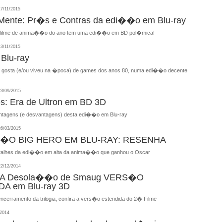
7/11/2015
 Mente: Pr�s e Contras da edi��o em Blu-ray
r filme de anima��o do ano tem uma edi��o em BD pol�mica!
3/11/2015
 Blu-ray
 gosta (e/ou viveu na �poca) de games dos anos 80, numa edi��o decente
3/09/2015
s: Era de Ultron em BD 3D
tagens (e desvantagens) desta edi��o em Blu-ray
6/03/2015
O BIG HERO EM BLU-RAY: RESENHA
alhes da edi��o em alta da anima��o que ganhou o Oscar
2/12/2014
: A Desola��o de Smaug VERS�O
A em Blu-ray 3D
ncerramento da trilogia, confira a vers�o estendida do 2� Filme
2014