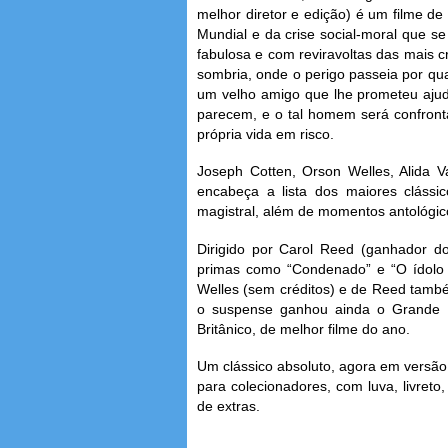
melhor diretor e edição) é um filme d
Mundial e da crise social-moral que se
fabulosa e com reviravoltas das mais cr
sombria, onde o perigo passeia por qua
um velho amigo que lhe prometeu ajud
parecem, e o tal homem será confront
própria vida em risco.
Joseph Cotten, Orson Welles, Alida V
encabeça a lista dos maiores clássi
magistral, além de momentos antológic
Dirigido por Carol Reed (ganhador do
primas como “Condenado” e “O ídolo 
Welles (sem créditos) e de Reed tamb
o suspense ganhou ainda o Grande P
Britânico, de melhor filme do ano.
Um clássico absoluto, agora em versão 
para colecionadores, com luva, livreto
de extras.