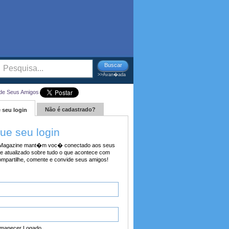
Buscar
>>Avan�ada
de Seus Amigos
Não é cadastrado?
 seu login
tue seu login
agazine mant�m voc� conectado aos seus
e atualizado sobre tudo o que acontece com
ompartilhe, comente e convide seus amigos!
manecer Logado