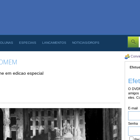
OLUNAS
ESPECIAIS
LANCAMENTOS
NOTICIAS/DROPS
Convi
 HOMEM
Efetue
ine em edicao especial
Efe
O DVDM
amigos 
eles. C
E-mail
Senha
Per