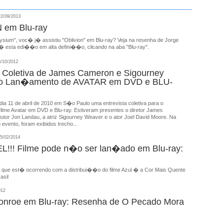
2/09/2013
 em Blu-ray
ysium", voc� j� assistiu "Oblivion" em Blu-ray? Veja na resenha de Jorge
 esta edi��o em alta defini��o, clicando na aba "Blu-ray".
/10/2012
a Coletiva de James Cameron e Sigourney
o Lan�amento de AVATAR em DVD e BLU-
 dia 11 de abril de 2010 em S�o Paulo uma entrevista coletiva para o
ilme Avatar em DVD e Blu-ray. Estiveram presentes o diretor James
utor Jon Landau, a atriz Sigourney Weaver e o ator Joel David Moore. Na
 evento, foram exibidos trecho...
5/02/2014
!!! Filme pode n�o ser lan�ado em Blu-ray:
 que est� ocorrendo com a distribui��o do filme Azul � a Cor Mais Quente
asil
012
onroe em Blu-ray: Resenha de O Pecado Mora