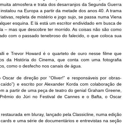
e muita atmosfera e trata dos desarranjos da Segunda Guerra
 instalou na Europa a partir da metade dos anos 40. A trama
iativas, repleta de mistério e jogo sujo, se passa numa Viena
lquer esquina. E lá está um escritor endividado em busca de
a – mas que descobre ter morrido. As coisas não são como
ado com o passado tenebroso do falecido, o que coloca sua
alli e Trevor Howard é o quarteto de ouro nesse filme que
cos da História do Cinema, que conta com uma fotografia
os, como o desfecho nos canais de água.
 Oscar de direção por “Oliver!” e responsáveis por obras-
caído”) e escrito por Alexander Korda com colaboração de
ém a partir de uma peça de teatro do genial Graham Greene,
rêmio do Júri no Festival de Cannes e o Bafta, o Oscar
restaurada em bluray, lançado pela Classicline, numa edição
, cards e uma série de documentários e entrevistas na seção