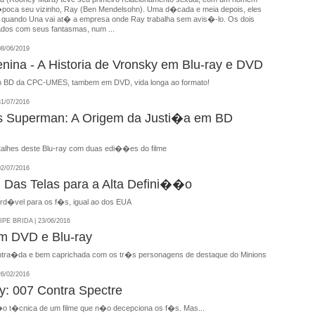
�poca seu vizinho, Ray (Ben Mendelsohn). Uma d�cada e meia depois, eles
 quando Una vai at� a empresa onde Ray trabalha sem avis�-lo. Os dois
dos com seus fantasmas, num ...
8/06/2019
nina - A Historia de Vronsky em Blu-ray e DVD
em BD da CPC-UMES, tambem em DVD, vida longa ao formato!
1/07/2016
s Superman: A Origem da Justi�a em BD
lhes deste Blu-ray com duas edi��es do filme
2/07/2016
 Das Telas para a Alta Defini��o
rd�vel para os f�s, igual ao dos EUA
E BRIDA | 23/06/2016
m DVD e Blu-ray
ntra�da e bem caprichada com os tr�s personagens de destaque do Minions
6/02/2016
y: 007 Contra Spectre
 t�cnica de um filme que n�o decepciona os f�s. Mas...