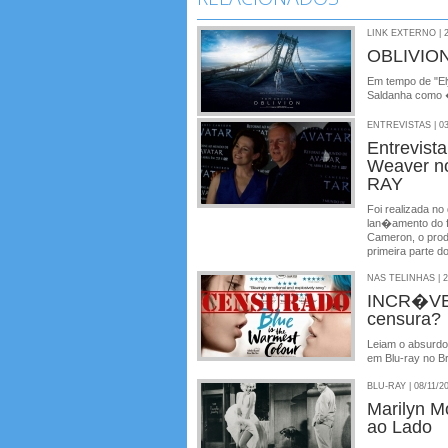
LINK EXTERNO | 2
OBLIVION
Em tempo de "El
Saldanha como �
ENTREVISTAS | 03
Entrevist
Weaver n
RAY
Foi realizada no
lan�amento do f
Cameron, o prod
primeira parte do
NAS TELINHAS | 2
INCR�VEL
censura?
Leiam o absurdo
em Blu-ray no Br
BLU-RAY | 08/11/2
Marilyn M
ao Lado