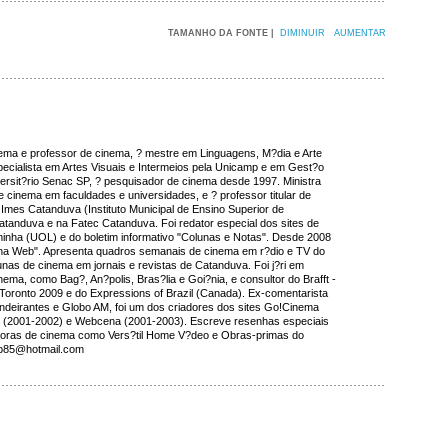
TAMANHO DA FONTE |
DIMINUIR
AUMENTAR
inema e professor de cinema, ? mestre em Linguagens, M?dia e Arte
cialista em Artes Visuais e Intermeios pela Unicamp e em Gest?o
versit?rio Senac SP, ? pesquisador de cinema desde 1997. Ministra
e cinema em faculdades e universidades, e ? professor titular de
Imes Catanduva (Instituto Municipal de Ensino Superior de
tanduva e na Fatec Catanduva. Foi redator especial dos sites de
inha (UOL) e do boletim informativo "Colunas e Notas". Desde 2008
na Web". Apresenta quadros semanais de cinema em r?dio e TV do
lunas de cinema em jornais e revistas de Catanduva. Foi j?ri em
nema, como Bag?, An?polis, Bras?lia e Goi?nia, e consultor do Brafft -
of Toronto 2009 e do Expressions of Brazil (Canada). Ex-comentarista
ndeirantes e Globo AM, foi um dos criadores dos sites Go!Cinema
 (2001-2002) e Webcena (2001-2003). Escreve resenhas especiais
buidoras de cinema como Vers?til Home V?deo e Obras-primas do
bb85@hotmail.com