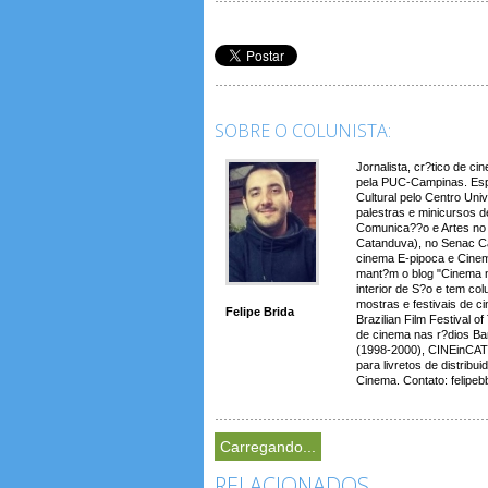
SOBRE O COLUNISTA:
Jornalista, cr?tico de c
pela PUC-Campinas. Espe
Cultural pelo Centro Uni
palestras e minicursos d
Comunica??o e Artes no 
Catanduva), no Senac Ca
cinema E-pipoca e Cinem
mant?m o blog "Cinema 
interior de S?o e tem co
mostras e festivais de ci
Felipe Brida
Brazilian Film Festival 
de cinema nas r?dios Ba
(1998-2000), CINEinCAT
para livretos de distri
Cinema. Contato: felipe
Carregando...
RELACIONADOS