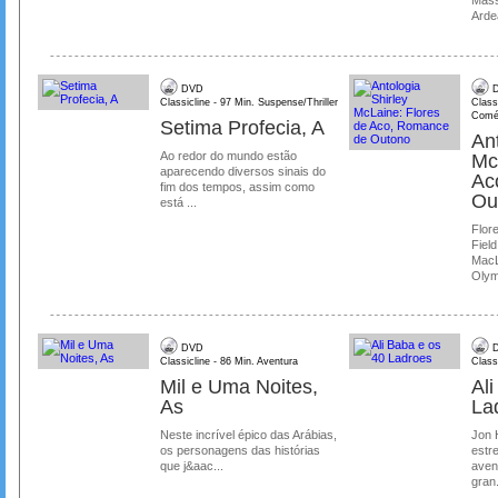
Ardea
DVD
D
Classicline - 97 Min. Suspense/Thriller
Class
Comé
Setima Profecia, A
Ant
Ao redor do mundo estão
Mc
aparecendo diversos sinais do
Ac
fim dos tempos, assim como
Ou
está ...
Flore
Field
MacL
Olymp
DVD
D
Classicline - 86 Min. Aventura
Class
Mil e Uma Noites,
Al
As
La
Neste incrível épico das Arábias,
Jon 
os personagens das histórias
estre
que j&aac...
aven
gran.