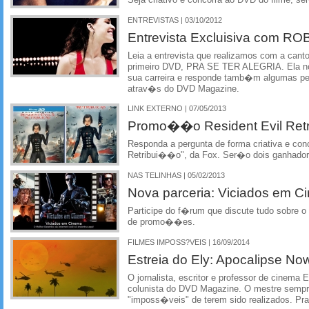
ENTREVISTAS | 03/10/2012
Entrevista Excluisiva com 
Leia a entrevista que realizamos com a can
primeiro DVD, PRA SE TER ALEGRIA. Ela no
sua carreira e responde tamb�m algumas pe
atrav�s do DVD Magazine.
LINK EXTERNO | 07/05/2013
Promo��o Resident Evil Re
Responda a pergunta de forma criativa e conc
Retribui��o", da Fox. Ser�o dois ganhado
NAS TELINHAS | 05/02/2013
Nova parceria: Viciados em C
Participe do f�rum que discute tudo sobre o 
de promo��es.
FILMES IMPOSS?VEIS | 16/09/2014
Estreia do Ely: Apocalipse No
O jornalista, escritor e professor de cinema
colunista do DVD Magazine. O mestre semp
"imposs�veis" de terem sido realizados. Pr