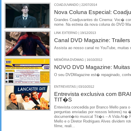
COADJUVANDO | 22/07/2014
Nova Coluna Especial: Coadj
Grandes Coadjuvantes do Cinema: Voc� con
nome. Na estreia da nova coluna do DVD Mag
LINK EXTERNO | 19/12/2013
Canal DVD Magazine: Trailers o
Assista ao nosso canal no YouTube, muitas 
MEMÓRIA DVDMAG | 16/10/2012
NOVO DVD Magazine: Muitas
O seu DVDMagazine est� repaginado, conh
ENTREVISTAS | 03/10/2012
Entrevista exclusiva com B
TIT�S
Entevista concedida por Branco Mello para 
perguntas enviadas por nossos leitores) na
document�rio musical Tit�s – A Vida At� 
Mello e o Diretor Rodrigues Alves dividem r
filme, reali...