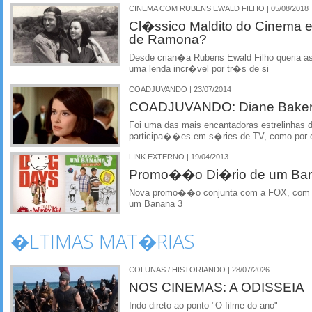
CINEMA COM RUBENS EWALD FILHO | 05/08/2018
Cl�ssico Maldito do Cinema e
de Ramona?
Desde crian�a Rubens Ewald Filho queria ass
uma lenda incr�vel por tr�s de si
COADJUVANDO | 23/07/2014
COADJUVANDO: Diane Bake
Foi uma das mais encantadoras estrelinhas 
participa��es em s�ries de TV, como por
LINK EXTERNO | 19/04/2013
Promo��o Di�rio de um Ba
Nova promo��o conjunta com a FOX, com b
um Banana 3
�LTIMAS MAT�RIAS
COLUNAS / HISTORIANDO | 28/07/2026
NOS CINEMAS: A ODISSEIA
Indo direto ao ponto "O filme do ano"