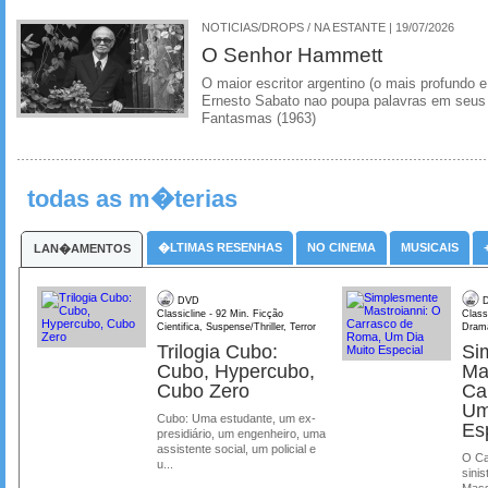
NOTICIAS/DROPS / NA ESTANTE | 19/07/2026
O Senhor Hammett
O maior escritor argentino (o mais profundo e
Ernesto Sabato nao poupa palavras em seus 
Fantasmas (1963)
todas as m�terias
�LTIMAS RESENHAS
NO CINEMA
MUSICAIS
LAN�AMENTOS
DVD
D
Classicline - 92 Min. Ficção
Class
Cientifica, Suspense/Thriller, Terror
Dram
Trilogia Cubo:
Si
Cubo, Hypercubo,
Ma
Cubo Zero
Ca
Um
Cubo: Uma estudante, um ex-
Es
presidiário, um engenheiro, uma
assistente social, um policial e
O Ca
u...
sinis
Mass