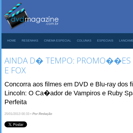
HOME
RESENHAS
CINEMA ESPECIAL
COLUNAS
ESPECIAIS
LANCAM
AINDA D� TEMPO: PROMO��ES 
E FOX
Concorra aos filmes em DVD e Blu-ray dos 
Lincoln: O Ca�ador de Vampiros e Ruby Sp
Perfeita
25/01/2013 00:33
•
Por Redação