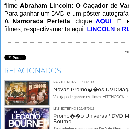
filme
Abraham Lincoln: O Caçador de Va
Para ganhar um DVD e um pôster autograf
A Namorada Perfeita
, clique
AQUI
. E l
filmes, respectivamente aqui:
LINCOLN
e
R
TA
RELACIONADOS
NAS TELINHAS | 17/06/2013
Novas Promo��es DVDMaga
Voc� pode ganhar os filmes HITCHCOCK e
LINK EXTERNO | 22/05/2013
Promo��o Universal/ DVD M
Bourne
Seja criativo e concorra ao DVD do filme, s