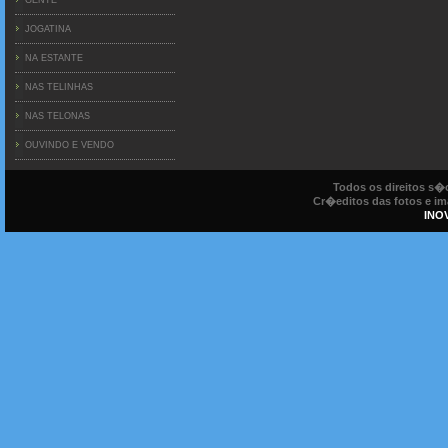
JOGATINA
NA ESTANTE
NAS TELINHAS
NAS TELONAS
OUVINDO E VENDO
Todos os direitos s
Cr�editos das fotos e ima
INO