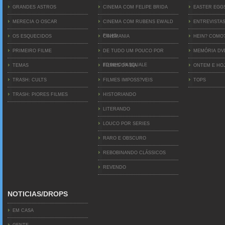
GRANDES ASTROS
CINEMA COM FELIPE BRIDA
EASTER EGG
MERECIA O OSCAR
CINEMA COM RUBENS EWALD
ENTREVISTA
FILHO
OS ESQUECIDOS
CINEMANIA
HEIN? COMO
PRIMEIRO FILME
DE TUDO UM POUCO POR
MEMÓRIA D
EDINHO PASQUALE
TEMAS
FILMES DA BIA
ONTEM E HO
TRASH: CULTS
FILMES IMPOSS?VEIS
TOPS
TRASH: PIORES FILMES
HISTORIANDO
LITERANDO
LOUCO POR SERIES
RARO E OBSCURO
REBOBINANDO CLÁSSICOS
REVENDO
NOTICIAS/DROPS
EM CASA
GENTE