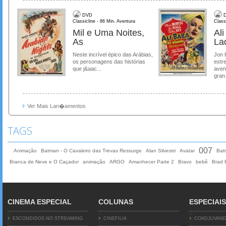
DVD
D
Classicline - 86 Min. Aventura
Class
Mil e Uma Noites,
Al
As
La
Neste incrível épico das Arábias,
Jon 
os personagens das histórias
estre
que j&aac...
aven
gran.
Ver Mais Lan�amentos
TAGS
007
Animação
Batman - O Cavaleiro das Trevas Ressurge
Alan Silvestri
Avatar
Bat
Branca de Neve e O Caçador
animação
ARGO
Amanhecer Parte 2
Bravo
bebê
Brad P
CINEMA ESPECIAL
COLUNAS
ESPECIAIS
ESCONDIDOS NO STREAMING
CINEFILIA
COADJUVAN