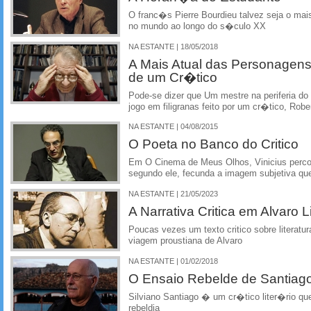
O franc�s Pierre Bourdieu talvez seja o m
no mundo ao longo do s�culo XX
NA ESTANTE | 18/05/2018
A Mais Atual das Personagens 
de um Cr�tico
Pode-se dizer que Um mestre na periferia do
jogo em filigranas feito por um cr�tico, Rob
NA ESTANTE | 04/08/2015
O Poeta no Banco do Critico
Em O Cinema de Meus Olhos, Vinicius percor
segundo ele, fecunda a imagem subjetiva que
NA ESTANTE | 21/05/2023
A Narrativa Critica em Alvaro L
Poucas vezes um texto critico sobre literatu
viagem proustiana de Alvaro
NA ESTANTE | 01/02/2018
O Ensaio Rebelde de Santiag
Silviano Santiago � um cr�tico liter�rio qu
rebeldia