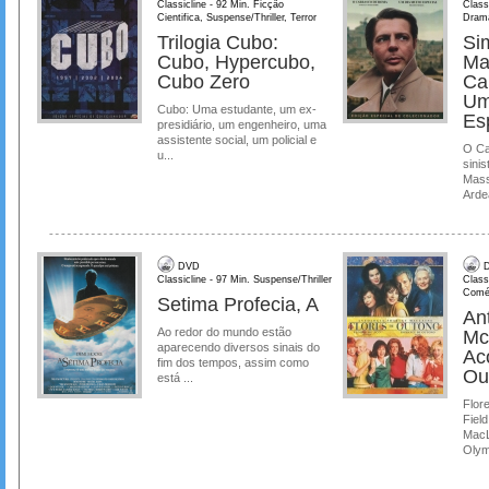
Classicline - 92 Min. Ficção
Class
Cientifica, Suspense/Thriller, Terror
Dram
Trilogia Cubo:
Si
Cubo, Hypercubo,
Ma
Cubo Zero
Ca
Um
Cubo: Uma estudante, um ex-
Es
presidiário, um engenheiro, uma
assistente social, um policial e
O Ca
u...
sinis
Mass
Ardea
DVD
D
Classicline - 97 Min. Suspense/Thriller
Class
Comé
Setima Profecia, A
Ant
Ao redor do mundo estão
Mc
aparecendo diversos sinais do
Ac
fim dos tempos, assim como
Ou
está ...
Flore
Field
MacL
Olymp