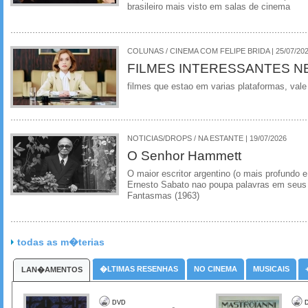
brasileiro mais visto em salas de cinema
COLUNAS / CINEMA COM FELIPE BRIDA | 25/07/20
FILMES INTERESSANTES N
filmes que estao em varias plataformas, vale
NOTICIAS/DROPS / NA ESTANTE | 19/07/2026
O Senhor Hammett
O maior escritor argentino (o mais profundo e
Ernesto Sabato nao poupa palavras em seus 
Fantasmas (1963)
todas as m�terias
�LTIMAS RESENHAS
NO CINEMA
MUSICAIS
LAN�AMENTOS
DVD
D