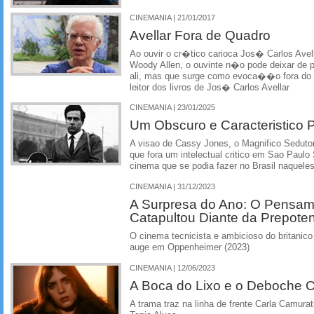
CINEMANIA | 21/01/2017
Avellar Fora de Quadro
Ao ouvir o cr�tico carioca Jos� Carlos Avell
Woody Allen, o ouvinte n�o pode deixar de
ali, mas que surge como evoca��o fora do
leitor dos livros de Jos� Carlos Avellar
CINEMANIA | 23/01/2025
Um Obscuro e Caracteristico 
A visao de Cassy Jones, o Magnifico Sedutor
que fora um intelectual critico em Sao Paul
cinema que se podia fazer no Brasil naquel
CINEMANIA | 31/12/2023
A Surpresa do Ano: O Pensame
Catapultou Diante da Prepoten
O cinema tecnicista e ambicioso do britanic
auge em Oppenheimer (2023)
CINEMANIA | 12/06/2023
A Boca do Lixo e o Deboche Cr
A trama traz na linha de frente Carla Camura