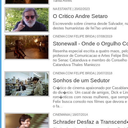
Tania Alves
NA ESTANTE | 20/02/2023
O Critico Andre Setaro
Escrevendo sobre cinema desde Salvador, na
destes humanistas de fei?ao universal
CINEMA COM FELIPE BRIDA | 07/08/2019
Stonewall - Onde o Orgulho 
Resenha especial escrita a quatro maos, pelo 
professor de Comunicacao e Artes Felipe Brida
no Senac Catanduva e membro do Conselho M
Catanduva Thales Maniezzo
CINEMA COM FELIPE BRIDA | 20/07/2018
Sonhos de um Sedutor
Cr�tico de cinema apaixonado por Casablanca
do div�rcio. Um casal de amigos, Dick e Lin
rom�nticos com novas mulheres, que sempre
Felix busca consolo nos filmes que devora e 
o fa...
CINEMANIA | 18/07/2014
Schrader Desfaz a Transcend