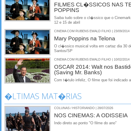
FILMES CL�SSICOS NAS T
POPPINS
Saiba tudo sobre o cl�ssico que o Cinemark
12 e 15 de abril
CINEMA COM RUBENS EWALD FILHO | 23/09/2014
Mary Poppins na Telona
O cl�ssico musical volta em cartaz dia 30 
Santos/SP
CINEMA COM RUBENS EWALD FILHO | 10/02/2014
OSCAR 2014: Walt nos Bastid
(Saving Mr. Banks)
Com t�tulo infeliz, O filme que foi indicado
�LTIMAS MAT�RIAS
COLUNAS / HISTORIANDO | 28/07/2026
NOS CINEMAS: A ODISSEIA
Indo direto ao ponto "O filme do ano"