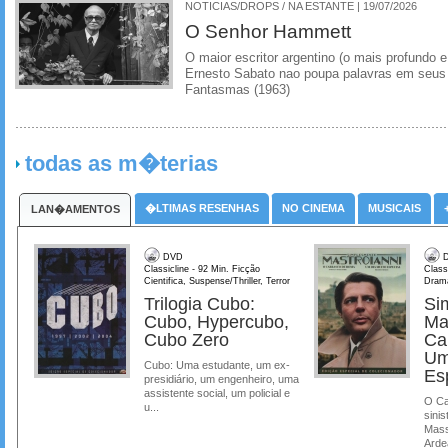
NOTICIAS/DROPS / NA ESTANTE | 19/07/2026
O Senhor Hammett
O maior escritor argentino (o mais profundo e
Ernesto Sabato nao poupa palavras em seus 
Fantasmas (1963)
todas as m�terias
�LTIMAS RESENHAS
NO CINEMA
MUSICAIS
LAN�AMENTOS
DVD
D
Classicline - 92 Min. Ficção
Class
Cientifica, Suspense/Thriller, Terror
Dram
Trilogia Cubo:
Si
Cubo, Hypercubo,
Ma
Cubo Zero
Ca
Um
Cubo: Uma estudante, um ex-
Es
presidiário, um engenheiro, uma
assistente social, um policial e
O Ca
u...
sinis
Mass
Ardea