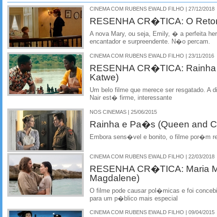
CINEMA COM RUBENS EWALD FILHO | 27/12/2018
RESENHA CR�TICA: O Retorn
A nova Mary, ou seja, Emily, � a perfeita h
encantador e surpreendente. N�o percam.
CINEMA COM RUBENS EWALD FILHO | 23/11/2016
RESENHA CR�TICA: Rainha d
Katwe)
Um belo filme que merece ser resgatado. A d
Nair est� firme, interessante
NOS CINEMAS | 25/06/2015
Rainha e Pa�s (Queen and C
Embora sens�vel e bonito, o filme por�m r
CINEMA COM RUBENS EWALD FILHO | 22/03/2018
RESENHA CR�TICA: Maria M
Magdalene)
O filme pode causar pol�micas e foi conceb
para um p�blico mais especial
CINEMA COM RUBENS EWALD FILHO | 09/04/2015