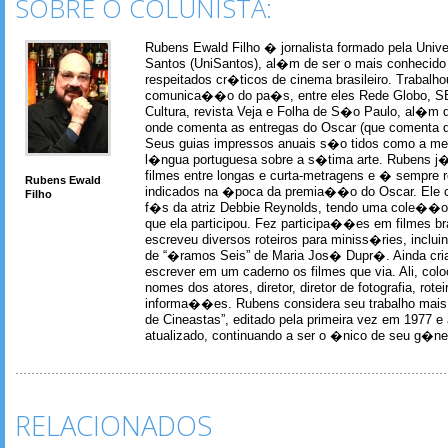
SOBRE O COLUNISTA:
Rubens Ewald Filho � jornalista formado pela Univ
Santos (UniSantos), al�m de ser o mais conhecido
respeitados cr�ticos de cinema brasileiro. Trabal
comunica��o do pa�s, entre eles Rede Globo, S
Cultura, revista Veja e Folha de S�o Paulo, al�m 
onde comenta as entregas do Oscar (que comenta 
Seus guias impressos anuais s�o tidos como a me
l�ngua portuguesa sobre a s�tima arte. Rubens j� 
filmes entre longas e curta-metragens e � sempre re
Rubens Ewald
indicados na �poca da premia��o do Oscar. Ele c
Filho
f�s da atriz Debbie Reynolds, tendo uma cole��o 
que ela participou. Fez participa��es em filmes br
escreveu diversos roteiros para miniss�ries, incl
de “�ramos Seis” de Maria Jos� Dupr�. Ainda c
escrever em um caderno os filmes que via. Ali, col
nomes dos atores, diretor, diretor de fotografia, rotei
informa��es. Rubens considera seu trabalho mais 
de Cineastas”, editado pela primeira vez em 1977 e 
atualizado, continuando a ser o �nico de seu g�ner
RELACIONADOS