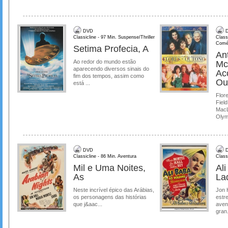
DVD
D
Classicline - 97 Min. Suspense/Thriller
Class
Comé
Setima Profecia, A
Ant
Ao redor do mundo estão
Mc
aparecendo diversos sinais do
Ac
fim dos tempos, assim como
Ou
está ...
Flore
Field
MacL
Olymp
DVD
D
Classicline - 86 Min. Aventura
Class
Mil e Uma Noites,
Al
As
La
Neste incrível épico das Arábias,
Jon 
os personagens das histórias
estre
que j&aac...
aven
gran.