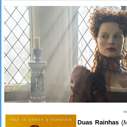
TA
Duas Rainhas
(
M