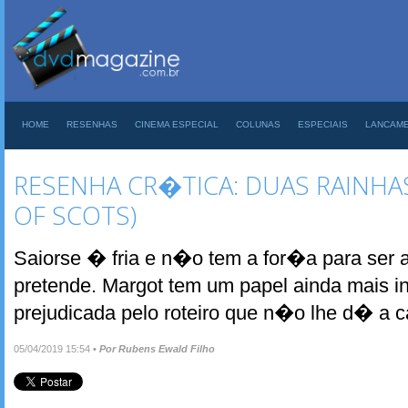
HOME
RESENHAS
CINEMA ESPECIAL
COLUNAS
ESPECIAIS
LANCAM
RESENHA CR�TICA: DUAS RAINHA
OF SCOTS)
Saiorse � fria e n�o tem a for�a para ser a
pretende. Margot tem um papel ainda mais inf
prejudicada pelo roteiro que n�o lhe d� a c
05/04/2019 15:54
•
Por Rubens Ewald Filho