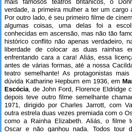
mais famosos teatros britânicos, o Do
verdade, a primeira mulher a ter um cargo 
Por outro lado, é seu primeiro filme de cin
algumas coisas, uma delas foi a esco
conhecidas em ascensão, mas não tão famo
histórico conflito não apenas verdadeiro, 
liberdade de colocar as duas rainhas em
enfrentando cara a cara! Aliás, essa licen
antes de várias formas, até a nossa Cacil
teatro semelhante! As protagonistas mai
dúvida Katharine Hepburn em 1936, em
Mar
Escócia
, de John Ford, Florence Eldridge 
depois teve outro filme semelhante cham
1971, dirigido por Charles Jarrott, com
outra estrela duas vezes premiada com o O
como a Rainha Elizabeth. Aliás, o filme 
Oscar e não ganhou nada. Todos tour d