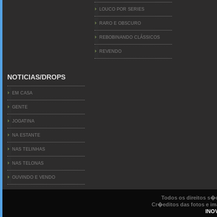
LOUCO POR SERIES
RARO E OBSCURO
REBOBINANDO CLÁSSICOS
REVENDO
NOTICIAS/DROPS
EM CASA
GENTE
JOGATINA
NA ESTANTE
NAS TELINHAS
NAS TELONAS
OUVINDO E VENDO
Todos os direitos s
Cr�editos das fotos e ima
INO