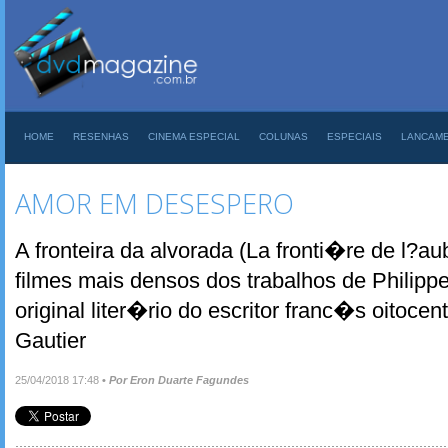
HOME
RESENHAS
CINEMA ESPECIAL
COLUNAS
ESPECIAIS
LANCAM
AMOR EM DESESPERO
A fronteira da alvorada (La fronti�re de l?
filmes mais densos dos trabalhos de Philipp
original liter�rio do escritor franc�s oitocen
Gautier
25/04/2018 17:48
•
Por Eron Duarte Fagundes