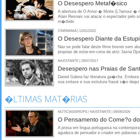
O Desespero Metaf�sico
A abertura de O Amor � Morte (L?amour � m
Alain Resnais vai atacar o espectador pelo so
m�rbido
CINEMANIA | 12/01/2022
O Desespero Diante da Estup
Nao se pode falar deste filme bosnio sem alud
proprias de estar-em-cena da atriz Jasna Djur
NA ESTANTE | 29/07/2017
Desespero nas Praias de Sant
Daniel Galera faz literatura ga�cha. Embor
sua sintaxe e sua estrutura frasal s�o daqui
�LTIMAS MAT�RIAS
NOTICIAS/DROPS / NA ESTANTE | 08/08/2026
O Pensamento do Come?o do
A prosa em lingua portuguesa na contempora
agudeza de pensador e criador em palavras 