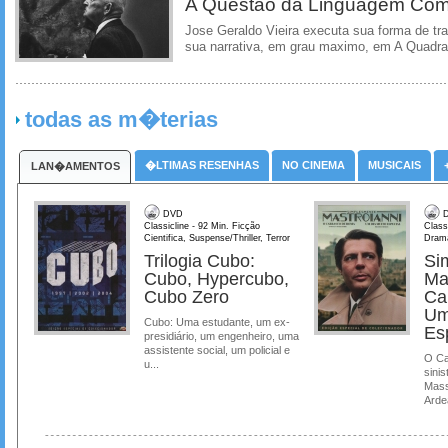
A Questao da Linguagem Como
Jose Geraldo Vieira executa sua forma de tr
sua narrativa, em grau maximo, em A Quadra
todas as m�terias
�LTIMAS RESENHAS
NO CINEMA
MUSICAIS
LAN�AMENTOS
DVD
D
Classicline - 92 Min. Ficção
Class
Cientifica, Suspense/Thriller, Terror
Dram
Trilogia Cubo:
Si
Cubo, Hypercubo,
Ma
Cubo Zero
Ca
Um
Cubo: Uma estudante, um ex-
Es
presidiário, um engenheiro, uma
assistente social, um policial e
O Ca
u...
sinis
Mass
Ardea