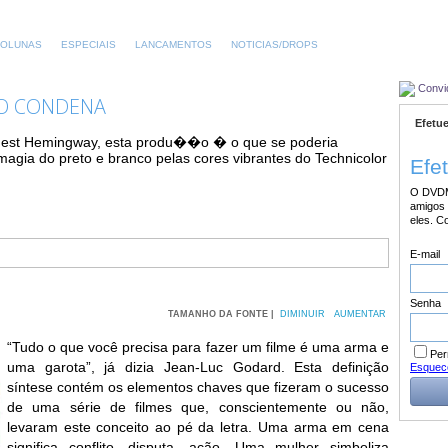
OLUNAS
ESPECIAIS
LANCAMENTOS
NOTICIAS/DROPS
Convi
DO CONDENA
Efetue
nest Hemingway, esta produ��o � o que se poderia
 magia do preto e branco pelas cores vibrantes do Technicolor
Efe
O DVDM
amigos 
eles. C
E-mail
Senha
TAMANHO DA FONTE |
DIMINUIR
AUMENTAR
“Tudo o que você precisa para fazer um filme é uma arma e
Per
uma garota”, já dizia Jean-Luc Godard. Esta definição
Esquec
síntese contém os elementos chaves que fizeram o sucesso
de uma série de filmes que, conscientemente ou não,
levaram este conceito ao pé da letra. Uma arma em cena
significa conflito, disputa, ação. Uma mulher simboliza