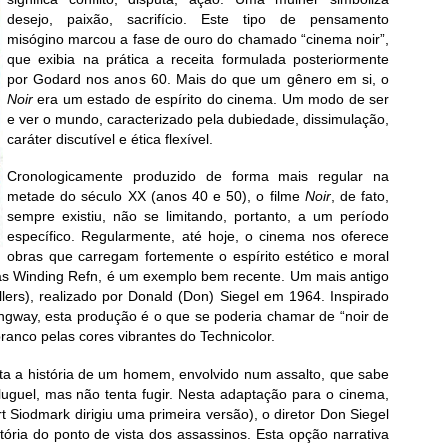
desejo, paixão, sacrifício. Este tipo de pensamento
misógino marcou a fase de ouro do chamado “cinema noir”,
que exibia na prática a receita formulada posteriormente
por Godard nos anos 60. Mais do que um gênero em si, o
Noir
era um estado de espírito do cinema. Um modo de ser
e ver o mundo, caracterizado pela dubiedade, dissimulação,
caráter discutível e ética flexível.
Cronologicamente produzido de forma mais regular na
metade do século XX (anos 40 e 50), o filme
Noir
, de fato,
sempre existiu, não se limitando, portanto, a um período
específico. Regularmente, até hoje, o cinema nos oferece
obras que carregam fortemente o espírito estético e moral
as Winding Refn, é um exemplo bem recente. Um mais antigo
lers), realizado por Donald (Don) Siegel em 1964. Inspirado
way, esta produção é o que se poderia chamar de “noir de
branco pelas cores vibrantes do Technicolor.
a a história de um homem, envolvido num assalto, que sabe
luguel, mas não tenta fugir. Nesta adaptação para o cinema,
Siodmark dirigiu uma primeira versão), o diretor Don Siegel
ória do ponto de vista dos assassinos. Esta opção narrativa