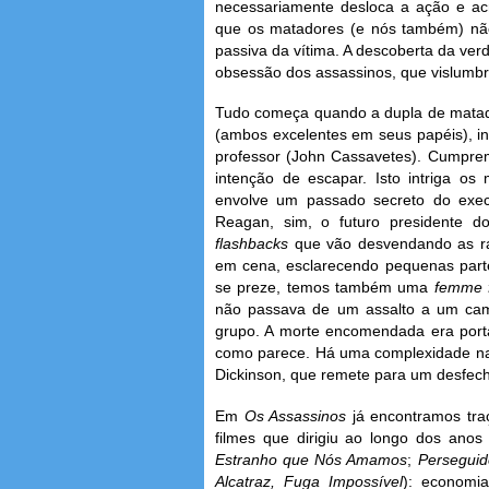
necessariamente desloca a ação e ac
que os matadores (e nós também) nã
passiva da vítima. A descoberta da ver
obsessão dos assassinos, que vislumbra
Tudo começa quando a dupla de matado
(ambos excelentes em seus papéis), i
professor (John Cassavetes). Cumprem
intenção de escapar. Isto intriga os
envolve um passado secreto do exec
Reagan, sim, o futuro presidente 
flashbacks
que vão desvendando as raz
em cena, esclarecendo pequenas part
se preze, temos também uma
femme f
não passava de um assalto a um cam
grupo. A morte encomendada era port
como parece. Há uma complexidade nas
Dickinson, que remete para um desfec
Em
Os Assassinos
já encontramos tra
filmes que dirigiu ao longo dos anos 
Estranho que Nós Amamos
;
Perseguid
Alcatraz, Fuga Impossível
): economia