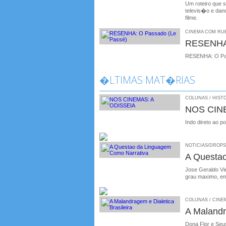
Um roteiro que 
televis�o e dand
filme.
CINEMA COM RUBE
RESENHA:
RESENHA: O Pa
�LTIMAS MAT�RIAS
COLUNAS / HISTO
NOS CIN
Indo direto ao p
NOTICIAS/DROPS /
A Questa
Jose Geraldo Vie
grau maximo, em
COLUNAS / CINEMA
A Malandr
Dona Flor e Seus