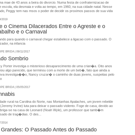
a mae de 43 anos a beira do divorcio. Numa festa de confraternizacao de
 escola, ela desmaia e volta ao tempo, em 1960, na sua cidade natal. Nesse
ado, Peggy tem nas msos o poder de decidir os proximos passos de sua vida
9/2019
 o Cinema Dilacerados Entre o Agreste e o
abalho e o Carnaval
ndo para quando o carnaval chegar estabelece a ligacao com o passado. O
zador, na infancia
E BRIDA | 09/11/2017
do Sombrio
cy Porter investiga o misterioso desaparecimento de uma crian�a. Oito anos
iou algo parecido, que terminou com a morte de um beb�, fato que ainda a
va investiga��o, Nancy cruzar� o caminho de duas jovens, suspeitas pelo
do
E BRIDA | 05/05/2017
nnabis
de rural na Carolina do Norte, nas Montanhas Apalaches, um jovem rebelde
Jeremy Irvine) luta para deixar o passado violento. Foge de casa, devido ao
 abriga-se na casa de Leonard (Noah Wyle), um professor que tamb�m
ado de trag�dias. O des...
7/2014
Grandes: O Passado Antes do Passado