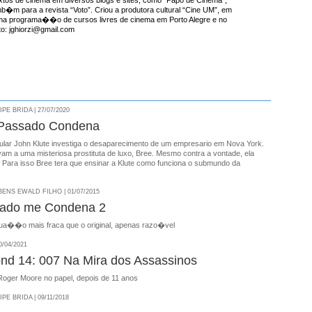
mb�m para a revista “Voto”. Criou a produtora cultural “Cine UM”, em
ma programa��o de cursos livres de cinema em Porto Alegre e no
ato: jghiorzi@gmail.com
E BRIDA | 27/07/2020
 Passado Condena
cular John Klute investiga o desaparecimento de um empresario em Nova York.
vam a uma misteriosa prostituta de luxo, Bree. Mesmo contra a vontade, ela
. Para isso Bree tera que ensinar a Klute como funciona o submundo da
NS EWALD FILHO | 01/07/2015
ado me Condena 2
ua��o mais fraca que o original, apenas razo�vel
/04/2021
nd 14: 007 Na Mira dos Assassinos
Roger Moore no papel, depois de 11 anos
E BRIDA | 09/11/2018