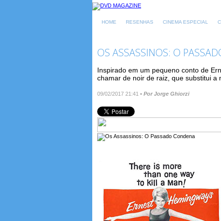
HOME
RESENHAS
CINEMA ESPECIAL
C
OS ASSASSINOS: O PASSA
Inspirado em um pequeno conto de Er
chamar de noir de raiz, que substitui a
09/02/2017 21:41
•
Por Jorge Ghiorzi