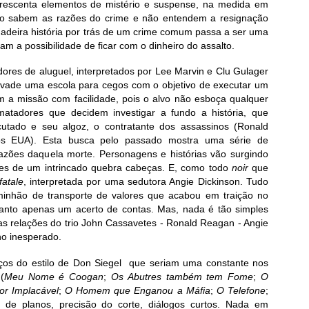
rescenta elementos de mistério e suspense, na medida em
o sabem as razões do crime e não entendem a resignação
dadeira história por trás de um crime comum passa a ser uma
m a possibilidade de ficar com o dinheiro do assalto.
res de aluguel, interpretados por Lee Marvin e Clu Gulager
nvade uma escola para cegos com o objetivo de executar um
 a missão com facilidade, pois o alvo não esboça qualquer
 matadores que decidem investigar a fundo a história, que
utado e seu algoz, o contratante dos assassinos (Ronald
dos EUA). Esta busca pelo passado mostra uma série de
ões daquela morte. Personagens e histórias vão surgindo
es de um intrincado quebra cabeças. E, como todo
noir
que
atale
, interpretada por uma sedutora Angie Dickinson. Tudo
inhão de transporte de valores que acabou em traição no
anto apenas um acerto de contas. Mas, nada é tão simples
 relações do trio John Cassavetes - Ronald Reagan - Angie
ho inesperado.
ços do estilo de Don Siegel que seriam uma constante nos
(
Meu Nome é Coogan
;
Os Abutres também tem Fome
;
O
or Implacável
;
O Homem que Enganou a Máfia
;
O Telefone
;
 de planos, precisão do corte, diálogos curtos. Nada em