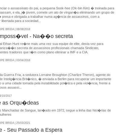
nciar o assassinato do pai, a pequena Sook-hee (Ok-bin Kim) � treinada para
passam, e ela, j� jovem, comete um ato de vingan�a eliminando um grupo de
 presa e obrigada a trabalhar numa ag�ncia de assassinos, com a
libertada para a sociedad...
E BRIDA | 08/08/2018
Imposs�vel - Na��o secreta
al Ethan Hunt re�ne mais uma vez sua equipe de elite, desta vez para
ganiza��o secreta de assassinos profissionais chamada Sindicato,
entes traidores que t�m como plano eliminar a IMF e a CIA.
E BRIDA | 03/04/2018
da Guerra Fria, a sedutora Lorraine Broughton (Charlize Theron), agente do
e Intelig�ncia Brit�nico, � enviada a Berlim para recuperar um importante
a uma cidade tomada pela instabilidade pol�tica e pela viol�ncia, frente a
osos assassi...
4/10/2017
e as Orqu�deas
 Manchadas de Sangue, lan�ado em 1972, segue a linha das hist�rias de
mulheres
E BRIDA | 25/03/2021
 - Seu Passado a Espera