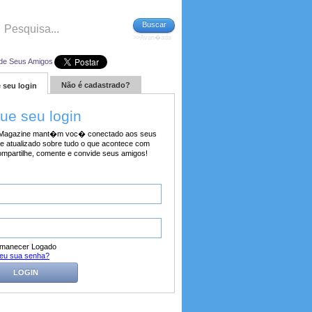
Buscar
>>Avan�ada
de Seus Amigos
Não é cadastrado?
 seu login
tue seu login
agazine mant�m voc� conectado aos seus
e atualizado sobre tudo o que acontece com
ompartilhe, comente e convide seus amigos!
manecer Logado
eu sua senha?
LOGIN