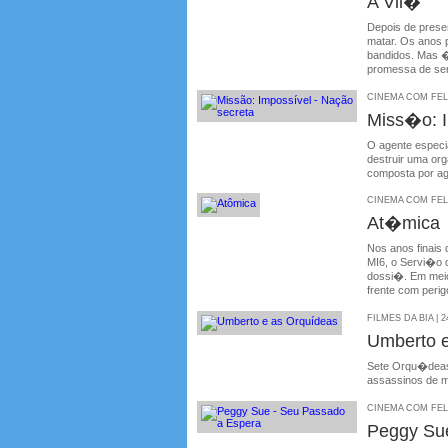
A Vil�
Depois de prese
matar. Os anos 
bandidos. Mas �
promessa de ser 
CINEMA COM FELIP
Miss�o: 
O agente especi
destruir uma or
composta por ag
CINEMA COM FELIP
At�mica
Nos anos finais 
MI6, o Servi�o d
dossi�. Em meio 
frente com perig
FILMES DA BIA | 2
Umberto 
Sete Orqu�deas
assassinos de 
CINEMA COM FELIP
Peggy Sue