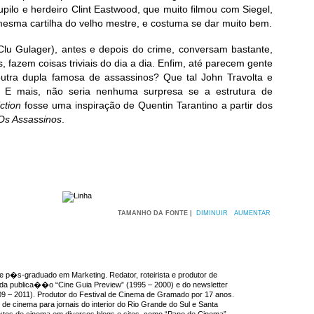
upilo e herdeiro Clint Eastwood, que muito filmou com Siegel,
mesma cartilha do velho mestre, e costuma se dar muito bem.
Clu Gulager), antes e depois do crime, conversam bastante,
, fazem coisas triviais do dia a dia. Enfim, até parecem gente
utra dupla famosa de assassinos? Que tal John Travolta e
 E mais, não seria nenhuma surpresa se a estrutura de
ction
fosse uma inspiração de Quentin Tarantino a partir dos
Os Assassinos
.
TAMANHO DA FONTE |
DIMINUIR
AUMENTAR
e p�s-graduado em Marketing. Redator, roteirista e produtor de
r da publica��o “Cine Guia Preview” (1995 – 2000) e do newsletter
09 – 2011). Produtor do Festival de Cinema de Gramado por 17 anos.
e cinema para jornais do interior do Rio Grande do Sul e Santa
extos de cinema em diversos blogs e sites, como “Papo de Cinema”,