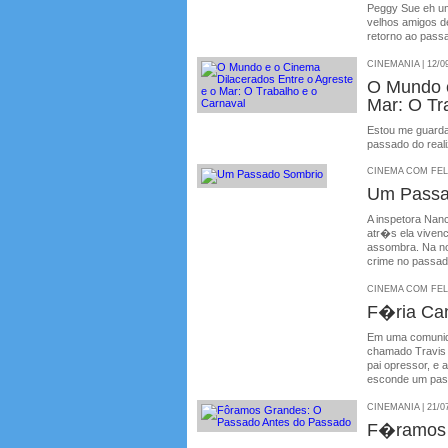
Peggy Sue eh um
velhos amigos de
retorno ao pass
CINEMANIA | 12/0
O Mundo e
Mar: O Tr
Estou me guarda
passado do reali
CINEMA COM FELIP
Um Passa
A inspetora Nan
atr�s ela vivenc
assombra. Na no
crime no passa
CINEMA COM FELIP
F�ria Ca
Em uma comunida
chamado Travis (
pai opressor, e
esconde um pass
CINEMANIA | 21/0
F�ramos 