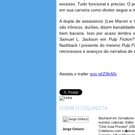
excesso. Tudo funcional e preciso. O p
em sua carreira como diretor segue a 
A dupla de assassinos (Lee Marvin e 
são irônicos, durões, dizem banalidades
bem bacana. Isso por acaso lembra o
Samuel L. Jackson em
Pulp Fiction
?
flashback / presente do mesmo
Pulp Fi
retrocessos e avanços da narrativa de
Assista o trailer
goo.gl/Z9hA0r
SOBRE O COLUNISTA:
Bacharel em Jornalismo 
eventos culturais. Edito
“Cine Guia Preview” (20
Jorge Ghiorzi
Colaborou com cr�ticas d
Catarina. J� publicou t