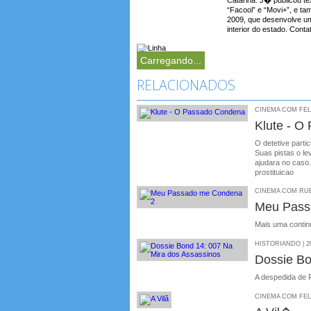
“Facool” e “Movi+”, e ta
2009, que desenvolve u
interior do estado. Cont
Carregando...
RELACIONADOS
CINEMA COM FELIP
Klute - O
O detetive parti
Suas pistas o le
ajudara no caso
prostituicao
CINEMA COM RUBE
Meu Pass
Mais uma contin
HISTORIANDO | 20
Dossie Bo
A despedida de 
CINEMA COM FELIP