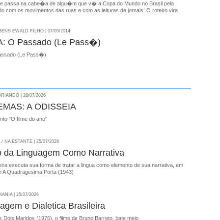
se passa na cabe�a de algu�m que v� a Copa do Mundo no Brasil pela
o com os movimentos das ruas e com as leituras de jornais. O roteiro vira
NS EWALD FILHO | 07/05/2014
 O Passado (Le Pass�)
ssado (Le Pass�)
RIANDO | 28/07/2026
EMAS: A ODISSEIA
onto "O filme do ano"
 NA ESTANTE | 25/07/2026
o da Linguagem Como Narrativa
ira executa sua forma de tratar a lingua como elemento de sua narrativa, em
 A Quadragesima Porta (1943)
NIA | 25/07/2026
agem e Dialetica Brasileira
 Dois Maridos (1976), o filme de Bruno Barreto, bate meio