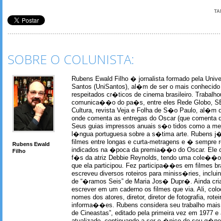
TA
SOBRE O COLUNISTA:
Rubens Ewald Filho � jornalista formado pela Univ
Santos (UniSantos), al�m de ser o mais conhecido
respeitados cr�ticos de cinema brasileiro. Trabal
comunica��o do pa�s, entre eles Rede Globo, S
Cultura, revista Veja e Folha de S�o Paulo, al�m 
onde comenta as entregas do Oscar (que comenta 
Seus guias impressos anuais s�o tidos como a me
l�ngua portuguesa sobre a s�tima arte. Rubens j� 
filmes entre longas e curta-metragens e � sempre re
Rubens Ewald
indicados na �poca da premia��o do Oscar. Ele c
Filho
f�s da atriz Debbie Reynolds, tendo uma cole��o 
que ela participou. Fez participa��es em filmes br
escreveu diversos roteiros para miniss�ries, incl
de “�ramos Seis” de Maria Jos� Dupr�. Ainda c
escrever em um caderno os filmes que via. Ali, col
nomes dos atores, diretor, diretor de fotografia, rotei
informa��es. Rubens considera seu trabalho mais 
de Cineastas”, editado pela primeira vez em 1977 e 
atualizado, continuando a ser o �nico de seu g�ner