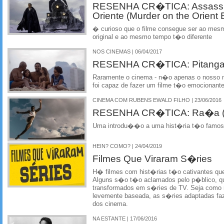
RESENHA CR�TICA: Assassin
Oriente (Murder on the Orient 
� curioso que o filme consegue ser ao mes
original e ao mesmo tempo t�o diferente
NOS CINEMAS | 06/04/2017
RESENHA CR�TICA: Pitang
Raramente o cinema - n�o apenas o nosso m
foi capaz de fazer um filme t�o emocionante
CINEMA COM RUBENS EWALD FILHO | 23/06/2016
RESENHA CR�TICA: Ra�a (
Uma introdu��o a uma hist�ria t�o famosa
HEIN? COMO? | 24/04/2019
Filmes Que Viraram S�ries
H� filmes com hist�rias t�o cativantes q
Alguns s�o t�o aclamados pelo p�blico, q
transformados em s�ries de TV. Seja como 
levemente baseada, as s�ries adaptadas fa
dos cinema.
NA ESTANTE | 17/06/2016