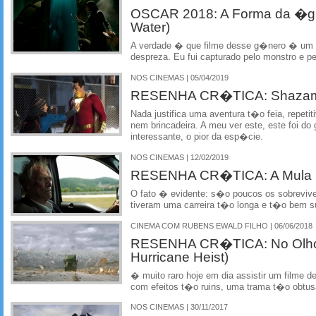
OSCAR 2018: A Forma da �gu
Water)
A verdade � que filme desse g�nero � um 
despreza. Eu fui capturado pelo monstro e p
NOS CINEMAS | 05/04/2019
RESENHA CR�TICA: Shazam!
Nada justifica uma aventura t�o feia, repet
nem brincadeira. A meu ver este, este foi do
interessante, o pior da esp�cie.
NOS CINEMAS | 12/02/2019
RESENHA CR�TICA: A Mula (
O fato � evidente: s�o poucos os sobrevive
tiveram uma carreira t�o longa e t�o bem s
CINEMA COM RUBENS EWALD FILHO | 06/06/2018
RESENHA CR�TICA: No Olho
Hurricane Heist)
� muito raro hoje em dia assistir um filme 
com efeitos t�o ruins, uma trama t�o obtus
NOS CINEMAS | 30/11/2017