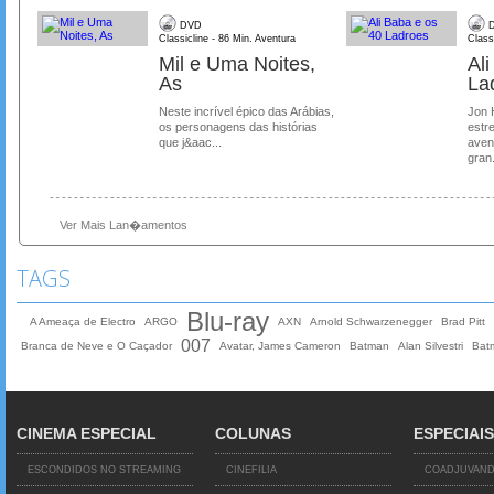
DVD
D
Classicline - 86 Min. Aventura
Class
Mil e Uma Noites,
Al
As
La
Neste incrível épico das Arábias,
Jon 
os personagens das histórias
estre
que j&aac...
aven
gran.
Ver Mais Lan�amentos
TAGS
Blu-ray
A Ameaça de Electro
ARGO
AXN
Arnold Schwarzenegger
Brad Pitt
007
Branca de Neve e O Caçador
Avatar, James Cameron
Batman
Alan Silvestri
Batm
CINEMA ESPECIAL
COLUNAS
ESPECIAIS
ESCONDIDOS NO STREAMING
CINEFILIA
COADJUVAN