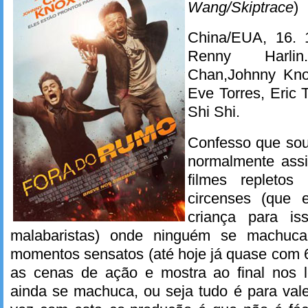
Wang/Skiptrace
)
China/EUA, 16. 
Renny Harl
Chan,Johnny Knox
Eve Torres, Eric
Shi Shi.
Confesso que sou
normalmente assi
filmes repleto
circenses (que e
criança para i
malabaristas) onde ninguém se machuc
momentos sensatos (até hoje já quase com 6
as cenas de ação e mostra ao final nos 
ainda se machuca, ou seja tudo é para val