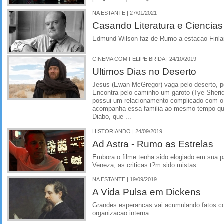
NA ESTANTE | 27/01/2021
Casando Literatura e Cienci
Edmund Wilson faz de Rumo a estacao Finla
CINEMA COM FELIPE BRIDA | 24/10/2019
Ultimos Dias no Deserto
Jesus (Ewan McGregor) vaga pelo deserto, p
Encontra pelo caminho um garoto (Tye Sheri
possui um relacionamento complicado com o 
acompanha essa familia ao mesmo tempo que
Diabo, que ...
HISTORIANDO | 24/09/2019
Ad Astra - Rumo as Estrelas
Embora o filme tenha sido elogiado em sua 
Veneza, as criticas t?m sido mistas
NA ESTANTE | 19/09/2019
A Vida Pulsa em Dickens
Grandes esperancas vai acumulando fatos c
organizacao interna