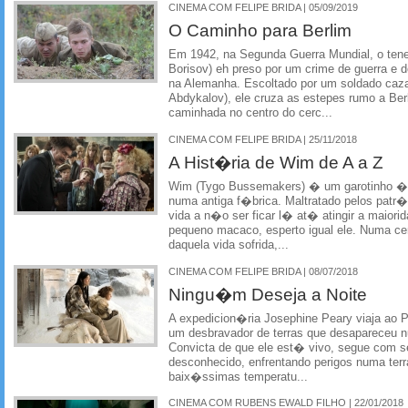
CINEMA COM FELIPE BRIDA | 05/09/2019
O Caminho para Berlim
Em 1942, na Segunda Guerra Mundial, o tene
Borisov) eh preso por um crime de guerra e 
na Alemanha. Escoltado por um soldado caz
Abdykalov), ele cruza as estepes rumo a Ber
caminhada no centro do cerc...
CINEMA COM FELIPE BRIDA | 25/11/2018
A Hist�ria de Wim de A a Z
Wim (Tygo Bussemakers) � um garotinho �
numa antiga f�brica. Maltratado pelos pat
vida a n�o ser ficar l� at� atingir a maio
pequeno macaco, esperto igual ele. Numa c
daquela vida sofrida,...
CINEMA COM FELIPE BRIDA | 08/07/2018
Ningu�m Deseja a Noite
A expedicion�ria Josephine Peary viaja ao Po
um desbravador de terras que desapareceu 
Convicta de que ele est� vivo, segue com 
desconhecido, enfrentando perigos numa ter
baix�ssimas temperatu...
CINEMA COM RUBENS EWALD FILHO | 22/01/2018