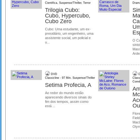
Cientifica, Suspense/Thriller, Terror
Dram
Trilogia Cubo:
Si
Cubo, Hypercubo,
Ma
Cubo Zero
Ca
Um
Cubo: Uma estudante, um ex-
Es
presidiário, um engenheiro, uma
assistente social, um policial e
O Ca
u...
sinis
Mass
Ardea
DVD
D
Classicline - 97 Min. Suspense/Thriller
Class
Comé
Setima Profecia, A
Ant
Ao redor do mundo estão
Mc
aparecendo diversos sinais do
Ac
fim dos tempos, assim como
Ou
está ...
Flore
Field
MacL
Olymp