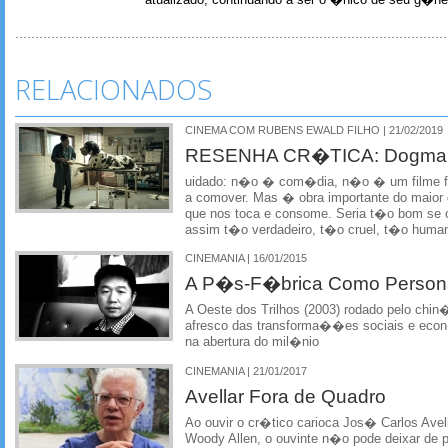
RELACIONADOS
CINEMA COM RUBENS EWALD FILHO | 21/02/2019
RESENHA CR�TICA: Dogman
uidado: n�o � com�dia, n�o � um filme f
a comover. Mas � obra importante do maior di
que nos toca e consome. Seria t�o bom se o
assim t�o verdadeiro, t�o cruel, t�o huma
CINEMANIA | 16/01/2015
A P�s-F�brica Como Perso
A Oeste dos Trilhos (2003) rodado pelo ch
afresco das transforma��es sociais e eco
na abertura do mil�nio
CINEMANIA | 21/01/2017
Avellar Fora de Quadro
Ao ouvir o cr�tico carioca Jos� Carlos Avell
Woody Allen, o ouvinte n�o pode deixar de