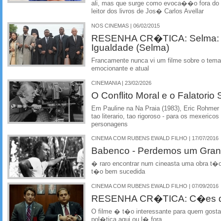
ali, mas que surge como evoca��o fora do
leitor dos livros de Jos� Carlos Avellar
NOS CINEMAS | 06/02/2015
RESENHA CR�TICA: Selma: 
Igualdade (Selma)
Francamente nunca vi um filme sobre o tema
emocionante e atual
CINEMANIA | 23/02/2026
O Conflito Moral e o Falatorio
Em Pauline na Na Praia (1983), Eric Rohmer 
tao literario, tao rigoroso - para os mexeric
personagens
CINEMA COM RUBENS EWALD FILHO | 17/07/2016
Babenco - Perdemos um Gran
� raro encontrar num cineasta uma obra t
t�o bem sucedida
CINEMA COM RUBENS EWALD FILHO | 07/09/2016
RESENHA CR�TICA: C�es de
O filme � t�o interessante para quem gosta 
pol�tica aqui ou l� fora