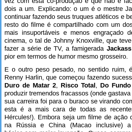
vez com esta co-produção é que não é fáci
dois a um. Explicando: o um é o mestre J
continuar fazendo seus truques atléticos e
resto do filme é compartilhado com um dos
mais insuportáveis e menos engraçado de
cinema, o tal de Johnny Knoxville, que teve
fazer a série de TV, a famigerada
Jackass
pior em termos de humor mesmo grosseiro.
E o outro peso pesado, no sentido ruim, 
Renny Harlin, que começou fazendo suces
Duro de Matar 2
,
Risco Total
,
Do Fundo
produzir tremendos fracassos (onde gastava
sua carreira foi para o buraco se virando co
esta é a mais cara de todas as recentes
Hércules!). Embora seja um filme de ação 
na Rússia e China (Macao inclusive) a