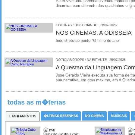
Peter vive uma parceria divertida marcada 
dinamica bem diferente dos quadrinhos origin
COLUNAS / HISTORIANDO | 28/07/2026
NOS CINEMAS: A ODISSEIA
Indo direto ao ponto "O filme do ano"
NOTICIAS/DROPS / NA ESTANTE | 25/07/2026
A Questao da Linguagem Como
Jose Geraldo Vieira executa sua forma de tr
sua narrativa, em grau maximo, em A Quadra
todas as m�terias
�LTIMAS RESENHAS
NO CINEMA
MUSICAIS
LAN�AMENTOS
DVD
D
Classicline - 92 Min. Ficção
Class