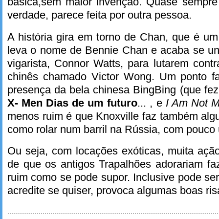
básica,sem maior invenção. Quase sempre
verdade, parece feita por outra pessoa.
A história gira em torno de Chan, que é um 
leva o nome de Bennie Chan e acaba se u
vigarista, Connor Watts, para lutarem cont
chinês chamado Victor Wong. Um ponto fa
presença da bela chinesa BingBing (que fe
X- Men Dias de um futuro
... , e
I Am Not 
menos ruim é que Knoxville faz também alg
como rolar num barril na Rússia, com pouco 
Ou seja, com locações exóticas, muita açã
de que os antigos Trapalhões adorariam fa
ruim como se pode supor. Inclusive pode ser
acredite se quiser, provoca algumas boas ris