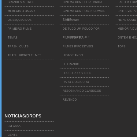
GRANDES ASTROS
CINEMA COM FELIPE BRIDA
EASTER EGG
MERECIA O OSCAR
CINEMA COM RUBENS EWALD
ENTREVISTA
FILHO
OS ESQUECIDOS
CINEMANIA
HEIN? COMO
PRIMEIRO FILME
DE TUDO UM POUCO POR
MEMÓRIA D
EDINHO PASQUALE
TEMAS
FILMES DA BIA
ONTEM E HO
TRASH: CULTS
FILMES IMPOSS?VEIS
TOPS
TRASH: PIORES FILMES
HISTORIANDO
LITERANDO
LOUCO POR SERIES
RARO E OBSCURO
REBOBINANDO CLÁSSICOS
REVENDO
NOTICIAS/DROPS
EM CASA
GENTE