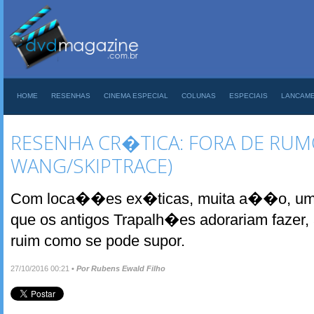
HOME
RESENHAS
CINEMA ESPECIAL
COLUNAS
ESPECIAIS
LANCAM
RESENHA CR�TICA: FORA DE RUMO
WANG/SKIPTRACE)
Com loca��es ex�ticas, muita a��o, um e
que os antigos Trapalh�es adorariam fazer
ruim como se pode supor.
27/10/2016 00:21
•
Por Rubens Ewald Filho