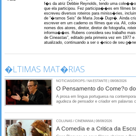
f�s da atriz Debbie Reynolds, tendo uma cole��o 
que ela participou. Fez participa��es em filmes br
escreveu diversos roteiros para miniss�ries, incl
de “�ramos Seis” de Maria Jos� Dupr�. Ainda c
escrever em um caderno os filmes que via. Ali, col
nomes dos atores, diretor, diretor de fotografia, rotei
informa��es. Rubens considera seu trabalho mais 
de Cineastas”, editado pela primeira vez em 1977 e 
atualizado, continuando a ser o �nico de seu g�ner
�LTIMAS MAT�RIAS
NOTICIAS/DROPS / NA ESTANTE | 08/08/2026
O Pensamento do Come?o do
A prosa em lingua portuguesa na contempora
agudeza de pensador e criador em palavras 
COLUNAS / CINEMANIA | 08/08/2026
A Comedia e a Critica da Escra