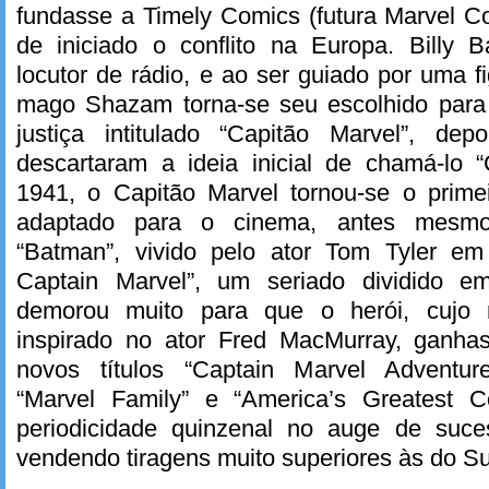
fundasse a Timely Comics (futura Marvel C
de iniciado o conflito na Europa. Billy 
locutor de rádio, e ao ser guiado por uma f
mago Shazam torna-se seu escolhido par
justiça intitulado “Capitão Marvel”, de
descartaram a ideia inicial de chamá-lo 
1941, o Capitão Marvel tornou-se o primei
adaptado para o cinema, antes mesm
“Batman”, vivido pelo ator Tom Tyler em
Captain Marvel”, um seriado dividido e
demorou muito para que o herói, cujo 
inspirado no ator Fred MacMurray, ganh
novos títulos “Captain Marvel Adventu
“Marvel Family” e “America’s Greatest 
periodicidade quinzenal no auge de suc
vendendo tiragens muito superiores às do S