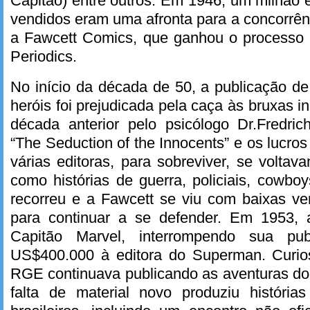
Capitão) entre outros. Em 1946, um milhão
vendidos eram uma afronta para a concorrênc
a Fawcett Comics, que ganhou o processo 
Periodics.
No início da década de 50, a publicação d
heróis foi prejudicada pela caça às bruxas 
década anterior pelo psicólogo Dr.Fredri
“The Seduction of the Innocents” e os lucro
várias editoras, para sobreviver, se voltav
como histórias de guerra, policiais, cowboy
recorreu e a Fawcett se viu com baixas v
para continuar a se defender. Em 1953, a
Capitão Marvel, interrompendo sua pu
US$400.000 à editora do Superman. Curio
RGE continuava publicando as aventuras do
falta de material novo produziu história