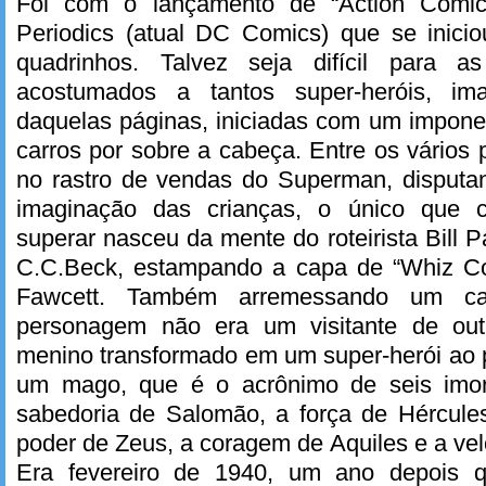
Foi com o lançamento de “Action Comic
Periodics (atual DC Comics) que se inici
quadrinhos. Talvez seja difícil para 
acostumados a tantos super-heróis, im
daquelas páginas, iniciadas com um impo
carros por sobre a cabeça. Entre os vários
no rastro de vendas do Superman, disputan
imaginação das crianças, o único que co
superar nasceu da mente do roteirista Bill 
C.C.Beck, estampando a capa de “Whiz Co
Fawcett. Também arremessando um ca
personagem não era um visitante de ou
menino transformado em um super-herói ao 
um mago, que é o acrônimo de seis imor
sabedoria de Salomão, a força de Hércules
poder de Zeus, a coragem de Aquiles e a vel
Era fevereiro de 1940, um ano depois 