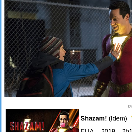
TA
Shazam!
(Idem)
EUA, 2019. 2h1