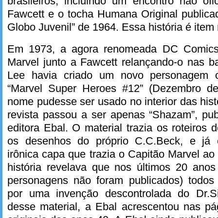
brasileiros, incluindo um encontro não ofi
Fawcett e o tocha Humana Original public
Globo Juvenil” de 1964. Essa história é item 
Em 1973, a agora renomeada DC Comics 
Marvel junto a Fawcett relançando-o nas b
Lee havia criado um novo personagem
“Marvel Super Heroes #12” (Dezembro d
nome pudesse ser usado no interior das histó
revista passou a ser apenas “Shazam”, pub
editora Ebal. O material trazia os roteiros
os desenhos do próprio C.C.Beck, e j
irônica capa que trazia o Capitão Marvel a
história revelava que nos últimos 20 ano
personagens não foram publicados) todos
por uma invenção descontrolada do Dr.Si
desse material, a Ebal acrescentou nas pág