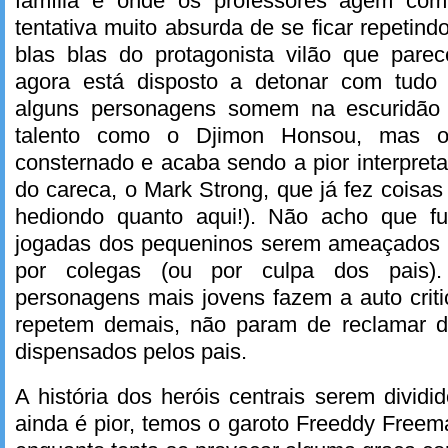
família e onde os professores agem co
tentativa muito absurda de se ficar repetindo 
blas blas do protagonista vilão que pare
agora está disposto a detonar com tud
alguns personagens somem na escuridã
talento como o Djimon Honsou, mas o
consternado e acaba sendo a pior interpreta
do careca, o Mark Strong, que já fez coisa
hediondo quanto aqui!). Não acho que f
jogadas dos pequeninos serem ameaçados 
por colegas (ou por culpa dos pais). 
personagens mais jovens fazem a auto crit
repetem demais, não param de reclamar d
dispensados pelos pais.
A história dos heróis centrais serem divid
ainda é pior, temos o garoto Freeddy Free