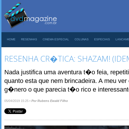
HOME
RESENHAS
CINEMA ESPECIAL
COLUNAS
ESPECIAIS
LANCAM
RESENHA CR�TICA: SHAZAM! (IDE
Nada justifica uma aventura t�o feia, repet
quanto esta que nem brincadeira. A meu ver e
g�nero o que parecia t�o rico e interessant
05/04/2019 15:25
•
Por Rubens Ewald Filho