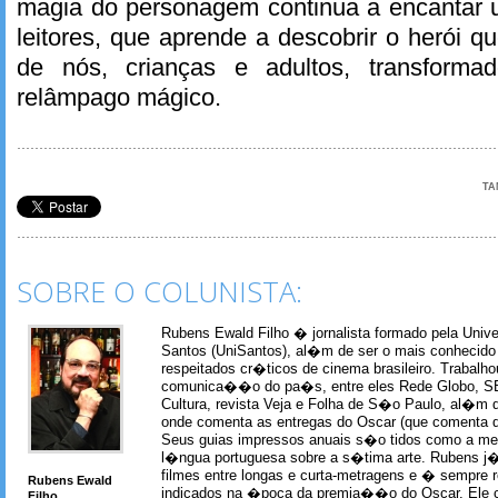
magia do personagem continua a encantar
leitores, que aprende a descobrir o herói 
de nós, crianças e adultos, transfor
relâmpago mágico.
TA
SOBRE O COLUNISTA:
Rubens Ewald Filho � jornalista formado pela Univ
Santos (UniSantos), al�m de ser o mais conhecido
respeitados cr�ticos de cinema brasileiro. Trabal
comunica��o do pa�s, entre eles Rede Globo, S
Cultura, revista Veja e Folha de S�o Paulo, al�m 
onde comenta as entregas do Oscar (que comenta 
Seus guias impressos anuais s�o tidos como a me
l�ngua portuguesa sobre a s�tima arte. Rubens j� 
filmes entre longas e curta-metragens e � sempre re
Rubens Ewald
indicados na �poca da premia��o do Oscar. Ele c
Filho