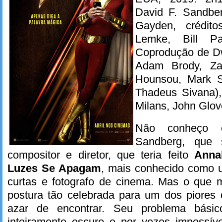
David F. Sandber
Gayden, crédit
Lemke, Bill Pa
Coprodução de D
Adam Brody, Za
Hounsou, Mark S
Thadeus Sivana),
Milans, John Glov
Não conheço 
Sandberg, que 
compositor e diretor, que teria feito
Anna
Luzes Se Apagam
, mais conhecido como 
curtas e fotografo de cinema. Mas o que 
postura tão celebrada para um dos piores 
azar de encontrar. Seu problema bási
inteiramente escuro e por vezes impossív