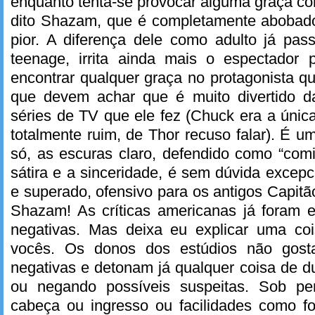
enquanto tenta-se provocar alguma graça co
dito Shazam, que é completamente abobado
pior. A diferença dele como adulto já pas
teenage, irrita ainda mais o espectador
encontrar qualquer graça no protagonista qu
que devem achar que é muito divertido d
séries de TV que ele fez (Chuck era a únic
totalmente ruim, de Thor recuso falar). É
só, as escuras claro, defendido como “com
sátira e a sinceridade, é sem dúvida excep
e superado, ofensivo para os antigos Capitã
Shazam! As críticas americanas já foram 
negativas. Mas deixa eu explicar uma co
vocês. Os donos dos estúdios não gost
negativas e detonam já qualquer coisa de 
ou negando possíveis suspeitas. Sob p
cabeça ou ingresso ou facilidades como f