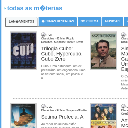
todas as m�terias
�LTIMAS RESENHAS
NO CINEMA
MUSICAIS
LAN�AMENTOS
DVD
D
Classicline - 92 Min. Ficção
Class
Cientifica, Suspense/Thriller, Terror
Dram
Trilogia Cubo:
Si
Cubo, Hypercubo,
Ma
Cubo Zero
Ca
Um
Cubo: Uma estudante, um ex-
Es
presidiário, um engenheiro, uma
assistente social, um policial e
O Ca
u...
sinis
Mass
Ardea
DVD
D
Classicline - 97 Min. Suspense/Thriller
Class
Comé
Setima Profecia, A
Ant
Ao redor do mundo estão
Mc