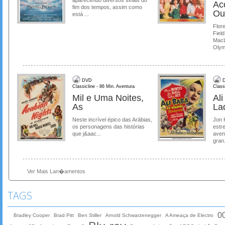
aparecendo diversos sinais do
Ac
fim dos tempos, assim como
Ou
está ...
Flore
Field
MacL
Olymp
DVD
D
Classicline - 86 Min. Aventura
Class
Mil e Uma Noites,
Al
As
La
Neste incrível épico das Arábias,
Jon 
os personagens das histórias
estre
que j&aac...
aven
gran.
Ver Mais Lan�amentos
TAGS
0
Bradley Cooper
Brad Pitt
Ben Stiller
Arnold Schwarzenegger
A Ameaça de Electro