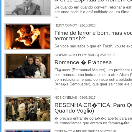
De quando em quando convem retornar a esta
ate onde pode ir a profundidade de um filme
lia
HEIN? COMO? | 22/10/2020
Filme de terror e bom, mas voc
terror trash?!
Se voce nao sabe o que eh Trash, vou te exp
CINEMA COM FELIPE BRIDA | 08/07/2017
Romance � Francesa
Cl�ment (Emmanuel Mouret), um professor q
pois namora uma linda mulher, a atriz Alicia (
com relacionamentos, conhece outra beldade,
(Ana�s Demoustier), que quer sair com ele d
e...
NOS CINEMAS | 08/03/2017
RESENHA CR�TICA: Paro Qu
Quando Voglio)
� preciso entrar de cora��o aberto para se
de comediantes que entram na farsa/s�tira
CINEMA COM FELIPE BRIDA | 08/07/2018