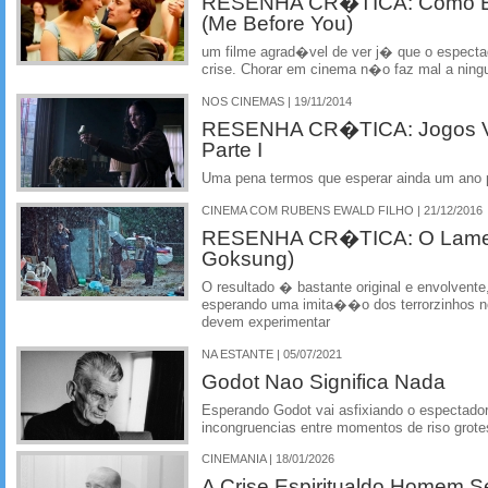
RESENHA CR�TICA: Como Er
(Me Before You)
um filme agrad�vel de ver j� que o espectad
crise. Chorar em cinema n�o faz mal a ni
NOS CINEMAS | 19/11/2014
RESENHA CR�TICA: Jogos V
Parte I
Uma pena termos que esperar ainda um ano 
CINEMA COM RUBENS EWALD FILHO | 21/12/2016
RESENHA CR�TICA: O Lament
Goksung)
O resultado � bastante original e envolvent
esperando uma imita��o dos terrorzinhos 
devem experimentar
NA ESTANTE | 05/07/2021
Godot Nao Significa Nada
Esperando Godot vai asfixiando o espectad
incongruencias entre momentos de riso grote
CINEMANIA | 18/01/2026
A Crise Espiritualdo Homem S