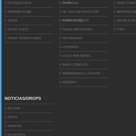
FILHO
OS ESQUECIDOS
CINEMANIA
HEIN? COMO
PRIMEIRO FILME
DE TUDO UM POUCO POR
MEMÓRIA D
EDINHO PASQUALE
TEMAS
FILMES DA BIA
ONTEM E HO
TRASH: CULTS
FILMES IMPOSS?VEIS
TOPS
TRASH: PIORES FILMES
HISTORIANDO
LITERANDO
LOUCO POR SERIES
RARO E OBSCURO
REBOBINANDO CLÁSSICOS
REVENDO
NOTICIAS/DROPS
EM CASA
GENTE
JOGATINA
NA ESTANTE