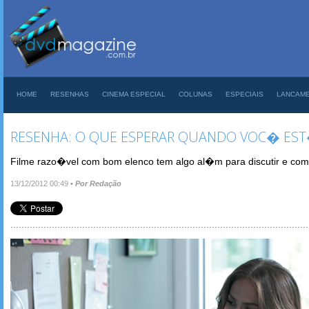
HOME
RESENHAS
CINEMA ESPECIAL
COLUNAS
ESPECIAIS
LANCAM
RESENHA: O QUE ESPERAR QUANDO VOC� ES
Filme razo�vel com bom elenco tem algo al�m para discutir e co
13/12/2012 00:49
•
Por Redação