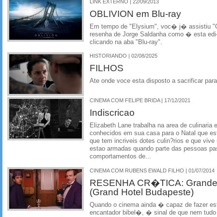
LINK EXTERNO | 22/09/2013
OBLIVION em Blu-ray
Em tempo de "Elysium", voc� j� assistiu "O
resenha de Jorge Saldanha como � esta ed
clicando na aba "Blu-ray".
HISTORIANDO | 02/08/2025
FILHOS
Ate onde voce esta disposto a sacrificar para
CINEMA COM FELIPE BRIDA | 17/12/2021
Indiscricao
Elizabeth Lane trabalha na area de culinari
conhecidos em sua casa para o Natal que es
que tem incriveis dotes culin?rios e que vive
estao armadas quando parte das pessoas pa
comportamentos de...
CINEMA COM RUBENS EWALD FILHO | 01/07/2014
RESENHA CR�TICA: Grande 
(Grand Hotel Budapeste)
Quando o cinema ainda � capaz de fazer es
encantador bibel�, � sinal de que nem tudo 