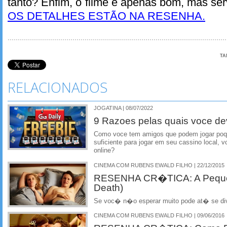
tanto? Enfim, o filme é apenas bom, mas ser
OS DETALHES ESTÃO NA RESENHA.
TA
RELACIONADOS
JOGATINA | 08/07/2022
9 Razoes pelas quais voce dev
Como voce tem amigos que podem jogar poqu
suficiente para jogar em seu cassino local, v
online?
CINEMA COM RUBENS EWALD FILHO | 22/12/2015
RESENHA CR�TICA: A Pequena
Death)
Se voc� n�o esperar muito pode at� se div
CINEMA COM RUBENS EWALD FILHO | 09/06/2016