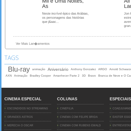
Mil e Uma Noites,
Al
As
La
Neste incrível épico das Arábias,
Jon 
os personagens das histórias
estre
que j&aac...
aven
gran.
Ver Mais Lan�amentos
TAGS
Blu-ray
Aniversário
animação
Anthony Gonzalez
ARGO
Arnold Schwarz
AXN
Animação
Bradley Cooper
Amanhecer Parte 2
3D
Bravo
Branca de Neve e O Ca
CINEMA ESPECIAL
COLUNAS
ESPECIAIS
ESCONDIDOS NO STREAMING
CINEFILIA
COADJUVAN
GRANDES ASTROS
CINEMA COM FELIPE BRIDA
EASTER EGG
MERECIA O OSCAR
CINEMA COM RUBENS EWALD
ENTREVISTA