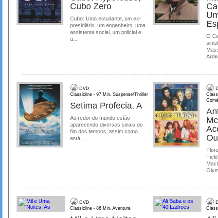
Cubo Zero
Ca
Um
Cubo: Uma estudante, um ex-
Es
presidiário, um engenheiro, uma
assistente social, um policial e
O Ca
u...
sinis
Mass
Ardea
DVD
D
Classicline - 97 Min. Suspense/Thriller
Class
Comé
Setima Profecia, A
Ant
Ao redor do mundo estão
Mc
aparecendo diversos sinais do
Ac
fim dos tempos, assim como
Ou
está ...
Flore
Field
MacL
Olymp
DVD
D
Classicline - 86 Min. Aventura
Class