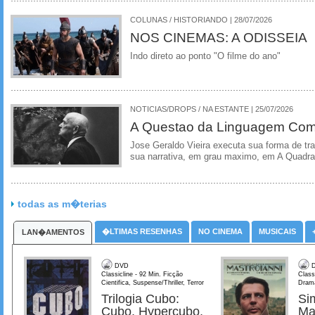
COLUNAS / HISTORIANDO | 28/07/2026
NOS CINEMAS: A ODISSEIA
Indo direto ao ponto "O filme do ano"
NOTICIAS/DROPS / NA ESTANTE | 25/07/2026
A Questao da Linguagem Como
Jose Geraldo Vieira executa sua forma de tr
sua narrativa, em grau maximo, em A Quadra
todas as m�terias
�LTIMAS RESENHAS
NO CINEMA
MUSICAIS
LAN�AMENTOS
DVD
D
Classicline - 92 Min. Ficção
Class
Cientifica, Suspense/Thriller, Terror
Dram
Trilogia Cubo:
Si
Cubo, Hypercubo,
Ma