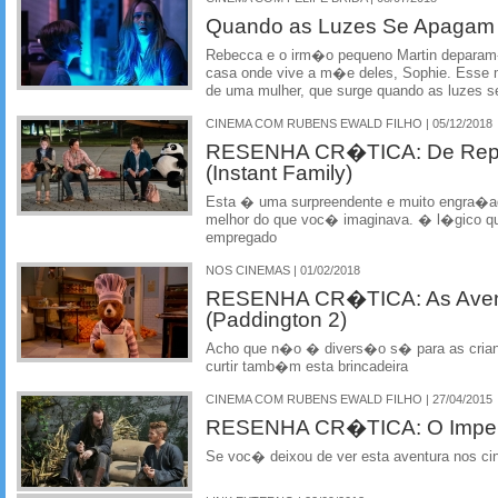
Quando as Luzes Se Apagam
Rebecca e o irm�o pequeno Martin deparam
casa onde vive a m�e deles, Sophie. Esse 
de uma mulher, que surge quando as luzes 
CINEMA COM RUBENS EWALD FILHO | 05/12/2018
RESENHA CR�TICA: De Rep
(Instant Family)
Esta � uma surpreendente e muito engra�a
melhor do que voc� imaginava. � l�gico 
empregado
NOS CINEMAS | 01/02/2018
RESENHA CR�TICA: As Avent
(Paddington 2)
Acho que n�o � divers�o s� para as cria
curtir tamb�m esta brincadeira
CINEMA COM RUBENS EWALD FILHO | 27/04/2015
RESENHA CR�TICA: O Impera
Se voc� deixou de ver esta aventura nos c